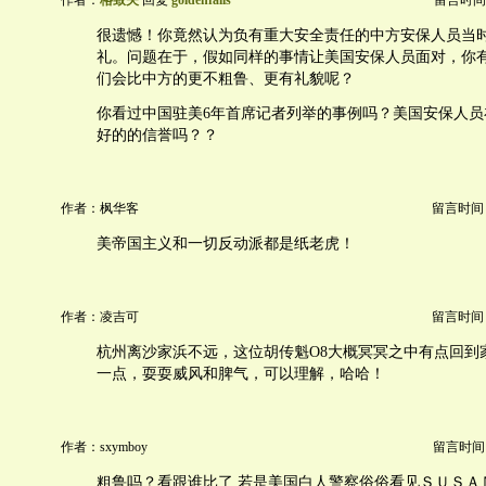
作者：
格致夫
回复
goldenfalls
留言时间：20
很遗憾！你竟然认为负有重大安全责任的中方安保人员当
礼。问题在于，假如同样的事情让美国安保人员面对，你
们会比中方的更不粗鲁、更有礼貌呢？
你看过中国驻美6年首席记者列举的事例吗？美国安保人员
好的的信誉吗？？
作者：枫华客
留言时间：20
美帝国主义和一切反动派都是纸老虎！
作者：凌吉可
留言时间：20
杭州离沙家浜不远，这位胡传魁O8大概冥冥之中有点回到
一点，耍耍威风和脾气，可以理解，哈哈！
作者：sxymboy
留言时间：20
粗鲁吗？看跟谁比了.若是美国白人警察俗俗看见ＳＵＳＡ