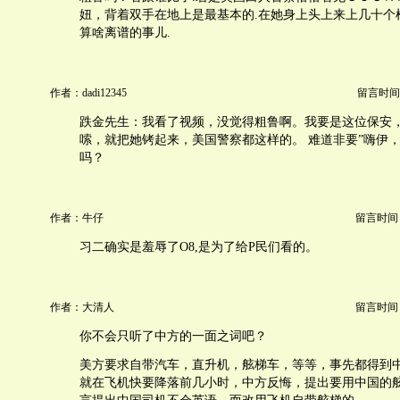
妞，背着双手在地上是最基本的.在她身上头上来上几十个
算啥离谱的事儿.
作者：dadi12345
留言时间：20
跌金先生：我看了视频，没觉得粗鲁啊。我要是这位保安
嗦，就把她铐起来，美国警察都这样的。 难道非要”嗨伊，
吗？
作者：牛仔
留言时间：20
习二确实是羞辱了O8,是为了给P民们看的。
作者：大清人
留言时间：20
你不会只听了中方的一面之词吧？
美方要求自带汽车，直升机，舷梯车，等等，事先都得到
就在飞机快要降落前几小时，中方反悔，提出要用中国的