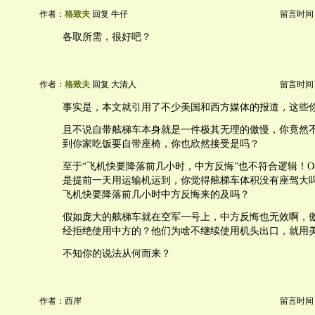
作者：
格致夫
回复 牛仔
留言时间：20
各取所需，很好吧？
作者：
格致夫
回复 大清人
留言时间：20
事实是，本文就引用了不少美国和西方媒体的报道，这些
且不说自带舷梯车本身就是一件极其无理的傲慢，你竟然
到你家吃饭要自带座椅，你也欣然接受是吗？
至于“飞机快要降落前几小时，中方反悔”也不符合逻辑！O
是提前一天用运输机运到，你觉得舷梯车体积没有座驾大
飞机快要降落前几小时中方反悔来的及吗？
假如庞大的舷梯车就在空军一号上，中方反悔也无效啊，
经拒绝使用中方的？他们为啥不继续使用机头出口，就用
不知你的说法从何而来？
作者：西岸
留言时间：20