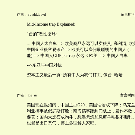
作者：vvvdddvvvd
留言时间：20
Mid-Income trap Explained:
"台的"恶性循环:
... 中国人太自卑 --> 欧美商品永远可以卖很贵, 高利渭,
中国企业很容易破产--> 欧美可以雇佣最聪明的中国人 ( ..
能).--> 中国人GDP per cap 永远 < 欧美. --> 中国人自卑 ...
-->东亚与中国对抗
资本主义最后一页: 所有中人为我们打工, 像台. 哈哈
作者：log_in
留言时间：20
美国现在很烦闷，中国主办G20，美国话语权下降；乌克
利亚搞事被俄罗斯打脸；南海搞事踢到门板上，发作不敢，
要黄；国内大选变成狗斗，想靠忽悠加息剪羊毛很不顺利
也就是出口恶气，博主多理解人家吧。