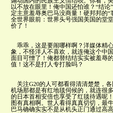
煽动国内的民族主义情结呗。你看，
以不放在眼里！俺中国还怕谁？“结论
定主意羞辱奥巴马没商量！硬邦邦的“
全世界眼前：世界头号强国美国的堂
价了！
乖乖，这是要闹哪样啊？洋媒体精心
象，不怪洋人不喜欢，就连俺这个中
面目可憎了！俺都替结结实实被羞辱
值！这不是打人专打脸吗？
关注G20的人可都看得清清楚楚，各
机场那都是有红地毯伺候的，就连很
的日本首相安倍也享受了红毯待遇呢
图有真相啊。世人看得真真切切，最
巴马确确实实不是从机头正门通过高