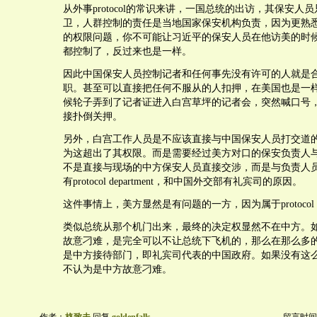
从外事protocol的常识来讲，一国总统的出访，其保安人
卫，人群控制的责任是当地国家保安机构负责，因为更熟
的权限问题，你不可能让习近平的保安人员在他访美的时
都控制了，反过来也是一样。
因此中国保安人员控制记者和任何事先没有许可的人就是
职。甚至可以直接把任何不服从的人扣押，在美国也是一
候轮子弄到了记者证进入白宫草坪的记者会，突然喊口号
接扑倒关押。
另外，白宫工作人员是不应该直接与中国保安人员打交道
为这超出了其权限。而是需要经过美方对口的保安负责人
不是直接与现场的中方保安人员直接交涉，而是与负责人
有protocol department，和中国外交部有礼宾司的原因。
这件事情上，美方显然是有问题的一方，因为属于protocol br
类似总统从那个机门出来，最终的决定权显然不在中方。
故意刁难，是完全可以不让总统下飞机的，那么在那么多
是中方接待部门，即礼宾司代表的中国政府。如果没有这
不认为是中方故意刁难。