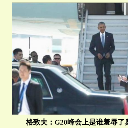
格致夫：G20峰会上是谁羞辱了