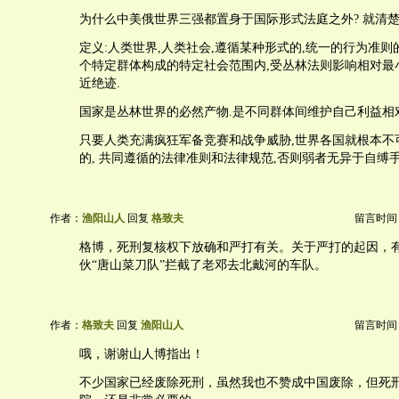
为什么中美俄世界三强都置身于国际形式法庭之外? 就清楚
定义:人类世界,人类社会,遵循某种形式的,统一的行为准则
个特定群体构成的特定社会范围内,受丛林法则影响相对最
近绝迹.
国家是丛林世界的必然产物.是不同群体间维护自己利益相
只要人类充满疯狂军备竞赛和战争威胁,世界各国就根本不
的, 共同遵循的法律准则和法律规范,否则弱者无异于自缚手
作者：
渔阳山人
回复
格致夫
留言时间：20
格博，死刑复核权下放确和严打有关。关于严打的起因，
伙“唐山菜刀队”拦截了老邓去北戴河的车队。
作者：
格致夫
回复
渔阳山人
留言时间：20
哦，谢谢山人博指出！
不少国家已经废除死刑，虽然我也不赞成中国废除，但死