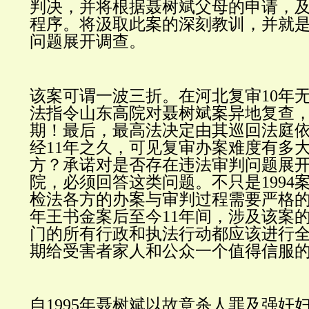
判决，并将根据聂树斌父母的申请，
程序。将汲取此案的深刻教训，并就
问题展开调查。
可谓
该案
一波三折。在河北复审10年
法指令山东高院对聂树斌案异地复查
期！最后，最高法决定由其巡回法庭
经11年之久，可见复审办案难度有多
方？承诺对是否存在违法审判问题展
院，必须回答这类问题。不只是1994案
检法各方的办案与审判过程需要严格的重
年王书金案后至今11年间，涉及该案
门的所有行政和执法行动都应该进行
期给受害者家人和公众一个值得信服
自1995年聂树斌以故意杀人罪及强奸