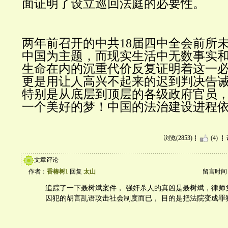
面证明了设立巡回法庭的必要性。
两年前召开的中共18届四中全会前所
中国为主题，而现实生活中无数事实
生命在内的沉重代价反复证明着这一
更是用让人高兴不起来的迟到判决告
特别是从底层到顶层的各级政府官员
一个美好的梦！中国的法治建设进程
浏览(2853)
(4)
文章评论
作者：
香椿树1
回复
太山
留言时间：20
追踪了一下聂树斌案件， 强奸杀人的真凶是聂树斌，律师
囚犯的胡言乱语攻击社会制度而已， 目的是把法院变成罪