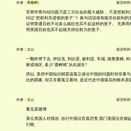
作者：
香椿树1
留言时间：20
官商学黑勾结问题乃是三元社会的最大威胁， 不是把权利
问过“把权利关进谁的笼子”？ 换句话说谁有能关住权利的
证明普通百姓不论多么疯狂也买不起这样的笼子。 无果而
明美国百姓也买不起能关得住权力的笼子。
作者：
太山
留言时间：20
一颗炸弹下去, 伊拉克, 利比亚, 叙利亚, 车城, 南奥塞梯, 科索沃..
家或地区, 多少"聂树斌"从此诞生?
所以, 某些中国知识精英该孤立谈论中国的问题时却非要与
比的因素, 却又非要孤立看待, 是近代史中国落后的根本原
作者：
太山
留言时间：20
看见某微博:
某位美国人对我说: 你们中国法官真厉害,我门美国法官都起
们能.