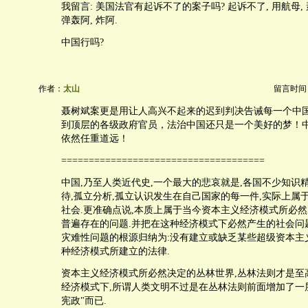
我留言: 美国法官有起诉不了的案子吗? 起诉不了, 用航母, 
弹轰阿, 炸阿.
中国行吗?
作者：
太山
留言时间：20
聂树斌案更是用让人高兴不起来的迟到判决告诫每一个中
到顶层的各级政府官员，法治中国还只是一个美好的梦！
依然任重道远！
=====================================
中国,乃至人类近代史,一个最大的悲哀就是,各国不少知识
待,孤立分析,孤立认识发生在自己国家的每一件,实际上属
社会.更准确点说,本质上属于当今资本主义经济模式所必
普遍存在的问题.并把在这种经济模式下必然产生的社会问题
灾难性问题的根源归纳为:没有建立或缺乏某些超级资本主
种经济模式所建立的法律.
资本主义经济模式所必然决定的丛林世界,丛林法则才是至
经济模式下,所谓人类文明不过是在丛林法则前面增加了一层
宪政"而已.