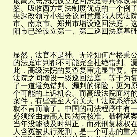
最高人民法院设立巡回法庭等具体改
鉴、吸收西方司法制度优点的一个例
央深改领导小组会议同意最高人民法
市、南京市、郑州市增设巡回法庭，
阳市已经设立第一、第二巡回法庭基
显然，法官不是神。无论如何严格秉
的法庭审判都不可能完全杜绝错判、
此，高级法院的复查复审尤显重要。
法院之间增设一级巡回法庭，等于为
了一道避免错判、漏判的保险，更为
个可能的上诉机会。而高级法院面对
案件，有些甚至人命关天！法院系统
就不言而喻了。中国的司法程序中有
必须经由最高人民法院核准。聂树斌
当年没能被及时纠正，而死刑复核权
人含冤被执行死刑，是一个可悲的重