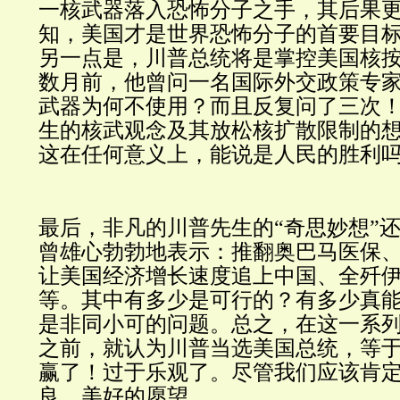
一核武器落入恐怖分子之手，其后果
知，美国才是世界恐怖分子的首要目
另一点是，川普总统将是掌控美国核
数月前，他曾问一名国际外交政策专
武器为何不使用
？
而且反复问了三次
生的核武观念及其放松核扩散限制的
这在任何意义上，能说是人民的胜利
最后，非凡的川普先生的“奇思妙想
”
曾雄心勃勃地表示：推翻奥巴马医保
让美国经济增长速度追上中国、全歼伊
等。其中有多少是可行的？有多少真
是非同小可的问题。总之，在这一系
之前，就认为川普当选美国总统，等
赢了
！
过于乐观了。尽管我们应该肯
良、美好的愿望。