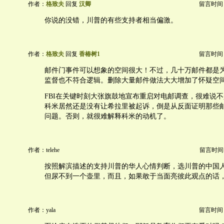
作者：
格致夫
回复
汉卿
留言时间：20
你说的没错，川普的有些支持者相当偏激。
作者：
格致夫
回复
香椿树1
留言时间：20
邮件门事件可以想象的空间很大！不过，几十万邮件都是
监督也不符合逻辑。删除大量邮件做法大大增加了怀疑空
FBI在关键时刻大张旗鼓地宣布重启对电邮调查，很难说
科米居然还是没有让希拉里被起诉，倒是从反面证明那些
问题。否则，就很难解释科米的动机了。
作者：telehe
留言时间：20
按照解滨描述的支持川普的华人心情判断，选川普的中国
但尿不到一个壶里，而且，如果敢于当面亮彼此观点的话
作者：yala
留言时间：20