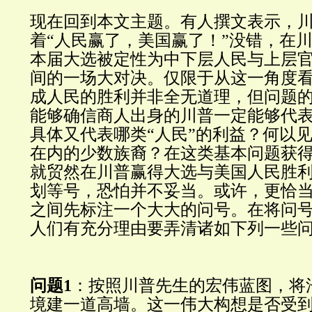
现在回到本文主题。有人撰文表示，
着“人民赢了，美国赢了！
”没错，在
本届大选被定性为中下层人民与上层
间的一场大对决。仅限于从这一角度
成人民的胜利并非全无道理，但问题
能够确信商人出身的川普一定能够代
具体又代表哪类“人民”的利益？何以
在内的少数族裔？在这类基本问题获
就贸然在川普赢得大选与美国人民胜
划等号，恐怕并不妥当。或许，更恰
之间先标注一个大大的问号。在将问
人们有充分理由要弄清诸如下列一些
问题1
：按照川普先生的宏伟蓝图，将
境建一道高墙。这一伟大构想是否受