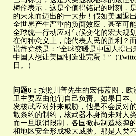
梅伦表示，这是个值得铭记的时刻，
的未来而迈出的一大步！假如美国退
全世界产生严重的负面效应，甚至可
全球统一行动应对气候变化的宏大规
在何种意义上，能代表人民的胜利？
说辞竟然是：“全球变暖是中国人提出
中国人想让美国制造业完蛋！”（Twitter
日。）
问题6：
按照川普先生的宏伟蓝图，欧
卫主要应由他们自己负责。如果日本
发核武应对外来威胁，他是不会反对
散条约的制约，核武器本身尚未对人
而一旦取消限制，各国掀起制造核弹
和地区安全形成极大威胁。那是人类