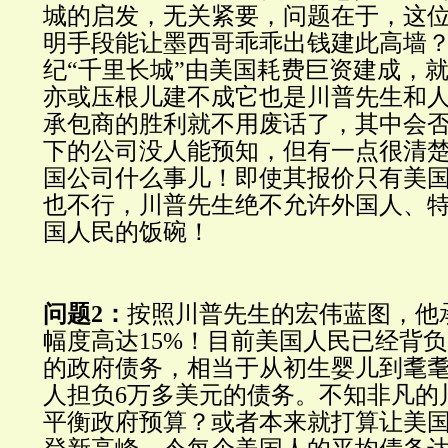
城的启发，无关紧要，问题在于，这
明手段能让墨西哥乖乖出钱建此高墙？
纪“千里长城”由美国耗费巨资建成，
亦或压根儿建不成它也是川普先生和
承包商的胜利就不用废话了，其中会
下的公司没人能预知，但有一点很清
国公司什么事儿！即使其报价只有美
也不行，川普先生绝不允许外国人、
国人民的饭碗！
问题2：
按照川普先生的宏伟蓝图，他
幅度高达15%！目前美国人民已经背负
的政府债务，相当于从初生婴儿到耄
人担负6万多美元的债务。不知非凡的
平衡政府预算？或者本来就打算让美