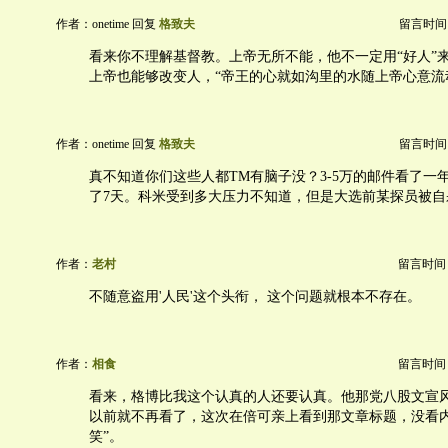
作者：onetime 回复
格致夫
留言时间：20
看来你不理解基督教。上帝无所不能，他不一定用“好人”
上帝也能够改变人，“帝王的心就如沟里的水随上帝心意流
作者：onetime 回复
格致夫
留言时间：20
真不知道你们这些人都TM有脑子没？3-5万的邮件看了一年
了7天。科米受到多大压力不知道，但是大选前某探员被自
作者：
老村
留言时间：20
不随意盗用'人民'这个头衔， 这个问题就根本不存在。
作者：
相食
留言时间：20
看来，格博比我这个认真的人还要认真。他那党八股文宣
以前就不再看了，这次在倍可亲上看到那文章标题，没看内
笑”。