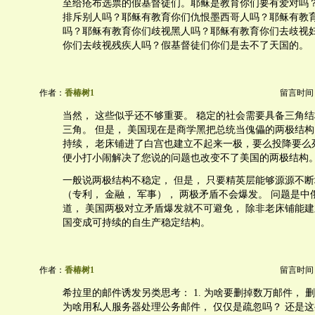
至给疮布选票的假基督徒们。耶稣是教育你们要有爱对吗
排斥别人吗？耶稣有教育你们仇恨墨西哥人吗？耶稣有教
吗？耶稣有教育你们歧视黑人吗？耶稣有教育你们去歧视
你们去歧视残疾人吗？假基督徒们你们是去不了天国的。
作者：
香椿树1
留言时间：20
当然， 这些似乎还不够重要。 稳定的社会需要具备三角结
三角。 但是， 美国现在是商学黑把总统当傀儡的两极结构
持续， 老床铺进了白宫也建立不起来一极，要么投降要么
便小打小闹解决了您说的问题也改变不了美国的两极结构
一般说两极结构不稳定， 但是， 只要精英层能够源源不
（专利， 金融， 军事）， 两极矛盾不会爆发。 问题是
道， 美国两极对立矛盾爆发就不可避免， 除非老床铺能建
国变成可持续的自生产稳定结构。
作者：
香椿树1
留言时间：20
希拉里的邮件诱发另类思考： 1. 为啥要删掉数万邮件， 删
为啥用私人服务器处理公务邮件， 仅仅是疏忽吗？ 还是