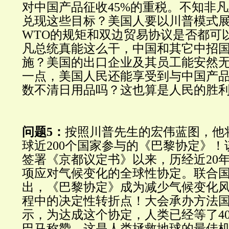
对中国产品征收45%的重税。不知非
兑现这些目标？美国人要以川普模式
WTO的规矩和双边贸易协议是否都可
凡总统真能这么干，中国和其它中招
施？美国的出口企业及其员工能安然
一点，美国人民还能享受到与中国产
数不清日用品吗？这也算是人民的胜
问题5：
按照川普先生的宏伟蓝图，他
球近200个国家参与的《巴黎协定》！该
签署《京都议定书》以来，历经近20
项应对气候变化的全球性协定。联合
出，《巴黎协定》成为减少气候变化
程中的决定性转折点！大会承办方法
示，为达成这个协定，人类已经等了4
巴马称赞，这是人类拯救地球的最佳