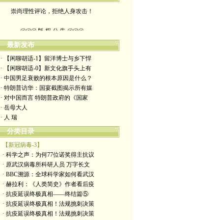
崇尚理性评论，拒绝人身攻击！
@@@ 版 权 公 告 @@@
最新发布
本博客所发布文章，
· 【闲聊胡适-1】留洋博士与乡下悍
除特别注明者外，均为原创。
· 【闲聊胡适-0】新文化旗手头上有
· 中国男足衰败的根本原因是什么？
转载或制作视频，
· 特朗普访华：国宴截图揭示所有媒
· 对中国而言 特朗普政府的《国家
须注明如下版权信息：
· 岳母大人
· 人 瑞
作者（格致夫）和出处（万维链接）
分类目录
【新冠病毒-3】
· 科学之声：为何77位诺奖得主抗议
· 原武汉病毒所科研人员 万字长文
· BBC溯源：全球科学家如何看武汉
· 赫拉利：《人类简史》作者看后疫
· 抗疫延误终极真相——终结篇⑤
· 抗疫延误终极真相！法规挑刺决策
· 抗疫延误终极真相！法规挑刺决策