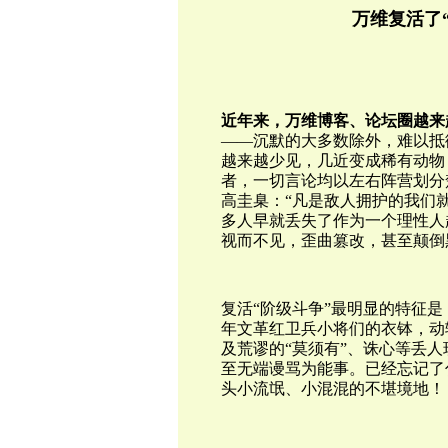
万维复活了
近年来，
万维博客、论坛圈越来
——沉默的大多数除外，难以抵
越来越少见，几近变成稀有动物
者，一切言论均以左右阵营划分
高圭臬：“
凡是敌人拥护的我们
多人
早就丢失了作为一个理性人
视而不见，歪曲篡改，甚至颠倒
复活“阶级斗争”最明显的特征
年文革红卫兵小将们的衣钵，动
及荒谬的“莫须有”、诛心等丢人
至无端谩骂为能事。已经忘记了
头小流氓、小混混的不堪境地！