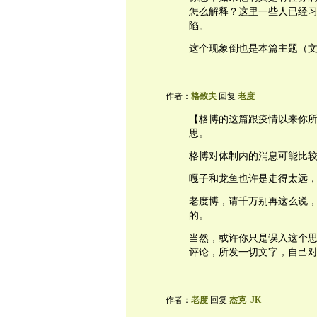
怎么解释？这里一些人已经
陷。
这个现象倒也是本篇主题（
作者：
格致夫
回复
老度
【格博的这篇跟疫情以来你
思。
格博对体制内的消息可能比
嘎子和龙鱼也许是走得太远
老度博，请千万别再这么说
的。
当然，或许你只是误入这个
评论，所发一切文字，自己
作者：
老度
回复
杰克_JK