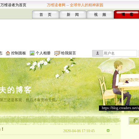
设万维读者为首页
万维读者网 -- 全球华人的精神家园
首 页
新 闻
视 频
博 客
志
控制面板
个人相册
给我留言
夫的博客
第三还是客观，然后才有资格主观。
https://blog.creaders.net/
场！
2020-04-06 17:10:45