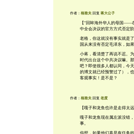
作者：
格致夫
回复
蒋大公子
【“回眸海外华人的母国——
中全会决议的官方方式否定阶
老格，你这就没有事实就是
国从来没有否定毛泽东，如
小蒋，看清楚了再说不迟。
时代出台这个中共决议嘛。那
吧？即使很多人都认同，今天
的博文就已经预警过了），
客观事实！是不是？
作者：
格致夫
回复
老度
【嘎子和龙鱼也许是走得太
嘎子和龙鱼现在属左派没错，
事。
你想，如果他们真是有任务