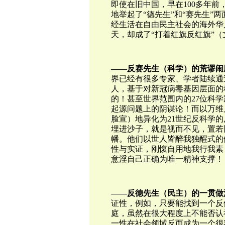
即使在旧中国，早在100多年
地举起了“德先生”和“赛先生”
经生活在自由民主社会的海外华
天，却成了“打着红旗反红旗”
——反赛先生（科学）的荒谬闹
界已经有很多专家、学者陆续通
人，基于对新冠病毒基因层面的
的！甚至世界范围内的27位科
起源问题上的阴谋论！而以万维
脸宣）地异化为21世纪反科学
埋进沙子，就是视而不见，置若
幡。他们以世人皆醉我独醒式的
性与实证，刚愎自用地我行我素
意淫自己正确为唯一精神支撑！
——反德先生（民主）的一贯做
证性，例如，只要能找到一个反
庭，虽然在很大程度上不能否认
一性在社会领域反而成为一个很