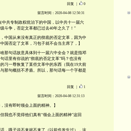
回复
|
0
留言时间：2020-04-08 12:50:31
在中共专制政权统治下的中国，以中共十一届六
级斗争，否定文革都已过去40年之久了！”
了，中国从来没有真正的彻底的否定文革，因为中
果中国否定了文革，习包子就不会当主席了，】
为啥那句话故意具体到十一届六中全会？就是指邓
句话里有你说的“彻底的否定文革”吗？也没有
的习一尊恢复了某些文革中的东西（我在19大前
也与那句概括不矛盾。所以，那句话每一个字都是
回复
|
1
留言时间：2020-04-08 12:31:13
远，没有即时领会上面的精神。】
但我也不觉得他们真有“领会上面的精神”这回
的话，嘎子说不来就不来了（以前也发生过），这