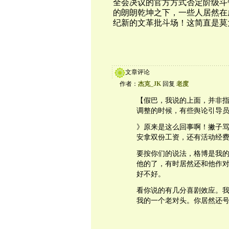
全会决议的官方方式否定阶级斗
的朗朗乾坤之下，一些人居然在虚
纪新的文革批斗场！这简直是莫
文章评论
作者：
杰克_JK
回复
老度
【假巴，我说的上面，并非
调整的时候，有些舆论引导
》原来是这么回事啊！撇子骂我
安拿双份工资，还有活动经
要按你们的说法，格博是我
他的了，有时居然还和他作
好不好。
看你说的有几分喜剧效应。
我的一个老对头。你居然还号