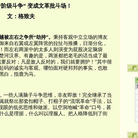
“阶级斗争” 变成文革批斗场！
文：格致夫
越被左右之争所“劫持”。
秉持客观中立立场的博友
御来自右翼或左翼阵营的拉扯与推搡，日渐分化，
！而左右两派中的太多人则演变为屁股决定脑袋
楚河汉界。有趣的是，两派都把老毛的话当成了最
就要反对；凡是敌人反对的，我们就要拥护！
”其中很
起码的诚实与客观。哪怕面对硬邦邦的事实，也敢
黑白，指鹿为马。
是，一些人满脑子斗争思维，非友即敌！完全继承了当
辄就祭出那套扣帽子、打棍子的“流氓革命”手法，以
现眼的低劣思维和做派。以空洞地喊“革命”口号，甚
什么是理据，什么叫以理服人。把人格降低到了街