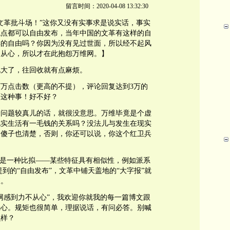
留言时间：2020-04-08 13:32:30
的文革批斗场！”这你又没有实事求是说实话，事实
观点都可以自由发布，当年中国的文革有这样的自
样的自由吗？你因为没有见过世面，所以经不起风
不从心，所以才在此抱怨万维网。】
说大了，往回收就有点麻烦。
万点击数（更高的不提），评论回复达到3万的
面这种事！好不好？
个问题较真儿的话，就很没意思。万维毕竟是个虚
现实生活有一毛钱的关系吗？没法儿与发生在现实
是傻子也清楚，否则，你还可以说，你这个红卫兵
只是一种比拟——某些特征具有相似性，例如派系
到的“自由发布”，文革中铺天盖地的“大字报”就
查。
网感到力不从心”，我欢迎你就我的每一篇博文跟
从心。规矩也很简单，理据说话，有问必答。别喊
么样？