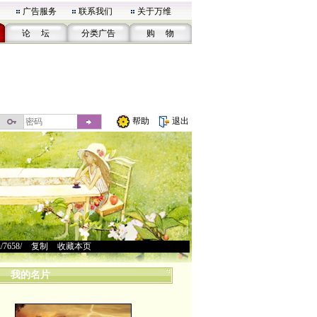
广告服务
联系我们
关于万维
论 坛
分类广告
购 物
帮助
退出
u/7658/
>
复制
>
收藏本页
我的名片