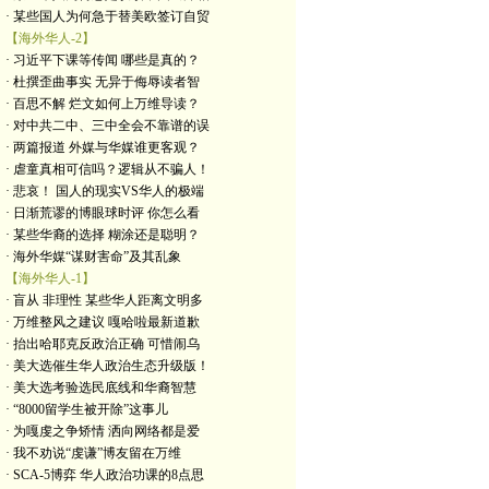
· 某些国人为何急于替美欧签订自贸
【海外华人-2】
· 习近平下课等传闻 哪些是真的？
· 杜撰歪曲事实 无异于侮辱读者智
· 百思不解 烂文如何上万维导读？
· 对中共二中、三中全会不靠谱的误
· 两篇报道 外媒与华媒谁更客观？
· 虐童真相可信吗？逻辑从不骗人！
· 悲哀！ 国人的现实VS华人的极端
· 日渐荒谬的博眼球时评 你怎么看
· 某些华裔的选择 糊涂还是聪明？
· 海外华媒“谋财害命”及其乱象
【海外华人-1】
· 盲从 非理性 某些华人距离文明多
· 万维整风之建议 嘎哈啦最新道歉
· 抬出哈耶克反政治正确 可惜闹乌
· 美大选催生华人政治生态升级版！
· 美大选考验选民底线和华裔智慧
· “8000留学生被开除”这事儿
· 为嘎虔之争矫情 洒向网络都是爱
· 我不劝说“虔谦”博友留在万维
· SCA-5博弈 华人政治功课的8点思