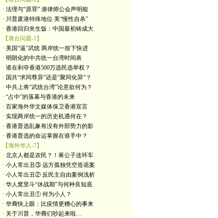
· 法理与“原罪” 港律师公会声明能
· 川普废港特殊地位 美“慢性自杀”
· 香港回归夹生饭：中国最初铸成大
【港台问题-1】
· 美国“逼”武统 两岸统一按下快进
· 明朗化的中共统一台湾时间表
· 谁在剥夺香港500万选民选举权？
· 国共“求同尊异”还是“聚同化异”？
· 中共上将“武统台湾”论意欲何为？
· “占中”的落幕与香港的未来
· 百家海外华文媒体保卫香港宣言
· 实现两岸统一的历史机遇何在？
· 香港普选乱象有没有外部势力的影
· 香港普选的命运掌握在谁手中？
【海外华人-7】
· 北京人都是农民？！蒋公子连环车
· 小人常出丑③ 远方孤独凭空造谣案
· 小人常出丑② 反民主自由案例浅析
· 华人窝里斗“休战期”与何种良知底
· 小人常出丑① 何为小人？
· 华裔快上眼：比疫情更糟心的事来
· 关于川普，华裔们吵起来啦…