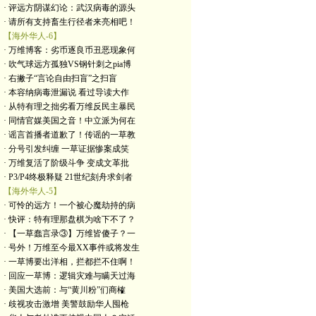
· 评远方阴谋幻论：武汉病毒的源头
· 请所有支持畜生行径者来亮相吧！
【海外华人-6】
· 万维博客：劣币逐良币丑恶现象何
· 吹气球远方孤独VS钢针刺之pia博
· 右撇子“言论自由扫盲”之扫盲
· 本容纳病毒泄漏说 看过导读大作
· 从特有理之拙劣看万维反民主暴民
· 同情官媒美国之音！中立派为何在
· 谣言首播者道歉了！传谣的一草教
· 分号引发纠缠 一草证据惨案成笑
· 万维复活了阶级斗争 变成文革批
· P3/P4终极释疑 21世纪刻舟求剑者
【海外华人-5】
· 可怜的远方！一个被心魔劫持的病
· 快评：特有理那盘棋为啥下不了？
· 【一草蠢言录③】万维皆傻子？一
· 号外！万维至今最XX事件或将发生
· 一草博要出洋相，拦都拦不住啊！
· 回应一草博：逻辑灾难与瞒天过海
· 美国大选前：与“黄川粉”们商榷
· 歧视攻击激增 美警鼓励华人囤枪