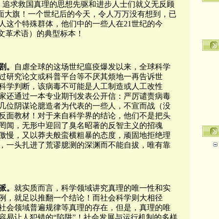
前，追求救国真理的思想先驱和进步人士们就义无反顾
两面大旗！一个世纪后的今天，
令人万万没有想到，
已
人这个特殊群体，他们中的一些人在21世纪的今
（文革术语）的典型标本！
剧。
自虐全球的这场世纪瘟疫爆发以来，全球科学
过研究论文或科普平台等不厌其烦地一再告诉世
科学判断，该病毒不可能是人工制造或人工改性
学家还通过一本专业期刊发表公开信：严厉谴责病毒
几位阴谋论臆造者为代表的一些人，不宣而战（没
的反面教材！对于来自科学界的结论，他们不是把头
罔闻，无形中迎回了臭名昭著的反智主义的招魂
傲慢，又以莽夫般蛮横粗暴的态度，顽固地拒绝理
，一头扎进了荒谬臆测的深渊而不能自拔，唯有靠
派。
就实质而言，科学领域讲究真理的唯一性和实
例，就足以推翻一个结论！而社会科学则大相径
社会领域普遍规律等真理的存在，但是，真理的唯
容易让人犯错的“陷阱”！社会发展与运行机制的多样