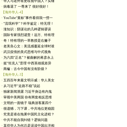
· 华人与老外谁更歧视中国人？实锤
· 病毒退了 一尊来了 很好很好！
【海外华人-4】
· YouTube“黄标”事件看得我一愣一
· “流氓科学”？科学鉴定：特无理！
· 涨知识：阴谋论的几种逻辑谬误
· 国际专家强烈谴责！远方、特有理
· 奇！特有理的一草教授是右撇子
· 老美良心文：美流感蔓延全球时谁
· 武汉疫情的美式思维与中式视角
· 为六四“正名”？被曲解的蒋彦永上
· 挺“坦克人”歪理 中西英雄观差异
· 商榷：古今中国有没有阶级？
【海外华人-3】
· 五四百年来最文明示威：华人美女
· 从习近平“走路不稳”说起
· 独家新闻泄露 习近平身边有内鬼
· 审视中美两国 你有两套相反思维
· 文明的一面镜子 瑞典游客案四个
· 很遗憾，习下课，中共地位更稳固
· 究竟是谁在拖累中国民主化进程？
· 中共不能自我纠错？逻辑问题
· 某些华人为何总是误读中国出洋相