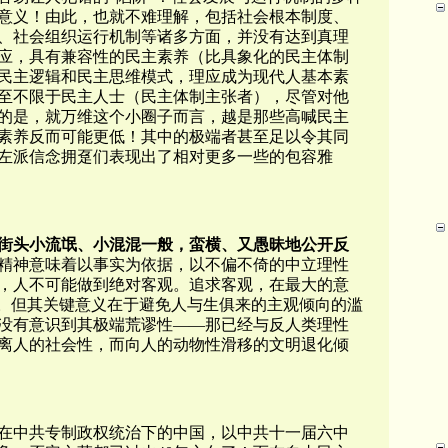
意义！由此，也就不难理解，包括社会根本制度、
、社会组织运行机制等诸多方面，并没有达到真理
应，具有兼容性的民主素养（比具象化的民主体制
民主逻辑和民主思维模式，理应成为现代人基本素
至不限于民主人士（民主体制主张者），尽管对他
的是，就万维这个小圈子而言，越是那些高喊民主
素养反而可能更低！其中的极端者甚至足以令其同
左派信念拥趸们表现出了相对更多一些的包容雅
街头小流氓、小混混一般，蛮横、又愚昧地公开反
精神意味着以事实为依据，以不偏不倚的中立理性
，人不可能做到绝对客观。追求客观，在最大的意
”。但其关键意义在于避免人与生俱来的主观倾向的滥
没有意识到其极端荒谬性——那已经与反人类理性
离人的社会性，而向人的动物性滑移的文明退化倾
在中共专制政权统治下的中国，以中共十一届六中