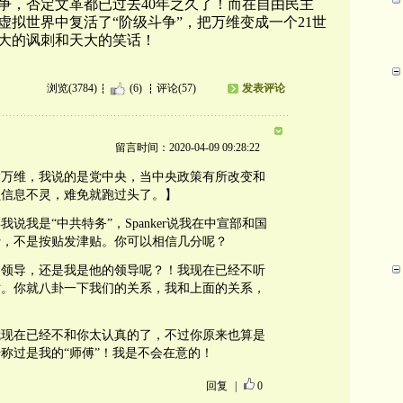
争，否定文革都已过去40年之久了！而在自由民主
拟世界中复活了“阶级斗争”，把万维变成一个21世
大的讽刺和天大的笑话！
浏览(3784)
(6)
评论(57)
发表评论
留言时间：2020-04-09 09:28:22
指万维，我说的是党中央，当中央政策有所改变和
员信息不灵，难免就跑过头了。】
说我是“中共特务”，Spanker说我在中宣部和国
费，不是按贴发津贴。你可以相信几分呢？
的领导，还是我是他的领导呢？！我现在已经不听
对。你就八卦一下我们的关系，我和上面的关系，
我现在已经不和你太认真的了，不过你原来也算是
称过是我的“师傅”！我是不会在意的！
回复
|
0