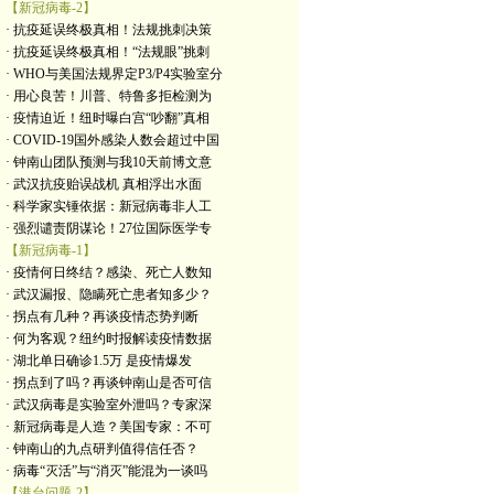
【新冠病毒-2】
· 抗疫延误终极真相！法规挑刺决策
· 抗疫延误终极真相！“法规眼”挑刺
· WHO与美国法规界定P3/P4实验室分
· 用心良苦！川普、特鲁多拒检测为
· 疫情迫近！纽时曝白宫“吵翻”真相
· COVID-19国外感染人数会超过中国
· 钟南山团队预测与我10天前博文意
· 武汉抗疫贻误战机 真相浮出水面
· 科学家实锤依据：新冠病毒非人工
· 强烈谴责阴谋论！27位国际医学专
【新冠病毒-1】
· 疫情何日终结？感染、死亡人数知
· 武汉漏报、隐瞒死亡患者知多少？
· 拐点有几种？再谈疫情态势判断
· 何为客观？纽约时报解读疫情数据
· 湖北单日确诊1.5万 是疫情爆发
· 拐点到了吗？再谈钟南山是否可信
· 武汉病毒是实验室外泄吗？专家深
· 新冠病毒是人造？美国专家：不可
· 钟南山的九点研判值得信任否？
· 病毒“灭活”与“消灭”能混为一谈吗
【港台问题-2】