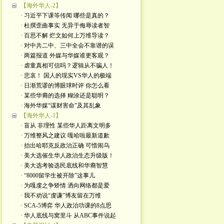
【海外华人-2】
· 习近平下课等传闻 哪些是真的？
· 杜撰歪曲事实 无异于侮辱读者智
· 百思不解 烂文如何上万维导读？
· 对中共二中、三中全会不靠谱的误
· 两篇报道 外媒与华媒谁更客观？
· 虐童真相可信吗？逻辑从不骗人！
· 悲哀！ 国人的现实VS华人的极端
· 日渐荒谬的博眼球时评 你怎么看
· 某些华裔的选择 糊涂还是聪明？
· 海外华媒“谋财害命”及其乱象
【海外华人-1】
· 盲从 非理性 某些华人距离文明多
· 万维整风之建议 嘎哈啦最新道歉
· 抬出哈耶克反政治正确 可惜闹乌
· 美大选催生华人政治生态升级版！
· 美大选考验选民底线和华裔智慧
· “8000留学生被开除”这事儿
· 为嘎虔之争矫情 洒向网络都是爱
· 我不劝说“虔谦”博友留在万维
· SCA-5博弈 华人政治功课的8点思
· 华人底线与窝里斗 从ABC事件说起