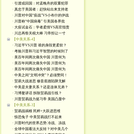
· 引渡或回国：对孟晚舟的双重犯罪
· 真忠于美国者：赶快站出来支持老
· 川普对中国“疫战”VS小布什的伊战
· 川普称“中国病毒” 引美国各界批
· 大疫试金石：学者柔情VS高官指责
· 川总再祭关税大棒 习帝拒让一寸
【中美关系-4】
· 习近平VS川普 谁的身段更柔软？
· 考验川普和习近平智慧的时候到了
· 美百年间两次痛失中国 川普何为
· 美百年间两次痛失中国 川普何为
· 美百年间两次痛失中国 川普何为
· 中美之间“文明冲突”？必须赞同！
· 贸易大战迷思 修昔底德陷阱无解
· 中美是夫妻关系？还是连体兄弟？
· 习博鳌讲话 拆除贸易战引线？
· 川普贸易战力挺习帝 美国凸显中
【中美关系-3】
· 贸易战祸根 民粹+大跃进思维
· 惊恐兔子 中美贸易战打不起来
· 川普时代的世界态势 冷战、凉战
· 全球中国看法大反转？对中美几个