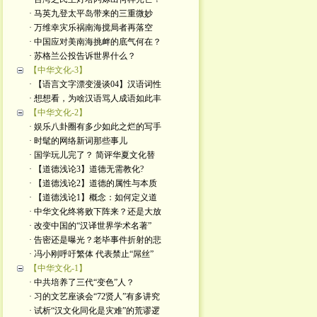
· 马英九登太平岛带来的三重微妙
· 万维幸灾乐祸南海搅局者再落空
· 中国应对美南海挑衅的底气何在？
· 苏格兰公投告诉世界什么？
【中华文化-3】
· 【语言文字漂变漫谈04】汉语词性
· 想想看，为啥汉语骂人成语如此丰
【中华文化-2】
· 娱乐八卦圈有多少如此之烂的写手
· 时髦的网络新词那些事儿
· 国学玩儿完了？ 简评华夏文化替
· 【道德浅论3】道德无需教化?
· 【道德浅论2】道德的属性与本质
· 【道德浅论1】概念：如何定义道
· 中华文化终将败下阵来？还是大放
· 改变中国的“汉译世界学术名著”
· 告密还是曝光？老毕事件折射的悲
· 冯小刚呼吁繁体 代表禁止“屌丝”
【中华文化-1】
· 中共培养了三代“变色”人？
· 习的文艺座谈会“72贤人”有多讲究
· 试析“汉文化同化是灾难”的荒谬逻