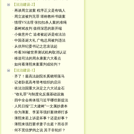
【法治建设-2】
· 再谈周立波案 程序正义是有钱人
· 周立波被判无罪 堪称教科书级案
· 情理VS法理 张扣扣杀人案的准绳
· 聂树斌改判 值得深思的新开端
· 小偷意外亡 追者被起诉是啥法治
· 中国圣诞大礼 广电总局被判违法
· 从供拜纪委书记之悲哀说起
· 咋看360被世界测试机构取消认证
· 移送司法的周永康案六大看点
· 如何看薄熙来案重判或轻判？
【法治建设-1】
· 齐了！最高法副院长奚晓明落马
· 记者卧底高考替考组织的启示
· 依法治国重大决定之六大试金石
· “收礼罪”与制度化反腐基础设施
· 四中全会将体现习近平哪些新提法
· 人民日报“三大建树”一文属抄袭本
· 你为薄案、李某等强奸案律师打多
· 薄熙来若上诉是坏事？还是好事？
· 薄熙来强烈要求妻子出庭？而谷开
· 何不宽信梦鸽之说 其子非轮奸？