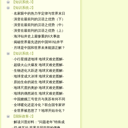
【知识系统-3】
【知识系统-2】
· 名家眼中的热力学定律与世界末日
· 演变在最前列的汉语之优势（下）
· 演变在最前列的汉语之优势（中）
· 演变在最前列的汉语之优势（上）
· 海洋钻井史上最惨重的6大事故
· 揭秘世界最先进的中国981钻井平
· 月球是中国和世界未来能源正解？
【知识系统-1】
· 小行星撞进地球 地球灾难史图解-
· 超级火山大爆发 地球灾难史图解-
· 生物进化大跃进 地球灾难史图解-
· 地球变成大冰球 地球灾难史图解-
· 原始生命的诞生 地球灾难史图解-
· 地球尺度的奥妙 地球灾难史图解-
· 地球的偶然诞生 地球灾难史图解-
· 中国嫦娥三号登月与美苏有何不同
· 全球暖化还是冷化？联合国专家评
· 全世界被忽悠了？地球开始冷化？
【国际政客-2】
· 解读川普好料：“问题老年”特殊成
· 切·格瓦拉 世界共同崇拜的偶像