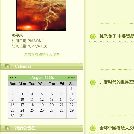
格致夫
惊恐兔子 中美贸
注册日期: 2013-06-11
访问总量: 5,355,521 次
点击查看我的个人资料
Calendar
川普时代的世界态
崇尚理性评论，拒绝人身攻击！
我的公告栏
全球中国看法大反