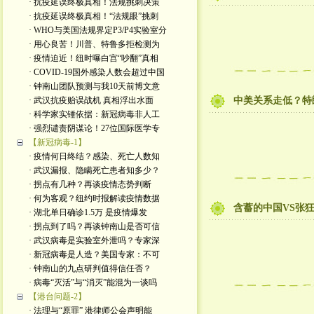
· 抗疫延误终极真相！法规挑刺决策
· 抗疫延误终极真相！“法规眼”挑刺
· WHO与美国法规界定P3/P4实验室分
· 用心良苦！川普、特鲁多拒检测为
· 疫情迫近！纽时曝白宫“吵翻”真相
· COVID-19国外感染人数会超过中国
· 钟南山团队预测与我10天前博文意
· 武汉抗疫贻误战机 真相浮出水面
中美关系走低？特
· 科学家实锤依据：新冠病毒非人工
· 强烈谴责阴谋论！27位国际医学专
【新冠病毒-1】
· 疫情何日终结？感染、死亡人数知
· 武汉漏报、隐瞒死亡患者知多少？
· 拐点有几种？再谈疫情态势判断
· 何为客观？纽约时报解读疫情数据
含蓄的中国VS张
· 湖北单日确诊1.5万 是疫情爆发
· 拐点到了吗？再谈钟南山是否可信
· 武汉病毒是实验室外泄吗？专家深
· 新冠病毒是人造？美国专家：不可
· 钟南山的九点研判值得信任否？
· 病毒“灭活”与“消灭”能混为一谈吗
【港台问题-2】
· 法理与“原罪” 港律师公会声明能