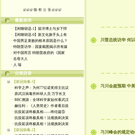
@@@ 版 权 公 告 @@@
本博客所发布文章，
最新发布
· 【闲聊胡适-1】留洋博士与乡下悍
除特别注明者外，均为原创。
· 【闲聊胡适-0】新文化旗手头上有
川普总统访华 何
· 中国男足衰败的根本原因是什么？
转载或制作视频，
· 特朗普访华：国宴截图揭示所有媒
· 对中国而言 特朗普政府的《国家
须注明如下版权信息：
· 岳母大人
· 人 瑞
作者（格致夫）和出处（万维链接）
分类目录
【新冠病毒-3】
习川会超预期 中
· 科学之声：为何77位诺奖得主抗议
· 原武汉病毒所科研人员 万字长文
· BBC溯源：全球科学家如何看武汉
· 赫拉利：《人类简史》作者看后疫
· 抗疫延误终极真相——终结篇⑤
· 抗疫延误终极真相！法规挑刺决策
· 抗疫延误终极真相！法规挑刺决策
【新冠病毒-2】
习川峰会的规定动