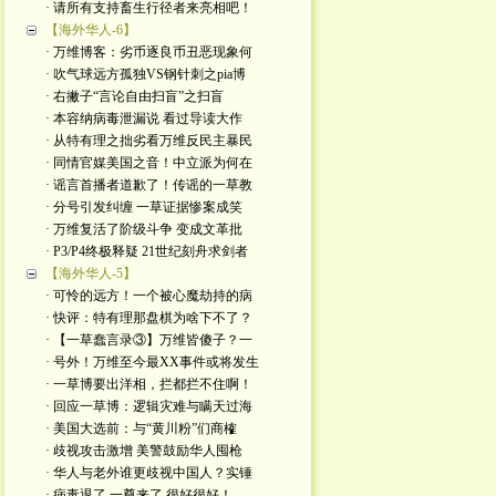
· 请所有支持畜生行径者来亮相吧！
【海外华人-6】
· 万维博客：劣币逐良币丑恶现象何
· 吹气球远方孤独VS钢针刺之pia博
· 右撇子“言论自由扫盲”之扫盲
· 本容纳病毒泄漏说 看过导读大作
· 从特有理之拙劣看万维反民主暴民
· 同情官媒美国之音！中立派为何在
· 谣言首播者道歉了！传谣的一草教
· 分号引发纠缠 一草证据惨案成笑
· 万维复活了阶级斗争 变成文革批
· P3/P4终极释疑 21世纪刻舟求剑者
【海外华人-5】
· 可怜的远方！一个被心魔劫持的病
· 快评：特有理那盘棋为啥下不了？
· 【一草蠢言录③】万维皆傻子？一
· 号外！万维至今最XX事件或将发生
· 一草博要出洋相，拦都拦不住啊！
· 回应一草博：逻辑灾难与瞒天过海
· 美国大选前：与“黄川粉”们商榷
· 歧视攻击激增 美警鼓励华人囤枪
· 华人与老外谁更歧视中国人？实锤
· 病毒退了 一尊来了 很好很好！