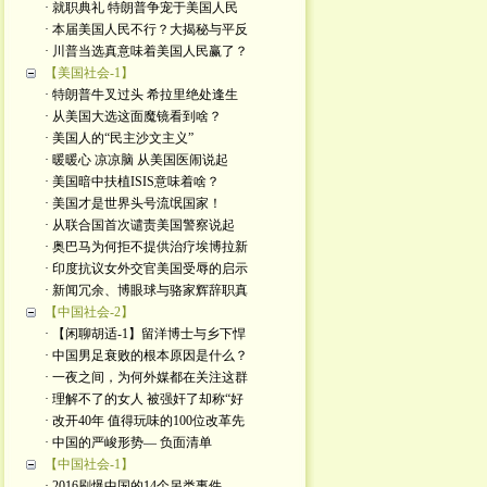
· 就职典礼 特朗普争宠于美国人民
· 本届美国人民不行？大揭秘与平反
· 川普当选真意味着美国人民赢了？
【美国社会-1】
· 特朗普牛叉过头 希拉里绝处逢生
· 从美国大选这面魔镜看到啥？
· 美国人的“民主沙文主义”
· 暖暖心 凉凉脑 从美国医闹说起
· 美国暗中扶植ISIS意味着啥？
· 美国才是世界头号流氓国家！
· 从联合国首次谴责美国警察说起
· 奥巴马为何拒不提供治疗埃博拉新
· 印度抗议女外交官美国受辱的启示
· 新闻冗余、博眼球与骆家辉辞职真
【中国社会-2】
· 【闲聊胡适-1】留洋博士与乡下悍
· 中国男足衰败的根本原因是什么？
· 一夜之间，为何外媒都在关注这群
· 理解不了的女人 被强奸了却称“好
· 改开40年 值得玩味的100位改革先
· 中国的严峻形势— 负面清单
【中国社会-1】
· 2016刷爆中国的14个另类事件