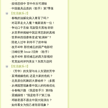
· 疫情恐惧中 苦中作乐可调味
· 中国最具品质的《歌手》第7季落
【生活娱乐-2】
· 春晚的油腻化病入膏肓了吗？
· 对花草走火入魔？俺家就有一位！
· 争论口干舌燥 骂架昏天黑地 听听
· 从世界杯揭秘中国足球悲剧的真相
· 世界杯四强赛将变成“欧洲杯”？
· 陪老人过年 剥夺不了的年味
· 改开40年 那些难忘的国产电影经
· 汪峰狂赞 Jessie J泪奔 《歌手》
· 改开40年 那些难忘的西方影视经
· 究竟如何评判美女？东西方趋同
【生活娱乐-1】
· 《芳华》的失望与令人失望的芳华
· 某博婚姻危机 还是大家的危机？
· 北美原住民舞蹈大赛啥样？（多图
· 从傅园慧现象看中国人的性格优化
· 令春晚汗颜 《我是歌手3》第8场
· 震撼踢馆！“我是歌手3”第三场
· 邓丽君愿不愿去中国大陆演出？
· 如何看女为悦己者毁容现象？