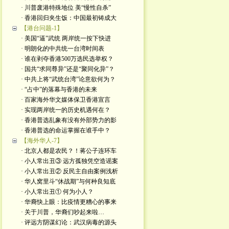
· 川普废港特殊地位 美“慢性自杀”
· 香港回归夹生饭：中国最初铸成大
【港台问题-1】
· 美国“逼”武统 两岸统一按下快进
· 明朗化的中共统一台湾时间表
· 谁在剥夺香港500万选民选举权？
· 国共“求同尊异”还是“聚同化异”？
· 中共上将“武统台湾”论意欲何为？
· “占中”的落幕与香港的未来
· 百家海外华文媒体保卫香港宣言
· 实现两岸统一的历史机遇何在？
· 香港普选乱象有没有外部势力的影
· 香港普选的命运掌握在谁手中？
【海外华人-7】
· 北京人都是农民？！蒋公子连环车
· 小人常出丑③ 远方孤独凭空造谣案
· 小人常出丑② 反民主自由案例浅析
· 华人窝里斗“休战期”与何种良知底
· 小人常出丑① 何为小人？
· 华裔快上眼：比疫情更糟心的事来
· 关于川普，华裔们吵起来啦…
· 评远方阴谋幻论：武汉病毒的源头