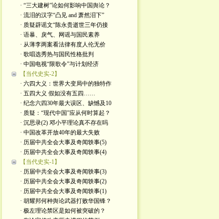
· “三大建树”论如何影响中国舆论？
· 流泪的汉字“凸见 and 萧然泪下”
· 质疑辟谣文“陈永贵逝世三年仍接
· 语暴、戾气、网谣与国民素养
· 从薄李两案看法律有度人伦无价
· 歌唱选秀热与国民性格批判
· 中国电视“限歌令”与计划经济
【当代史实-2】
· 六四大义：世界大变局中的独特作
· 五四大义 假如没有五四……
· 纪念六四30年最大误区、缺憾及10
· 质疑：“现代中国”应从何时算起？
· 沉思录(2) 邓小平理论真不存在吗
· 中国改革开放40年的最大失败
· 历届中共全会大事及奇闻轶事(5)
· 历届中共全会大事及奇闻轶事(4)
【当代史实-1】
· 历届中共全会大事及奇闻轶事(3)
· 历届中共全会大事及奇闻轶事(2)
· 历届中共全会大事及奇闻轶事(1)
· 胡耀邦何种舆论武器打败华国锋？
· 极左理论禁区是如何被突破的？