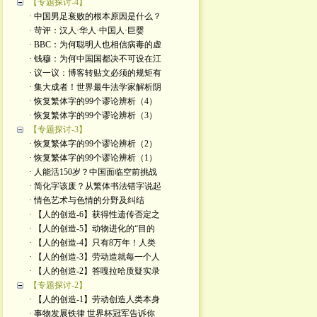
【专题探讨-4】
· 中国男足衰败的根本原因是什么？
· 苛评：汉人·华人·中国人·巨婴
· BBC：为何聪明人也相信病毒的虚
· 钱穆：为何中国国都决不可设在江
· 议一议：博客转贴文必须的规矩有
· 集大成者！世界最牛法学家解析阴
· 恢复繁体字的99个谬论辨析（4）
· 恢复繁体字的99个谬论辨析（3）
【专题探讨-3】
· 恢复繁体字的99个谬论辨析（2）
· 恢复繁体字的99个谬论辨析（1）
· 人能活150岁？中国面临空前挑战
· 简化字该废？从繁体书法错字说起
· 情色艺术与色情的分野及纠结
· 【人的创造-6】获得性遗传否定之
· 【人的创造-5】动物进化的“目的
· 【人的创造-4】只有8万年！人类
· 【人的创造-3】劳动造就每一个人
· 【人的创造-2】答嘎拉哈质疑实录
【专题探讨-2】
· 【人的创造-1】劳动创造人类本身
· 事物发展铁律 世界杯冠军告诉你