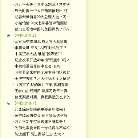
· 习近平会改行党主席制吗？常委会
· 纽约时报一个大胆预测被翻出 颇
· 胡春华缘何非20大总理人选？习一
· 小赌怡情 20大七常委资深预测新
· 他们真看懂中国与美国局势了吗？
【中国政治-2】
· 两官员空降湖北 有人将丢乌纱啦
· 李鹏去世 平反“六四”时机到了？
· 中美贸易大战 谁是“投降派”？
· 纪念改革开放40年“胎死腹中”吗？
· 中共推迟召开四中全会“真相”
· 习能看清来时路？左右派何惧彼此
· 王沪宁去哪？习大位稳固度之征兆
· 《厉害了,我的国》下架 真相有讲
· 王岐山曲线回归 暴露习近平一真
· 修宪案反对票、弃权票是怎么来的
【中国政治-1】
· 比废除任期限制更要命的修宪！
· 黄艳续政协委员 莫言等落选何解
· 习近平新年贺词透露不满蔡奇！
· 为何七常委乘同一专机说法不成立
· 能上能下 能进秦城 进步太大？