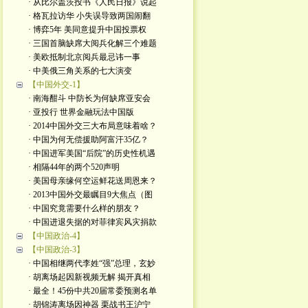
· 从比尔盖茨投书《人民日报》说起
· 格瓦拉访华 小失误导致两国闹翻
· 博弈5年 美同意提升中国投票权
· 三国首脑缺席大阅兵化解三个难题
· 美欧抵制北京阅兵最忌讳一事
· 中美俄三角关系的七大演变
【中国外交-1】
· 南海酣斗 中防长为何缺席亚安会
· 亚投行 世界金融玩法中国版
· 2014中国外交三大布局意味着啥？
· 中国为何无偿援助阿富汗35亿？
· 中国进军美国“后院”的历史性机遇
· 相隔44年的两个520声明
· 美国母亲缘何空运鲜花送周恩来？
· 2013中国外交最瞩目9大焦点（图
· 中国究竟需要什么样的朋友？
· 中国进退失据的对菲律宾风灾捐款
【中国政治-4】
【中国政治-3】
· 中国相继两代李姓“强”总理，玄妙
· 胡离场起因新视频无解 揭开真相
· 最全！45份中共20届常委预测名单
· 胡锦涛离场因神器 栗战书王沪宁