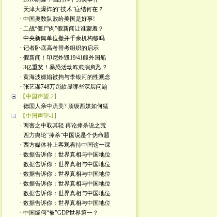
· 天津大爆炸的“技术”症结何在？
· 中国奥数队败给美国是好事!
· 二战“僵尸肉”假新闻让谁蒙羞？
· 中央新闻单位撤并千余机构够吗
· 记者卧底高考替考组织的启示
· 假新闻！印尼炸毁19/41艘外国船
· 3亿重奖！暴恐活动咋愈演愈烈？
· 黄海波嫖娼被拘与李银河的性观念
· 张艺谋748万罚款显哪些深层问题
【中国声望-2】
· 德国人亲中疏美? 顶级西媒如何猛
【中国声望-1】
· 两害之中取其轻 再论捧杀说之荒
· 西方舆论“捧杀”中国说是个伪命题
· 西方媒体补上客观看待中国这一课
· 数据告诉你：世界真相与中国地位
· 数据告诉你：世界真相与中国地位
· 数据告诉你：世界真相与中国地位
· 数据告诉你：世界真相与中国地位
· 数据告诉你：世界真相与中国地位
· 数据告诉你：世界真相与中国地位
· 中国缘何“被”GDP世界第一？