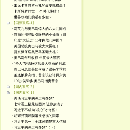
· 出席卡斯特罗葬礼的政要规格高？
· 卡斯特罗辞世 一个时代终结！
· 世界领袖们的话有多假？
【国际政客-1】
· 马英九与奥巴马惊人的八大共同点
· 首脑间那些吸引眼球的小插曲（组
· 印度“大跃进” 15年内取代中国？
· 美国总统奥巴马被大大冤枉了！
· 普京缘何送奥巴马圣诞大礼？
· 奥巴马年终收获 年度最大谎言
· “圣人”曼德拉这颗最大钻石的形成
· 奥巴马总统是如何栽了跟头学乖的
· 釜底抽薪高招，普京该获诺贝尔奖
· 100步笑50步 奥巴马指责普京
【国内政客-2】
【国内政客-1】
· 再谈习近平的鸿运有多好?
· 七常委三幅最新图片 让你崩溃了
· 习近平不成为“核心”才奇怪！
· 胡耀邦顶峰陨落被忽视的因素
· 习近平第一！全球民调显重大信息
· 习近平的鸿运有多好?（下）