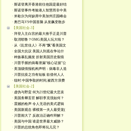
· 斯诺登离开香港前往他国是最好结
· 斯诺登事件考验港人智慧而非中美
· 米歇尔为何缺席中美加州庄园峰会
· 奥巴马VS中国首脑 从发飙变散步
【美国社会-3】
· 拜登入主白宫的最大推手正是川普
· 取消耶鲁？OMG美国人玩大啦？
· 从《乱世佳人》不再“飘”看美国文
· 全国大抗议 美国人到底在争论什
· 种族暴乱频发 折射美国历史裂痕
· 川普手握的病毒泄漏“核心证据”公
· 美顶级情报机构声明：病毒非人造
· 川普抗疫之功有短板 欲借何人人
· 纽时:中国争取的时间,被西方浪费
【美国社会-2】
· 虚伪与野蛮 何为21世纪最大悲哀
· 美国务卿丢官 解职李克强如何？
· 震撼的枪声 令人无语的美式逻辑
· 美国新观念 裸模第一夫人最受宠(
· 川普闹大了 反政治正确咋辩解？
· 美国与中国 谁是世界最大威胁？
· 川普的总统角色即将玩儿完？