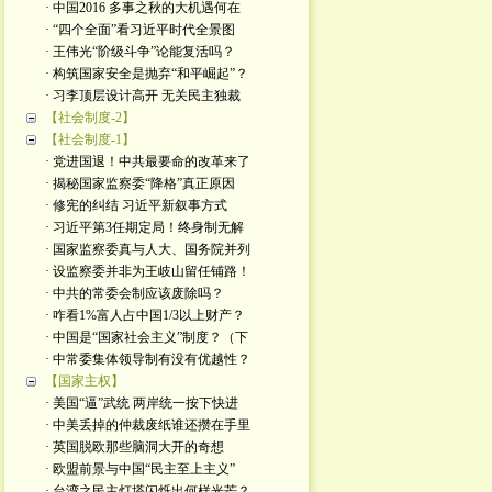
· 中国2016 多事之秋的大机遇何在
· “四个全面”看习近平时代全景图
· 王伟光“阶级斗争”论能复活吗？
· 构筑国家安全是抛弃“和平崛起”？
· 习李顶层设计高开 无关民主独裁
【社会制度-2】
【社会制度-1】
· 党进国退！中共最要命的改革来了
· 揭秘国家监察委“降格”真正原因
· 修宪的纠结 习近平新叙事方式
· 习近平第3任期定局！终身制无解
· 国家监察委真与人大、国务院并列
· 设监察委并非为王岐山留任铺路！
· 中共的常委会制应该废除吗？
· 咋看1%富人占中国1/3以上财产？
· 中国是“国家社会主义”制度？（下
· 中常委集体领导制有没有优越性？
【国家主权】
· 美国“逼”武统 两岸统一按下快进
· 中美丢掉的仲裁废纸谁还攒在手里
· 英国脱欧那些脑洞大开的奇想
· 欧盟前景与中国“民主至上主义”
· 台湾之民主灯塔闪烁出何样光芒？