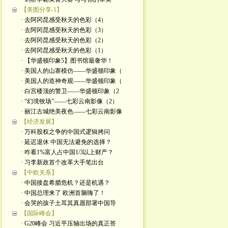
【美图分享-1】
· 去阿冈昆感受秋天的色彩（4）
· 去阿冈昆感受秋天的色彩（3）
· 去阿冈昆感受秋天的色彩（2）
· 去阿冈昆感受秋天的色彩（1）
· 【华盛顿印象5】图书馆最奢华！
· 美国人的山寨模仿——华盛顿印象（
· 美国人的造神奇观——华盛顿印象（
· 白宫楼顶的警卫——华盛顿印象（2
· “幻境牧场”——七彩云南影像（2）
· 丽江古城绝美夜色——七彩云南影像
【经济发展】
· 万科股权之争的中国式逻辑拷问
· 延迟退休 中国无法避免的选择？
· 咋看1%富人占中国1/3以上财产？
· 习李新政首个改革大手笔出台
【中欧关系】
· 中国接盘希腊危机？还是机遇？
· 中国总理来了 欧洲首脑嗨了！
· 会哭的孩子土耳其真愿部署中国导
【国际峰会】
· G20峰会 习近平压轴出场的真正答