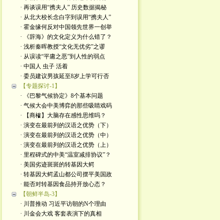
· 再谈误用“携夫人” 历史数据揭秘
· 从北大校长念白字到误用“携夫人”
· 霍金缘何反对中国领先世界一创举
· 《辞海》的文化定义为什么错了？
· 浅析秦晖教授“文化无优劣”之谬
· 从误读“平庸之恶”到人性的弱点
· 中国人 虫子 活着
· 委员建议男孩延至8岁上学可行否
【专题探讨-1】
· 《巴黎气候协定》8个基本问题
· 气候大会中美博弈的那些吸睛戏码
· 【商榷】大脑存在感性思维吗？
· 演变在最前列的汉语之优势（下）
· 演变在最前列的汉语之优势（中）
· 演变在最前列的汉语之优势（上）
· 里程碑式的中美“温室减排协议”？
· 美国劣迹斑斑的转基因大鳄
· 转基因大鳄孟山都公司摆平美国政
· 能否对转基因食品持开放心态？
【朝鲜半岛-3】
· 川普推动 习近平访朝的N个理由
· 川金会大戏 客套表演下的真相