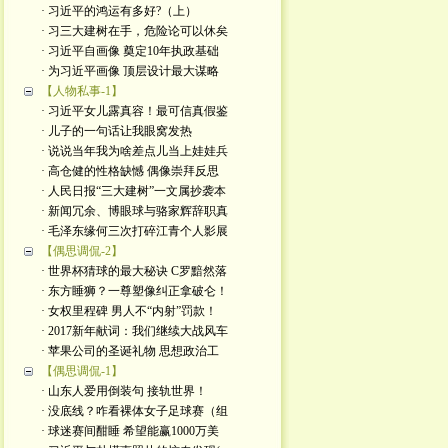
· 习近平的鸿运有多好?（上）
· 习三大建树在手，危险论可以休矣
· 习近平自画像 奠定10年执政基础
· 为习近平画像 顶层设计最大谋略
【人物私事-1】
· 习近平女儿露真容！最可信真假鉴
· 儿子的一句话让我眼窝发热
· 说说当年我为啥差点儿当上娃娃兵
· 高仓健的性格缺憾 偶像崇拜反思
· 人民日报“三大建树”一文属抄袭本
· 新闻冗余、博眼球与骆家辉辞职真
· 毛泽东缘何三次打碎江青个人影展
【偶思调侃-2】
· 世界杯猜球的最大秘诀 C罗黯然落
· 东方睡狮？一尊塑像纠正拿破仑！
· 女权里程碑 男人不“内射”罚款！
· 2017新年献词：我们继续大战风车
· 苹果公司的圣诞礼物 思想政治工
【偶思调侃-1】
· 山东人爱用倒装句 接轨世界！
· 没底线？咋看裸体女子足球赛（组
· 球迷赛间酣睡 希望能赢1000万美