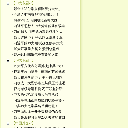
【19大专题-2】
· 最全！38份常委预测得分大比拼
· 不潜入中南海 咋能预测19大？
· 解读7常委 习的规矩策略大胜！
· 习近平思想入19大党章的几种误读
· 习的19大 消灭党内派系权斗的大
· 19大透露 习近平思想无缘新党章
· 习近平的19大 尝试改变叙事方式
· 19大开幕前夕 海外预测总盘点
· 赵乐际比陈敏尔更有希望入常！
【19大专题-1】
· 19大军方代表之震撼 超中共9大！
· 评对王岐山隐身、露面的荒谬解读
· 19大布局落定 习近平不待见思想
· 习班底19大妥协姿态与碾压式强逻
· 郭与老领导清君侧 习王联盟神话
· 中共隔代指定接班人尚有活路
· 习近平班底正向危险的歧路漂移？
· 中共19大七常委名单明朗化！
· 习王结盟或公开决裂都是伪命题
· 19大是观察习近平20大去留的窗口
【中国外交-2】