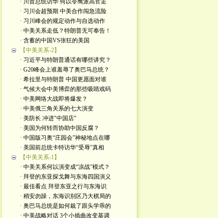
· 川普总统访华 何以令鹰派高官走
· 习川会超预期 中美合作闯急流险
· 习川峰会的规定动作与自选动作
· 中美关系走低？特朗普无可奉告！
· 含蓄的中国VS张狂的美国
【中美关系-2】
· 习近平与特朗普通话有哪些讲究？
· G20峰会上谁羞辱了奥巴马总统？
· 希拉里与特朗普 中国更愿面对谁
· 气候大会中美博弈的那些吸睛戏码
· 中美网络大战即将爆发？
· 中美俄三角关系的七大演变
· 美防长 冲进"中国店"
· 美国为何转而协助中国反腐？
· 中国版习奥“庄园会”神秘地点在哪
· 美国前总统卡特访华“受辱”真相
【中美关系-1】
· 中美关系何以演变成“凉战”模式？
· 拜登的东亚探戈舞与东海四国演义
· 最佳看点 拜登东亚之行与东海识
· 稍安勿躁，东海识别区乃大棋局的
· 奥巴马总统是如何栽了跟头学乖的
· 中美战略对话 3个小插曲改变基调