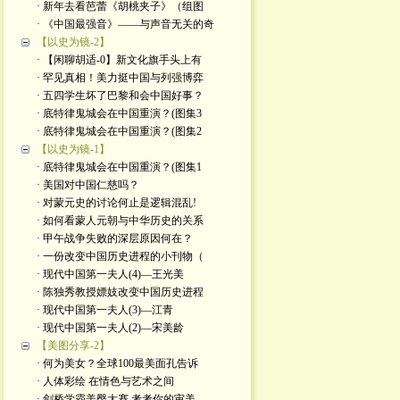
· 新年去看芭蕾《胡桃夹子》（组图
· 《中国最强音》——与声音无关的奇
【以史为镜-2】
· 【闲聊胡适-0】新文化旗手头上有
· 罕见真相！美力挺中国与列强博弈
· 五四学生坏了巴黎和会中国好事？
· 底特律鬼城会在中国重演？(图集3
· 底特律鬼城会在中国重演？(图集2
【以史为镜-1】
· 底特律鬼城会在中国重演？(图集1
· 美国对中国仁慈吗？
· 对蒙元史的讨论何止是逻辑混乱!
· 如何看蒙人元朝与中华历史的关系
· 甲午战争失败的深层原因何在？
· 一份改变中国历史进程的小刊物（
· 现代中国第一夫人(4)—王光美
· 陈独秀教授嫖妓改变中国历史进程
· 现代中国第一夫人(3)—江青
· 现代中国第一夫人(2)—宋美龄
【美图分享-2】
· 何为美女？全球100最美面孔告诉
· 人体彩绘 在情色与艺术之间
· 剑桥学霸美臀大赛 考考你的审美