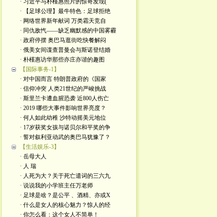
· 习近平与朴槿惠照片的惊奇发现(
· 【足球公理】最牛特色：足球拒绝
· 网络世界新年献词 万类霜天竞自
· 同仇敌忾——缺乏幽默感的中国雾霾
· 政府停摆 奥巴马逛街吃快餐解闷
· 俄美女间谍查普曼会与斯诺登结婚
· 朴槿惠访华那些亦庄亦谐的趣图
【国际事务-1】
· 对中国而言 特朗普政府的《国家
· 信仰冲突 人类21世纪的严峻挑战
· 斯里兰卡遭血腥恐袭 近800人伤亡
· 2019 哪些大事件影响世界亮度？
· 何人如此幼稚 沙特动摇美元地位
· 17岁获奖女孩与诺贝尔和平奖的争
· 誓对叙利亚动武的奥巴马犹豫了？
【生活娱乐-3】
· 岳母大人
· 人 瑞
· 人死为大？关于死亡遣词的三六九
· 说说我的小学班主任万老师
· 足球是啥？是公平 、酒精、亦或X
· 什么是女人的核心魅力？惊人的经
· 你怎么看：这个女人不简单！