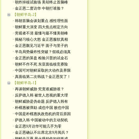
· 朝炸掉核试验场 美却终止首脑峰
· 金正恩二度访华 中朝打谁脸？
【朝鲜半岛-2】
· 韩朝首脑会谈划重点 感性理性面
· 朝鲜重大演变 四大焦点框定方向
· 旁观者不清 最懂与最不懂美朝峰
· 揭秘习核心大怒 金正恩服软真相
· 金正恩觐见习近平 面子与里子的
· 半岛局势爆炸性突破？假戏必须真
· 金正恩的算盘 检验川普的试金石
· 朝鲜不作不死 东亚面临核竞赛险
· 中国可对朝鲜采取的大动作及界限
· 真面临第二次韩战？金正恩笑了！
【朝鲜半岛-1】
· 再谈朝鲜威胁 究竟谁威胁谁？
· 反萨德入韩 被世人忽视的重大理
· 朝鲜威胁是伪命题 反萨德入韩有
· 朴槿惠被弹劾 成也中国 败也中国
· 中国是朴槿惠执政危机的背后原因
· 萨德入韩 中国被动中的主动契机
· 金正恩9月访华可能几乎为零
· 金正恩确认不出席北京9月阅兵？
· 朝鲜金正恩 最火爆炒作如何炼成