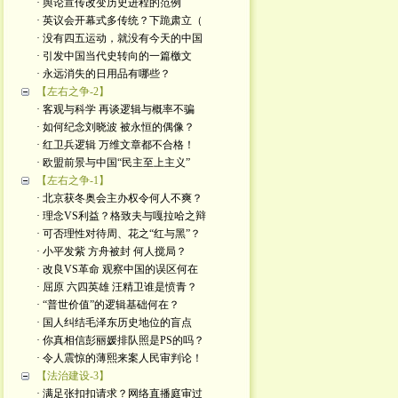
· 舆论宣传改变历史进程的范例
· 英议会开幕式多传统？下跪肃立（
· 没有四五运动，就没有今天的中国
· 引发中国当代史转向的一篇檄文
· 永远消失的日用品有哪些？
【左右之争-2】
· 客观与科学 再谈逻辑与概率不骗
· 如何纪念刘晓波 被永恒的偶像？
· 红卫兵逻辑 万维文章都不合格！
· 欧盟前景与中国“民主至上主义”
【左右之争-1】
· 北京获冬奥会主办权令何人不爽？
· 理念VS利益？格致夫与嘎拉哈之辩
· 可否理性对待周、花之“红与黑”？
· 小平发紫 方舟被封 何人搅局？
· 改良VS革命 观察中国的误区何在
· 屈原 六四英雄 汪精卫谁是愤青？
· “普世价值”的逻辑基础何在？
· 国人纠结毛泽东历史地位的盲点
· 你真相信彭丽媛排队照是PS的吗？
· 令人震惊的薄熙来案人民审判论！
【法治建设-3】
· 满足张扣扣请求？网络直播庭审过