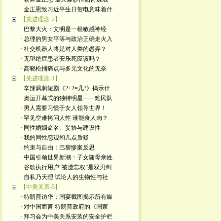
· 金正恩致习近平生日贺电意味着什
【先进理念-2】
· 巴黎大火：文明是一根敏感神经
· 总理的男女平等与政治正确走火入
· 社交机器人将是对人类的愚弄？
· 无望绝症患者安乐死应该吗？
· 高晓松捅痛点与多元文化的无奈
【先进理念-1】
· 辛辣讽刺短剧《2+2=几?》揭示什
· 奥运开幕式的独特明星——难民队
· 男人需要习惯于女人领导世界！
· 罕见空难拷问人性 谁能食人肉？
· 同性婚姻命名、妥协与建设性
· 我的同性恋观和几点质疑
· 约束与自由：巴黎惨案反思
· 中国引领世界新潮：子女随母亲姓
· 谷歌执行用户“被遗忘权”是双刃剑
· 自私乃天理 试论人的生物性与社
【中美关系-5】
· 特朗普访华：国宴截图揭示所有媒
· 对中国而言 特朗普政府的《国家
· 拜习会为中美关系安装的安全护栏