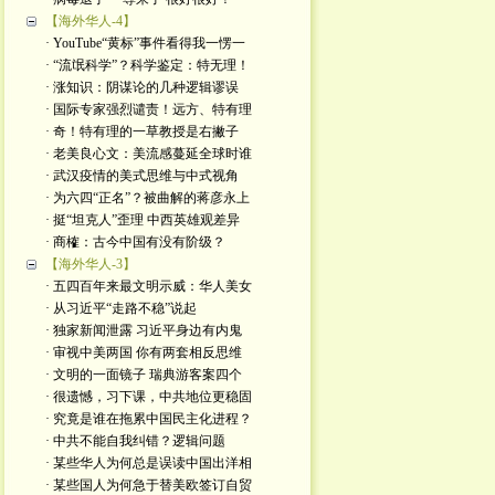
【海外华人-4】
· YouTube“黄标”事件看得我一愣一
· “流氓科学”？科学鉴定：特无理！
· 涨知识：阴谋论的几种逻辑谬误
· 国际专家强烈谴责！远方、特有理
· 奇！特有理的一草教授是右撇子
· 老美良心文：美流感蔓延全球时谁
· 武汉疫情的美式思维与中式视角
· 为六四“正名”？被曲解的蒋彦永上
· 挺“坦克人”歪理 中西英雄观差异
· 商榷：古今中国有没有阶级？
【海外华人-3】
· 五四百年来最文明示威：华人美女
· 从习近平“走路不稳”说起
· 独家新闻泄露 习近平身边有内鬼
· 审视中美两国 你有两套相反思维
· 文明的一面镜子 瑞典游客案四个
· 很遗憾，习下课，中共地位更稳固
· 究竟是谁在拖累中国民主化进程？
· 中共不能自我纠错？逻辑问题
· 某些华人为何总是误读中国出洋相
· 某些国人为何急于替美欧签订自贸