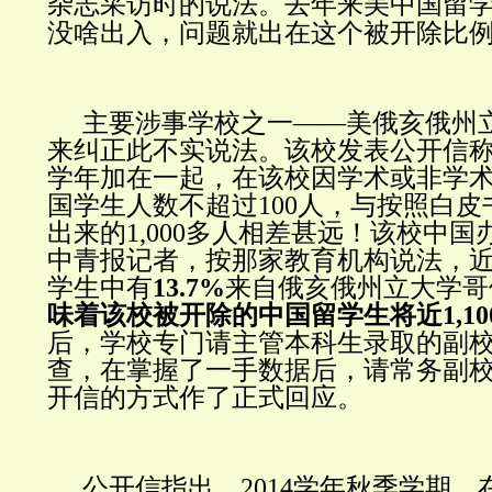
杂志采访时的说法。
去年来美中国留学
没啥出入，问题就出在这个被开除比
主要涉事学校之一——美俄亥俄州
来纠正此不实说法。该校发表公开信称，2
学年加在一起，在该校因学术或非学
国学生人数不超过100人，与按照白
出来的1,000多人相差甚远！该校中
中青报记者，按那家教育机构说法，
学生中有
13.7%
来自俄亥俄州立大学哥
味着该校被开除的中国留学生将近
1,1
后，学校专门请主管本科生录取的副
查，在掌握了一手数据后，请常务副
开信的方式作了正式回应。
公开信指出，2014学年秋季学期