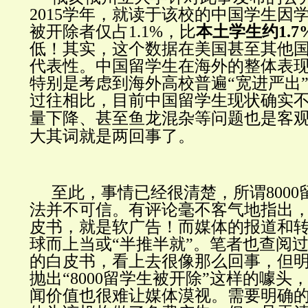
2015学年，就读于该校的中国学生因
被开除者仅占1.1%，比
本土学生约1.
低！其实，这个数据在美国甚至其他
代表性。中国留学生在海外的整体表
特别是考虑到海外高校普遍“宽进严出
过往相比，目前中国留学生现状确实
量下降、甚至鱼龙混杂等问题也是
客
大其词就是两回事了。
至此，事情已经很清楚，所谓800
法并不可信。有评论毫不客气地指出
皮书，就是软广告！而媒体的报道和
球而上当或“半推半就”。笔者也查阅
的白皮书，看上去很像那么回事，但
抛出“8000留学生被开除”这样的噱头
闻价值也很难让媒体漠视。需要明确