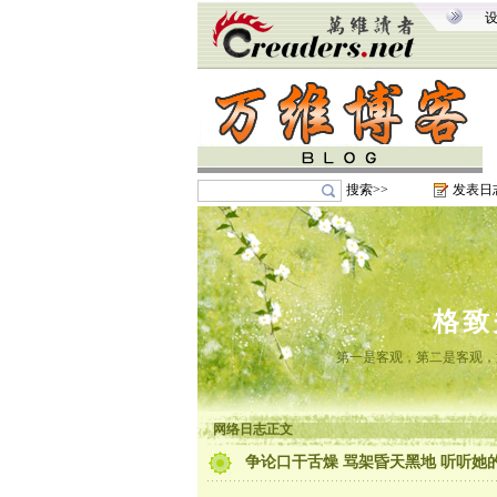
搜索>>
发表日
格致
第一是客观，第二是客观，
网络日志正文
争论口干舌燥 骂架昏天黑地 听听她