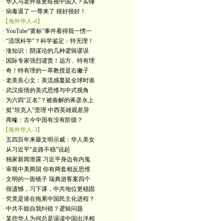
· 华人与老外谁更歧视中国人？实锤
· 病毒退了 一尊来了 很好很好！
【海外华人-4】
· YouTube“黄标”事件看得我一愣一
· “流氓科学”？科学鉴定：特无理！
· 涨知识：阴谋论的几种逻辑谬误
· 国际专家强烈谴责！远方、特有理
· 奇！特有理的一草教授是右撇子
· 老美良心文：美流感蔓延全球时谁
· 武汉疫情的美式思维与中式视角
· 为六四“正名”？被曲解的蒋彦永上
· 挺“坦克人”歪理 中西英雄观差异
· 商榷：古今中国有没有阶级？
【海外华人-3】
· 五四百年来最文明示威：华人美女
· 从习近平“走路不稳”说起
· 独家新闻泄露 习近平身边有内鬼
· 审视中美两国 你有两套相反思维
· 文明的一面镜子 瑞典游客案四个
· 很遗憾，习下课，中共地位更稳固
· 究竟是谁在拖累中国民主化进程？
· 中共不能自我纠错？逻辑问题
· 某些华人为何总是误读中国出洋相