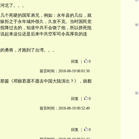
给河北了。。。
有几个死硬的国军弟兄，例如：永年县的几位，就
六纵拒之于永年城外很久，久攻不克。当时国民党
记投降过去的，知道中共不会饶了他，所以拼死抵
月。说起来这位还是后来中共空军司令高厚良的连
军的勇将，才跑到了台湾。。。
回复
|
0
留言时间：2018-08-19 08:01:50
录那篇《邓丽君愿不愿去中国大陆演出？》，就都
回复
|
0
留言时间：2018-08-19 00:52:49
回复
|
0