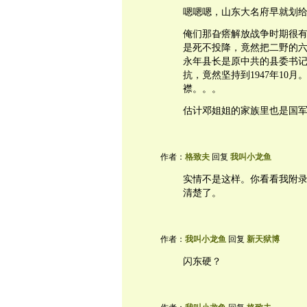
嗯嗯嗯，山东大名府早就划
俺们那旮瘩解放战争时期很
是死不投降，竟然把二野的
永年县长是原中共的县委书
抗，竟然坚持到1947年10
襟。。。
估计邓姐姐的家族里也是国
作者：
格致夫
回复
我叫小龙鱼
实情不是这样。你看看我附
清楚了。
作者：
我叫小龙鱼
回复
新天狱博
闪东硬？