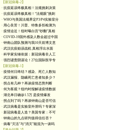
【新冠病毒-2】
· 抗疫延误终极真相！法规挑刺决策
· 抗疫延误终极真相！“法规眼”挑刺
· WHO与美国法规界定P3/P4实验室分
· 用心良苦！川普、特鲁多拒检测为
· 疫情迫近！纽时曝白宫“吵翻”真相
· COVID-19国外感染人数会超过中国
· 钟南山团队预测与我10天前博文意
· 武汉抗疫贻误战机 真相浮出水面
· 科学家实锤依据：新冠病毒非人工
· 强烈谴责阴谋论！27位国际医学专
【新冠病毒-1】
· 疫情何日终结？感染、死亡人数知
· 武汉漏报、隐瞒死亡患者知多少？
· 拐点有几种？再谈疫情态势判断
· 何为客观？纽约时报解读疫情数据
· 湖北单日确诊1.5万 是疫情爆发
· 拐点到了吗？再谈钟南山是否可信
· 武汉病毒是实验室外泄吗？专家深
· 新冠病毒是人造？美国专家：不可
· 钟南山的九点研判值得信任否？
· 病毒“灭活”与“消灭”能混为一谈吗
【港台问题-2】