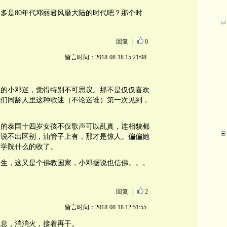
多是80年代邓丽君风靡大陆的时代吧？那个时
。
回复
|
0
留言时间：2018-08-18 15:21:08
正的小邓迷，觉得特别不可思议。那不是仅仅喜欢
我们同龄人里这种歌迷（不论迷谁）第一次见到，
里的泰国十四岁女孩不仅歌声可以乱真，连相貌都
哥说不出区别，油管子上有，那才是惊人。偏偏她
乐学院什么的收了。
出生，这又是个佛教国家，小邓据说也信佛。。。
回复
|
2
留言时间：2018-08-18 12:51:55
休息，消消火，接着再干。