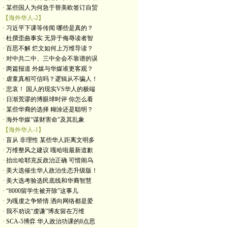
· 某些国人为何急于替美欧签订自贸
【海外华人-2】
· 习近平下课等传闻 哪些是真的？
· 杜撰歪曲事实 无异于侮辱读者智
· 百思不解 烂文如何上万维导读？
· 对中共二中、三中全会不靠谱的误
· 两篇报道 外媒与华媒谁更客观？
· 虐童真相可信吗？逻辑从不骗人！
· 悲哀！ 国人的现实VS华人的极端
· 日渐荒谬的博眼球时评 你怎么看
· 某些华裔的选择 糊涂还是聪明？
· 海外华媒“谋财害命”及其乱象
【海外华人-1】
· 盲从 非理性 某些华人距离文明多
· 万维整风之建议 嘎哈啦最新道歉
· 抬出哈耶克反政治正确 可惜闹乌
· 美大选催生华人政治生态升级版！
· 美大选考验选民底线和华裔智慧
· “8000留学生被开除”这事儿
· 为嘎虔之争矫情 洒向网络都是爱
· 我不劝说“虔谦”博友留在万维
· SCA-5博弈 华人政治功课的8点思