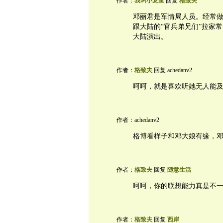
作者：
我叫小龙鱼
回复
格致夫
邓丽君是军情局人员。经常
跟大陆的“官兵弟兄们”拉家
大陆演出。
作者：
格致夫
回复 achedanv2
呵呵，就是喜欢听她无人能
作者：achedanv2
格博看样子和邓大娘有缘，
作者：
格致夫
回复
随意生活
呵呵，你的联想能力真是不
作者：
格致夫
回复
西岸