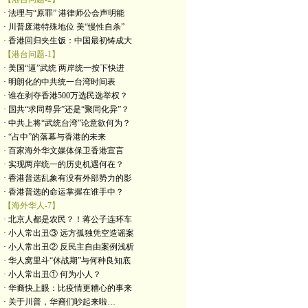
· 法理与“原罪” 港律师公会声明能
· 川普废港特殊地位 美“慢性自杀”
· 香港回归夹生饭：中国最初铸成大
【港台问题-1】
· 美国“逼”武统 两岸统一按下快进
· 明朗化的中共统一台湾时间表
· 谁在剥夺香港500万选民选举权？
· 国共“求同尊异”还是“聚同化异”？
· 中共上将“武统台湾”论意欲何为？
· “占中”的落幕与香港的未来
· 百家海外华文媒体保卫香港宣言
· 实现两岸统一的历史机遇何在？
· 香港普选乱象有没有外部势力的影
· 香港普选的命运掌握在谁手中？
【海外华人-7】
· 北京人都是农民？！蒋公子连环车
· 小人常出丑③ 远方孤独凭空造谣案
· 小人常出丑② 反民主自由案例浅析
· 华人窝里斗“休战期”与何种良知底
· 小人常出丑① 何为小人？
· 华裔快上眼：比疫情更糟心的事来
· 关于川普，华裔们吵起来啦…