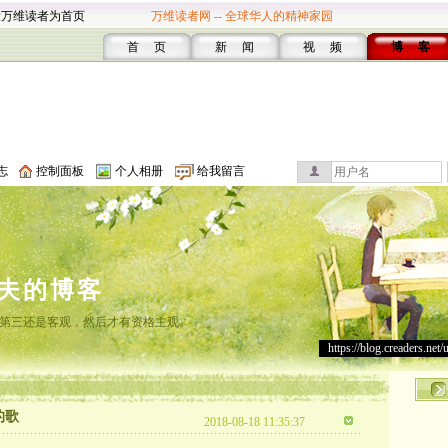
设万维读者为首页
万维读者网 -- 全球华人的精神家园
首 页
新 闻
视 频
博 客
志
控制面板
个人相册
给我留言
夫的博客
第三还是客观，然后才有资格主观。
https://blog.creaders.net/
的歌
2018-08-18 11:35:37