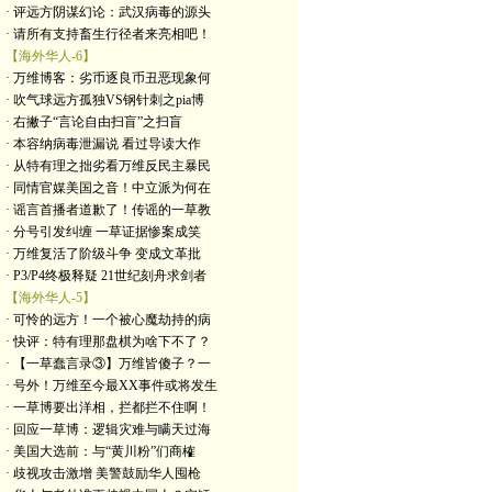
· 评远方阴谋幻论：武汉病毒的源头
· 请所有支持畜生行径者来亮相吧！
【海外华人-6】
· 万维博客：劣币逐良币丑恶现象何
· 吹气球远方孤独VS钢针刺之pia博
· 右撇子“言论自由扫盲”之扫盲
· 本容纳病毒泄漏说 看过导读大作
· 从特有理之拙劣看万维反民主暴民
· 同情官媒美国之音！中立派为何在
· 谣言首播者道歉了！传谣的一草教
· 分号引发纠缠 一草证据惨案成笑
· 万维复活了阶级斗争 变成文革批
· P3/P4终极释疑 21世纪刻舟求剑者
【海外华人-5】
· 可怜的远方！一个被心魔劫持的病
· 快评：特有理那盘棋为啥下不了？
· 【一草蠢言录③】万维皆傻子？一
· 号外！万维至今最XX事件或将发生
· 一草博要出洋相，拦都拦不住啊！
· 回应一草博：逻辑灾难与瞒天过海
· 美国大选前：与“黄川粉”们商榷
· 歧视攻击激增 美警鼓励华人囤枪