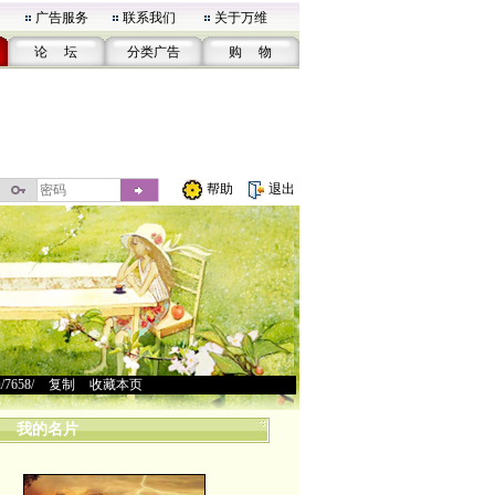
广告服务
联系我们
关于万维
论 坛
分类广告
购 物
帮助
退出
u/7658/
>
复制
>
收藏本页
我的名片