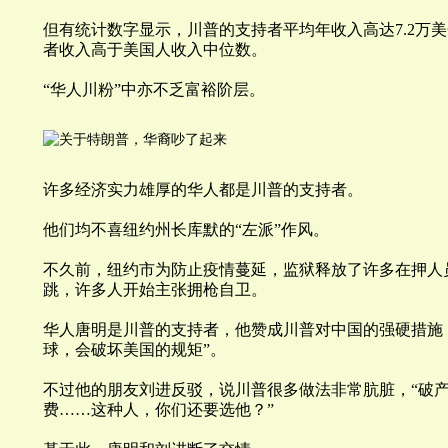
但有统计数字显示，
川
普的支持者平均年收入高达7.2万
者收入高于美国人收入中位数。
“华人川粉”中亦不乏富裕阶层。
许多经济实力雄厚的华人都是
川
普的支持者。
他们均不喜纽约州长库默的“左派”作风。
不久前，纽约市为防止疫情蔓延，监狱释放了许多在押人
跳，许多人开始主张拥枪自卫。
华人唐明是
川
普的支持者，他赞成
川
普对中国的强硬措施
球，会破坏美国的规矩
”。
不过他的朋友刘进反驳，说
川
普很多做法非常肮脏，“
破
费……这种人，你们还要选他？
”