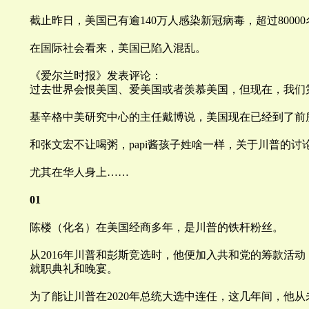
截止昨日，美国已有逾140万人感染新冠病毒，超过8000
在国际社会看来，美国已陷入混乱。
《爱尔兰时报》发表评论：
过去世界会恨美国、爱美国或者羡慕美国，但现在，我们
基辛格中美研究中心的主任戴博说，
美国现在已经到了前
和张文宏不让喝粥，papi酱孩子姓啥一样，关于
川
普的讨
尤其在华人身上……
01
陈楼（化名）在美国经商多年，是
川
普的铁杆粉丝。
从2016年
川
普和彭斯竞选时，他便加入共和党的筹款活动
就职典礼和晚宴。
为了能让
川
普在2020年总统大选中连任，这几年间，他