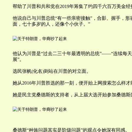
帮助了
川
普和共和党在2019年筹集了约四千六百万美金经
他说自己与
川
普总统“
有一些亲密接触
”，合影、握手，形
面，七十多岁的人，还像个小伙子。
”
他认为
川
普是“
过去二三十年最透明的总统”——“连续每
展”。
选民张帆(化名)则站在
川
普的对立面。
她从2016年
川
普胜选的那一刻，便开始上网搜索怎么样才
她是民主党桑德斯的支持者，从上届大选开始参加桑德斯
桑德斯“
种族问题其实是阶级问题
”的观点令她深有同感。