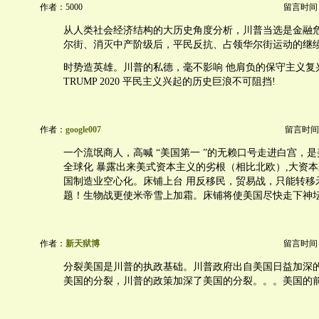
作者：5000
留言时间：20
从人类社会经济结构的大历史角度分析，川普当选是金融
尔街、消灭中产阶级后，平民反抗、占领华尔街运动的继
时势造英雄。川普的私德，毫不影响 他肩负的保守主义复
TRUMP 2020 平民主义兴起的历史巨浪不可阻挡!
作者：
google007
留言时间：20
一个流氓商人，高喊 “美国第一 ”的无赖口号走进白宫，
全球化 暴露出来美式资本主义的劣根（相比北欧）,大资
国制造业空心化。床铺上台 用反移民，贸易战，只能转移
题！生物战更使米帝雪上加霜。床铺将使美国尽快走下神
作者：
新天狱博
留言时间：20
分裂美国是川普的执政基础。川普政府出自美国日益加深
美国的分裂，川普的政策加深了美国的分裂。。。美国的