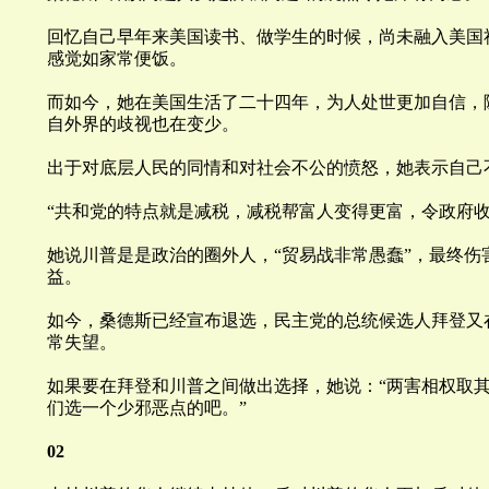
回忆自己早年来美国读书、做学生的时候，尚未融入美国
感觉如家常便饭。
而如今，她在美国生活了二十四年，为人处世更加自信，
自外界的歧视也在变少。
出于对底层人民的同情和对社会不公的愤怒，她表示自己
“
共和党的特点就是减税，减税帮富人变得更富，令政府
她说
川
普是是政治的圈外人，“
贸易战非常愚蠢
”，最终伤
益。
如今，桑德斯已经宣布退选，民主党的总统候选人拜登又
常失望。
如果要在拜登和
川
普之间做出选择，她说：“
两害相权取
们选一个少邪恶点的吧。
”
02