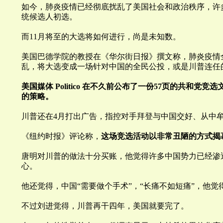
如今，肺炎疫情已经彻底扰乱了美国社会和政治秩序，许
统候选人初选。
而11月将至的大选将如何进行，尚是未知数。
美国巴德学院的教授在《华尔街日报》撰文称，肺炎疫情
乱，将大选变成一场针对中国的全民公投，或是
川
普连任
美国媒体 Politico 在不久前公布了一份57页的共和党
的策略。
川
普还在4月打出广告，指控对手拜登与中国交好、从中
《纽约时报》评论称，
这场竞选活动以非常丑陋的方式揭
唐明对
川
普的做法十分买账，他觉得许多中国势力已经渗
心。
他还觉得，中国“
需要做个手术”，“长痛不如短痛
”，他觉
不过刘进觉得，
川
普再干四年，美国就要完了。