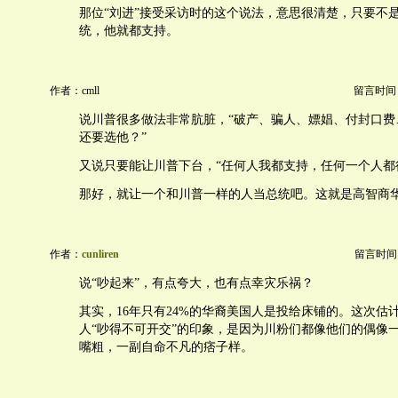
那位“刘进”接受采访时的这个说法，意思很清楚，只要不
统，他就都支持。
作者：cmll
留言时间：20
说川普很多做法非常肮脏，“破产、骗人、嫖娼、付封口费
还要选他？”
又说只要能让川普下台，“任何人我都支持，任何一个人都
那好，就让一个和川普一样的人当总统吧。这就是高智商
作者：
cunliren
留言时间：20
说“吵起来”，有点夸大，也有点幸灾乐祸？
其实，16年只有24%的华裔美国人是投给床铺的。这次估
人“吵得不可开交”的印象，是因为川粉们都像他们的偶像
嘴粗，一副自命不凡的痞子样。