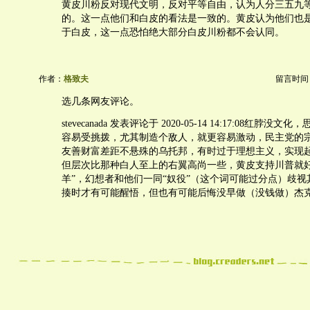
黄皮川粉反对现代文明，反对平等自由，认为人分三五九
的。这一点他们和白皮的看法是一致的。黄皮认为他们也
于白皮，这一点恐怕绝大部分白皮川粉都不会认同。
作者：
格致夫
留言时间：20
选几条网友评论。
stevecanada 发表评论于 2020-05-14 14:17:08红脖
容易受挑拨，尤其制造个敌人，就更容易激动，民主党的
友善财富差距不悬殊的乌托邦，有时过于理想主义，实现
但层次比那种白人至上的右翼高尚一些，黄皮支持川普就好
羊”，幻想者和他们一同“奴役”（这个词可能过分点）歧
揍时才有可能醒悟，但也有可能后悔没早做（没钱做）杰