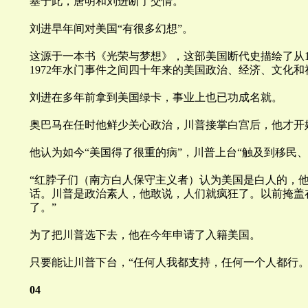
基于此，唐明和刘进断了交情。
刘进早年间对美国“
有很多幻想
”。
这源于一本书《光荣与梦想》，这部美国断代史描绘了从1
1972年水门事件之间四十年来的美国政治、经济、文化和
刘进在多年前拿到美国绿卡，事业上也已功成名就。
奥巴马在任时他鲜少关心政治，
川
普接掌白宫后，他才开
他认为如今“
美国得了很重的病
”，
川
普上台“
触及到移民、
“红脖子们（南方白人保守主义者）认为美国是白人的，
话。
川
普是政治素人，他敢说，人们就疯狂了。以前掩盖
了。”
为了把
川
普选下去，他在今年申请了入籍美国。
只要能让
川
普下台，“
任何人我都支持，任何一个人都行
04