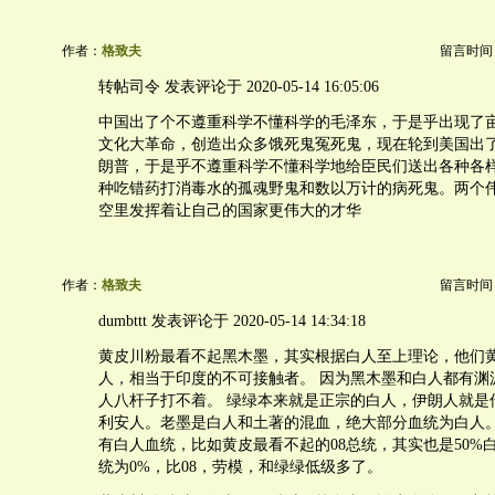
作者：
格致夫
留言时间：20
转帖司令 发表评论于 2020-05-14 16:05:06
中国出了个不遵重科学不懂科学的毛泽东，于是乎出现了亩
文化大革命，创造出众多饿死鬼冤死鬼，现在轮到美国出
朗普，于是乎不遵重科学不懂科学地给臣民们送出各种各
种吃错药打消毒水的孤魂野鬼和数以万计的病死鬼。两个
空里发挥着让自己的国家更伟大的才华
作者：
格致夫
留言时间：20
dumbttt 发表评论于 2020-05-14 14:34:18
黄皮川粉最看不起黑木墨，其实根据白人至上理论，他们
人，相当于印度的不可接触者。 因为黑木墨和白人都有渊
人八杆子打不着。 绿绿本来就是正宗的白人，伊朗人就是
利安人。老墨是白人和土著的混血，绝大部分血统为白人
有白人血统，比如黄皮最看不起的08总统，其实也是50%
统为0%，比08，劳模，和绿绿低级多了。