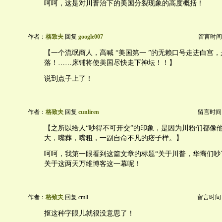
呵呵，这是对川普治下的美国分裂现象的高度概括！
作者：
格致夫
回复
google007
留言时间：20
【一个流氓商人，高喊 “美国第一 ”的无赖口号走进白宫
落！……床铺将使美国尽快走下神坛！！】
说到点子上了！
作者：
格致夫
回复
cunliren
留言时间：20
【之所以给人“吵得不可开交”的印象，是因为川粉们都像
大，嘴葬，嘴粗，一副自命不凡的痞子样。】
呵呵，我第一眼看到这篇文章的标题“关于川普，华裔们吵
关于这两天万维博客这一幕呢！
作者：
格致夫
回复 cmll
留言时间：20
抠这种字眼儿就很没意思了！