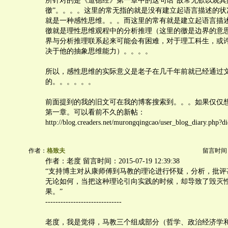
所针对的是《道德经》第一章中的这句话“故常无欲以观其
徼”。。。。这里的常无指的就是没有建立起语言描述的状
就是一种感性思维。。。而这里的常有就是建立起语言描
徼就是理性思维观程中的分析推理（这里的徼是边界的意
界与分析推理联系起来可能会有困难，对于理工科生，或
决于他的抽象思维能力）。。。。
所以，感性思维的实际意义是老子在几千年前就已经通过
的。。。。。。
前面提到的我的旧文可在我的博客搜索到。。。如果仅仅
第一章。可以看前不久的新帖：
http://blog.creaders.net/murongqingcao/user_blog_diary.php?
作者：
格致夫
留言时间：20
作者：老度 留言时间：2015-07-19 12:39:38
“支持博主对从康师傅到马教的理论进行怀疑，分析，批评
无论如何，当把这种理论引向实践的时候，却导致了毁灭
果。”
------------------------------
老度，我是觉得，马教三个组成部分（哲学、政治经济学