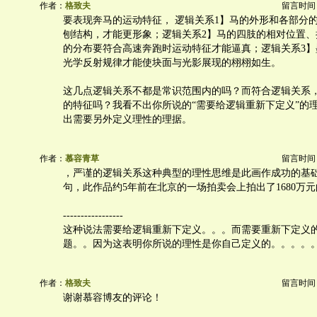
作者：
格致夫
留言时间：20
要表现奔马的运动特征， 逻辑关系1】马的外形和各部分
刨结构，才能更形象；逻辑关系2】马的四肢的相对位置、
的分布要符合高速奔跑时运动特征才能逼真；逻辑关系3】
光学反射规律才能使块面与光影展现的栩栩如生。
这几点逻辑关系不都是常识范围内的吗？而符合逻辑关系
的特征吗？我看不出你所说的“需要给逻辑重新下定义”的
出需要另外定义理性的理据。
作者：
慕容青草
留言时间：20
，严谨的逻辑关系这种典型的理性思维是此画作成功的基
句，此作品约5年前在北京的一场拍卖会上拍出了1680万
-----------------
这种说法需要给逻辑重新下定义。。。而需要重新下定义
题。。因为这表明你所说的理性是你自己定义的。。。。
作者：
格致夫
留言时间：20
谢谢慕容博友的评论！