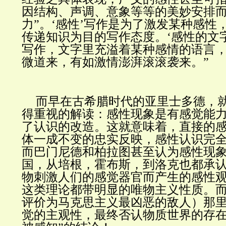
因结构、声调、意象等等的美妙安排
力”。‘感性’写作是为了激发某种感性，
传递知识为目的写作态度。‘感性的文
写作，文字里充溢着某种感情的语言
微道来，有如激情澎湃滚滚袭来。”
而早在古希腊时代的亚里士多德，
得重视的解读：感性现象是有感觉能
了认识的改造。这就意味着，直接的
体一成不变的忠实反映，感性认识完
而巴门尼德和柏拉图甚至认为感性现
国，从培根，霍布斯，到洛克也都承
物刺激人们的感觉器官而产生的感性
这类理论都带明显的唯物主义性质。
评价为马克思主义最凶恶的敌人）那
觉的主观性，最终否认物质世界的存在