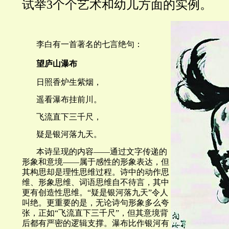
试举3个个艺术和幼儿方面的实例。
李白有一首著名的七言绝句：
望庐山瀑布
日照香炉生紫烟，
遥看瀑布挂前川。
飞流直下三千尺，
疑是银河落九天。
本诗呈现的内容——通过文字传递的
形象和意境——属于感性的形象表达，但
其构思却是理性思维过程。诗中的动作思
维、形象思维、词语思维自不待言，其中
更有创造性思维。“疑是银河落九天”令人
叫绝。更重要的是，无论诗句形象多么夸
张，正如“飞流直下三千尺”，但其意境背
后都有严密的逻辑支撑。瀑布比作银河有