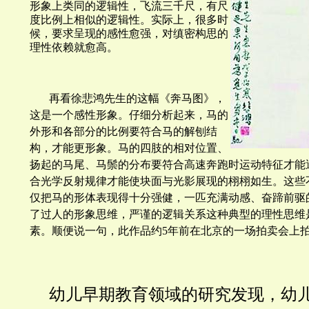
形象上类同的逻辑性，飞流三千尺，有尺
度比例上相似的逻辑性。实际上，很多时
候，要求呈现的感性愈强，对缜密构思的
理性依赖就愈高。
再看徐悲鸿先生的这幅《奔马图》，
这是一个感性形象。仔细分析起来，马的
外形和各部分的比例要符合马的解刨结
构，才能更形象。马的四肢的相对位置、
扬起的马尾、马鬃的分布要符合高速奔跑时运动特征才能
合光学反射规律才能使块面与光影展现的栩栩如生。这些
仅把马的形体表现得十分强健，一匹充满动感、奋蹄前驱
了过人的形象思维，严谨的逻辑关系这种典型的理性思维
素。顺便说一句，此作品约5年前在北京的一场拍卖会上拍出
幼儿早期教育领域的研究发现，幼