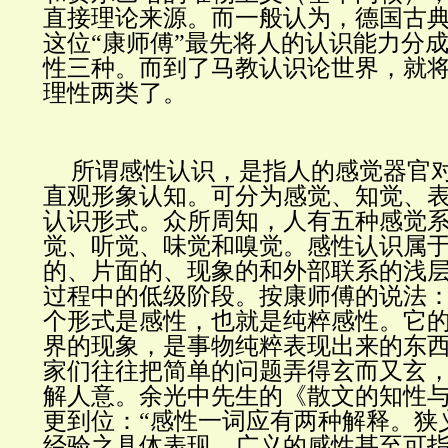
直接理论来源。而一般认为，德国古
这位“康师傅”最先将人的认识能力分
性三种。而到了马教认识论世界，就
理性两类了。
所谓感性认识，是指人的感觉器官
直观形象认知。可分为感觉、知觉、
认识形式。众所周知，人有五种感觉
觉、听觉、味觉和嗅觉。感性认识属
的、片面的、现象的和外部联系的浅
过程中的低级阶段。按康师傅的说法：
个形式是感性，也就是纯粹感性。它
界的现象，是事物纯粹表现出来的东
家们往往把简单的问题弄得玄而又玄
解人意。余光中先生的《散文的知性
更到位：“感性一词应有两种解释。狭
经验之具体表现，广义的感性甚至可