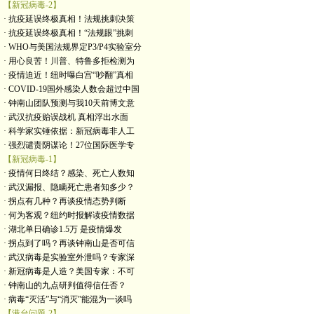
【新冠病毒-2】
· 抗疫延误终极真相！法规挑刺决策
· 抗疫延误终极真相！“法规眼”挑刺
· WHO与美国法规界定P3/P4实验室分
· 用心良苦！川普、特鲁多拒检测为
· 疫情迫近！纽时曝白宫“吵翻”真相
· COVID-19国外感染人数会超过中国
· 钟南山团队预测与我10天前博文意
· 武汉抗疫贻误战机 真相浮出水面
· 科学家实锤依据：新冠病毒非人工
· 强烈谴责阴谋论！27位国际医学专
【新冠病毒-1】
· 疫情何日终结？感染、死亡人数知
· 武汉漏报、隐瞒死亡患者知多少？
· 拐点有几种？再谈疫情态势判断
· 何为客观？纽约时报解读疫情数据
· 湖北单日确诊1.5万 是疫情爆发
· 拐点到了吗？再谈钟南山是否可信
· 武汉病毒是实验室外泄吗？专家深
· 新冠病毒是人造？美国专家：不可
· 钟南山的九点研判值得信任否？
· 病毒“灭活”与“消灭”能混为一谈吗
【港台问题-2】