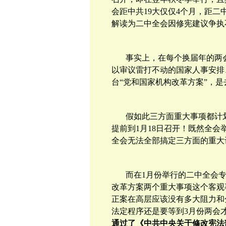
会距中共
19
大仅仅
4
个月，距二
解读为二中全会因修宪建议争执
事实上，在每个换届年的两
以审议
雷打不动的
国家人事安排
台“党和国家机构改革方案”，是
假如此三方面重大事项都计
提前到
1
月
18
日召开！既然全会
全会无法全部搞定三方面的重大
而在
1
月份举行的二中全会
改革方案两个重大事项这个客观
正案在高层应该没有多大阻力和
法定程序还是要等到
3
月份两会
通过了《中共中央关于修改宪法