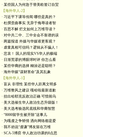
· 某些国人为何急于替美欧签订自贸
【海外华人-2】
· 习近平下课等传闻 哪些是真的？
· 杜撰歪曲事实 无异于侮辱读者智
· 百思不解 烂文如何上万维导读？
· 对中共二中、三中全会不靠谱的误
· 两篇报道 外媒与华媒谁更客观？
· 虐童真相可信吗？逻辑从不骗人！
· 悲哀！ 国人的现实VS华人的极端
· 日渐荒谬的博眼球时评 你怎么看
· 某些华裔的选择 糊涂还是聪明？
· 海外华媒“谋财害命”及其乱象
【海外华人-1】
· 盲从 非理性 某些华人距离文明多
· 万维整风之建议 嘎哈啦最新道歉
· 抬出哈耶克反政治正确 可惜闹乌
· 美大选催生华人政治生态升级版！
· 美大选考验选民底线和华裔智慧
· “8000留学生被开除”这事儿
· 为嘎虔之争矫情 洒向网络都是爱
· 我不劝说“虔谦”博友留在万维
· SCA-5博弈 华人政治功课的8点思