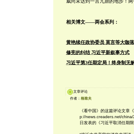
威尚未达到一言九鼎的地步！两
相关博文——
两会
系列：
黄艳续任政协委员 莫言等大咖
修宪的纠结 习近平新叙事方式
习近平第3任期定局！终身制无
文章评论
作者：
格致夫
《看中国》的这篇评论文章《
p://news.creaders.net/ch
日发表的《习近平取消任期限