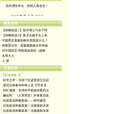
崇尚理性评论，拒绝人身攻击！
@@@ 版 权 公 告 @@@
最新发布
本博客所发布文章，
· 【闲聊胡适-1】留洋博士与乡下悍
除特别注明者外，均为原创。
· 【闲聊胡适-0】新文化旗手头上有
· 中国男足衰败的根本原因是什么？
转载或制作视频，
· 特朗普访华：国宴截图揭示所有媒
· 对中国而言 特朗普政府的《国家
须注明如下版权信息：
· 岳母大人
· 人 瑞
作者（格致夫）和出处（万维链接）
分类目录
【新冠病毒-3】
· 科学之声：为何77位诺奖得主抗议
· 原武汉病毒所科研人员 万字长文
· BBC溯源：全球科学家如何看武汉
· 赫拉利：《人类简史》作者看后疫
· 抗疫延误终极真相——终结篇⑤
· 抗疫延误终极真相！法规挑刺决策
· 抗疫延误终极真相！法规挑刺决策