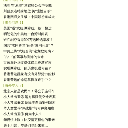
· 法理与“原罪” 港律师公会声明能
· 川普废港特殊地位 美“慢性自杀”
· 香港回归夹生饭：中国最初铸成大
【港台问题-1】
· 美国“逼”武统 两岸统一按下快进
· 明朗化的中共统一台湾时间表
· 谁在剥夺香港500万选民选举权？
· 国共“求同尊异”还是“聚同化异”？
· 中共上将“武统台湾”论意欲何为？
· “占中”的落幕与香港的未来
· 百家海外华文媒体保卫香港宣言
· 实现两岸统一的历史机遇何在？
· 香港普选乱象有没有外部势力的影
· 香港普选的命运掌握在谁手中？
【海外华人-7】
· 北京人都是农民？！蒋公子连环车
· 小人常出丑③ 远方孤独凭空造谣案
· 小人常出丑② 反民主自由案例浅析
· 华人窝里斗“休战期”与何种良知底
· 小人常出丑① 何为小人？
· 华裔快上眼：比疫情更糟心的事来
· 关于川普，华裔们吵起来啦…