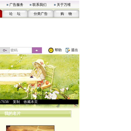
广告服务
联系我们
关于万维
论 坛
分类广告
购 物
帮助
退出
u/7658/
>
复制
>
收藏本页
我的名片