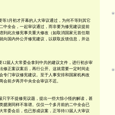
要等
3
月初才开幕的人大审议通过，为何不等到其它
二中全会，一起审议通过，而非要为修宪建议提前
虑到此次修宪事关重大修改（如取消国家元首任期
就向国内外公开修宪建议，以获取反馈信息，并达
要
12
届人大常委会拿到中共的建议文件，进行初步审
法修正案议案后，再行公开。这就需要一定时间走
会专门审议修宪建议。至于人事安排和国家机构改
两会前夕再开中央全会审议不迟。
报只字不提修宪议题，提出一些大惊小怪的解读，甚
类臆测同样不靠谱。仅仅一个多月前的二中全会已
大常委会后，也已形成议案，正等待
13
届人大审议