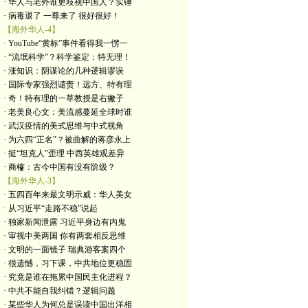
· 华人与老外谁更歧视中国人？实锤
· 病毒退了 一尊来了 很好很好！
【海外华人-4】
· YouTube“黄标”事件看得我一愣一
· “流氓科学”？科学鉴定：特无理！
· 涨知识：阴谋论的几种逻辑谬误
· 国际专家强烈谴责！远方、特有理
· 奇！特有理的一草教授是右撇子
· 老美良心文：美流感蔓延全球时谁
· 武汉疫情的美式思维与中式视角
· 为六四“正名”？被曲解的蒋彦永上
· 挺“坦克人”歪理 中西英雄观差异
· 商榷：古今中国有没有阶级？
【海外华人-3】
· 五四百年来最文明示威：华人美女
· 从习近平“走路不稳”说起
· 独家新闻泄露 习近平身边有内鬼
· 审视中美两国 你有两套相反思维
· 文明的一面镜子 瑞典游客案四个
· 很遗憾，习下课，中共地位更稳固
· 究竟是谁在拖累中国民主化进程？
· 中共不能自我纠错？逻辑问题
· 某些华人为何总是误读中国出洋相