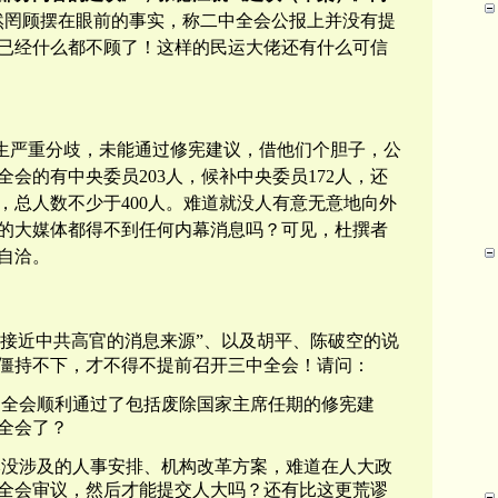
然罔顾摆在眼前的事实，称二中全会公报上并没有提
已经什么都不顾了！这样的民运大佬还有什么可信
生严重分歧，未能通过修宪建议，借他们个胆子，公
全会的有中央委员
203
人，候补中央委员
172
人，还
，总人数不少于
400
人。难道就没人有意无意地向外
的大媒体都得不到任何内幕消息吗？可见，杜撰者
自洽。
“接近中共高官的消息来源”、以及胡平、陈破空的说
僵持不下，才不得不提前召开三中全会！
请问：
中全会顺利通过了包括废除国家主席任期的修宪建
全会了？
本没涉及的人事安排、机构改革方案，难道在人大政
全会审议，然后才能提交人大吗？
还有比这更荒谬