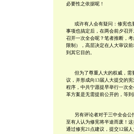
必要性之依据呢！
或许有人会有疑问：修宪也
事项也搞定后，在两会前夕召开
召开一次全会呢？笔者推断，考
限制），高层决定在人大审议前
到其它目的。
但为了尊重人大的权威，需
议，并形成向
13
届人大提交的宪
程序，中共宁愿提早举行一次全
革方案是无需提前公开的，等到
另有评论者对于三中全会公
至有人认为修宪将半途而废！这
通过修宪
21
点建议，提交
12
届人