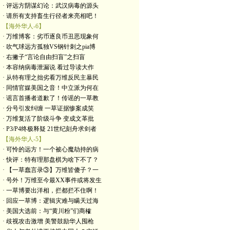
· 评远方阴谋幻论：武汉病毒的源头
· 请所有支持畜生行径者来亮相吧！
【海外华人-6】
· 万维博客：劣币逐良币丑恶现象何
· 吹气球远方孤独VS钢针刺之pia博
· 右撇子“言论自由扫盲”之扫盲
· 本容纳病毒泄漏说 看过导读大作
· 从特有理之拙劣看万维反民主暴民
· 同情官媒美国之音！中立派为何在
· 谣言首播者道歉了！传谣的一草教
· 分号引发纠缠 一草证据惨案成笑
· 万维复活了阶级斗争 变成文革批
· P3/P4终极释疑 21世纪刻舟求剑者
【海外华人-5】
· 可怜的远方！一个被心魔劫持的病
· 快评：特有理那盘棋为啥下不了？
· 【一草蠢言录③】万维皆傻子？一
· 号外！万维至今最XX事件或将发生
· 一草博要出洋相，拦都拦不住啊！
· 回应一草博：逻辑灾难与瞒天过海
· 美国大选前：与“黄川粉”们商榷
· 歧视攻击激增 美警鼓励华人囤枪