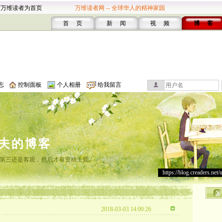
设万维读者为首页
万维读者网 -- 全球华人的精神家园
首 页
新 闻
视 频
博 客
志
控制面板
个人相册
给我留言
夫的博客
第三还是客观，然后才有资格主观。
https://blog.creaders.net/
2018-03-03 14:00:26