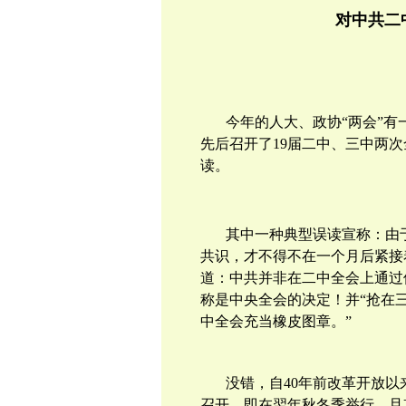
对中共二
今年的人大、政协“两会”有
先后召开了
19
届二中、三中两次
读。
其中一种典型误读宣称：由
共识，才不得不在一个月后紧接
道：中共并非在二中全会上通过
称是中央全会的决定！并“抢在
中全会充当橡皮图章。”
没错，自
40
年前改革开放以
召开，即在翌年秋冬季举行，且