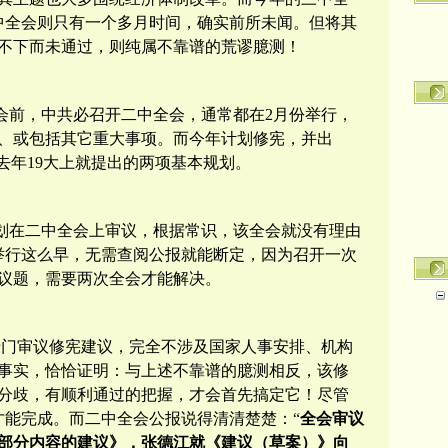
中全会则只有一个多月时间，确实前所未闻。但将其
不下而未通过，则纯属不靠谱的荒谬臆测！
会前，中共必召开二中全会，通常都在
2
月份举行，
、或包括其它重大事项。而今年计划修宪，并出
去年19大上就提出的两项基本规划。
划在二中全会上审议，根据常识，该全会就没有理由
举行这么早，无需查阅公报就能断定，因为召开一次
议题，需要两次全会才能解决。
专门审议修宪建议，完全不涉及国家人事安排、机构
事实，恰恰证明：与上述不靠谱的臆测相反，该修
分歧，有顺利通过的把握，才会首先搞定它！尽管
才能完成。而二中全会公报说得清清楚楚：“
全会审议
部分内容的建议》，张德江就《建议（草案）》向