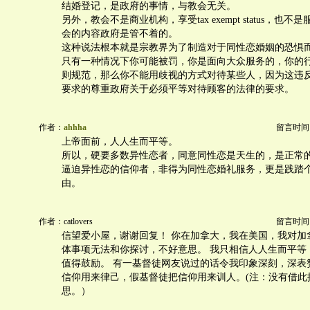
结婚登记，是政府的事情，与教会无关。
另外，教会不是商业机构，享受tax exempt status，也
会的内容政府是管不着的。
这种说法根本就是宗教界为了制造对于同性恋婚姻的恐惧
只有一种情况下你可能被罚，你是面向大众服务的，你的
则规范，那么你不能用歧视的方式对待某些人，因为这违
要求的尊重政府关于必须平等对待顾客的法律的要求。
作者：
ahhha
留言时间：20
上帝面前，人人生而平等。
所以，硬要多数异性恋者，同意同性恋是天生的，是正常
逼迫异性恋的信仰者，非得为同性恋婚礼服务，更是践踏
由。
作者：catlovers
留言时间：20
信望爱小屋，谢谢回复！ 你在加拿大，我在美国，我对加
体事项无法和你探讨，不好意思。 我只相信人人生而平等
值得鼓励。 有一基督徒网友说过的话令我印象深刻，深表
信仰用来律己，假基督徒把信仰用来训人。(注：没有借此
思。）