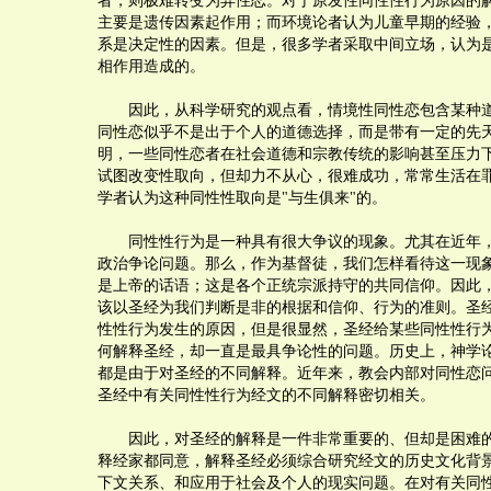
者，则极难转变为异性恋。对于原发性同性性行为原因的
主要是遗传因素起作用；而环境论者认为儿童早期的经验
系是决定性的因素。但是，很多学者采取中间立场，认为
相作用造成的。
因此，从科学研究的观点看，情境性同性恋包含某种道
同性恋似乎不是出于个人的道德选择，而是带有一定的先
明，一些同性恋者在社会道德和宗教传统的影响甚至压力
试图改变性取向，但却力不从心，很难成功，常常生活在
学者认为这种同性性取向是"与生俱来"的。
同性性行为是一种具有很大争议的现象。尤其在近年，
政治争论问题。那么，作为基督徒，我们怎样看待这一现
是上帝的话语；这是各个正统宗派持守的共同信仰。因此
该以圣经为我们判断是非的根据和信仰、行为的准则。圣
性性行为发生的原因，但是很显然，圣经给某些同性性行
何解释圣经，却一直是最具争论性的问题。历史上，神学
都是由于对圣经的不同解释。近年来，教会内部对同性恋
圣经中有关同性性行为经文的不同解释密切相关。
因此，对圣经的解释是一件非常重要的、但却是困难的
释经家都同意，解释圣经必须综合研究经文的历史文化背
下文关系、和应用于社会及个人的现实问题。在对有关同