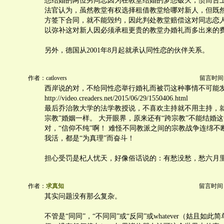
想结婚的两位男同志因为在教堂结婚的梦想破灭，愤而告
法官认为，虽然教堂有权选择租借教堂给哪对新人，但既
方签下合同，就不能毁约，因此判处教堂赔偿这对同志恋
以弥补这对新人因必须承租更贵的教堂办婚礼而多出来的
另外，德国从2001年8月起就承认同性恋的伙伴关系。
作者：catlovers
留言时间：20
西岸说的对，不给同性恋举行婚礼而被罚这种事情不可能发
http://video.creaders.net/2015/06/29/1550406.html
最后乔治敦大学的法学教授说，不喜欢主持就不用主持，就
宗教”婚姻一样。 大开眼界，原来还有“跨宗教”不能结婚这
对，“信仰不纯”啊！ 难怪不同教派之间的宗教战争连绵不
我活，都是“为真理”而奋斗！
担心受罚是杞人忧天，好像俗话说的：有愁没愁，愁六月
作者：
求真知
留言时间：20
其实问题没有那么复杂。
不管是“同同”，“不同同”或“反同”或whatever（姑且如