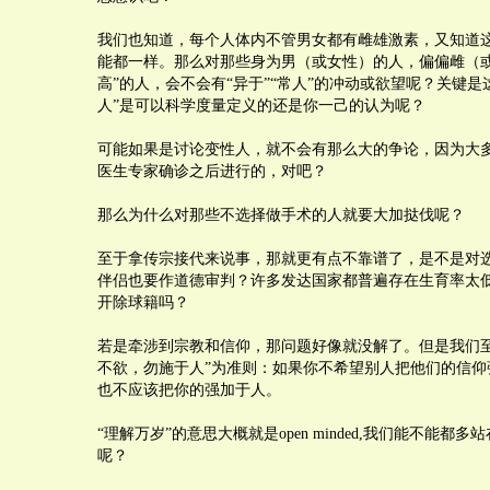
我们也知道，每个人体内不管男女都有雌雄激素，又知道
能都一样。那么对那些身为男（或女性）的人，偏偏雌（或
高”的人，会不会有“异于”“常人”的冲动或欲望呢？关键是这
人”是可以科学度量定义的还是你一己的认为呢？
可能如果是讨论变性人，就不会有那么大的争论，因为大
医生专家确诊之后进行的，对吧？
那么为什么对那些不选择做手术的人就要大加挞伐呢？
至于拿传宗接代来说事，那就更有点不靠谱了，是不是对
伴侣也要作道德审判？许多发达国家都普遍存在生育率太
开除球籍吗？
若是牵涉到宗教和信仰，那问题好像就没解了。但是我们至
不欲，勿施于人”为准则：如果你不希望别人把他们的信仰
也不应该把你的强加于人。
“理解万岁”的意思大概就是open minded,我们能不能都
呢？