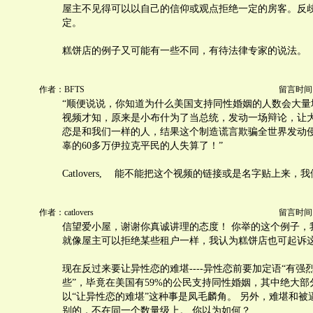
屋主不见得可以以自己的信仰或观点拒绝一定的房客。反
定。
糕饼店的例子又可能有一些不同，有待法律专家的说法。
作者：BFTS
留言时间：20
“顺便说说，你知道为什么美国支持同性婚姻的人数会大量
视频才知，原来是小布什为了当总统，发动一场辩论，让
恋是和我们一样的人，结果这个制造谎言欺骗全世界发动
辜的60多万伊拉克平民的人失算了！”
Catlovers, 能不能把这个视频的链接或是名字贴上来，
作者：catlovers
留言时间：20
信望爱小屋，谢谢你真诚讲理的态度！ 你举的这个例子，
就像屋主可以拒绝某些租户一样，我认为糕饼店也可起诉
现在反过来要让异性恋的难堪----异性恋前要加定语“有强
些”，毕竟在美国有59%的公民支持同性婚姻，其中绝大部
以“让异性恋的难堪”这种事是凤毛麟角。 另外，难堪和被
别的，不在同一个数量级上。 你以为如何？