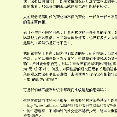
便，没有任何偏向），如果诸位朋友认可这个世界上的事
白的来看，那么各位的观点或原则也许可以稍有松动。
人的观念随着时代的变化而不停的变化，一代又一代永不
的意志而停顿。
姑且不讲同不同的问题，且看泳衣这样一件小事的变化，
比基尼是伤风败俗。再又如天体爱好者，也没有多少人大
起淫乱（虽然仍是好奇不已）。
我们都寄望于专家，因为他们知道的多，研究得深，当然
全对。人的认知总是不断发展的。但是我们不能说因为某一
确”，所以要全部否定，对吗？至今没有足够证据证明的事
为“无”或“不对”。何况，对同性恋的研究已经有长足的进
入的观念而没有尽量去查找，去研读呢？你有没有抱着“知
不知”的谦虚态度呢？
可是我们就不能靠常识来帮我们比较清楚的思索吗？
生物界雌雄同体的例子很多，在需要的时候某些甚至可以
（http://www.baike.com/wiki/%E5%8F%98%E6%80%
中同性恋也有，不同物种的性交也不是极少见，这些大概
想意识吧？