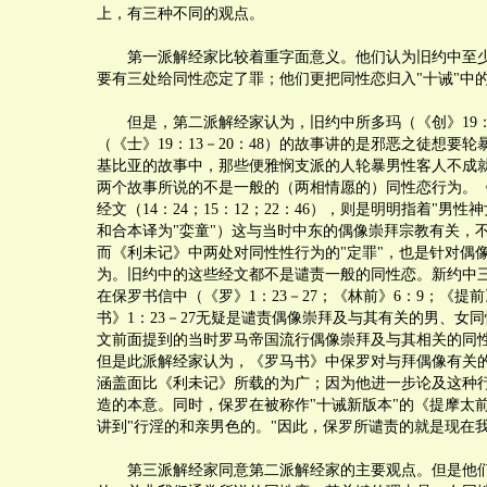
上，有三种不同的观点。
第一派解经家比较着重字面意义。他们认为旧约中至少
要有三处给同性恋定了罪；他们更把同性恋归入"十诫"中
但是，第二派解经家认为，旧约中所多玛（《创》19：1
（《士》19：13－20：48）的故事讲的是邪恶之徒想要
基比亚的故事中，那些便雅悯支派的人轮暴男性客人不成
两个故事所说的不是一般的（两相情愿的）同性恋行为。
经文（14：24；15：12；22：46），则是明明指着"男性
和合本译为"娈童"）这与当时中东的偶像崇拜宗教有关，
而《利未记》中两处对同性性行为的"定罪"，也是针对偶
为。旧约中的这些经文都不是谴责一般的同性恋。新约中
在保罗书信中（《罗》1：23－27；《林前》6：9；《提前
书》1：23－27无疑是谴责偶像崇拜及与其有关的男、女
文前面提到的当时罗马帝国流行偶像崇拜及与其相关的同
但是此派解经家认为，《罗马书》中保罗对与拜偶像有关
涵盖面比《利未记》所载的为广；因为他进一步论及这种
造的本意。同时，保罗在被称作"十诫新版本"的《提摩太前书
讲到"行淫的和亲男色的。"因此，保罗所谴责的就是现在
第三派解经家同意第二派解经家的主要观点。但是他们