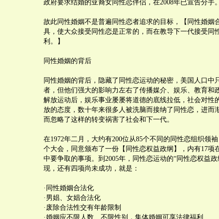
政府要求结婚的亚裔女同性恋伴侣，在2008年已宣告分手
故此同性婚姻不是普遍同性恋者追求的目标，【同性婚姻
具，使大众接受同性恋是正常的，而在教导下一代接受同
利。】
同性婚姻的背后
同性婚姻的背后，隐藏了同性恋运动的秘密，美国人口中只
者，但他们强大的影响力左右了传播媒介、娱乐、教育和政
解放运动后，娱乐事业屡屡将道德的底线拉低，社会对性
放的态度，数十年来很多人被洗脑而接纳了同性恋，进而
而忽略了这样的转变祸害了社会和下一代。
在1972年二月，大约有200位从85个不同的同性恋组织领
个大会，同意颁布了一份【同性恋权益政纲】，内有17项
中要争取的事项。到2005年，同性恋运动的“同性恋权益政
现，还有四项尚未成功，就是：
·同性婚姻合法化
·男娼、女娼合法化
·废除合法性交有年龄限制
·婚姻应不限人数、不限性别，集体婚姻可享法律福利