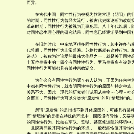
而异。
在古代中国，同性性行为被视为悖逆常理（阴阳）的行
的时期，同性性行为曾经大流行，被古代史家论断为改朝
革命时期，同性性行为被视为刑事犯罪。八十年代以后，随
对同性恋生理心理的研究结果，同性恋已经逐渐受到中国
在旧约时代，中东地区很多同性性行为，其中许多与宗
代希腊，同性性行为非常普遍。苏格拉底就有这种行为。
谈丛》，被称为讨论爱的最伟大作品之一，就是关于同性
十五位皇帝中的十四个有同性性行为。罗马皇帝多有被尊
同性性行为可能都具有某种宗教涵义。
为什么会有同性性行为呢？有人认为，正因为任何种族
中都有同性性行为，就表明同性性行为的原因与特定种族
关系不大。因此，现代的研究者们试图从生物－心理－社
合而言，同性性行为可以分类为"原发性"的和"情境性"的
所谓"原发性"的是指找不到具体原因的，可能具有某
而"情境性"的是指在特殊的环境中，因既没有异性，又要
的同性性行为。比如在军队、监狱、甚至修道院的环境中
一旦脱离导致其同性性行为的环境，一般都能恢复其异性