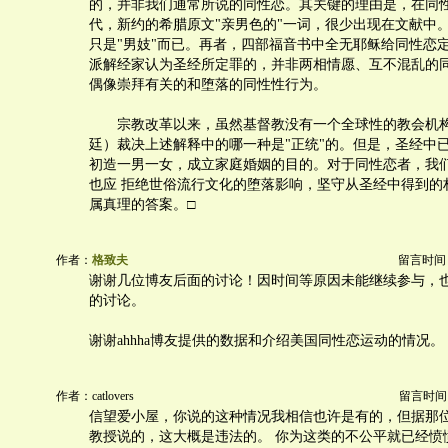
的，并非我们通常所说的同性恋。其关键的理由是，在同
代，新约的希腊原文"亲男色的"一词，很少出现在文献中
只是"男妓"而已。再者，四部福音书中全无耶稣给同性恋
派解经家认为圣经所定罪的，并非两相情愿、互不混乱的
偶像崇拜有关的和堕落的同性性行为。
宗教改革以来，虽然基督教没有一个全球性的教会机构
廷）裁决上述解释中的哪一种是"正统"的。但是，圣经中
初造一男一女，成立家庭婚姻的目的。对于同性恋者，我
也应 拒绝世俗流行文化的堕落影响，坚守从圣经中得到的
属真理的答案。□
作者：
格致夫
留言时间：20
谢谢几位博友后面的讨论！因时间等原因未能继续参与，
的讨论。
谢谢ahhha博友提供的数据和介绍美国同性恋运动的情况。
作者：catlovers
留言时间：20
信望爱小屋，你说的这种情况我相信也许是有的，但据那
教授说的，这大概是违法的。 你为这类的不公平就已经愤