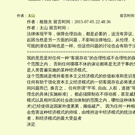
作者：
太山
留言时间：20
作者：格致夫 留言时间：2015-07-05 22:48:36
作者：太山 留言时间：
法律体现平等，保障合理自由，都是必要的，这没有异议
起因当然是另一方面的问题，不影响法律地位。从伦理、
可能的潜在影响也是一样。但这些问题的讨论也会有助于
============================================
我的意思是对任何一种“客观存在”的合理性或不合理性的
个范围之内， 否则任何喋喋不休的谈论都将是无济于事的
是人类普遍实施的某种经济模式。
这个范围就是维持着资本主义经济模式的价值标准和意识形态
任何有助于强化资本主义经济模式的一切客观存在必将逐步“
间问题而已. 换言之， 任何所谓“平等, 自由, 人权，道德
理念的具体[实施标准] ， 都必须限制在不得动摇，甚至
模式以及相对应的社会政治体制的范围之内，哪怕这种体
术)已经使得这国家外债累累，频临破产。 因为任何一种相
会危害这种经济模式的持续，由维持这中经济模式的统治
者，和经济模式的最大受益者
决定.