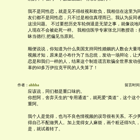
我不是同性恋，就是见不得歧视和欺负，我相信在这里为
友们都不是同性恋，只不过是相信真理而已。我认为反同
这没问题。 不过要想历史车轮倒退是无望之事，就像说地
人现在不会被处死一样。 我相信医学专家张北川教授语：
昧当德行,把偏见当原则。
顺便说说，你知道为什么美国支持同性婚姻的人数会大量增
视频才知，原来是小布什为了当总统，发动一场辩论，让
恋是和我们一样的人，结果这个制造谎言欺骗全世界发动
辜的60多万伊拉克平民的人失算了！
作者：
ahhha
留言时间：20
应该说，同们都是重口味的。
你想阿，舍弃天生的“专用通道”，就死爱“粪道”，这个这
重阿。
我个人是觉得，也与不良色情视频的误导很有关系。不少
得自己不配做男人。加上觉得女人麻烦，画个粧还得N久
是，就试着转了。