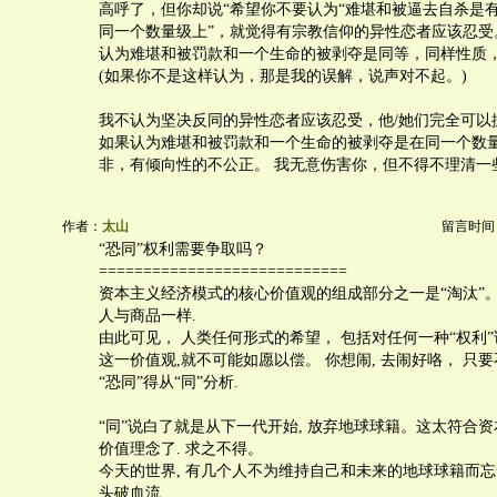
高呼了，但你却说“希望你不要认为“难堪和被逼去自杀是
同一个数量级上”，就觉得有宗教信仰的异性恋者应该忍受
认为难堪和被罚款和一个生命的被剥夺是同等，同样性质
(如果你不是这样认为，那是我的误解，说声对不起。)
我不认为坚决反同的异性恋者应该忍受，他/她们完全可以
如果认为难堪和被罚款和一个生命的被剥夺是在同一个数
非，有倾向性的不公正。 我无意伤害你，但不得不理清一
作者：
太山
留言时间：20
“恐同”权利需要争取吗？
============================
资本主义经济模式的核心价值观的组成部分之一是“淘汰”
人与商品一样.
由此可见， 人类任何形式的希望， 包括对任何一种“权利
这一价值观,就不可能如愿以偿。 你想闹, 去闹好咯， 只要
“恐同”得从“同”分析.
“同”说白了就是从下一代开始, 放弃地球球籍。这太符合
价值理念了. 求之不得。
今天的世界, 有几个人不为维持自己和未来的地球球籍而
头破血流.