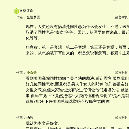
文章评论
作者：金陵梦回
留言时间：20
现在，人类还没有搞清楚同性恋为什么会发生。不过，医
取消了同性恋是“疾病”等等。因此，从医学角度来说，最
化等等。
您宣称，第一是客观，第二是客观，第三还是客观，然而
来的，从您的笔下写出来的，都是您说和您写。客观？主
作者：
小百合
留言时间：20
看到美国高院同性婚姻全美合法的裁决,感到震惊.虽然我
好几位同性恋者,而且都是男人作女人的那种.他们都很友
女里女气的,但大家谁也没有说过任何让他们难堪的话,就
事.但民主党上下竟然把这种人类的怪相合法化了?是不是
选票?那好,下任美国总统选举绝不投民主党的票!
作者：函数
留言时间：20
我认为本文是好文。