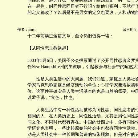
同性恋住一起为什么一定要叫结婚？结婚就是一男一女，
在一起住，叫同性恋同居者不行吗？给他们福利，不就行
的定义都改了？以后是不是男女的定义也要改，人和动物
作者：must
留言时间：20
十二年前读过这篇文章，至今仍旧值得一读：
【从同性恋主教谈起】
2003年8月6日，美国圣公会投票通过了公开同性恋者金罗宾逊Gen
任New Hampshire州的主教职，引起教会与社会中的喧然
性是人类生活中的大问题。我们知道，家庭是人类社会
学家马克思称家庭是经济活动的单位；心理学家弗洛依德
位。这两件事确实是人类生活基本的也是自然的需要。中
以孟子说，"食色，性也。"
人类生活中有一种性活动被称为同性恋。同性恋者的性
相同的人。在人类历史上，同性性活动，尤其是男性同性
同文化、不同时代都有存在。中国的廿四史中，多有同性
学研究也表明，一些比较原始的社会中也都有同性性活动
动是人类社会中一种长期和普遍的特朱现象。但是对它的