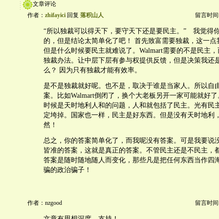
文章评论
作者：
zhifayici
回复
落积山人
留言时间：20
“所以独裁可以得天下，要守天下还是要民主。” 我觉得
的，但是结论太简单化了吧！ 首先致富需要独裁，这一点
但是什么时候要民主就难说了。Walmart需要的不是民主
独裁办法。让中层下层有参与权提供反馈，但是决策我还
么？ 因为只有独裁才能有效率。
是不是独裁就好呢。也不是，取决于谁是当家人。所以自
案。比如Walmart倒闭了，换个大老板另开一家可能就好
时候是天时地利人和的问题，人和就包括了民主。光有民
定垮掉。国家也一样，民主是好东西。但是没有天时地利
然！
总之，你的答案简单化了，而我呢没有答案。可是我要说
皆准的答案，这就是真正的答案。不管民主还是不民主，
答案是随时随地随人而变化，那些凡是把任何东西当作四
骗的政治骗子！
作者：nzgood
留言时间：20
文章有思想深度，支持！