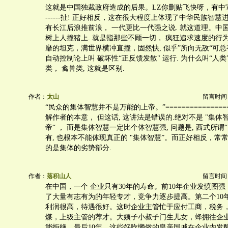
这就是中国独裁政府造成的后果。LZ你删贴飞快呀，有中宣部的遗
------扯! 正好相反，这在很大程度上体现了中华民族智慧
有长江后浪推前浪， 一代更比一代强之说. 就这道理。中国
树上人撞猪上. 就是指那些不顾一切， 疯狂追求速度的行为
靡的坦克，满世界横冲直撞，固然快, 似乎”所向无敌“可总
自动控制论上叫 破坏性“正反馈发散" 运行. 为什么叫“人类”
类， 禽兽类, 这就是区别.
作者：
太山
留言时间：20
“民众的集体智慧并不是万能的上帝。”===============
解作者的本意， 但这话, 这讲法是错误的.绝对不是 "集
帝“ ， 而是集体智慧一定比个体智慧强, 问题是, 西式所谓
有, 也根本不能体现真正的 "集体智慧”。而正好相反，常
的是集体的劣势部分.
作者：
落积山人
留言时间：20
在中国，一个 企业只有30年的寿命。前10年企业发愤图
了大量有志有为的年轻专才，竞争力逐步提高。第二个10
利润很高，待遇很好。这时企业主管忙于应付工商，税务
煤，上级主管的荐才。大姨子小叔子门生儿女，蜂拥往企
能拒绝。最后10年，这些好吃懒做的皇亲国戚在企业内发