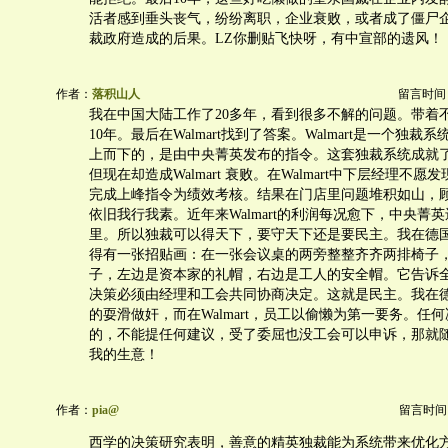
活者感到垂头丧气，纷纷离职，企业衰败，或者成了僵尸
裁政府造成的后果。LZ你删贴飞快呀，有中宣部的遗风！
作者：
落积山人
留言时间：20
我在中国大陆工作了20多年，看到很多不解的问题。带着
10年。最后在Walmart找到了答案。Walmart是一个独
上而下的，是由中央菁英发布的指令。这套独裁系统成就了Wa
但现在却造成Walmart 衰败。在Walmart中下层经理不
完成上峰指令为绩效考核。结果在门店里问题堆积如山，
依旧我行我素。近年来Walmart的利润每况愈下，中央菁
里。所以独裁可以得天下，要守天下还是要民主。我在德
得有一张招贴画：在一张会议桌的两旁整整齐齐两排椅子
子，左边是资本家的礼帽，右边是工人的安全帽。它告诉
决策必须由经理和工会共同协商决定。这就是民主。我在
的耍滑做奸，而在Walmart，员工以偷懒为第一要务。任
的，不能提任何建议，受了委屈也没工会可以申诉，那就
我的生意！
作者：
pia@
留言时间：20
西学的决策研究表明，善意的精英独裁能为系统带来优化