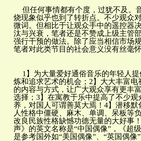
但任何事情都有个度，过犹不及。
烧现象似乎也到了转折点。不少观众
微词。但相比于让观众手中的遥控器
汰与兴衰，笔者还是不赞成上级主管
强行干预的做法。除了应当相信市场
笔者对此类节目的社会意义没有丝毫
1】为大量爱好通俗音乐的年轻人提
炼和追求艺术的机会；2】大大丰富电
的内容与方式，让广大观众享有更丰
选择；3】在寓教于乐中提高了不少观
养，对国人可谓善莫大焉！4】潜移默
人性格中僵硬、麻木、单调、呆板等
改良民族性格缺憾功德无量的大好事！
声》的英文名称是“中国偶像”，《超
是参考国外如“美国偶像”、“英国偶像