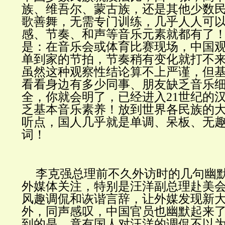
族、维吾尔、蒙古族，还是其他少数
歌善舞，无需专门训练，几乎人人可
感、节奏、和声等音乐元素就都有了
是：在音乐会或体育比赛现场，中国
单到家的节拍，节奏稍有变化就打不
虽然这种观察性结论算不上严谨，但
看看身边有多少同事、朋友缺乏音乐
全，你就会明了，已经进入21世纪的
乏基本音乐素养！放到世界各民族的
听点，国人几乎就是单调、呆板、无
词！
李克强总理前不久外访时的几句幽
外媒体关注，特别是汪洋副总理赴美
风趣调侃和诙谐言辞，让外媒发现新
外，同声感叹，中国官员也幽默起来
到的是，竟有国人对汪洋的调侃不以