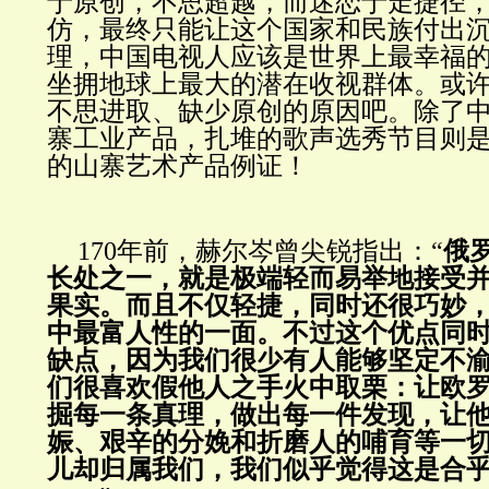
于原创，不思超越，而迷恋于走捷径
仿，最终只能让这个国家和民族付出
理，中国电视人应该是世界上最幸福
坐拥地球上最大的潜在收视群体。或
不思进取、缺少原创的原因吧。除了
寨工业产品，扎堆的歌声选秀节目则
的山寨艺术产品例证！
170年前，赫尔岑曾尖锐指出：
“
俄
长处之一，就是极端轻而易举地接受
果实。而且不仅轻捷，同时还很巧妙
中最富人性的一面。不过这个优点同
缺点，因为我们很少有人能够坚定不
们很喜欢假他人之手火中取栗：让欧
掘每一条真理，做出每一件发现，让
娠、艰辛的分娩和折磨人的哺育等一
儿却归属我们，我们似乎觉得这是合