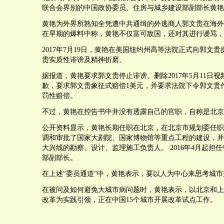
联合会界别的中国政协委员、住房与城乡建设部副部长黄艳
黄艳为外界所熟知全凭遭中共通缉的外逃商人郭文贵在海外
在早期的爆料中称，黄艳不仅富可敌国，还对其进行谩骂，
2017年7月19日，黄艳在美国纽约州高等法院正式向郭文
贵实质性诽谤及精神折磨。
据报道，黄艳要求郭文贵停止诽谤、删除2017年5月11日
歉，要求郭文贵象征式赔偿1美元，并要求法院下令郭文贵作出
罚性赔偿。
不过，黄艳在控告书中并没有透露自己的官职，自称是北京
公开资料显示，黄艳长期任职在北京，在北京市规划委任职
调和审批了国家大剧院、国家博物馆等重点工程的建设，并
大兴线的勘察、设计、监理施工负责人。 2016年4月起担
部副部长。
在上述“委员通道”中，黄艳表示，要以人为中心来思考城市
在被问及如何避免大城市病问题时，黄艳表示，以北京和上
改革为实践引领，正在中国15个城市开展改革试点工作。