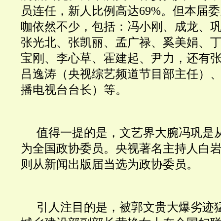
员连任，新人比例高达69%。但本届
咖依然不少，包括：冯小刚、
成龙、
张光北、张凯丽、孟广禄、奚美娟、
宝刚、
李心草、霍建起、尹力，还有张
吕逸涛（央视综艺频道节目部主任）
播电视台台长）等。
值得一提的是，文艺界大腕
冯巩是
为
全国
政协委员。央视著名主持人
白
则从新闻出版届当选为政协委员。
引人注目的是，被郭文贵大爆劣迹