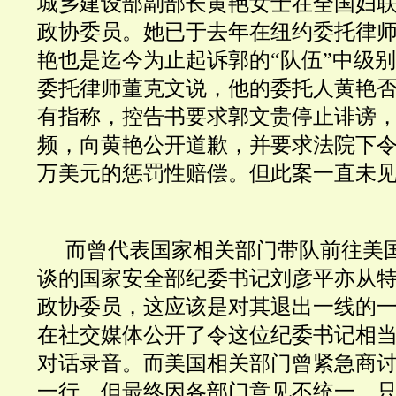
城乡建设部副部长
黄艳女士在全国妇
政协委员。
她已于去年
在纽约
委托律
艳也是迄今为止起诉郭的“队伍”中级
委托
律师
董克文说，他的委托人黄艳
有指称，控告书要求郭文贵停止诽谤，
频，向黄艳公开道歉，并要求法院下令郭
万美元的惩罚性赔偿。但此案一直未
而曾代表国家相关部门带队前往美
谈的
国家安全部纪委书记
刘彦平亦从
政协委员，这应该是对其退出一线的
在社交媒体公开了令这位纪委书记相
对话录音。
而美国相关部门曾紧急商
一行，但最终因各部门意见不统一，