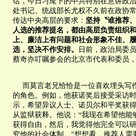
话，今日习麾下的中共特别在意讲政
处书记、统战部长尤权不久前在政协
传达中央高层的要求：
坚持〝谁推荐
人选的推荐提名，都由高层负责组织
上、廉洁上有问题和社会形象不佳、
选，坚决不作安排。
日前，政治局委
蔡奇亦叮嘱参会的北京市代表和委员
而莫言老兄恰恰是一位喜欢埋头写
的角色。
例如，他获诺奖后接受采访
示，希望
异议人士、
诺贝尔和平奖获
从监狱获释。他
说：“我现在希望他能
获得自由，然后，我觉得他完全可以
究他的社会体制。”想想看，推荐人需