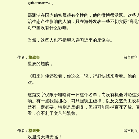
guitarmanzw，
郑渊洁在国内确实属很有个性的，他的微博很活跃。这些
治生态产生影响的人物，只在海外发表一些不切实际“高见
对中国没有什么影响。
当然，这些人也不指望入选习近平的座谈会。
作者：
格致夫
留言时间：20
星辰的翅膀，
《归来》俺还没看，你这么一说，得赶快找来看看。他的
欢。
这篇文字仅限于粗略评一评这个名单，尚没有机会讨论这
响。有一点我很担心，习只强调主旋律，以及文艺为工农
然有一定必要，特别是反铜臭，但很可能丢掉百花齐放、
看，会不利于文艺的繁荣。
作者：
格致夫
留言时间：20
欢迎海天博光临！