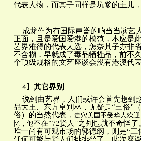
代表人物，而其子同样是坑爹的主儿
成龙作为有国际声誉的响当当演艺
正面，且是爱国爱港的模范，本应是
艺界难得的代表人选，怎奈其子亦非
不含糊，早就成了毒品牺牲品，前不
个顶级规格的文艺座谈会没有港澳代
4】其它界别
说到曲艺界，人们或许会首先想到
品大王、东方卓别林，无疑是“三俗”
俗）的当然代表，
走穴美国不受华人欢迎
不在“72贤人”之列也就不奇怪
忆，他
唯一尚有可观市场的郭德纲，则是“三
任何可能与贤人们排排坐了。此次座