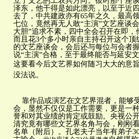
立了文艺的工农兵方向。彼时那个座谈
泽东，他干得是如此漂亮，以至于近
去了，中共建政亦有65年之久，最高
七位，竟然再无人敢“主演”文艺座谈会
大胆”追求不素，四中全会召开在即，
而且花3个多小时亲自主持召开这个顶
的文艺座谈会，会后还与每位与会者
说“主演”合格，至于最终能否与延安
这要看今后文艺界如何随习大大的意
没法说。
靠作品或演艺在文艺界混者，能够
会，显然不仅仅是工作需要，更是一
誉和对其业绩的肯定或鼓励。央视公
清究竟有哪些文艺界名角与会，刚刚看
名单（附后）。孔老夫子当年有弟子30