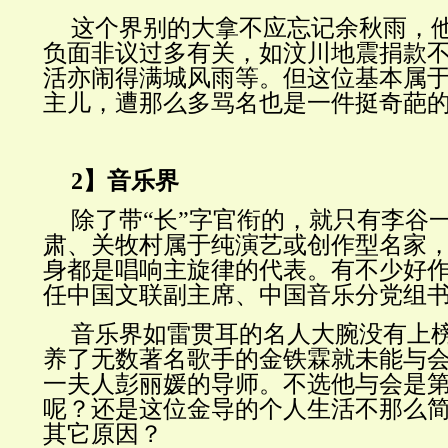
这个界别的大拿不应忘记余秋雨，
负面非议过多有关，如汶川地震捐款
活亦闹得满城风雨等。但这位基本属
主儿，遭那么多骂名也是一件挺奇葩
2】音乐界
除了带“长”字官衔的，就只有李谷
肃、关牧村属于纯演艺或创作型名家
身都是唱响主旋律的代表。有不少好
任中国文联副主席、中国音乐分党组
音乐界如雷贯耳的名人大腕没有上
养了无数著名歌手的金铁霖就未能与
一夫人彭丽媛的导师。不选他与会是
呢？还是这位金导的个人生活不那么
其它原因？