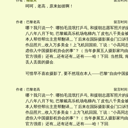
作者：
格致夫
留言时间：20
呵呵，老高，原来如彼啊！
作者：巴黎老高
留言时间：20
哪？我只说一个. 哪拍毛流氓打乒乓, 和援朝志愿军照片的
八八年八月下旬, 巴黎戴高乐机场电梯内,丫皮包八千美金被
本人帮些帮出主意帮翻译,,, 丫后来在国际摄影展会门口诉
作品照片,,,收入万多美金！上飞机回国前, 丫说：“小高同
虑你入中国摄影机协会的事”？（ 当年参展五人摄影家均由
官方强搭）还有,,,还有还有,,,还有——哈！下回. 当然我,
丢人丢面的摄会.
可惜早不喜欢摄影了, 要不然现在本人——巴黎“自由中国摄
作者：巴黎老高
留言时间：20
哪？我只说一个. 哪拍毛流氓打乒乓, 和援朝志愿军照片的
八八年八月下旬, 巴黎戴高乐机场电梯内,丫皮包八千美金被
本人帮些帮出主意帮翻译,,, 丫后来在国际摄影展会门口诉
作品照片,,,收入万多美金！上方飞机回国, 丫说：“小高同
虑你入中国摄影机协会的事”？（ 当年参展五人摄影家均由
官方强搭）还有,,,还有还有,,,还有——哈！下回.