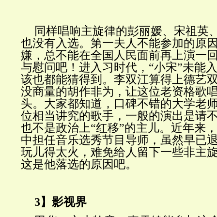
同样唱响主旋律的彭丽媛、宋祖英
也没有入选。第一夫人不能参加的原
嫌，总不能在全国人民面前再上演一
与慰问吧！进入习时代，“小宋”未能
该也都能猜得到。李双江算得上德艺
没商量的胡作非为，让这位老资格歌
头。大家都知道，口碑不错的大学老
位相当讲究的歌手，一般的演出是请
也不是政治上“红移”的主儿。近年来
中担任音乐选秀节目导师，虽然早已
玩儿得太火，难免给人留下一些非主
这是他落选的原因吧。
3】影视界