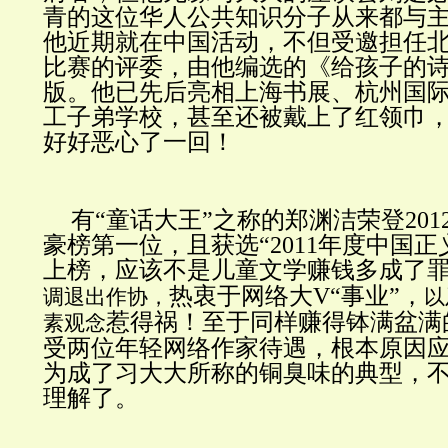
青的这位华人公共知识分子从来都与
他近期就在中国活动，不但受邀担任
比赛的评委，由他编选的《给孩子的
版。他已先后亮相上海书展、杭州国
工子弟学校，甚至还被戴上了红领巾
好好恶心了一回！
有“童话大王”之称的郑渊洁荣登20
豪榜第一位，且获选“2011年度中国正
上榜，应该不是儿童文学赚钱多成了
热衷于网络大V“事业”，
调退出作协，
以
惹得祸！至于同样赚得钵满盆满
素观念
受两位年轻网络作家待遇，根本原因
为成了习大大所称的铜臭味的典型，
理解了。