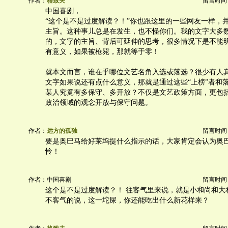
作者：
格致夫
留言时间：20
中国喜剧，
“这个是不是过度解读？！”你也跟这里的一些网友一样，
主旨。这种事儿总是在发生，也不怪你们。我的文字大多
的，文字的主旨、背后可延伸的思考，很多情况下是不能
有意义，如果被枪毙，那就等于零！
就本文而言，谁在乎哪位文艺名角入选或落选？很少有人
文字如果说还有点什么意义，那就是通过这些“上榜”者和
某人究竟有多保守、多开放？不仅是文艺政策方面，更包
政治领域的观念开放与保守问题。
作者：
远方的孤独
留言时间：20
要是奥巴马给好莱坞提什么指示的话，大家肯定会认为奥
怜！
作者：中国喜剧
留言时间：20
这个是不是过度解读？！ 往客气里来说，就是小和尚和大
不客气的说，这一坨屎，你还能吃出什么新花样来？