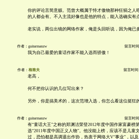
你的评论言简意赅。范曾大概属于恃才傲物那种狂狷之人
的人都会有。不入主流好像也是他的特点，能入选确实有
老实说，两位出镜的网络作家，俺是头回听说，因为俺已
作者：guitarmanzw
留言时间：20
我为自己最爱的童话作家不能入选而骄傲！
作者：
格致夫
留言时间：20
老高，
何不把你认识的几位写出来？
另外，你是搞美术的，这次范增入选，你怎么看这位挺狂
作者：guitarmanzw
留言时间：20
有“童话大王”之称的郑渊洁荣登2012年度中国作家富豪榜
选“2011年度中国正义人物”。他没能上榜，应该不是儿童
过，恐怕都是高调退出作协，热衷于网络大V“事业”，以