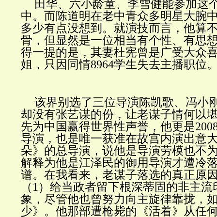
田华、六小龄童、李雪健能参加这
中。而陈道明在老中青众多明星大腕
多少有点没想到。就演技而言，他算
骨，但显然是一位相当有个性、有思
得一提的是，其妻杜宪曾是广受大众
姐，只因同情8964学生失去主播职位
该界别选了三位导演陈凯歌、冯小
却没有张艺谋的份，让老谋子情何以
先为中国赢得世界性声誉，他更是200
导演，也是唯一获准在故宫内演出意
朵》的总导演，说他是导演劳模也不
解释为他是江泽民的御用导演才遭冷
谱。在我看来，老谋子落选的真正原
（1）给当政者留下根深蒂固的非主流
象，尽管他也曾努力向主旋律靠拢，
少》。他那部遭枪毙的《活着》从任