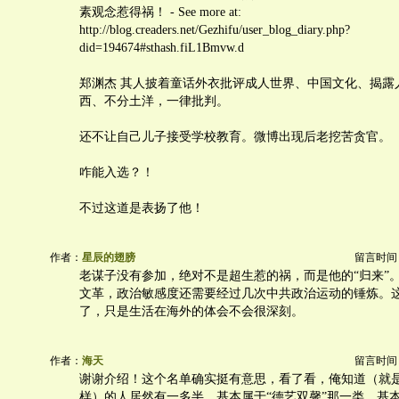
素观念惹得祸！ - See more at:
http://blog.creaders.net/Gezhifu/user_blog_diary.php?
did=194674#sthash.fiL1Bmvw.d
郑渊杰 其人披着童话外衣批评成人世界、中国文化、揭露
西、不分土洋，一律批判。
还不让自己儿子接受学校教育。微博出现后老挖苦贪官。
咋能入选？！
不过这道是表扬了他！
作者：
星辰的翅膀
留言时间：20
老谋子没有参加，绝对不是超生惹的祸，而是他的“归来”
文革，政治敏感度还需要经过几次中共政治运动的锤炼。
了，只是生活在海外的体会不会很深刻。
作者：
海天
留言时间：20
谢谢介绍！这个名单确实挺有意思，看了看，俺知道（就
样）的人居然有一多半，基本属于“德艺双馨”那一类。基