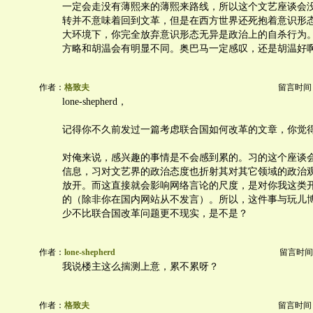
一定会走没有薄熙来的薄熙来路线，所以这个文艺座谈会
转并不意味着回到文革，但是在西方世界还死抱着意识形
大环境下，你完全放弃意识形态无异是政治上的自杀行为
方略和胡温会有明显不同。奥巴马一定感叹，还是胡温好
作者：
格致夫
留言时间：20
lone-shepherd，
记得你不久前发过一篇考虑联合国如何改革的文章，你觉
对俺来说，感兴趣的事情是不会感到累的。习的这个座谈
信息，习对文艺界的政治态度也折射其对其它领域的政治
放开。而这直接就会影响网络言论的尺度，是对你我这类
的（除非你在国内网站从不发言）。所以，这件事与玩儿
少不比联合国改革问题更不现实，是不是？
作者：
lone-shepherd
留言时间：20
我说楼主这么揣测上意，累不累呀？
作者：
格致夫
留言时间：20