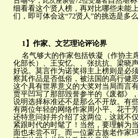
古喻今，
自然堪称
此次座谈会72位受邀者
细看看这个贤人榜，再对比哪些未能
们，即可体会这“72贤人”的挑选是多
1】作家、文艺理论评论界
名气够大的作家包括铁凝（作协主
化部长）、王安忆、、张抗抗、梁晓
好说。莫言作为诺奖得主上榜则是必
察其作品是否低俗，被法国的高行健
这个具有世界意义的大奖对当局而言
贾平凹写了那部毁誉参半的《废都》
说明选择标准还不是那么不开放。有
有两位年轻的网络作家周小平、花千
还特意问好并介绍了这两位，这就不
紧跟时代的时髦了！当然，要理解为
面也未尝不可。而一位蒙古族老作家