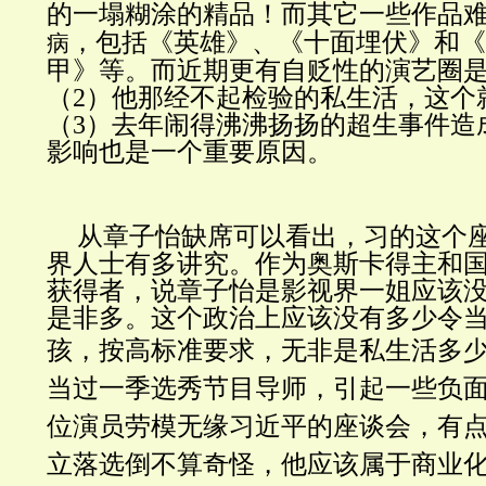
的一塌糊涂的精品！而其它一些作品
，包括《英雄》、《十面埋伏》和《
病
甲》等。而近期更有自贬性的演艺圈
（2）他那经不起检验的私生活，这个
（3）去年闹得沸沸扬扬的超生事件造
影响也是一个重要原因。
从章子怡缺席可以看出，习的这个
界人士有多讲究。作为奥斯卡得主和
获得者，说章子怡是影视界一姐应该
是非多。这个政治上应该没有多少令
孩，按高标准要求，
无非是
私生活多
当过一季选秀节目导师，引起一些负
位演员劳模无缘习近平的座谈会，有
立落选倒不算奇怪，他应该属于商业