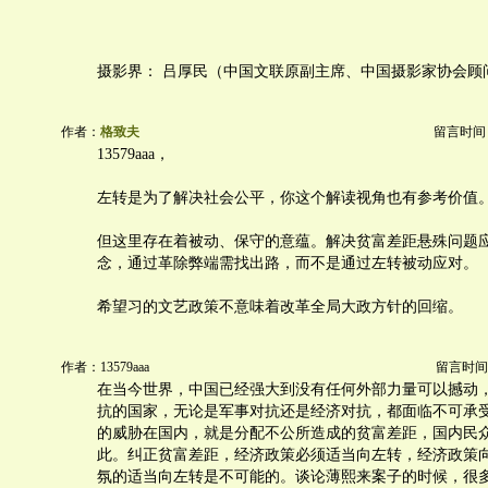
摄影界： 吕厚民（中国文联原副主席、中国摄影家协会顾
作者：
格致夫
留言时间：20
13579aaa，
左转是为了解决社会公平，你这个解读视角也有参考价值
但这里存在着被动、保守的意蕴。解决贫富差距悬殊问题
念，通过革除弊端需找出路，而不是通过左转被动应对。
希望习的文艺政策不意味着改革全局大政方针的回缩。
作者：13579aaa
留言时间：20
在当今世界，中国已经强大到没有任何外部力量可以撼动
抗的国家，无论是军事对抗还是经济对抗，都面临不可承
的威胁在国内，就是分配不公所造成的贫富差距，国内民
此。纠正贫富差距，经济政策必须适当向左转，经济政策
氛的适当向左转是不可能的。谈论薄熙来案子的时候，很