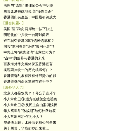
· 法理与“原罪” 港律师公会声明能
· 川普废港特殊地位 美“慢性自杀”
· 香港回归夹生饭：中国最初铸成大
【港台问题-1】
· 美国“逼”武统 两岸统一按下快进
· 明朗化的中共统一台湾时间表
· 谁在剥夺香港500万选民选举权？
· 国共“求同尊异”还是“聚同化异”？
· 中共上将“武统台湾”论意欲何为？
· “占中”的落幕与香港的未来
· 百家海外华文媒体保卫香港宣言
· 实现两岸统一的历史机遇何在？
· 香港普选乱象有没有外部势力的影
· 香港普选的命运掌握在谁手中？
【海外华人-7】
· 北京人都是农民？！蒋公子连环车
· 小人常出丑③ 远方孤独凭空造谣案
· 小人常出丑② 反民主自由案例浅析
· 华人窝里斗“休战期”与何种良知底
· 小人常出丑① 何为小人？
· 华裔快上眼：比疫情更糟心的事来
· 关于川普，华裔们吵起来啦…