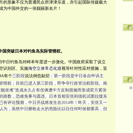
方的形象不仅为普通民众所津津乐道，亦引起国际传媒极大
成为中国外交
的一张靓丽新名片！
中国突破日本对钓鱼岛实际管辖权
。
发的中日钓鱼岛对峙本年度进一步激化。中国政府采取了设立
空识别区、实施
海空立体常态化巡
视等针对性应对措施，旨
OA有个
三阶段
说法倒也贴切
：
第一阶段
是中日各自申诉主
管辖权；目前
已进入第三阶段，即争夺行政管治权阶段。南
废舰坐滩”造成永久占有伎俩遭中方反制措施而形成双方紧张
的路数，恐难免事与愿违。日本首相安倍则借机试图拉拢东
有评论预测，中日开战将发生在2014年！昨天，安倍又一
认为，虽然中日擦枪走火的危险比以往任何时候都要高，但