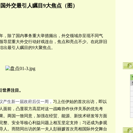
3中国外交最引人瞩目9大焦点（图）
之年，除了国内事务重大举措
频出
，外交领域亦呈现不同气
领导层重大外交行动
好戏连台，焦点和亮点不少。在此辞旧
结出最引人瞩目的9大聚焦点。
引世界注目。
会议产生新一届政府后仅一周，
习上任伊始的首次出访，即以
人面前，凸显双方高层
对这一
战略协作伙伴关系的优先考
果。
两国一致同意，加强在经贸、能源、新技术研发等方面
完整、安全等核心利益问题上相互坚定支持；
习还成为参观
导人。而
陪同出访的
第一夫人彭丽媛首次亮相国际外交舞台