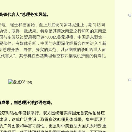
高铁代言人”总理务实风范。
斯坦、瑞士和德国始，至上月底访问罗马尼亚止，期间访问
协议，
取得一批成果。特别是其两次南亚之行和习的东南亚
中国与东盟双边贸易额已达4000亿美元规模。
中国是东盟第一
易伙伴。
有媒体分析，
中国与东盟深化经贸合作
将进入全新
新总理
开放、自信
、务实的风范
、以及
幽默的谈吐
给世人留
代言人”。
其专机在巴
基斯坦领空
获四架战机护航的特殊礼
项成果，副总理
汪洋
妙语连珠。
经济对话在华盛顿举行。双方围绕落实两国元首安纳伯格庄
建设，达成广泛共识，取得多达91项具体成果。集中展现了
的广阔图景和丰富可能性，更是对中美新型大国关系特殊重