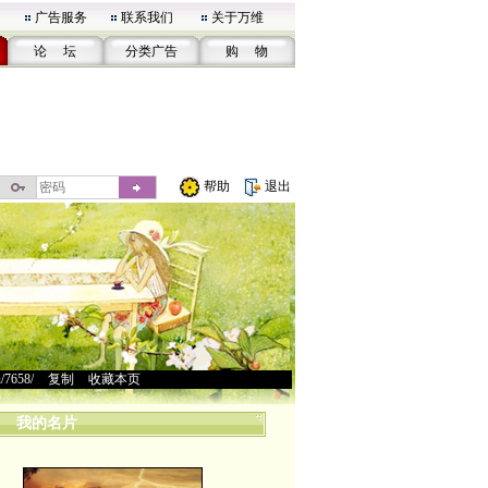
广告服务
联系我们
关于万维
论 坛
分类广告
购 物
帮助
退出
u/7658/
>
复制
>
收藏本页
我的名片