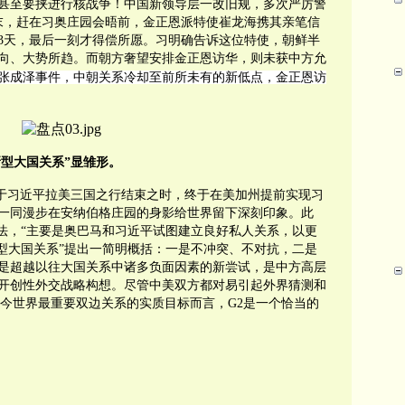
甚至要挟进行核战争！中国新领导层一改旧规，多次严厉警
末，赶在习奥庄园会晤前，金正恩派特使崔龙海携其亲笔信
3天，最后一刻才得偿所愿。习明确告诉这位特使，朝鲜半
向、大势所趋。而朝方奢望安排金正恩访华，则未获中方允
张成泽事件，中朝关系冷却至前所未有的新低点，金正恩访
型大国关系”显雏形。
于习近平拉美三国之行结束之时，终于在美加州提前实现习
一同漫步在安纳伯格庄园的身影给世界留下深刻印象。此
说法，“主要是奥巴马和习近平试图建立良好私人关系，以更
新型大国关系”提出一简明概括：一是不冲突、不对抗，二是
是超越以往大国关系中诸多负面因素的新尝试，是中方高层
开创性外交战略构想。尽管中美双方都对易引起外界猜测和
当今世界最重要双边关系的实质目标而言，G2是一个恰当的