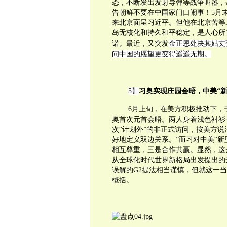
态，不断发出发射导弹等战争叫嚣，
告朝鲜不要在中国家门口闹事！5月
来北京面呈习近平。但他在北京苦等
岛无核化和持久和平稳定，是人心所
诺。最近，又突发
金正恩处决其姑丈
问中国的愿望更变得遥遥无期。
5】
习奥实现庄园会晤，中美“新
6月上旬，在美方积极推动下，
奥首次元首会晤。两人身着浅色衬衫
次“计划外”的非正式访问，按美方
好地定义双边关系。”而习对中美“
相互尊重，三是合作共赢。显然，这
从全球化时代世界新格局出发提出的
误解的G2提法相当谨慎，但就这一
概括。