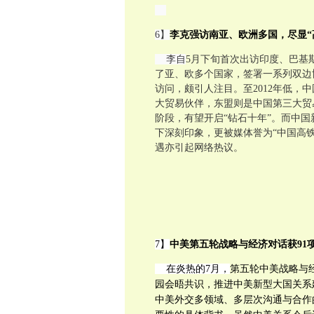
6】
李克强访南亚、欧洲多国，尽显“
李自
5月下旬首次出访印度、巴基
了亚、欧多个国家，签署一系列双边
访问，颇引人注目。
至
2012年低，
大贸易伙伴，东盟则是中国第三大贸
阶段，
有望开启“钻石十年”。而
中国
下深刻印象，更被媒体誉为“中国高铁
遇亦引起网络热议。
7】
中美第五轮战略与经济对话获91
在炎热的7月，
第五轮中美战略与
园会晤共识，推进中美新型大国关系
中美外交多领域、多层次沟通与合作