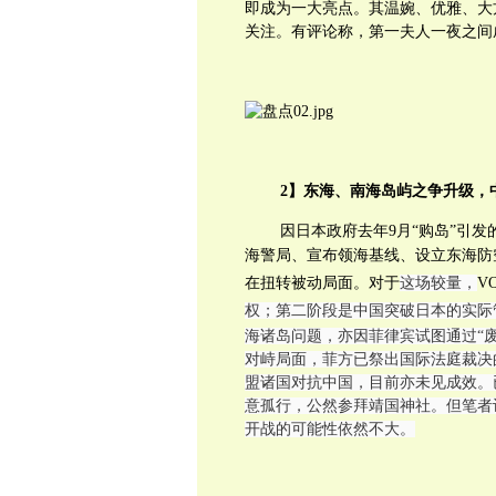
即成为一大亮点。其温婉、优雅、大
关注。有评论称，第一夫人一夜之间
2】东海、南海岛屿之争升级，
因日本政府去年9月“购岛”引
海警局、宣布领海基线、设立东海防
在扭转被动局面。对于
这场较量，
V
权；第二阶段是中国突破日本的实际
海诸岛问题，亦因菲律宾试图通过“
对峙局面，菲方已祭出国际法庭裁决
盟诸国对抗中国，目前亦未见成效。已
意孤行，公然参拜靖国神社。但笔者
开战的可能性依然不大。