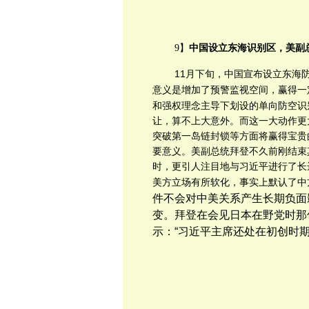
9】
中国设立东海识别区，美副
11月下旬，中国宣布设立东海
意义是
增加了预警监视空间，赢得一
和强权理念主导下划设的单向防空识
让，算不上大意外。
而
这一大动作更
突破第一岛链封锁等方面将
赢得宝贵
要意义。美副总统拜登不久前刚结束
时，更引人注目地与习近平进行了长
美方立场有所软化，事实上默认了中
件不会对中美关系产生长期负面
变。拜登在会见日本在野党时那
示：“习近平主席还处在初创时期