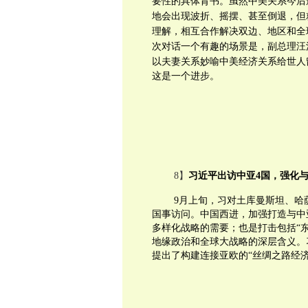
要性的具体背书。虽然中美关系今后
地会出现波折、摇摆、甚至倒退，
但
理解，相互合作解决双边、
地区和
全
次对话一个有趣的场景是，
副总理汪
以夫妻关系妙喻中美经济关系给世人
这是一个进步。
8】
习近平出访中亚4国，强化
9月上旬，习对土库曼斯坦、哈
国事访问。中国西进，加强打造与中
多样化战略的需要；也是打击包括“东
地缘政治和全球大战略的深层含义。
提出了构建连接亚欧的“丝绸之路经