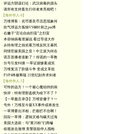
· 评远方阴谋幻论：武汉病毒的源头
· 请所有支持畜生行径者来亮相吧！
【海外华人-6】
· 万维博客：劣币逐良币丑恶现象何
· 吹气球远方孤独VS钢针刺之pia博
· 右撇子“言论自由扫盲”之扫盲
· 本容纳病毒泄漏说 看过导读大作
· 从特有理之拙劣看万维反民主暴民
· 同情官媒美国之音！中立派为何在
· 谣言首播者道歉了！传谣的一草教
· 分号引发纠缠 一草证据惨案成笑
· 万维复活了阶级斗争 变成文革批
· P3/P4终极释疑 21世纪刻舟求剑者
【海外华人-5】
· 可怜的远方！一个被心魔劫持的病
· 快评：特有理那盘棋为啥下不了？
· 【一草蠢言录③】万维皆傻子？一
· 号外！万维至今最XX事件或将发生
· 一草博要出洋相，拦都拦不住啊！
· 回应一草博：逻辑灾难与瞒天过海
· 美国大选前：与“黄川粉”们商榷
· 歧视攻击激增 美警鼓励华人囤枪