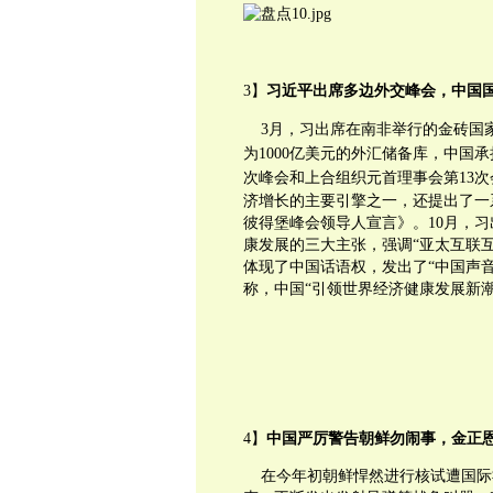
3】
习近平出席多边外交峰会
，
中国
3月，
习
出席在南非举行的金砖国家
为1000亿美元的外汇储备库，中国承
次峰会和上合组织元首理事会第13次
济增长的主要引擎之一，还提出了一
彼得堡峰会领导人宣言》。10月，习
康发展的三大主张，强调“亚太互联
体现了中国话语权，发出了“中国声
称，中国“引领世界经济健康发展新潮
4】
中国严厉警告朝鲜勿闹事，金正
在今年初朝鲜悍然进行核试遭国际