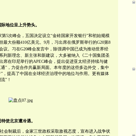
国际地位呈上升势头。
第5次峰会，五国决定设立“金砖国家开发银行”和初始规模
担最大份额410亿
美元
。9月，习出席在俄罗斯举行的G20第8
会议
。
习
在
G20
峰会发言中，除强调中国已成为推动世界经
系列新理念、新主张和新建议，大多被纳入《二十国集团圣
出席在印尼举行的APEC峰会，提出促进亚太经济持续与健
互通”，力促合作共赢新局面。本年度的这些多边外交，集中
音”，提高了中国在全球经济治理中的地位与作用。更有媒体
流”！
恩特使北京遭冷遇。
社会制裁后，金家三世政权采取敌视态度，宣布进入战争状