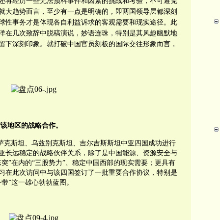
还将经历一些无法预料事件和因素的挑战和考验，不可避免
就大趋势而言，至少有一点是明确的，即
两国领导层都深刻
球性事务才是体现各自利益诉求的
客观需要和
现实途径。此
洋在几次致辞中脱稿演说，妙语连珠，特别是其风趣幽默地
留下深刻印象。就打破中国官员刻板的国际交往形象而言，
与该地区的战略合作。
萨克斯坦、乌兹别克斯坦、吉尔吉斯斯坦中亚四国成功进行
亚长远稳定的战略伙伴关系，除了是中国能源、资源安全与
突”在内的“三股势力”、稳定中国西部的现实需要；更具有
习在此次访问中与该四国签订了一批重要合作协议，特别是
济带”这一雄心勃勃蓝图。