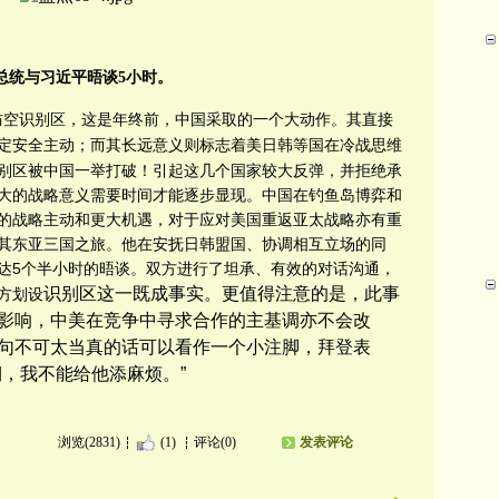
总统与习近平晤谈5小时
。
防空识别区，这是年终前，中国采取的一个大动作。其直接
定安全主动；而其长远意义则标志着美日
韩
等国在冷战思维
别区被中国一举打破！引起
这几个国家较大反弹，并拒绝承
大的战略意义需要时间才能逐步显现。中国在钓鱼岛博弈和
的战略主动和更大机遇，对于应对美国重返亚太战略亦有重
其东亚三国之旅。他在安抚日韩盟国、协调相互立场的同
达5个半小时的晤谈。双方进行了
坦承、
有效的对话
沟通，
识别区这一既成事实。更值得注意的是，此事
方
划设
影响，中美在竞争中寻求合作的主基调亦不会改
句不可太当真的话可以看作一个小注脚，拜登表
，我不能给他添麻烦。”
浏览(2831)
(1)
评论(0)
发表评论