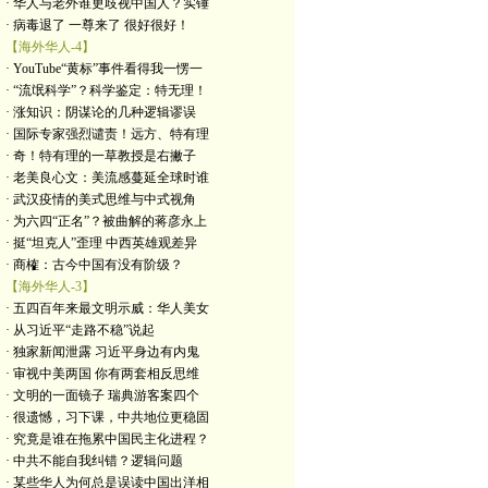
· 华人与老外谁更歧视中国人？实锤
· 病毒退了 一尊来了 很好很好！
【海外华人-4】
· YouTube“黄标”事件看得我一愣一
· “流氓科学”？科学鉴定：特无理！
· 涨知识：阴谋论的几种逻辑谬误
· 国际专家强烈谴责！远方、特有理
· 奇！特有理的一草教授是右撇子
· 老美良心文：美流感蔓延全球时谁
· 武汉疫情的美式思维与中式视角
· 为六四“正名”？被曲解的蒋彦永上
· 挺“坦克人”歪理 中西英雄观差异
· 商榷：古今中国有没有阶级？
【海外华人-3】
· 五四百年来最文明示威：华人美女
· 从习近平“走路不稳”说起
· 独家新闻泄露 习近平身边有内鬼
· 审视中美两国 你有两套相反思维
· 文明的一面镜子 瑞典游客案四个
· 很遗憾，习下课，中共地位更稳固
· 究竟是谁在拖累中国民主化进程？
· 中共不能自我纠错？逻辑问题
· 某些华人为何总是误读中国出洋相