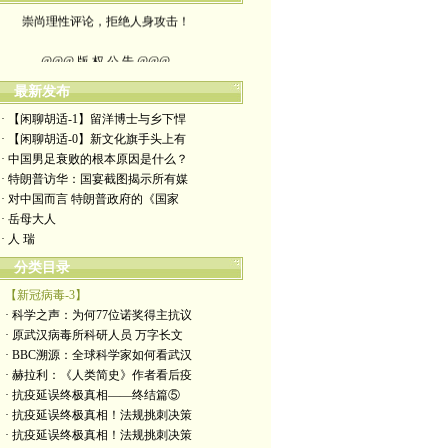
崇尚理性评论，拒绝人身攻击！
@@@ 版 权 公 告 @@@
最新发布
本博客所发布文章，
· 【闲聊胡适-1】留洋博士与乡下悍
除特别注明者外，均为原创。
· 【闲聊胡适-0】新文化旗手头上有
· 中国男足衰败的根本原因是什么？
转载或制作视频，
· 特朗普访华：国宴截图揭示所有媒
· 对中国而言 特朗普政府的《国家
须注明如下版权信息：
· 岳母大人
· 人 瑞
作者（格致夫）和出处（万维链接）
分类目录
【新冠病毒-3】
· 科学之声：为何77位诺奖得主抗议
· 原武汉病毒所科研人员 万字长文
· BBC溯源：全球科学家如何看武汉
· 赫拉利：《人类简史》作者看后疫
· 抗疫延误终极真相——终结篇⑤
· 抗疫延误终极真相！法规挑刺决策
· 抗疫延误终极真相！法规挑刺决策