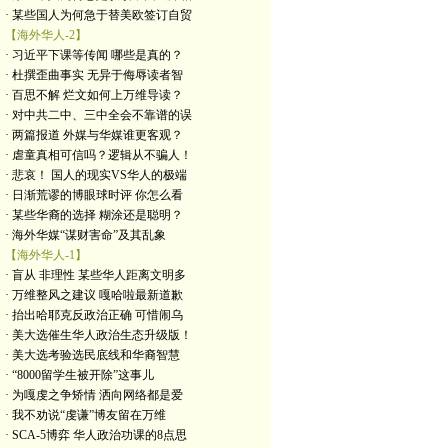
· 某些国人为何急于替美欧签订自贸
【海外华人-2】
· 习近平下课等传闻 哪些是真的？
· 杜撰歪曲事实 无异于侮辱读者智
· 百思不解 烂文如何上万维导读？
· 对中共二中、三中全会不靠谱的误
· 两篇报道 外媒与华媒谁更客观？
· 虐童真相可信吗？逻辑从不骗人！
· 悲哀！ 国人的现实VS华人的极端
· 日渐荒谬的博眼球时评 你怎么看
· 某些华裔的选择 糊涂还是聪明？
· 海外华媒“谋财害命”及其乱象
【海外华人-1】
· 盲从 非理性 某些华人距离文明多
· 万维整风之建议 嘎哈啦最新道歉
· 抬出哈耶克反政治正确 可惜闹乌
· 美大选催生华人政治生态升级版！
· 美大选考验选民底线和华裔智慧
· “8000留学生被开除”这事儿
· 为嘎虔之争矫情 洒向网络都是爱
· 我不劝说“虔谦”博友留在万维
· SCA-5博弈 华人政治功课的8点思