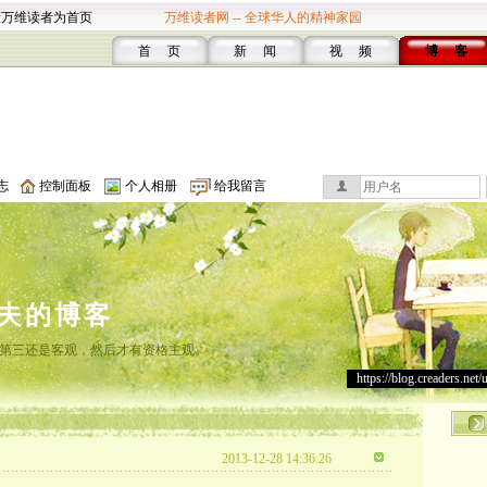
设万维读者为首页
万维读者网 -- 全球华人的精神家园
首 页
新 闻
视 频
博 客
志
控制面板
个人相册
给我留言
夫的博客
第三还是客观，然后才有资格主观。
https://blog.creaders.net/
2013-12-28 14:36:26