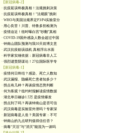
【新冠病毒-2】
· 抗疫延误终极真相！法规挑刺决策
· 抗疫延误终极真相！“法规眼”挑刺
· WHO与美国法规界定P3/P4实验室分
· 用心良苦！川普、特鲁多拒检测为
· 疫情迫近！纽时曝白宫“吵翻”真相
· COVID-19国外感染人数会超过中国
· 钟南山团队预测与我10天前博文意
· 武汉抗疫贻误战机 真相浮出水面
· 科学家实锤依据：新冠病毒非人工
· 强烈谴责阴谋论！27位国际医学专
【新冠病毒-1】
· 疫情何日终结？感染、死亡人数知
· 武汉漏报、隐瞒死亡患者知多少？
· 拐点有几种？再谈疫情态势判断
· 何为客观？纽约时报解读疫情数据
· 湖北单日确诊1.5万 是疫情爆发
· 拐点到了吗？再谈钟南山是否可信
· 武汉病毒是实验室外泄吗？专家深
· 新冠病毒是人造？美国专家：不可
· 钟南山的九点研判值得信任否？
· 病毒“灭活”与“消灭”能混为一谈吗
【港台问题-2】