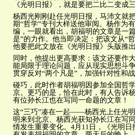
《光明日报》，就是要把二比二变成
杨西光刚刚赴任光明日报，马沛文就把
期“哲学”专刊大样送他审阅。杨作为
编，一眼就看出，胡
福明
的文章是一篇
是”的力作。他当即决定：把该文从“哲
他要把此文放在《光明日报》头版推
同时，他提出更高要求：该文还要作
能局限于理论问题，应从现实思想斗
贯穿反对“两个凡是”，加强针对性和
碰巧，此时作者胡福明因参加全国哲
京。更巧的是，恰在此时，有人告诉
有位孙长江也在写同一命题的文章！
这“三巧”凑在一起——杨西光上任光
明来到北京、杨西光获知孙长江在写
情发生重要变化。4月11日，《光明日
有发表胡福明的文章。两天后的晚上