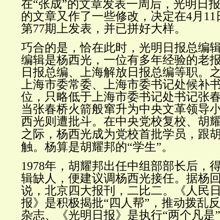
在“张成”的文章发表一周后，光明日
的文章又作了一些修改，决定在4月11
第77期上发表，并已拼好大样。
巧合的是，恰在此时，光明日报总编
编辑是杨西光，一位有多年经验的老
日报总编、上海解放日报总编等职。
上海市委常委、上海市委书记处候补
位，只略低于上海市委书记处书记张
当张春桥火箭般窜升为中央文革领导
西光则遭批斗。在中央党校复校、胡
之际，杨西光成为
党校
首批学员，跟
触。杨算是胡耀邦的“学生”。
1978年，胡耀邦出任中组部部长后，
辑缺人，便建议调杨西光接任。据杨
说，北京四大报刊，二比二。《人民
报》是积极揭批“四人帮”，推动拨乱
杂志、《光明日报》是执行“两个凡是