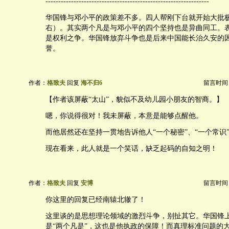
----------------------------------------------------------------
华国锋与邓小平的政策差不多。四人帮刚下台就开始大批
右）。其实两个凡是与邓小平的四个坚持也是异曲同工。
是权利之争。华国锋放弃斗争也是后来中国能长治久安的
誉。
作者：
格致夫
回复
海不归6
留言时间：20
【作者该屏蔽“太山”，貌似不及幼儿园小朋友的智商。】
嗯，你说得很对！我未屏蔽，本意是能够点醒他。
而他居然还在坚持一贯地告诉他人“一个秘密”、“一个常识
现在看来，此人就是一个笑话，缺乏起码的自知之明！
作者：
格致夫
回复
安博
留言时间：20
你这里的回复已经南辕北辙了！
这里谈的是思想理论领域的激烈斗争，别扯其它。华国锋
是“两个凡是”，这也是他执政的保障！而真理标准问题的