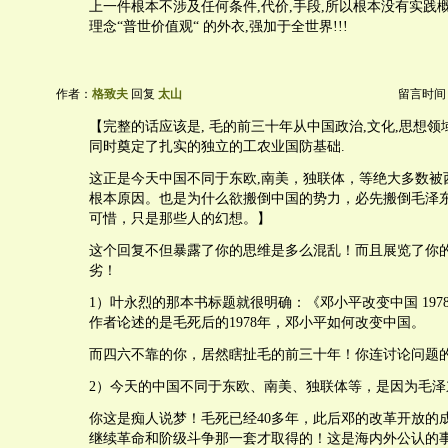
上一件根本不涉及任何条件,代价,手段,所以根本没有实践
理念“普世价值观“ 的外衣,强加于全世界!!!
作者：
格致夫
回复
太山
留言时间：20
【完整的话应该是, 毛的前三十年从中国政治,文化,思想
同时奠定了扎实的独立的工农业国防基础.
这正是今天中国不同于东欧,南美，独联体，等绝大多数被
根本原因。也是为什么欲搬倒中国的势力，必先搬倒毛泽
可惜，只是那些人的幻想。】
这个回复不但暴露了你的思维是多么混乱！而且展览了你
劣！
1）叶永烈的那本书标题就很明确：《邓小平改变中国 197
作者论述的是毛死后的1978年，邓小平如何改变中国。
而四六不靠的你，居然瞎扯毛的前三十年！你连讨论问题
2）今天的中国不同于东欧、南美、独联体等，是因为毛泽
你这是痴人说梦！毛死已经40多年，此后邓的改革开放的
继续革命和阶级斗争那一套才取得的！这是海内外公认的