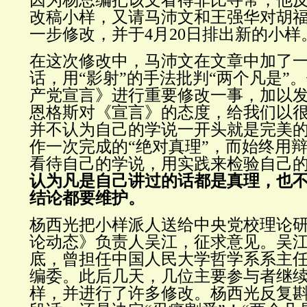
因为杨总编把该文看得非比寻常，他
改稿小样，又请马沛文和王强华对胡
一步修改，并于4月20日排出新的小样
在这次修改中，马沛文在文章中加了
话，用“影射”的手法批判“两个凡是”
产党宣言》进行重要修改一事，加以
恩格斯对《宣言》的态度，给我们以
并不认为自己的学说一开头就是完美
作一次完成的“绝对真理”，而始终用
看待自己的学说，用实践来检验自己
认为凡是自己讲过的话都是真理，也
结论都要维护。
杨西光把小样派人送给中央党校理论
论动态》负责人吴江，征求意见。吴
底，曾担任中国人民大学哲学系系主
编委。此后几天，几位主要参与者继续
样，并进行了许多修改。杨西光反复