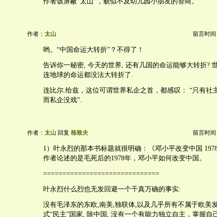
作者该屏蔽“太山”，貌似不及幼儿园小朋友的智商。
作者：
太山
留言时间：20
哟。“中国命运大转折”？不得了！
告诉你一秘密, 今天的世界, 还有几国的命运能够大转折?
连地球的命运都没法大转折了.
连比尔.给兹，这位可谓世界私企之首，都感叹： “只有社
而私企没戏”.
作者：
太山
回复
格致夫
留言时间：20
1）叶永烈的那本书标题就很明确：《邓小平改变中国 197
作者论述的是毛死后的1978年，邓小平如何改变中国。
==============================
叶永烈什么烈也无发回避一个千真万确的事实:
没有毛泽东的东欧,南美,独联体,以及几乎所有不属于欧美
式“民主”国家, 除中国, 没有一个有能力独立自主，掌握