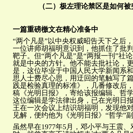
（二）极左理论禁区是如何被
一篇重磅檄文在精心准备中
“两个凡是”以中央权威昭告天下之后
一位讲师胡福明意识到，他抓住了批
靶子。但“两个凡是”是“两报一刊”社
就是中央的方针。他不能去批社论，
是，这位毕业于中国人民大学新闻系
思人士费尽心思，用迂回的笔触写了
践是检验真理的标准》，几番修改后，于
稿《光明日报》，寄给该报编辑、哲
这位编辑是学法律出身，已在光明日报
王在一次会议上结识胡福明，发现他
见解，便约他为《光明日报》“哲学”
虽然早在1977年5月，邓小平与王震