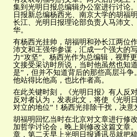
集到光明日报总编辑办公室进行讨论
日报新总编杨西光、南京大学的胡福
长江、光明日报理论部负责人马沛文
华。
有杨西光挂帅，胡福明和孙长江两位
沛文和王强华参谋，汇成一个强大的
力“攻坚”。
杨西光作为总编辑，视野
文接受采访时所说，当时他虽然也知道
是”，但并不知道背后的那些高层斗争
他站得比他高，也比作者高。
在此关键时刻，《光明日报》有人反
反对者认为，发表此文，将使《光明日
对立的地位”！杨西光排除干扰，决意
胡福明回忆当时在北京对文章进行修
加哲学讨论会，晚上则修改这篇文章
章，第二天早上光明日报通讯员就把