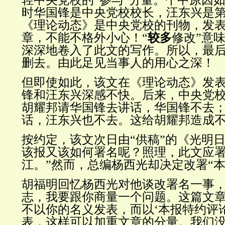
轻中央党校的“参与”分量。个中原因
时华国锋是中央党校校长，汪东兴是
《理论动态》是中央党校的刊物，发
章，不能不格外小心！“
较多
修改”意
深深地卷入了此文的写作。所以，最后
删去。由此足见当事人的用心之深！
但即使如此，该文在《理论动态》发
锋和汪东兴深感不快。后来，中央党
胡耀邦请华国锋去讲话，华国锋不去
话，汪东兴也不去。这给胡耀邦造成
按约定，该文次日由“供稿”的《光明
该报又该如何署名呢？
照理，此文应署
江。”然而，总编杨西光却决定改署“本
胡福明回忆杨西光对他谈改署名一事，
志，我要跟你商量一个问题。这篇文
不以你的名义发表，而以‘本报特约评
表，这样可以加重文章的分量。我们