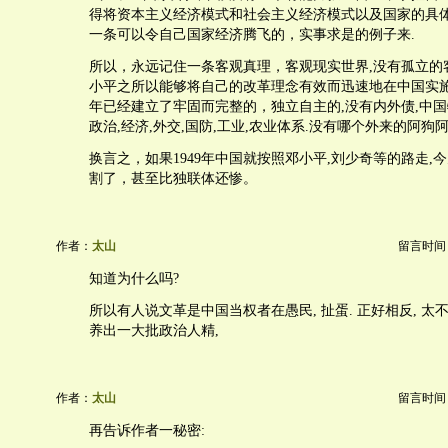
得将资本主义经济模式和社会主义经济模式以及国家的具体
一条可以令自己国家经济腾飞的，实事求是的例子来.
所以，永远记住一条客观真理，客观现实世界,没有孤立的
小平之所以能够将自己的改革理念有效而迅速地在中国实施
年已经建立了牢固而完整的，独立自主的,没有内外债,中
政治,经济,外交,国防,工业,农业体系.没有哪个外来的阿狗
换言之，如果1949年中国就按照邓小平,刘少奇等的路走,
割了，甚至比独联体还惨。
作者：
太山
留言时间：20
知道为什么吗?
所以有人说文革是中国当权者在愚民, 扯蛋. 正好相反, 太不
养出一大批政治人精,
作者：
太山
留言时间：20
再告诉作者一秘密: