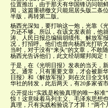
位置推出，由于那天有华国锋访问朝
闻，这篇重磅檄文只能屈居头版二条
半版，
再
转第二版。
杨西光深知，要打响这一炮，光靠《
力还不够。所以，在该文发表前，他
涛、人民日报总编辑胡绩伟、解放军
况，打招呼。他们也曾向杨西光打听文
当时，对于没有“来头”的文章，不敢
杨西光告诉他们，此文经胡耀邦阅定
于是，在《光明日报》发表的当天，
文
。
通常，只有重要文章，才会被新
日报》和《解放军报》则在次日全文
华社的转发，此后两天，有20多家省
公开提出“实践是检验真理的唯一标准
惊！这意味着马列主义、毛泽东思想
真理，只有实践检验说了才算！“两个