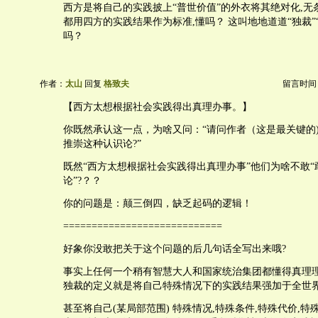
西方是将自己的实践披上“普世价值”的外衣将其绝对化,无
都用四方的实践结果作为标准,懂吗？ 这叫地地道道“独裁”
吗？
作者：
太山
回复
格致夫
留言时间：20
【西方太想根据社会实践得出真理办事。】
你既然承认这一点，为啥又问：“请问作者（这是最关键的)
推崇这种认识论?”
既然“西方太想根据社会实践得出真理办事”他们为啥不敢“
论”?？？
你的问题是：颠三倒四，缺乏起码的逻辑！
============================
好象你没敢把关于这个问题的后几句话全写出来哦?
事实上任何一个稍有智慧大人和国家统治集团都懂得真理理
独裁的定义就是将自己特殊情况下的实践结果强加于全世界
甚至将自己(某局部范围) 特殊情况,特殊条件,特殊代价,