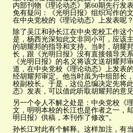
内部刊物《理论动态》第60期先行发
免有疑问：《光明日报》组织写作的
在中央党校的《理论动态》上发表呢
除了吴江和孙长江在中央党校工作这
是，杨西光深知此文非同小可，应该
的胡耀邦的指导和支持。
当时，胡耀
长，跟《光明日报》没有直接领导关
《光明日报》的名义将该文送胡耀邦
道，在中央党校《理论动态》上发表
经胡耀邦审定。他当时虽为中组部长
校副校长。于是，这位总编决定先将
态》发表，可以借此听取胡耀邦的意
另一个令人不解之处是：中央党校《
文，明明本校的长江也是作者之一，
明日报》供稿，本刊作了修改”
。
孙长江对此有个解释。这样加注，有