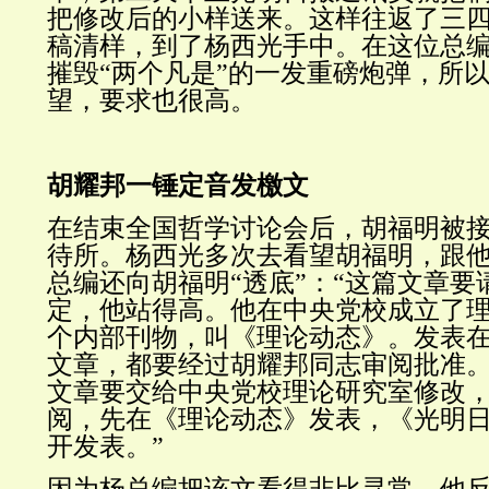
把修改后的小样送来。这样往返了三
稿清样，到了杨西光手中。
在这位总
摧毁“两个凡是”的一发重磅炮弹，所
望，要求也很高。
胡耀邦一锤定音发檄文
在结束全国哲学讨论会后，胡福明被
待所。杨西光多次去看望胡福明，跟
总编还向胡福明“透底”：“这篇文章要
定，他站得高。他在中央党校成立了
个内部刊物，叫《理论动态》。发表
文章，都要经过胡耀邦同志审阅批准
文章要交给中央党校理论研究室修改
阅，先在《理论动态》发表，《光明
开发表。”