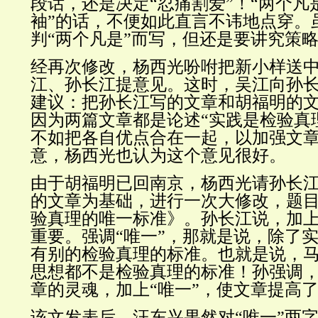
段话，还是决定“忍痛割爱”！“两个凡
袖”的话，不便如此直言不讳地点穿。
判“两个凡是”而写，但还是要讲究策
经再次修改，杨西光吩咐把新小样送
江、孙长江提意见。这时，吴江向孙
建议：把孙长江写的文章和胡福明的文
因为两篇文章都是论述“实践是检验真
不如把各自优点合在一起，以加强文
意，杨西光也认为这个意见很好。
由于胡福明已回南京，杨西光请孙长
的文章为基础，进行一次大修改，题
验真理的唯一标准》。孙长江说，加上
重要。强调“唯一”，那就是说，除了
有别的检验真理的标准。也就是说，
思想都不是检验真理的标准！孙强调，
章的灵魂，加上“唯一”，使文章提高
该文发表后，汪东兴果然对“唯一”两