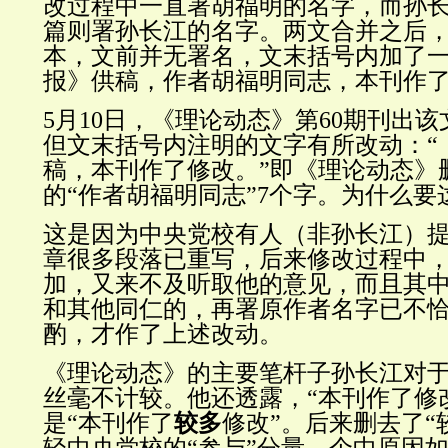
改过程中一直署胡福明的名字，而孙
篇则署孙长江的名字。两文合并之后
本，文前并无署名，文末括号内加了
报》供稿，作者胡福明同志，本刊作了
5月10日，《理论动态》第60期刊出
但文末括号内注明的文字有所改动：
稿，本刊作了修改。”
即《理论动态》
的
“作者胡福明同志”
7个字。为什么要
这是因为中央党校有人（非孙长江）
章很多段落已重写，后来修改过程中
加，又来不及听取他的意见，而且其
和其他同仁的，再署原作者名字已不
酌，才作了上述改动。
《理论动态》的主要笔杆子孙长江对
丝毫不计较。他还透露，“本刊作了修
是“本刊作了
较多
修改”。后来删去了“