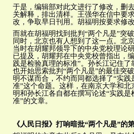
于是，编辑部对此文进行了修改，删
关解释，排出清样。王强华在信中要
改，争取早日刊用。胡福明按要求修
而就在胡福明找到批判“两个凡是”突
同时，北京也有人想到了这一点。北
当时在胡耀邦领导下的中央党校理论
已提及，胡耀邦在中央党校曾指出，编
践是检验真理的标准”。孙长江记住了
也开始思索批判“两个凡是”的最佳突
明不谋而合，不约而同都选择了“实践
准”这个命题。这样，在南京大学和北
明和孙长江各自都在撰写论述“实践是
准”的文章。
《人民日报》打响暗批“两个凡是”的