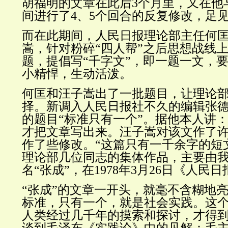
胡福明的文章在此后3个月里，又在他
间进行了4、5个回合的反复修改，足
而在此期间，人民日报理论部主任何
嵩，针对粉碎“四人帮”之后思想战线
题，提倡写“千字文”，即一题一文，
小精悍，生动活泼。
何匡和汪子嵩出了一批题目，让理论
择。新调入人民日报社不久的编辑张
的题目“标准只有一个”。据他本人讲
才把文章写出来。汪子嵩对该文作了
作了些修改。“这篇只有一千余字的短
理论部几位同志的集体作品，主要由我
名“张成”，在1978年3月26日《人民
“张成”的文章一开头，就毫不含糊地
标准，只有一个，就是社会实践。这
人类经过几千年的摸索和探讨，才得