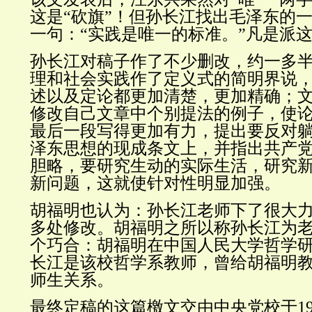
这是“砍旗”！
但孙长江找出毛泽东的
一句：“实践是唯一的标准。”凡是派
孙长江对稿子作了不少删改，约一多
理和社会实践作了定义式的简明界说
述以及定论都更加清楚，更加精确；
修改自己文章中个别提法的例子，使
最后一段写得更加有力，提出要反对
泽东思想的现成条文上，并指出共产
胆略，要研究生动的实际生活，研究
新问题，这就使针对性明显加强。
胡福明也认为：孙长江老师下了很大
多处修改。胡福明之所以称孙长江为
个巧合：胡福明在中国人民大学哲学
长江是该校哲学系教师，曾给胡福明
师生关系。
最终定稿的这篇檄文交由中央党校于197