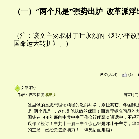
（一）“两个凡是”强势出炉 改革派浮
（注：该文主要取材于叶永烈的《邓小平改
国命运大转折》。）
浏览(3854)
(1)
文章评论
作者：双不 回复
格致夫
留言时间：20
这里谈的是思想理论领域的激烈斗争，别扯其它。华国锋
是“两个凡是”，这也是他执政的保障！而真理标准问题的
国锋在1978年底的中共中央工作会议闭幕会讲话中，不得不
误作了检讨！中共十一届三中全会已经是邓小平主导，华
的主席，已经失去影响力！（详见后面那篇）