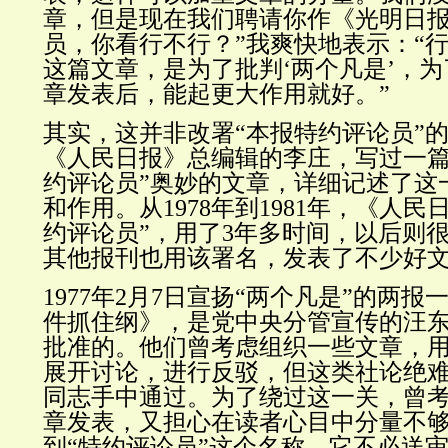
章，但是现在我们聘请你作《光明日
员，你看行不行？”我爽快地表示：“行
这篇文章，是为了批判‘两个凡是’，
章发表后，能起更大作用就好。”
其实，这并非改署“本报特约评论员”
《人民日报》总编辑的李庄，写过一篇
约评论员”奥妙的文章，详细记述了这
和作用。从1978年到1981年，《人民
约评论员”，用了3年多时间，以后则
其他报刊也用该
署名
，发表了不少好
1977年2月7日宣扬“两个凡是”的两
件抓住纲》，是党中央分管宣传的汪
批准的。他们曾考虑组织一些文章，
展开讨论，进行反驳，但这类社论绝难
同志手中通过。为了绕过这一关，曾
章发表，又担心在读者心目中分量不
到“特约评论员”这个名称。它不必送