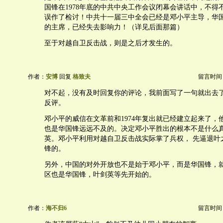
国锋在1978年底的中共中央工作会议闭幕会讲话中，不得不
误作了检讨！中共十一届三中全会已经是邓小平主导，华
的主席，已经失去影响力！（详见后面那篇）
至于对越自卫反击战，则是之后才发生的。
作者：
安博
回复
格致夫
留言时间：20
对不起，没有及时回复你的评论，我前面写了一句就出去
反评。
邓小平的威信在文革前和1974年复出就已经建立起来了，
也是华国锋远远不及的。决定邓小平胜出的根本不是什么
英。邓小平利用对越自卫反击战实际掌了兵权， 先逼退叶
锋的。
另外，中国的对外开放也不是始于邓小平，而是华国锋，
区也是华国锋，叶剑英等先开始的。
作者：
海不归6
留言时间：20