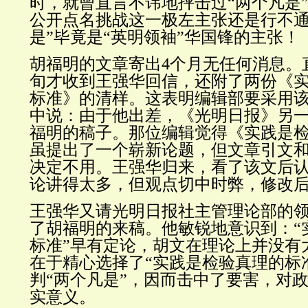
时，就曾直言不讳地抨击过“两个凡是
公开点名挑战这一极左主张还是行不通
是”毕竟是“英明领袖”华国锋的主张！
胡福明的文章寄出4个月无任何消息。直
旬才收到王强华回信，还附了两份《
标准》的清样。这表明编辑部要采用
中说：
由于他出差，《光明日报》另
福明的稿子。那位编辑觉得《实践是
虽提出了一个崭新论题，但文章引文
决定不用。王强华归来，看了该文后
论讲得太多，但观点切中时弊，修改
王强华又请光明日报社主管理论部的
了胡福明的来稿。他敏锐地意识到：“
标准”早有定论，胡文在理论上并没有
在于精心选择了“实践是检验真理的标
判“两个凡是”，因而击中了要害，对
实意义。