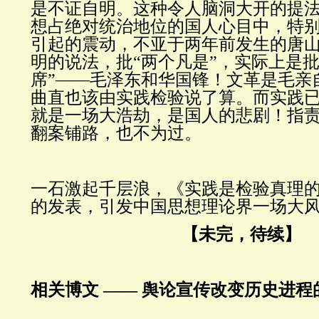
是不证自明。这种令人脑洞大开的提
想占绝对统治地位的国人心目中，特
引起的震动，不亚于两年前发生的唐
明的说法，批“两个凡是”，实际上是批
席”
——
毛泽东和华国锋！文革是毛亲
曲直也该由实践检验说了算。而实践
就是一场大浩劫，是国人的悲剧！指
翻案铺路，也不为过。
一石激起千层浪，《实践是检验真理
的发表，引发中国思想理论界一场大
【未完，待续】
相关
博文
—— 舆论宣传改变历史进程