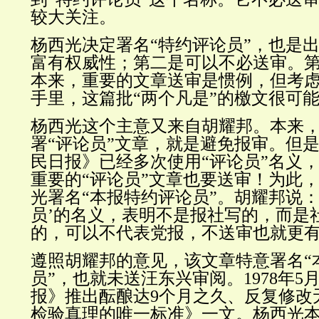
较大关注。
杨西光决定
署名
“特约评论员”，也是
富有权威性；第二是可以不必送审。
本来，重要的文章送审是惯例，但考
手里，这篇批“两个凡是”的檄文很可
杨西光这个主意又来自胡耀邦。本来，
署“评论员”文章，就是避免报审。但
民日报》已经多次使用“评论员”名义
重要的“评论员”文章也要送审！为此
光
署名
“本报特约评论员”。
胡耀邦说：
员’的名义，表明不是报社写的，而是
的，可以不代表党报，不送审也就更有
遵照胡耀邦的意见，该文章特意署名“
员”，也就未送汪东兴审阅。
1978年
报》推出酝酿达9个月之久、反复修改
检验真理的唯一标准》一文。
杨西光