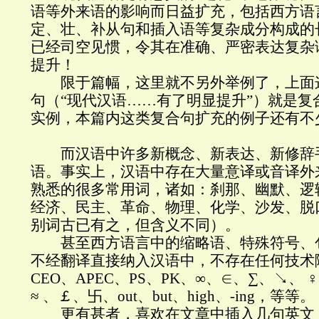
语等外来语的影响而日益扩充，包括西方语
定、壮、补从句和插入语等复杂成分构成的
已经司空见惯，令其在准确、严密表达复杂
提升！
限于篇幅，这里就不另外举例了，上面
句（“现代汉语……有了明显提升”）就是复
实例，本篇内这类复合句扩充的例子还有不
而汉语中许多新概念、新表达、新修辞
语。事实上，汉语中存在大量意译或音译外
熟悉的很多常用词，诸如：刹那、幽默、逻
经济、民主、革命、物理、化学、沙发、脱
别词古已有之，但含义不同）。
甚至西方语言中的缩略语、特殊符号、
不经翻译直接纳入汉语中，不存在任何技术
CEO、APEC、PS、PK、∞、∈、∑、↘、 ♀
≈ 、￡、卐、out、but、high、-ing，等等。
更有甚者，喜欢在文章中插入几句英文