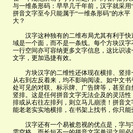
与一维条形码：早早几千年前，汉字就采用“
拼音文字至今只能属于“一维条形码”的水平
大？
汉字这种独有的二维布局尤其有利于快
域是一个面，而不是一条线。每个方块汉字
一行空间亦可容纳更多文字信息，这比识读
文字，更加迅捷有效。
方块汉字的二维性还体现在横排、竖排
从右到左反着来，均不影响阅读。如中文书
处可见的对联、标示牌、广告牌等，甚至自
竖排。这是任何拼音文字无法企及的灵活性
排或从右往左排列，则立马儿崩溃！拼音文
能老老实实地横排，在书架上找书，你只能
汉字还有一个易被忽视的优点是，字与
需空格。而长短不一的拼音文字单词之间必