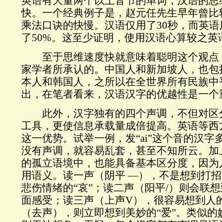
英语有大量两个以上音节的单词，汉语的思
快。一个经典例子是，赵元任先生早年曾比
乘法口诀的快慢。汉语仅用了30秒，而英语
了50%。这至少证明，使用汉语心算较之英
至于思维速度快就意味着聪明这个观点
家学者所承认的。中国人和新加坡人，也包
本人和韩国人，之所以在全世界所有民族中
出，在笔者看来，汉语汉字的优越性是一个
此外，汉字独有的四个声调，不但对区
工具，更使信息承载量成倍提高。英语等西
这一优势。试举一例，发“ai”这个音的汉字
没有声调，就容易乱套，甚至不知所云。加
的孤立语境中，也能具备基本区分度，因为
用语义。读一声（阴平 —），不是想到打招
悲伤情绪的“哀”；读二声（阳平/）则会联想
面感受；读三声（上声V），很容易想到人的
（去声），则立即想到美妙的“爱”。类似的