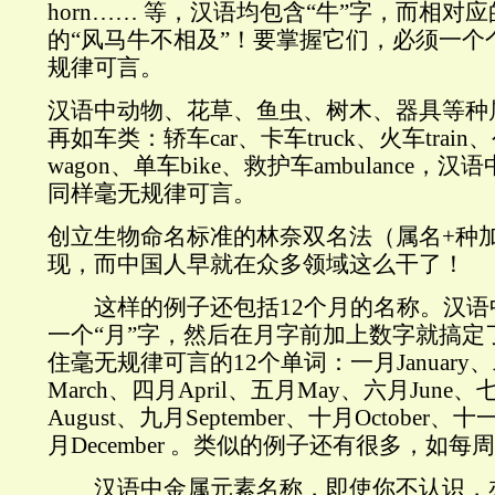
horn…… 等，汉语均包含“牛”字，而相对
的“风马牛不相及”！要掌握它们，必须一个
规律可言。
汉语中动物、花草、鱼虫、树木、器具等种
再如车类：轿车car、卡车truck、火车train
wagon、单车bike、救护车ambulance，
同样毫无规律可言。
创立生物命名标准的林奈双名法（属名+种加
现，而中国人早就在众多领域这么干了！
这样的例子还包括12个月的名称。汉语中
一个“月”字，然后在月字前加上数字就搞定
住毫无规律可言的12个单词：一月January、二
March、四月April、五月May、六月June、
August、九月September、十月October、
月December 。类似的例子还有很多，如每
汉语中金属元素名称，即使你不认识，