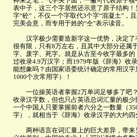
神来之笔：气字头下面，一撇可代表原子核
表中子，这三个字居然还示意了原子结构！
字“砼”，不仅一个字取代3个字“混凝土”，且
完美会意，而专用于姓的“仝”表示读音。
汉字极少需要造新字这一优势，决定了
很有限，只有8万左右，且其中大部分还属
字、废字、死字。就是从古至今收字最多的
过收录4.9万汉字；而1979年版《辞海》收录
能想象吗？由国家语委统计确定的常用汉字只
1000个次常用字）！
一位操英语者掌握2万单词足够多了吧？
收录汉字数，但也只占英语总词汇量的极少部
一个中国人只要掌握前者六分之一数量（35
字），就相当于《辞海》收录汉字的大约四
两种语言在词汇量上的巨大差异，带来