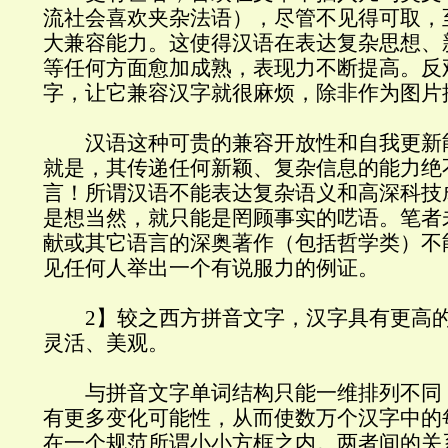
流社会喜欢夹杂法语），尽管不见得可取，
大兼容能力。这使得汉语在表达复杂思想、
等任何方面愈加成熟，表现力不断提高。反
字，让它兼容汉字就很麻烦，除非作为图片
汉语这种可贵的兼容开放性和自我更新
就是，其传递任何新颖、复杂信息的能力绝
言！所谓汉语不能表达复杂语义和高深科技
是想当然，就只能是罔顾事实的呓语。笔者
献或其它语言的深奥著作（包括哲学类）不
见任何人举出一个有说服力的例证。
2】较之西方拼音文字，汉字具有更高的
灵活、美观。
与拼音文字单词结构只能一维排列不同
有更多变化可能性，从而使数万个汉字中的
在一个规范所谓小小方框之内。两者间的关