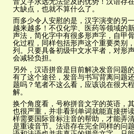
音文字永远无法企及的优势！汉语存
大缺点，也就不算什么了。
而多少令人安慰的是，汉字演变的另
越来越多！不仅化学、医药等领域的
声法，简化字中有很多形声字，自甲
化过程，同样包括形声这个重要类别
列。只要具备初级中文水平者，对形
会减轻负担。
另外，汉语拼音是目前解决发音问题
有了这个途径，发音与书写背离问题
题吗？笔者不这么看，应该说在很大
解。
换个角度看，号称拼音文字的英语，
也很严重，并非看到单词就能直接拼
样需要国际音标注音的帮助，才能弄
是重读音节。法语存在完全同样的问
语和法语也并非真正的拼音文字，只