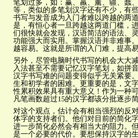
笔划过多，如：赢、羸、薰、疆、蠢
等，类似的多笔划汉字还有不少，有
书写与发音成为入门者难以跨越的两
是，有恒心者一旦跨越这两道门槛，
们很快就会发现，汉语简洁的语法、
功能强大而实用。掌握汉语并非难事
越容易。这就是所谓的入门难，提高
另外，尽管电脑时代书写的机会大大
入法甚至不需要记忆汉字笔划，如拼
汉字书写难的问题变得似乎无关紧要
生和初学者的困难。更重要的是，文
性累积效果具有重大意义！作为一种
凡笔画数超过15的汉字都该分批逐步
对这个观点，估计会有相当强烈的反
体字的支持者们。他们对目前的简化
进一步简化必然会有相当大的阻力。
是一个必要的代价。要想保持汉字的