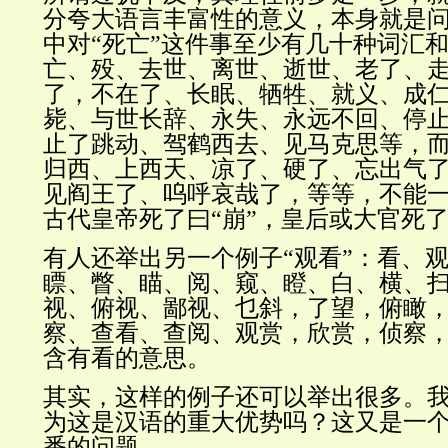
分夸大语言丰富性的意义，本身就是
中对“死亡”这件事至少有几十种词汇
亡、殁、去世、离世、逝世、老了、
了，不在了、长眠、牺牲、就义、成
毙、与世长辞、永失、永远不回、停
止了跳动、驾鹤西去、见马克思等，
归西、上西天、凉了、硬了、忘出气
见阎王了、呜呼哀哉了，等等，不能
古代皇帝死了曰“崩”，皇后或大官死了
有人还举出另一个例子“观看”：看、
瞟、瞥、瞄、阅、窥、瞪、白、横、
视、俯视、鄙视、乜斜，了望，俯瞰
察、查看、查阅、观赏，欣赏，侦察
含有看的意思。
其实，这样的例子还可以举出很多。
为这是汉语的重大优势吗？这又是一
番的问题。