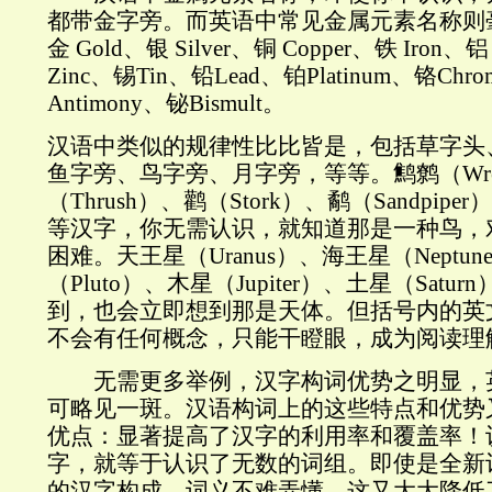
都带金字旁。而英语中常见金属元素名称则
金 Gold、银 Silver、铜 Copper、铁 Iron、铝
Zinc、锡Tin、铅Lead、铂Platinum、铬Chro
Antimony、铋Bismult。
汉语中类似的规律性比比皆是，包括草字头
鱼字旁、鸟字旁、月字旁，等等。鹪鹩（Wr
（Thrush）、鹳（Stork）、鹬（Sandpiper
等汉字，你无需认识，就知道那是一种鸟，
困难。天王星（Uranus）、海王星（Neptu
（Pluto）、木星（Jupiter）、土星（Sat
到，也会立即想到那是天体。但括号内的英
不会有任何概念，只能干瞪眼，成为阅读理
无需更多举例，汉字构词优势之明显，
可略见一斑。汉语构词上的这些特点和优势
优点：显著提高了汉字的利用率和覆盖率！
字，就等于认识了无数的词组。即使是全新
的汉字构成，词义不难弄懂。这又大大降低