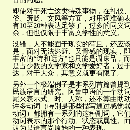
即使对于死亡这类特殊事物，在礼仪
俗、褒贬、文风等方面，对用词准确
有10至20种表达足够了，过多的同义
余，但也仅限于丰富文学性的意义。
没错，人不能囿于现实的苟且，还应
是，面对无法逃避、又骨感的现实，
丰富的“诗和远方”也只能是调味品，
是占少数的文学家和文学爱好者，过
达，对于大众，其意义就更有限了。
另外一个极端例子是本系列首篇曾提
民族语言的研究。阿鲁申语的一个动词
尾来表示式、时、人称，还不算由助
许多动词（特別是那些描写通过感觉
动词）都拥有一系列的这种副词，它
动词表示的那个行动、状态或属性。
认为是语言尚原始的一种表现。