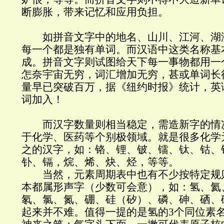
断膨胀，带来记忆和应用负担。
如拼音文字中的地名、山川、江河、湖
每一个都是独有单词。而汉语中这类名称基
成。拼音文字则试图给天下每一事物都用一
怎奈宇宙无穷，词汇增加无穷，甚或单词长
量早已突破百万，据《纽约时报》统计，英
词加入！
而汉字数量则相当稳定，需造新字的情
于化学、医药等个别极领域。就是很多化学
之的汉字，如：铬、锂、铍、镭、钛、钴、
钋、镉，烷、烯、炔、烃，等等。
当然，元素周期表中也有不少按特定规
本都属形声字（少数可会意），如：氢、氦
氡、氯、氮、硼、硅（矽）、磷、砷、硒、
起来并不难。值得一提的是氢的3个同位素