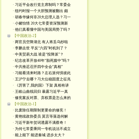
· 习近平会改行党主席制吗？常委会
· 纽约时报一个大胆预测被翻出 颇
· 胡春华缘何非20大总理人选？习一
· 小赌怡情 20大七常委资深预测新
· 他们真看懂中国与美国局势了吗？
【中国政治-2】
· 两官员空降湖北 有人将丢乌纱啦
· 李鹏去世 平反“六四”时机到了？
· 中美贸易大战 谁是“投降派”？
· 纪念改革开放40年“胎死腹中”吗？
· 中共推迟召开四中全会“真相”
· 习能看清来时路？左右派何惧彼此
· 王沪宁去哪？习大位稳固度之征兆
· 《厉害了,我的国》下架 真相有讲
· 王岐山曲线回归 暴露习近平一真
· 修宪案反对票、弃权票是怎么来的
【中国政治-1】
· 比废除任期限制更要命的修宪！
· 黄艳续政协委员 莫言等落选何解
· 习近平新年贺词透露不满蔡奇！
· 为何七常委乘同一专机说法不成立
· 能上能下 能进秦城 进步太大？