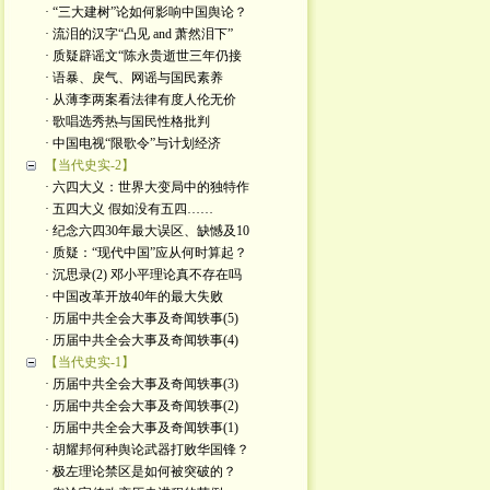
· “三大建树”论如何影响中国舆论？
· 流泪的汉字“凸见 and 萧然泪下”
· 质疑辟谣文“陈永贵逝世三年仍接
· 语暴、戾气、网谣与国民素养
· 从薄李两案看法律有度人伦无价
· 歌唱选秀热与国民性格批判
· 中国电视“限歌令”与计划经济
【当代史实-2】
· 六四大义：世界大变局中的独特作
· 五四大义 假如没有五四……
· 纪念六四30年最大误区、缺憾及10
· 质疑：“现代中国”应从何时算起？
· 沉思录(2) 邓小平理论真不存在吗
· 中国改革开放40年的最大失败
· 历届中共全会大事及奇闻轶事(5)
· 历届中共全会大事及奇闻轶事(4)
【当代史实-1】
· 历届中共全会大事及奇闻轶事(3)
· 历届中共全会大事及奇闻轶事(2)
· 历届中共全会大事及奇闻轶事(1)
· 胡耀邦何种舆论武器打败华国锋？
· 极左理论禁区是如何被突破的？