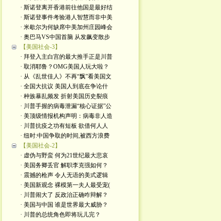
· 斯诺登离开香港前往他国是最好结
· 斯诺登事件考验港人智慧而非中美
· 米歇尔为何缺席中美加州庄园峰会
· 奥巴马VS中国首脑 从发飙变散步
【美国社会-3】
· 拜登入主白宫的最大推手正是川普
· 取消耶鲁？OMG美国人玩大啦？
· 从《乱世佳人》不再“飘”看美国文
· 全国大抗议 美国人到底在争论什
· 种族暴乱频发 折射美国历史裂痕
· 川普手握的病毒泄漏“核心证据”公
· 美顶级情报机构声明：病毒非人造
· 川普抗疫之功有短板 欲借何人人
· 纽时:中国争取的时间,被西方浪费
【美国社会-2】
· 虚伪与野蛮 何为21世纪最大悲哀
· 美国务卿丢官 解职李克强如何？
· 震撼的枪声 令人无语的美式逻辑
· 美国新观念 裸模第一夫人最受宠(
· 川普闹大了 反政治正确咋辩解？
· 美国与中国 谁是世界最大威胁？
· 川普的总统角色即将玩儿完？