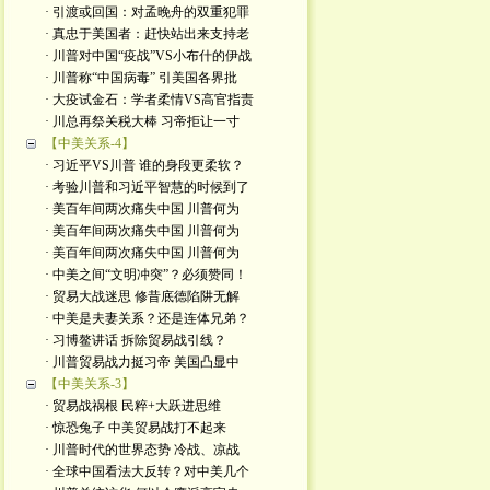
· 引渡或回国：对孟晚舟的双重犯罪
· 真忠于美国者：赶快站出来支持老
· 川普对中国“疫战”VS小布什的伊战
· 川普称“中国病毒” 引美国各界批
· 大疫试金石：学者柔情VS高官指责
· 川总再祭关税大棒 习帝拒让一寸
【中美关系-4】
· 习近平VS川普 谁的身段更柔软？
· 考验川普和习近平智慧的时候到了
· 美百年间两次痛失中国 川普何为
· 美百年间两次痛失中国 川普何为
· 美百年间两次痛失中国 川普何为
· 中美之间“文明冲突”？必须赞同！
· 贸易大战迷思 修昔底德陷阱无解
· 中美是夫妻关系？还是连体兄弟？
· 习博鳌讲话 拆除贸易战引线？
· 川普贸易战力挺习帝 美国凸显中
【中美关系-3】
· 贸易战祸根 民粹+大跃进思维
· 惊恐兔子 中美贸易战打不起来
· 川普时代的世界态势 冷战、凉战
· 全球中国看法大反转？对中美几个