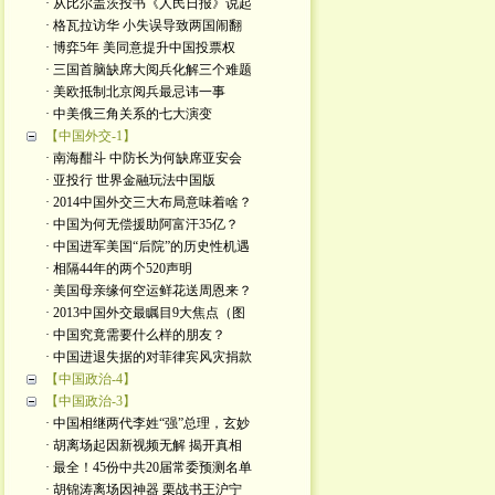
· 从比尔盖茨投书《人民日报》说起
· 格瓦拉访华 小失误导致两国闹翻
· 博弈5年 美同意提升中国投票权
· 三国首脑缺席大阅兵化解三个难题
· 美欧抵制北京阅兵最忌讳一事
· 中美俄三角关系的七大演变
【中国外交-1】
· 南海酣斗 中防长为何缺席亚安会
· 亚投行 世界金融玩法中国版
· 2014中国外交三大布局意味着啥？
· 中国为何无偿援助阿富汗35亿？
· 中国进军美国“后院”的历史性机遇
· 相隔44年的两个520声明
· 美国母亲缘何空运鲜花送周恩来？
· 2013中国外交最瞩目9大焦点（图
· 中国究竟需要什么样的朋友？
· 中国进退失据的对菲律宾风灾捐款
【中国政治-4】
【中国政治-3】
· 中国相继两代李姓“强”总理，玄妙
· 胡离场起因新视频无解 揭开真相
· 最全！45份中共20届常委预测名单
· 胡锦涛离场因神器 栗战书王沪宁