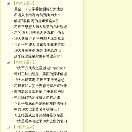
【19大专题-2】
· 最全！38份常委预测得分大比拼
· 不潜入中南海 咋能预测19大？
· 解读7常委 习的规矩策略大胜！
· 习近平思想入19大党章的几种误读
· 习的19大 消灭党内派系权斗的大
· 19大透露 习近平思想无缘新党章
· 习近平的19大 尝试改变叙事方式
· 19大开幕前夕 海外预测总盘点
· 赵乐际比陈敏尔更有希望入常！
【19大专题-1】
· 19大军方代表之震撼 超中共9大！
· 评对王岐山隐身、露面的荒谬解读
· 19大布局落定 习近平不待见思想
· 习班底19大妥协姿态与碾压式强逻
· 郭与老领导清君侧 习王联盟神话
· 中共隔代指定接班人尚有活路
· 习近平班底正向危险的歧路漂移？
· 中共19大七常委名单明朗化！
· 习王结盟或公开决裂都是伪命题
· 19大是观察习近平20大去留的窗口
【中国外交-2】