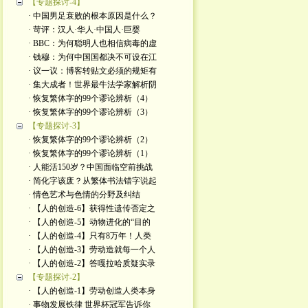
【专题探讨-4】
· 中国男足衰败的根本原因是什么？
· 苛评：汉人·华人·中国人·巨婴
· BBC：为何聪明人也相信病毒的虚
· 钱穆：为何中国国都决不可设在江
· 议一议：博客转贴文必须的规矩有
· 集大成者！世界最牛法学家解析阴
· 恢复繁体字的99个谬论辨析（4）
· 恢复繁体字的99个谬论辨析（3）
【专题探讨-3】
· 恢复繁体字的99个谬论辨析（2）
· 恢复繁体字的99个谬论辨析（1）
· 人能活150岁？中国面临空前挑战
· 简化字该废？从繁体书法错字说起
· 情色艺术与色情的分野及纠结
· 【人的创造-6】获得性遗传否定之
· 【人的创造-5】动物进化的“目的
· 【人的创造-4】只有8万年！人类
· 【人的创造-3】劳动造就每一个人
· 【人的创造-2】答嘎拉哈质疑实录
【专题探讨-2】
· 【人的创造-1】劳动创造人类本身
· 事物发展铁律 世界杯冠军告诉你