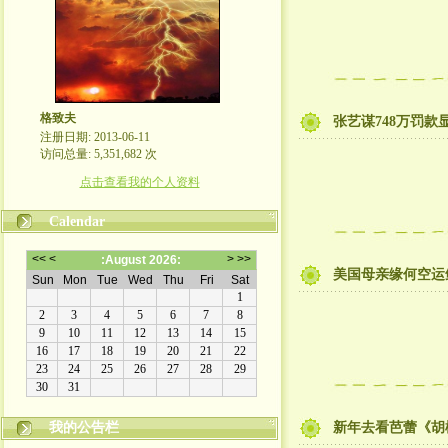
格致夫
张艺谋748万罚款
注册日期: 2013-06-11
访问总量: 5,351,682 次
点击查看我的个人资料
Calendar
美国母亲缘何空运
崇尚理性评论，拒绝人身攻击！
我的公告栏
新年去看芭蕾《胡