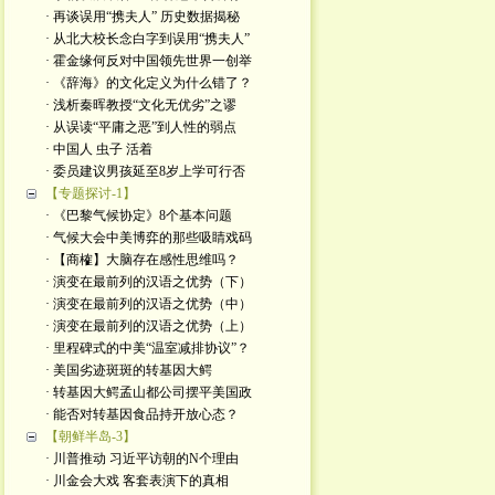
· 再谈误用“携夫人” 历史数据揭秘
· 从北大校长念白字到误用“携夫人”
· 霍金缘何反对中国领先世界一创举
· 《辞海》的文化定义为什么错了？
· 浅析秦晖教授“文化无优劣”之谬
· 从误读“平庸之恶”到人性的弱点
· 中国人 虫子 活着
· 委员建议男孩延至8岁上学可行否
【专题探讨-1】
· 《巴黎气候协定》8个基本问题
· 气候大会中美博弈的那些吸睛戏码
· 【商榷】大脑存在感性思维吗？
· 演变在最前列的汉语之优势（下）
· 演变在最前列的汉语之优势（中）
· 演变在最前列的汉语之优势（上）
· 里程碑式的中美“温室减排协议”？
· 美国劣迹斑斑的转基因大鳄
· 转基因大鳄孟山都公司摆平美国政
· 能否对转基因食品持开放心态？
【朝鲜半岛-3】
· 川普推动 习近平访朝的N个理由
· 川金会大戏 客套表演下的真相