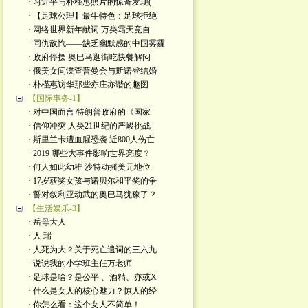
· 习近平与朴槿惠照片的惊奇发现(
· 【足球公理】最牛特色：足球拒绝
· 网络世界新年献词 万类霜天竞自
· 同仇敌忾——缺乏幽默感的中国雾霾
· 政府停摆 奥巴马逛街吃快餐解闷
· 俄美女间谍查普曼会与斯诺登结婚
· 朴槿惠访华那些亦庄亦谐的趣图
【国际事务-1】
· 对中国而言 特朗普政府的《国家
· 信仰冲突 人类21世纪的严峻挑战
· 斯里兰卡遭血腥恐袭 近800人伤亡
· 2019 哪些大事件影响世界亮度？
· 何人如此幼稚 沙特动摇美元地位
· 17岁获奖女孩与诺贝尔和平奖的争
· 誓对叙利亚动武的奥巴马犹豫了？
【生活娱乐-3】
· 岳母大人
· 人 瑞
· 人死为大？关于死亡遣词的三六九
· 说说我的小学班主任万老师
· 足球是啥？是公平 、酒精、亦或X
· 什么是女人的核心魅力？惊人的经
· 你怎么看：这个女人不简单！