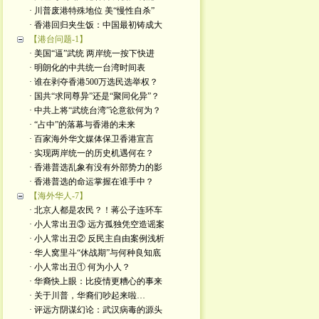
· 川普废港特殊地位 美“慢性自杀”
· 香港回归夹生饭：中国最初铸成大
【港台问题-1】
· 美国“逼”武统 两岸统一按下快进
· 明朗化的中共统一台湾时间表
· 谁在剥夺香港500万选民选举权？
· 国共“求同尊异”还是“聚同化异”？
· 中共上将“武统台湾”论意欲何为？
· “占中”的落幕与香港的未来
· 百家海外华文媒体保卫香港宣言
· 实现两岸统一的历史机遇何在？
· 香港普选乱象有没有外部势力的影
· 香港普选的命运掌握在谁手中？
【海外华人-7】
· 北京人都是农民？！蒋公子连环车
· 小人常出丑③ 远方孤独凭空造谣案
· 小人常出丑② 反民主自由案例浅析
· 华人窝里斗“休战期”与何种良知底
· 小人常出丑① 何为小人？
· 华裔快上眼：比疫情更糟心的事来
· 关于川普，华裔们吵起来啦…
· 评远方阴谋幻论：武汉病毒的源头