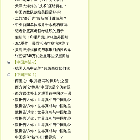
· 天津大爆炸的“技术”症结何在？
· 中国奥数队败给美国是好事!
· 二战“僵尸肉”假新闻让谁蒙羞？
· 中央新闻单位撤并千余机构够吗
· 记者卧底高考替考组织的启示
· 假新闻！印尼炸毁19/41艘外国船
· 3亿重奖！暴恐活动咋愈演愈烈？
· 黄海波嫖娼被拘与李银河的性观念
· 张艺谋748万罚款显哪些深层问题
【中国声望-2】
· 德国人亲中疏美? 顶级西媒如何猛
【中国声望-1】
· 两害之中取其轻 再论捧杀说之荒
· 西方舆论“捧杀”中国说是个伪命题
· 西方媒体补上客观看待中国这一课
· 数据告诉你：世界真相与中国地位
· 数据告诉你：世界真相与中国地位
· 数据告诉你：世界真相与中国地位
· 数据告诉你：世界真相与中国地位
· 数据告诉你：世界真相与中国地位
· 数据告诉你：世界真相与中国地位
· 中国缘何“被”GDP世界第一？