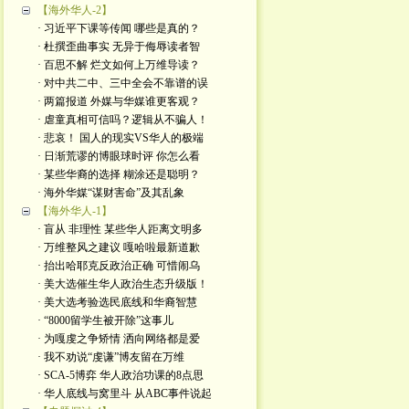
【海外华人-2】
· 习近平下课等传闻 哪些是真的？
· 杜撰歪曲事实 无异于侮辱读者智
· 百思不解 烂文如何上万维导读？
· 对中共二中、三中全会不靠谱的误
· 两篇报道 外媒与华媒谁更客观？
· 虐童真相可信吗？逻辑从不骗人！
· 悲哀！ 国人的现实VS华人的极端
· 日渐荒谬的博眼球时评 你怎么看
· 某些华裔的选择 糊涂还是聪明？
· 海外华媒“谋财害命”及其乱象
【海外华人-1】
· 盲从 非理性 某些华人距离文明多
· 万维整风之建议 嘎哈啦最新道歉
· 抬出哈耶克反政治正确 可惜闹乌
· 美大选催生华人政治生态升级版！
· 美大选考验选民底线和华裔智慧
· “8000留学生被开除”这事儿
· 为嘎虔之争矫情 洒向网络都是爱
· 我不劝说“虔谦”博友留在万维
· SCA-5博弈 华人政治功课的8点思
· 华人底线与窝里斗 从ABC事件说起