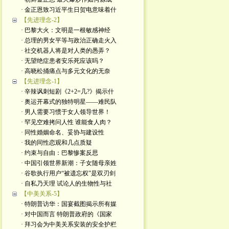
· 金正恩致习近平生日贺电意味着什
【先进理念-2】
· 巴黎大火：文明是一根敏感神经
· 总理的男女平等与政治正确走火入
· 社交机器人将是对人类的愚弄？
· 无望绝症患者安乐死应该吗？
· 高晓松捅痛点与多元文化的无奈
【先进理念-1】
· 辛辣讽刺短剧《2+2=几?》揭示什
· 奥运开幕式的独特明星——难民队
· 男人需要习惯于女人领导世界！
· 罕见空难拷问人性 谁能食人肉？
· 同性婚姻命名、妥协与建设性
· 我的同性恋观和几点质疑
· 约束与自由：巴黎惨案反思
· 中国引领世界新潮：子女随母亲姓
· 谷歌执行用户“被遗忘权”是双刃剑
· 自私乃天理 试论人的生物性与社
【中美关系-5】
· 特朗普访华：国宴截图揭示所有媒
· 对中国而言 特朗普政府的《国家
· 拜习会为中美关系安装的安全护栏