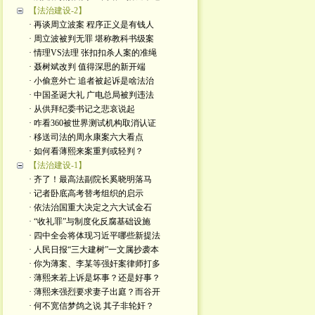
【法治建设-2】
· 再谈周立波案 程序正义是有钱人
· 周立波被判无罪 堪称教科书级案
· 情理VS法理 张扣扣杀人案的准绳
· 聂树斌改判 值得深思的新开端
· 小偷意外亡 追者被起诉是啥法治
· 中国圣诞大礼 广电总局被判违法
· 从供拜纪委书记之悲哀说起
· 咋看360被世界测试机构取消认证
· 移送司法的周永康案六大看点
· 如何看薄熙来案重判或轻判？
【法治建设-1】
· 齐了！最高法副院长奚晓明落马
· 记者卧底高考替考组织的启示
· 依法治国重大决定之六大试金石
· “收礼罪”与制度化反腐基础设施
· 四中全会将体现习近平哪些新提法
· 人民日报“三大建树”一文属抄袭本
· 你为薄案、李某等强奸案律师打多
· 薄熙来若上诉是坏事？还是好事？
· 薄熙来强烈要求妻子出庭？而谷开
· 何不宽信梦鸽之说 其子非轮奸？