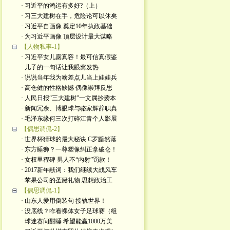
· 习近平的鸿运有多好?（上）
· 习三大建树在手，危险论可以休矣
· 习近平自画像 奠定10年执政基础
· 为习近平画像 顶层设计最大谋略
【人物私事-1】
· 习近平女儿露真容！最可信真假鉴
· 儿子的一句话让我眼窝发热
· 说说当年我为啥差点儿当上娃娃兵
· 高仓健的性格缺憾 偶像崇拜反思
· 人民日报“三大建树”一文属抄袭本
· 新闻冗余、博眼球与骆家辉辞职真
· 毛泽东缘何三次打碎江青个人影展
【偶思调侃-2】
· 世界杯猜球的最大秘诀 C罗黯然落
· 东方睡狮？一尊塑像纠正拿破仑！
· 女权里程碑 男人不“内射”罚款！
· 2017新年献词：我们继续大战风车
· 苹果公司的圣诞礼物 思想政治工
【偶思调侃-1】
· 山东人爱用倒装句 接轨世界！
· 没底线？咋看裸体女子足球赛（组
· 球迷赛间酣睡 希望能赢1000万美