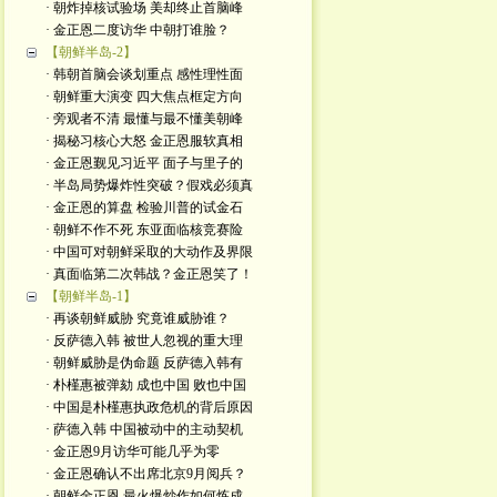
· 朝炸掉核试验场 美却终止首脑峰
· 金正恩二度访华 中朝打谁脸？
【朝鲜半岛-2】
· 韩朝首脑会谈划重点 感性理性面
· 朝鲜重大演变 四大焦点框定方向
· 旁观者不清 最懂与最不懂美朝峰
· 揭秘习核心大怒 金正恩服软真相
· 金正恩觐见习近平 面子与里子的
· 半岛局势爆炸性突破？假戏必须真
· 金正恩的算盘 检验川普的试金石
· 朝鲜不作不死 东亚面临核竞赛险
· 中国可对朝鲜采取的大动作及界限
· 真面临第二次韩战？金正恩笑了！
【朝鲜半岛-1】
· 再谈朝鲜威胁 究竟谁威胁谁？
· 反萨德入韩 被世人忽视的重大理
· 朝鲜威胁是伪命题 反萨德入韩有
· 朴槿惠被弹劾 成也中国 败也中国
· 中国是朴槿惠执政危机的背后原因
· 萨德入韩 中国被动中的主动契机
· 金正恩9月访华可能几乎为零
· 金正恩确认不出席北京9月阅兵？
· 朝鲜金正恩 最火爆炒作如何炼成