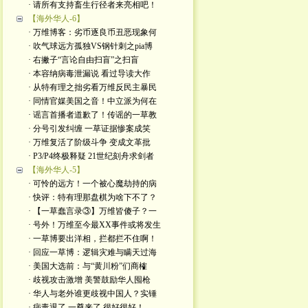
· 请所有支持畜生行径者来亮相吧！
【海外华人-6】
· 万维博客：劣币逐良币丑恶现象何
· 吹气球远方孤独VS钢针刺之pia博
· 右撇子“言论自由扫盲”之扫盲
· 本容纳病毒泄漏说 看过导读大作
· 从特有理之拙劣看万维反民主暴民
· 同情官媒美国之音！中立派为何在
· 谣言首播者道歉了！传谣的一草教
· 分号引发纠缠 一草证据惨案成笑
· 万维复活了阶级斗争 变成文革批
· P3/P4终极释疑 21世纪刻舟求剑者
【海外华人-5】
· 可怜的远方！一个被心魔劫持的病
· 快评：特有理那盘棋为啥下不了？
· 【一草蠢言录③】万维皆傻子？一
· 号外！万维至今最XX事件或将发生
· 一草博要出洋相，拦都拦不住啊！
· 回应一草博：逻辑灾难与瞒天过海
· 美国大选前：与“黄川粉”们商榷
· 歧视攻击激增 美警鼓励华人囤枪
· 华人与老外谁更歧视中国人？实锤
· 病毒退了 一尊来了 很好很好！