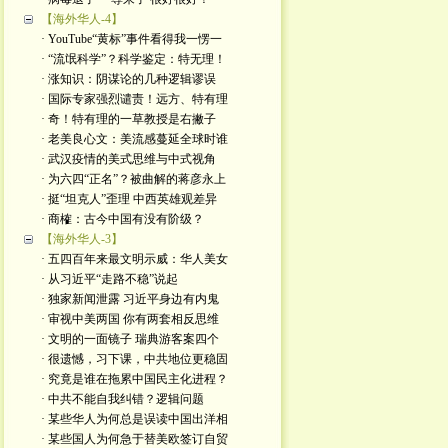
【海外华人-4】
· YouTube“黄标”事件看得我一愣一
· “流氓科学”？科学鉴定：特无理！
· 涨知识：阴谋论的几种逻辑谬误
· 国际专家强烈谴责！远方、特有理
· 奇！特有理的一草教授是右撇子
· 老美良心文：美流感蔓延全球时谁
· 武汉疫情的美式思维与中式视角
· 为六四“正名”？被曲解的蒋彦永上
· 挺“坦克人”歪理 中西英雄观差异
· 商榷：古今中国有没有阶级？
【海外华人-3】
· 五四百年来最文明示威：华人美女
· 从习近平“走路不稳”说起
· 独家新闻泄露 习近平身边有内鬼
· 审视中美两国 你有两套相反思维
· 文明的一面镜子 瑞典游客案四个
· 很遗憾，习下课，中共地位更稳固
· 究竟是谁在拖累中国民主化进程？
· 中共不能自我纠错？逻辑问题
· 某些华人为何总是误读中国出洋相
· 某些国人为何急于替美欧签订自贸