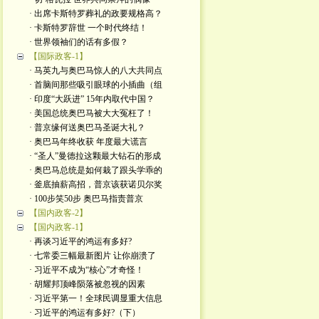
· 出席卡斯特罗葬礼的政要规格高？
· 卡斯特罗辞世 一个时代终结！
· 世界领袖们的话有多假？
【国际政客-1】
· 马英九与奥巴马惊人的八大共同点
· 首脑间那些吸引眼球的小插曲（组
· 印度“大跃进” 15年内取代中国？
· 美国总统奥巴马被大大冤枉了！
· 普京缘何送奥巴马圣诞大礼？
· 奥巴马年终收获 年度最大谎言
· “圣人”曼德拉这颗最大钻石的形成
· 奥巴马总统是如何栽了跟头学乖的
· 釜底抽薪高招，普京该获诺贝尔奖
· 100步笑50步 奥巴马指责普京
【国内政客-2】
【国内政客-1】
· 再谈习近平的鸿运有多好?
· 七常委三幅最新图片 让你崩溃了
· 习近平不成为“核心”才奇怪！
· 胡耀邦顶峰陨落被忽视的因素
· 习近平第一！全球民调显重大信息
· 习近平的鸿运有多好?（下）