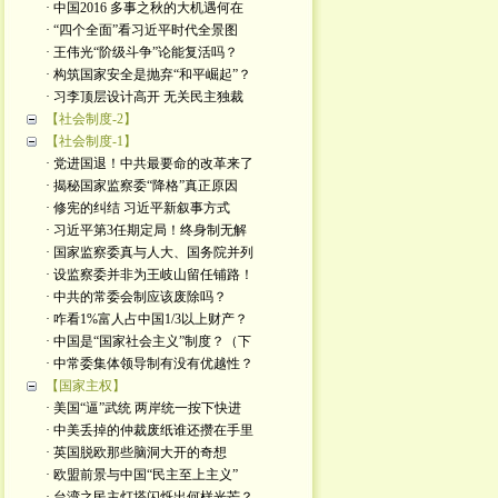
· 中国2016 多事之秋的大机遇何在
· “四个全面”看习近平时代全景图
· 王伟光“阶级斗争”论能复活吗？
· 构筑国家安全是抛弃“和平崛起”？
· 习李顶层设计高开 无关民主独裁
【社会制度-2】
【社会制度-1】
· 党进国退！中共最要命的改革来了
· 揭秘国家监察委“降格”真正原因
· 修宪的纠结 习近平新叙事方式
· 习近平第3任期定局！终身制无解
· 国家监察委真与人大、国务院并列
· 设监察委并非为王岐山留任铺路！
· 中共的常委会制应该废除吗？
· 咋看1%富人占中国1/3以上财产？
· 中国是“国家社会主义”制度？（下
· 中常委集体领导制有没有优越性？
【国家主权】
· 美国“逼”武统 两岸统一按下快进
· 中美丢掉的仲裁废纸谁还攒在手里
· 英国脱欧那些脑洞大开的奇想
· 欧盟前景与中国“民主至上主义”
· 台湾之民主灯塔闪烁出何样光芒？