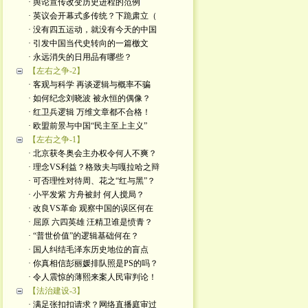
· 舆论宣传改变历史进程的范例
· 英议会开幕式多传统？下跪肃立（
· 没有四五运动，就没有今天的中国
· 引发中国当代史转向的一篇檄文
· 永远消失的日用品有哪些？
【左右之争-2】
· 客观与科学 再谈逻辑与概率不骗
· 如何纪念刘晓波 被永恒的偶像？
· 红卫兵逻辑 万维文章都不合格！
· 欧盟前景与中国“民主至上主义”
【左右之争-1】
· 北京获冬奥会主办权令何人不爽？
· 理念VS利益？格致夫与嘎拉哈之辩
· 可否理性对待周、花之“红与黑”？
· 小平发紫 方舟被封 何人搅局？
· 改良VS革命 观察中国的误区何在
· 屈原 六四英雄 汪精卫谁是愤青？
· “普世价值”的逻辑基础何在？
· 国人纠结毛泽东历史地位的盲点
· 你真相信彭丽媛排队照是PS的吗？
· 令人震惊的薄熙来案人民审判论！
【法治建设-3】
· 满足张扣扣请求？网络直播庭审过