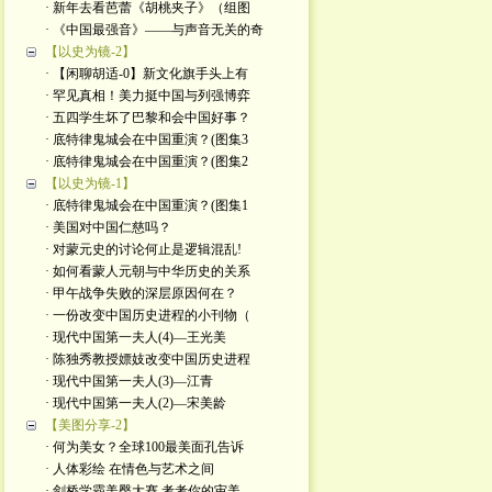
· 新年去看芭蕾《胡桃夹子》（组图
· 《中国最强音》——与声音无关的奇
【以史为镜-2】
· 【闲聊胡适-0】新文化旗手头上有
· 罕见真相！美力挺中国与列强博弈
· 五四学生坏了巴黎和会中国好事？
· 底特律鬼城会在中国重演？(图集3
· 底特律鬼城会在中国重演？(图集2
【以史为镜-1】
· 底特律鬼城会在中国重演？(图集1
· 美国对中国仁慈吗？
· 对蒙元史的讨论何止是逻辑混乱!
· 如何看蒙人元朝与中华历史的关系
· 甲午战争失败的深层原因何在？
· 一份改变中国历史进程的小刊物（
· 现代中国第一夫人(4)—王光美
· 陈独秀教授嫖妓改变中国历史进程
· 现代中国第一夫人(3)—江青
· 现代中国第一夫人(2)—宋美龄
【美图分享-2】
· 何为美女？全球100最美面孔告诉
· 人体彩绘 在情色与艺术之间
· 剑桥学霸美臀大赛 考考你的审美