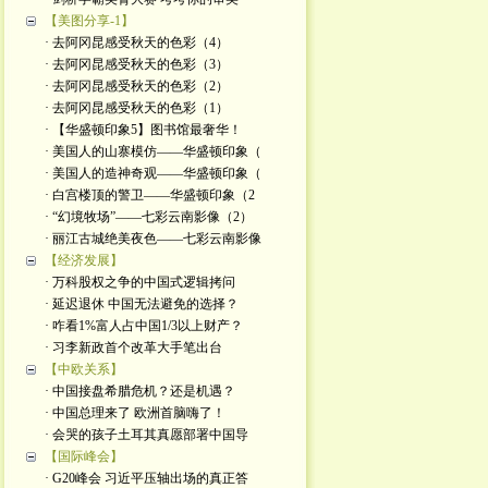
【美图分享-1】
· 去阿冈昆感受秋天的色彩（4）
· 去阿冈昆感受秋天的色彩（3）
· 去阿冈昆感受秋天的色彩（2）
· 去阿冈昆感受秋天的色彩（1）
· 【华盛顿印象5】图书馆最奢华！
· 美国人的山寨模仿——华盛顿印象（
· 美国人的造神奇观——华盛顿印象（
· 白宫楼顶的警卫——华盛顿印象（2
· “幻境牧场”——七彩云南影像（2）
· 丽江古城绝美夜色——七彩云南影像
【经济发展】
· 万科股权之争的中国式逻辑拷问
· 延迟退休 中国无法避免的选择？
· 咋看1%富人占中国1/3以上财产？
· 习李新政首个改革大手笔出台
【中欧关系】
· 中国接盘希腊危机？还是机遇？
· 中国总理来了 欧洲首脑嗨了！
· 会哭的孩子土耳其真愿部署中国导
【国际峰会】
· G20峰会 习近平压轴出场的真正答