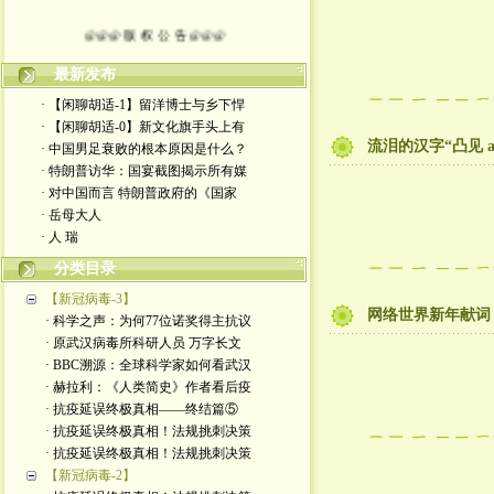
@@@ 版 权 公 告 @@@
本博客所发布文章，
最新发布
· 【闲聊胡适-1】留洋博士与乡下悍
除特别注明者外，均为原创。
· 【闲聊胡适-0】新文化旗手头上有
流泪的汉字“凸见 a
· 中国男足衰败的根本原因是什么？
转载或制作视频，
· 特朗普访华：国宴截图揭示所有媒
· 对中国而言 特朗普政府的《国家
须注明如下版权信息：
· 岳母大人
· 人 瑞
作者（格致夫）和出处（万维链接）
分类目录
【新冠病毒-3】
网络世界新年献词
· 科学之声：为何77位诺奖得主抗议
· 原武汉病毒所科研人员 万字长文
· BBC溯源：全球科学家如何看武汉
· 赫拉利：《人类简史》作者看后疫
· 抗疫延误终极真相——终结篇⑤
· 抗疫延误终极真相！法规挑刺决策
· 抗疫延误终极真相！法规挑刺决策
【新冠病毒-2】