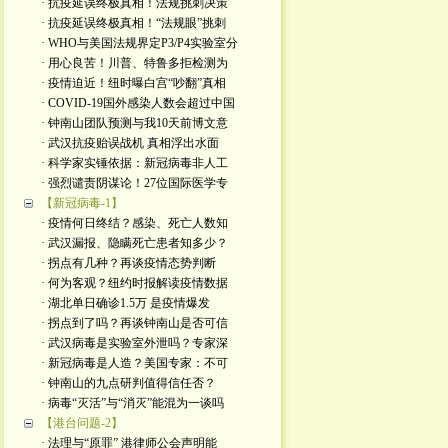
· 抗疫延误终极真相！法规挑刺决策
· 抗疫延误终极真相！“法规眼”挑刺
· WHO与美国法规界定P3/P4实验室分
· 用心良苦！川普、特鲁多拒检测为
· 疫情迫近！纽时曝白宫“吵翻”真相
· COVID-19国外感染人数会超过中国
· 钟南山团队预测与我10天前博文意
· 武汉抗疫贻误战机 真相浮出水面
· 科学家实锤依据：新冠病毒非人工
· 强烈谴责阴谋论！27位国际医学专
【新冠病毒-1】
· 疫情何日终结？感染、死亡人数知
· 武汉漏报、隐瞒死亡患者知多少？
· 拐点有几种？再谈疫情态势判断
· 何为客观？纽约时报解读疫情数据
· 湖北单日确诊1.5万 是疫情爆发
· 拐点到了吗？再谈钟南山是否可信
· 武汉病毒是实验室外泄吗？专家深
· 新冠病毒是人造？美国专家：不可
· 钟南山的九点研判值得信任否？
· 病毒“灭活”与“消灭”能混为一谈吗
【港台问题-2】
· 法理与“原罪” 港律师公会声明能