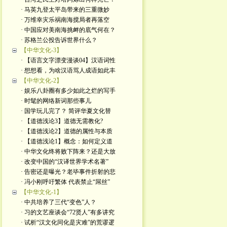
· 马英九登太平岛带来的三重微妙
· 万维幸灾乐祸南海搅局者再落空
· 中国应对美南海挑衅的底气何在？
· 苏格兰公投告诉世界什么？
【中华文化-3】
· 【语言文字漂变漫谈04】汉语词性
· 想想看，为啥汉语骂人成语如此丰
【中华文化-2】
· 娱乐八卦圈有多少如此之烂的写手
· 时髦的网络新词那些事儿
· 国学玩儿完了？ 简评华夏文化替
· 【道德浅论3】道德无需教化?
· 【道德浅论2】道德的属性与本质
· 【道德浅论1】概念：如何定义道
· 中华文化终将败下阵来？还是大放
· 改变中国的“汉译世界学术名著”
· 告密还是曝光？老毕事件折射的悲
· 冯小刚呼吁繁体 代表禁止“屌丝”
【中华文化-1】
· 中共培养了三代“变色”人？
· 习的文艺座谈会“72贤人”有多讲究
· 试析“汉文化同化是灾难”的荒谬逻