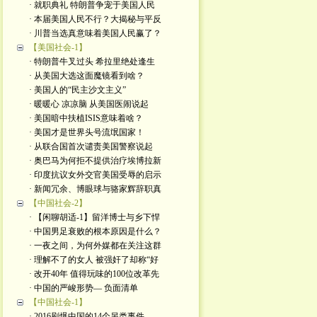
· 就职典礼 特朗普争宠于美国人民
· 本届美国人民不行？大揭秘与平反
· 川普当选真意味着美国人民赢了？
【美国社会-1】
· 特朗普牛叉过头 希拉里绝处逢生
· 从美国大选这面魔镜看到啥？
· 美国人的“民主沙文主义”
· 暖暖心 凉凉脑 从美国医闹说起
· 美国暗中扶植ISIS意味着啥？
· 美国才是世界头号流氓国家！
· 从联合国首次谴责美国警察说起
· 奥巴马为何拒不提供治疗埃博拉新
· 印度抗议女外交官美国受辱的启示
· 新闻冗余、博眼球与骆家辉辞职真
【中国社会-2】
· 【闲聊胡适-1】留洋博士与乡下悍
· 中国男足衰败的根本原因是什么？
· 一夜之间，为何外媒都在关注这群
· 理解不了的女人 被强奸了却称“好
· 改开40年 值得玩味的100位改革先
· 中国的严峻形势— 负面清单
【中国社会-1】
· 2016刷爆中国的14个另类事件