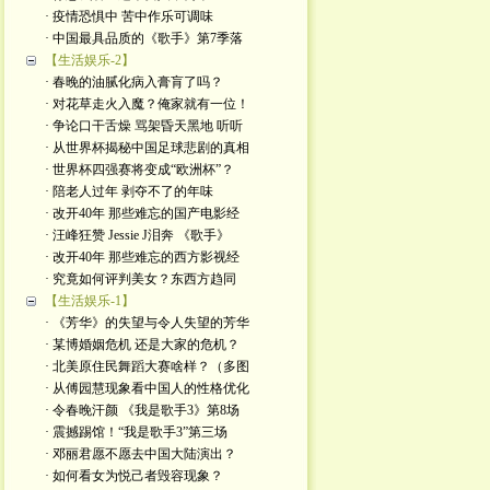
· 疫情恐惧中 苦中作乐可调味
· 中国最具品质的《歌手》第7季落
【生活娱乐-2】
· 春晚的油腻化病入膏肓了吗？
· 对花草走火入魔？俺家就有一位！
· 争论口干舌燥 骂架昏天黑地 听听
· 从世界杯揭秘中国足球悲剧的真相
· 世界杯四强赛将变成“欧洲杯”？
· 陪老人过年 剥夺不了的年味
· 改开40年 那些难忘的国产电影经
· 汪峰狂赞 Jessie J泪奔 《歌手》
· 改开40年 那些难忘的西方影视经
· 究竟如何评判美女？东西方趋同
【生活娱乐-1】
· 《芳华》的失望与令人失望的芳华
· 某博婚姻危机 还是大家的危机？
· 北美原住民舞蹈大赛啥样？（多图
· 从傅园慧现象看中国人的性格优化
· 令春晚汗颜 《我是歌手3》第8场
· 震撼踢馆！“我是歌手3”第三场
· 邓丽君愿不愿去中国大陆演出？
· 如何看女为悦己者毁容现象？