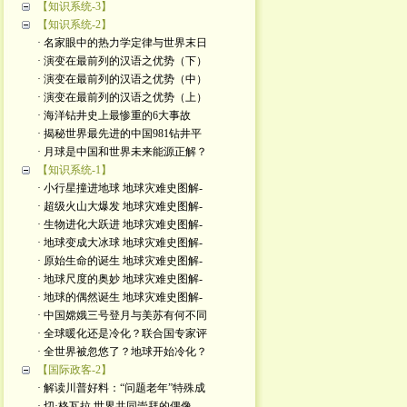
【知识系统-3】
【知识系统-2】
· 名家眼中的热力学定律与世界末日
· 演变在最前列的汉语之优势（下）
· 演变在最前列的汉语之优势（中）
· 演变在最前列的汉语之优势（上）
· 海洋钻井史上最惨重的6大事故
· 揭秘世界最先进的中国981钻井平
· 月球是中国和世界未来能源正解？
【知识系统-1】
· 小行星撞进地球 地球灾难史图解-
· 超级火山大爆发 地球灾难史图解-
· 生物进化大跃进 地球灾难史图解-
· 地球变成大冰球 地球灾难史图解-
· 原始生命的诞生 地球灾难史图解-
· 地球尺度的奥妙 地球灾难史图解-
· 地球的偶然诞生 地球灾难史图解-
· 中国嫦娥三号登月与美苏有何不同
· 全球暖化还是冷化？联合国专家评
· 全世界被忽悠了？地球开始冷化？
【国际政客-2】
· 解读川普好料：“问题老年”特殊成
· 切·格瓦拉 世界共同崇拜的偶像