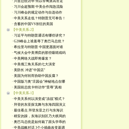
· 川普总统访华 何以令鹰派高官走
· 习川会超预期 中美合作闯急流险
· 习川峰会的规定动作与自选动作
· 中美关系走低？特朗普无可奉告！
· 含蓄的中国VS张狂的美国
【中美关系-2】
· 习近平与特朗普通话有哪些讲究？
· G20峰会上谁羞辱了奥巴马总统？
· 希拉里与特朗普 中国更愿面对谁
· 气候大会中美博弈的那些吸睛戏码
· 中美网络大战即将爆发？
· 中美俄三角关系的七大演变
· 美防长 冲进"中国店"
· 美国为何转而协助中国反腐？
· 中国版习奥“庄园会”神秘地点在哪
· 美国前总统卡特访华“受辱”真相
【中美关系-1】
· 中美关系何以演变成“凉战”模式？
· 拜登的东亚探戈舞与东海四国演义
· 最佳看点 拜登东亚之行与东海识
· 稍安勿躁，东海识别区乃大棋局的
· 奥巴马总统是如何栽了跟头学乖的
· 中美战略对话 3个小插曲改变基调