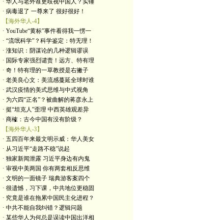
· 华人与老外谁更歧视中国人？实锤
· 病毒退了 一尊来了 很好很好！
【海外华人-4】
· YouTube“黄标”事件看得我一愣一
· “流氓科学”？科学鉴定：特无理！
· 涨知识：阴谋论的几种逻辑谬误
· 国际专家强烈谴责！远方、特有理
· 奇！特有理的一草教授是右撇子
· 老美良心文：美流感蔓延全球时谁
· 武汉疫情的美式思维与中式视角
· 为六四“正名”？被曲解的蒋彦永上
· 挺“坦克人”歪理 中西英雄观差异
· 商榷：古今中国有没有阶级？
【海外华人-3】
· 五四百年来最文明示威：华人美女
· 从习近平“走路不稳”说起
· 独家新闻泄露 习近平身边有内鬼
· 审视中美两国 你有两套相反思维
· 文明的一面镜子 瑞典游客案四个
· 很遗憾，习下课，中共地位更稳固
· 究竟是谁在拖累中国民主化进程？
· 中共不能自我纠错？逻辑问题
· 某些华人为何总是误读中国出洋相