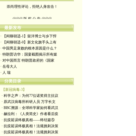
崇尚理性评论，拒绝人身攻击！
@@@ 版 权 公 告 @@@
本博客所发布文章，
最新发布
· 【闲聊胡适-1】留洋博士与乡下悍
除特别注明者外，均为原创。
· 【闲聊胡适-0】新文化旗手头上有
· 中国男足衰败的根本原因是什么？
转载或制作视频，
· 特朗普访华：国宴截图揭示所有媒
· 对中国而言 特朗普政府的《国家
须注明如下版权信息：
· 岳母大人
· 人 瑞
作者（格致夫）和出处（万维链接）
分类目录
【新冠病毒-3】
· 科学之声：为何77位诺奖得主抗议
· 原武汉病毒所科研人员 万字长文
· BBC溯源：全球科学家如何看武汉
· 赫拉利：《人类简史》作者看后疫
· 抗疫延误终极真相——终结篇⑤
· 抗疫延误终极真相！法规挑刺决策
· 抗疫延误终极真相！法规挑刺决策