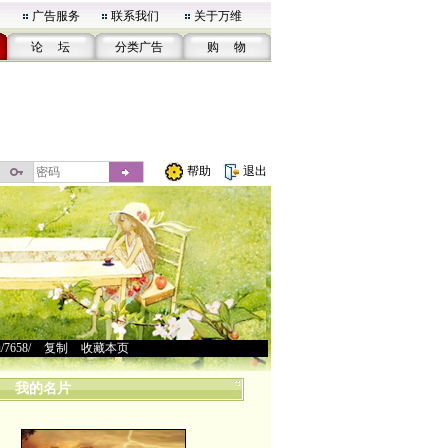
广告服务
联系我们
关于万维
论 坛
分类广告
购 物
帮助
退出
u/7658/
>
复制
>
收藏本页
我的名片