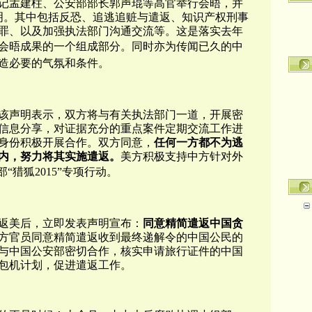
记孟建柱、公安部部长郭声琨等高官举行会晤，并
明。其中包括反恐、追逃追赃与遣返、知识产权刑事
罪、以及加强执法部门沟通交流等。这是落实去年
会晤成果的一个组成部分。同时亦为传闻已久的中
造必要的气氛和条件。
该声明表示，双方将与有关执法部门一道，开展密
信息分享，对证据充分的重点案件定期交流工作进
身份积极开展合作。双方同意，
任何一方都不为逃
内，努力将其实施遣返。
美方积极支持中方针对外
部“猎狐2015”专项行动。
返美后，立即发表声明宣布：
同意精简遣返中国贪
方官员同意精简遣返收到最终递解令的中国公民的
与中国公安部密切合作，核实申请旅行证件的中国
包机计划，促进遣返工作。