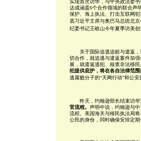
实现首次访华，与中央政法委书
达成涵盖6个合作领域的联合声
保护、海上执法、打击互联网犯
底
习近平主席与
奥巴马总统北京
纪委书记王岐山今年夏季访美创
关于国际追逃追赃与遣返，
切合作，就追逃与遣返案件加强
展，就遣返逃犯、核查非法移民
犯提供庇护，将在各自法律范围
逃腐败分子的“天网
行动
”和公安
昨天，约翰逊
部长结束访华
官流程。
声明中说，约翰逊与中
流程。美国海关与移民执法局将
公民的身份，同时确保安排定期