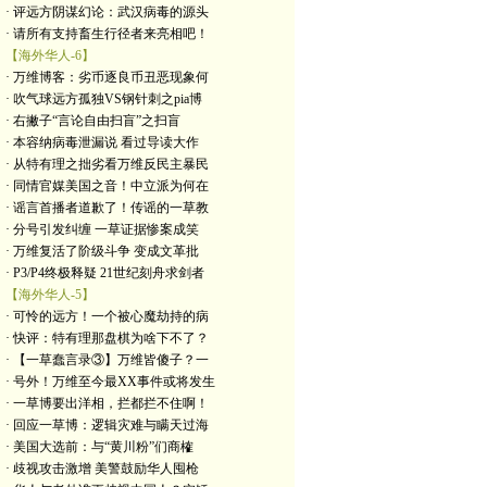
· 评远方阴谋幻论：武汉病毒的源头
· 请所有支持畜生行径者来亮相吧！
【海外华人-6】
· 万维博客：劣币逐良币丑恶现象何
· 吹气球远方孤独VS钢针刺之pia博
· 右撇子“言论自由扫盲”之扫盲
· 本容纳病毒泄漏说 看过导读大作
· 从特有理之拙劣看万维反民主暴民
· 同情官媒美国之音！中立派为何在
· 谣言首播者道歉了！传谣的一草教
· 分号引发纠缠 一草证据惨案成笑
· 万维复活了阶级斗争 变成文革批
· P3/P4终极释疑 21世纪刻舟求剑者
【海外华人-5】
· 可怜的远方！一个被心魔劫持的病
· 快评：特有理那盘棋为啥下不了？
· 【一草蠢言录③】万维皆傻子？一
· 号外！万维至今最XX事件或将发生
· 一草博要出洋相，拦都拦不住啊！
· 回应一草博：逻辑灾难与瞒天过海
· 美国大选前：与“黄川粉”们商榷
· 歧视攻击激增 美警鼓励华人囤枪