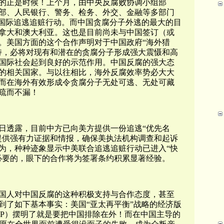
的正是时候！上个月，由中央反腐败协调小组部
部、人民银行、警务、检务、外交、金融等多部门
败国际追逃追赃行动。而中国贪腐分子外逃的最大的目
拿大和澳大利亚。这也是目前尚未与中国签订（或
。美国方面的这个合作声明对于中国政府“海外猎
持，必将对现有和潜在的贪腐分子形成强大震慑和高
国际社会起到良好的示范作用。中国反腐的强大态
的相关国家。与以往相比，海外反腐效率势必大大
而在海外有效形成令贪腐分子无处可逃、无处可藏
疏而不漏！
日透露，目前中方已向美方提供一份追逃“优先名
提供强有力证据和情报，确保美执法机构调查和起诉
为，种种迹象显示中美联合追逃追赃行动已进入“快
必要的，眼下的合作将为签署条约积累显著经验。
国人对中国反腐的这种积极支持与合作态度，甚至
到了如下基本事实：美国“亚太再平衡”战略的经济版
PP）摆明了就是要把中国排除在外！而在中国主导的