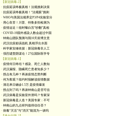
【新冠病毒-2】
· 抗疫延误终极真相！法规挑刺决策
· 抗疫延误终极真相！“法规眼”挑刺
· WHO与美国法规界定P3/P4实验室分
· 用心良苦！川普、特鲁多拒检测为
· 疫情迫近！纽时曝白宫“吵翻”真相
· COVID-19国外感染人数会超过中国
· 钟南山团队预测与我10天前博文意
· 武汉抗疫贻误战机 真相浮出水面
· 科学家实锤依据：新冠病毒非人工
· 强烈谴责阴谋论！27位国际医学专
【新冠病毒-1】
· 疫情何日终结？感染、死亡人数知
· 武汉漏报、隐瞒死亡患者知多少？
· 拐点有几种？再谈疫情态势判断
· 何为客观？纽约时报解读疫情数据
· 湖北单日确诊1.5万 是疫情爆发
· 拐点到了吗？再谈钟南山是否可信
· 武汉病毒是实验室外泄吗？专家深
· 新冠病毒是人造？美国专家：不可
· 钟南山的九点研判值得信任否？
· 病毒“灭活”与“消灭”能混为一谈吗
【港台问题-2】