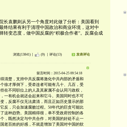
院长袁鹏则从另一个角度对此做了分析：美国看到
最终结果有利于清理中国政治和商业环境，这对中
择转变态度，做中国反腐的“积极合作者”。反腐会成
浏览(13841)
(9)
评论(13)
发表评论
留言时间：2015-04-25 09:54:18
看得清楚，支持中共反腐将激化中共内部的矛盾和
一个徐才厚倒下，受牵连者可能有几十、几百，受
这些在不同职位上的人及其家属不会认同习政权，
对，一有机会就还会起来和它斗。美国同时也不可
不变，反腐不仅无法肃清，而且正如历史显示的那
它反，只会加速腐败过程。50年代的巨贪可能比
示了这种趋势。美国精得很，单不受政府控制的各
百个，既然决定与中共合作，对美国的好处不止一
中国老百姓的好感，不就是增加了美国对中国的软