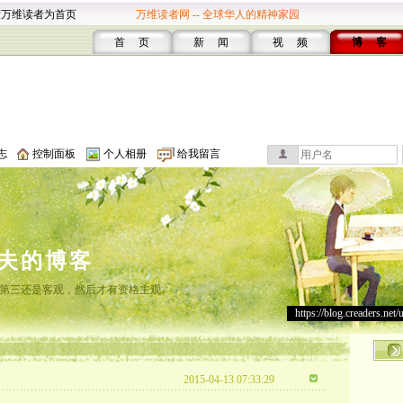
设万维读者为首页
万维读者网 -- 全球华人的精神家园
首 页
新 闻
视 频
博 客
志
控制面板
个人相册
给我留言
夫的博客
第三还是客观，然后才有资格主观。
https://blog.creaders.net/
2015-04-13 07:33:29