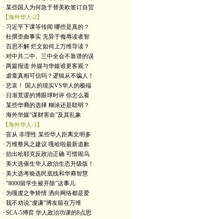
· 某些国人为何急于替美欧签订自贸
【海外华人-2】
· 习近平下课等传闻 哪些是真的？
· 杜撰歪曲事实 无异于侮辱读者智
· 百思不解 烂文如何上万维导读？
· 对中共二中、三中全会不靠谱的误
· 两篇报道 外媒与华媒谁更客观？
· 虐童真相可信吗？逻辑从不骗人！
· 悲哀！ 国人的现实VS华人的极端
· 日渐荒谬的博眼球时评 你怎么看
· 某些华裔的选择 糊涂还是聪明？
· 海外华媒“谋财害命”及其乱象
【海外华人-1】
· 盲从 非理性 某些华人距离文明多
· 万维整风之建议 嘎哈啦最新道歉
· 抬出哈耶克反政治正确 可惜闹乌
· 美大选催生华人政治生态升级版！
· 美大选考验选民底线和华裔智慧
· “8000留学生被开除”这事儿
· 为嘎虔之争矫情 洒向网络都是爱
· 我不劝说“虔谦”博友留在万维
· SCA-5博弈 华人政治功课的8点思