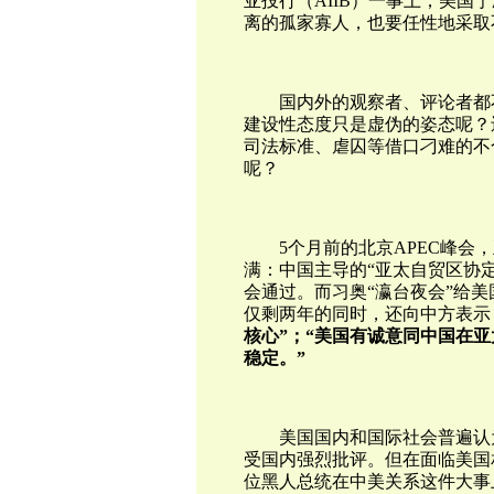
亚投行（AIIB）一事上，美
离的孤家寡人，也要任性地采取
国内外的观察者、评论者都
建设性态度只是虚伪的姿态呢？
司法标准、虐囚等借口刁难的不
呢？
5个月前的北京APEC峰
满：中国主导的“亚太自贸区协定
会通过。而习奥“瀛台夜会”给
仅剩两年的同时，还向中方表示
核心”；“美国有诚意同中国在
稳定。”
美国国内和国际社会普遍认
受国内强烈批评。但在面临美国
位黑人总统在中美关系这件大事