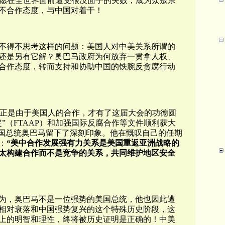
国宁愿在全世界面前遭受很没面子的失败，成为众叛亲
不合作态度，与中国对着干！
不得不思考这样的问题：美国人对中美关系所谓的
还是另有它解？奥巴马政府为何放弃一贯拿人权、
合作态度，转而支持和协助中国的铁腕反贪腐行动
会，正是由于美国人的合作，才有了这届大会的功德圆
”（FTAAP）和加强国际反腐合作等文件顺利获大
美国总统奥巴马留下了深刻印象。他在慨叹自己的任期
：
“美中合作发展强有力关系是美国重返亚洲战略的
亚太构建合作而不是竞争的关系，共同维护地区安全
为，奥巴马不是一位强势的美国总统，他也因此遭
相对衰落和中国强势复兴的这个特殊历史阶段，这
上的明智和理性，终将被历史证明是正确的！中美