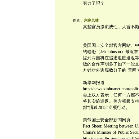
实力了吗？
作者：
东晓风林
某些官员撒谎成性，大言不
美国国土安全部官方网站、
约翰逊（Jeh Johnson
提到两国将在追逃追赃遣返
版的合作声明多了如下一段文
方针对外逃腐败分子的‘天网’行
新华网报道
http://news.xinhuanet.com/poli
会上双方表示，任何一方都
将其实施遣返。美方积极支持
部“猎狐2015”专项行动。
美帝国土安全部新闻网页
Fact Sheet: Meeting between U.
China's Minister of Public Sec
http://www.dhs.gov/news/2015/0