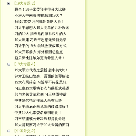
【19大专题-2】
· 最全！38份常委预测得分大比拼
· 不潜入中南海 咋能预测19大？
· 解读7常委 习的规矩策略大胜！
· 习近平思想入19大党章的几种误读
· 习的19大 消灭党内派系权斗的大
· 19大透露 习近平思想无缘新党章
· 习近平的19大 尝试改变叙事方式
· 19大开幕前夕 海外预测总盘点
· 赵乐际比陈敏尔更有希望入常！
【19大专题-1】
· 19大军方代表之震撼 超中共9大！
· 评对王岐山隐身、露面的荒谬解读
· 19大布局落定 习近平不待见思想
· 习班底19大妥协姿态与碾压式强逻
· 郭与老领导清君侧 习王联盟神话
· 中共隔代指定接班人尚有活路
· 习近平班底正向危险的歧路漂移？
· 中共19大七常委名单明朗化！
· 习王结盟或公开决裂都是伪命题
· 19大是观察习近平20大去留的窗口
【中国外交-2】