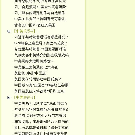
· 川普总统访华 何以令鹰派高官走
· 习川会超预期 中美合作闯急流险
· 习川峰会的规定动作与自选动作
· 中美关系走低？特朗普无可奉告！
· 含蓄的中国VS张狂的美国
【中美关系-2】
· 习近平与特朗普通话有哪些讲究？
· G20峰会上谁羞辱了奥巴马总统？
· 希拉里与特朗普 中国更愿面对谁
· 气候大会中美博弈的那些吸睛戏码
· 中美网络大战即将爆发？
· 中美俄三角关系的七大演变
· 美防长 冲进"中国店"
· 美国为何转而协助中国反腐？
· 中国版习奥“庄园会”神秘地点在哪
· 美国前总统卡特访华“受辱”真相
【中美关系-1】
· 中美关系何以演变成“凉战”模式？
· 拜登的东亚探戈舞与东海四国演义
· 最佳看点 拜登东亚之行与东海识
· 稍安勿躁，东海识别区乃大棋局的
· 奥巴马总统是如何栽了跟头学乖的
· 中美战略对话 3个小插曲改变基调