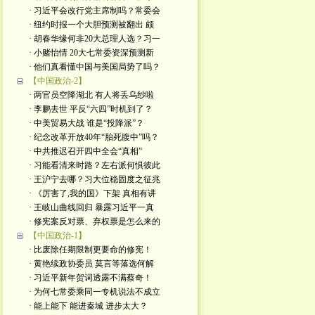
· 习近平会改行党主席制吗？常委会
· 纽约时报一个大胆预测被翻出 颇
· 胡春华缘何非20大总理人选？习一
· 小赌怡情 20大七常委资深预测新
· 他们真看懂中国与美国局势了吗？
【中国政治-2】
· 两官员空降湖北 有人将丢乌纱啦
· 李鹏去世 平反“六四”时机到了？
· 中美贸易大战 谁是“投降派”？
· 纪念改革开放40年“胎死腹中”吗？
· 中共推迟召开四中全会“真相”
· 习能看清来时路？左右派何惧彼此
· 王沪宁去哪？习大位稳固度之征兆
· 《厉害了,我的国》下架 真相有讲
· 王岐山曲线回归 暴露习近平一真
· 修宪案反对票、弃权票是怎么来的
【中国政治-1】
· 比废除任期限制更要命的修宪！
· 黄艳续政协委员 莫言等落选何解
· 习近平新年贺词透露不满蔡奇！
· 为何七常委乘同一专机说法不成立
· 能上能下 能进秦城 进步太大？