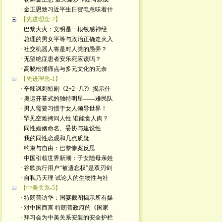
· 金正恩致习近平生日贺电意味着什
【先进理念-2】
· 巴黎大火：文明是一根敏感神经
· 总理的男女平等与政治正确走火入
· 社交机器人将是对人类的愚弄？
· 无望绝症患者安乐死应该吗？
· 高晓松捅痛点与多元文化的无奈
【先进理念-1】
· 辛辣讽刺短剧《2+2=几?》揭示什
· 奥运开幕式的独特明星——难民队
· 男人需要习惯于女人领导世界！
· 罕见空难拷问人性 谁能食人肉？
· 同性婚姻命名、妥协与建设性
· 我的同性恋观和几点质疑
· 约束与自由：巴黎惨案反思
· 中国引领世界新潮：子女随母亲姓
· 谷歌执行用户“被遗忘权”是双刃剑
· 自私乃天理 试论人的生物性与社
【中美关系-5】
· 特朗普访华：国宴截图揭示所有媒
· 对中国而言 特朗普政府的《国家
· 拜习会为中美关系安装的安全护栏