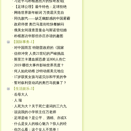
· 习近平与朴槿惠照片的惊奇发现(
· 【足球公理】最牛特色：足球拒绝
· 网络世界新年献词 万类霜天竞自
· 同仇敌忾——缺乏幽默感的中国雾霾
· 政府停摆 奥巴马逛街吃快餐解闷
· 俄美女间谍查普曼会与斯诺登结婚
· 朴槿惠访华那些亦庄亦谐的趣图
【国际事务-1】
· 对中国而言 特朗普政府的《国家
· 信仰冲突 人类21世纪的严峻挑战
· 斯里兰卡遭血腥恐袭 近800人伤亡
· 2019 哪些大事件影响世界亮度？
· 何人如此幼稚 沙特动摇美元地位
· 17岁获奖女孩与诺贝尔和平奖的争
· 誓对叙利亚动武的奥巴马犹豫了？
【生活娱乐-3】
· 岳母大人
· 人 瑞
· 人死为大？关于死亡遣词的三六九
· 说说我的小学班主任万老师
· 足球是啥？是公平 、酒精、亦或X
· 什么是女人的核心魅力？惊人的经
· 你怎么看：这个女人不简单！