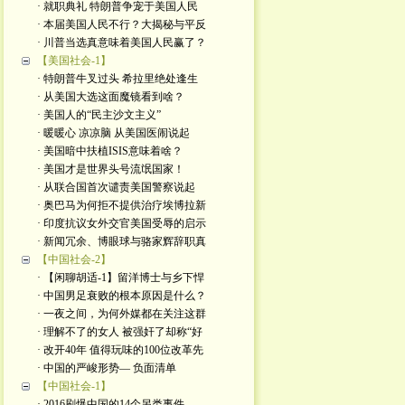
· 就职典礼 特朗普争宠于美国人民
· 本届美国人民不行？大揭秘与平反
· 川普当选真意味着美国人民赢了？
【美国社会-1】
· 特朗普牛叉过头 希拉里绝处逢生
· 从美国大选这面魔镜看到啥？
· 美国人的“民主沙文主义”
· 暖暖心 凉凉脑 从美国医闹说起
· 美国暗中扶植ISIS意味着啥？
· 美国才是世界头号流氓国家！
· 从联合国首次谴责美国警察说起
· 奥巴马为何拒不提供治疗埃博拉新
· 印度抗议女外交官美国受辱的启示
· 新闻冗余、博眼球与骆家辉辞职真
【中国社会-2】
· 【闲聊胡适-1】留洋博士与乡下悍
· 中国男足衰败的根本原因是什么？
· 一夜之间，为何外媒都在关注这群
· 理解不了的女人 被强奸了却称“好
· 改开40年 值得玩味的100位改革先
· 中国的严峻形势— 负面清单
【中国社会-1】
· 2016刷爆中国的14个另类事件