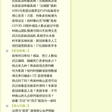
· 抗疫延误终极真相！法规挑刺决策
· 抗疫延误终极真相！“法规眼”挑刺
· WHO与美国法规界定P3/P4实验室分
· 用心良苦！川普、特鲁多拒检测为
· 疫情迫近！纽时曝白宫“吵翻”真相
· COVID-19国外感染人数会超过中国
· 钟南山团队预测与我10天前博文意
· 武汉抗疫贻误战机 真相浮出水面
· 科学家实锤依据：新冠病毒非人工
· 强烈谴责阴谋论！27位国际医学专
【新冠病毒-1】
· 疫情何日终结？感染、死亡人数知
· 武汉漏报、隐瞒死亡患者知多少？
· 拐点有几种？再谈疫情态势判断
· 何为客观？纽约时报解读疫情数据
· 湖北单日确诊1.5万 是疫情爆发
· 拐点到了吗？再谈钟南山是否可信
· 武汉病毒是实验室外泄吗？专家深
· 新冠病毒是人造？美国专家：不可
· 钟南山的九点研判值得信任否？
· 病毒“灭活”与“消灭”能混为一谈吗
【港台问题-2】
· 法理与“原罪” 港律师公会声明能