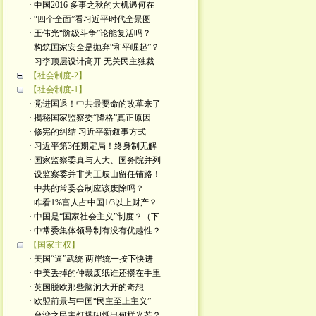
· 中国2016 多事之秋的大机遇何在
· “四个全面”看习近平时代全景图
· 王伟光“阶级斗争”论能复活吗？
· 构筑国家安全是抛弃“和平崛起”？
· 习李顶层设计高开 无关民主独裁
【社会制度-2】
【社会制度-1】
· 党进国退！中共最要命的改革来了
· 揭秘国家监察委“降格”真正原因
· 修宪的纠结 习近平新叙事方式
· 习近平第3任期定局！终身制无解
· 国家监察委真与人大、国务院并列
· 设监察委并非为王岐山留任铺路！
· 中共的常委会制应该废除吗？
· 咋看1%富人占中国1/3以上财产？
· 中国是“国家社会主义”制度？（下
· 中常委集体领导制有没有优越性？
【国家主权】
· 美国“逼”武统 两岸统一按下快进
· 中美丢掉的仲裁废纸谁还攒在手里
· 英国脱欧那些脑洞大开的奇想
· 欧盟前景与中国“民主至上主义”
· 台湾之民主灯塔闪烁出何样光芒？