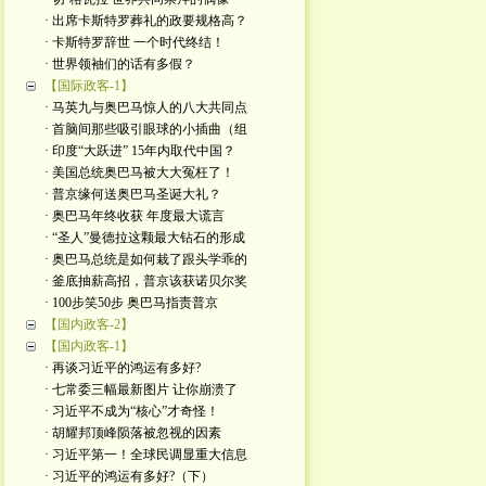
· 出席卡斯特罗葬礼的政要规格高？
· 卡斯特罗辞世 一个时代终结！
· 世界领袖们的话有多假？
【国际政客-1】
· 马英九与奥巴马惊人的八大共同点
· 首脑间那些吸引眼球的小插曲（组
· 印度“大跃进” 15年内取代中国？
· 美国总统奥巴马被大大冤枉了！
· 普京缘何送奥巴马圣诞大礼？
· 奥巴马年终收获 年度最大谎言
· “圣人”曼德拉这颗最大钻石的形成
· 奥巴马总统是如何栽了跟头学乖的
· 釜底抽薪高招，普京该获诺贝尔奖
· 100步笑50步 奥巴马指责普京
【国内政客-2】
【国内政客-1】
· 再谈习近平的鸿运有多好?
· 七常委三幅最新图片 让你崩溃了
· 习近平不成为“核心”才奇怪！
· 胡耀邦顶峰陨落被忽视的因素
· 习近平第一！全球民调显重大信息
· 习近平的鸿运有多好?（下）