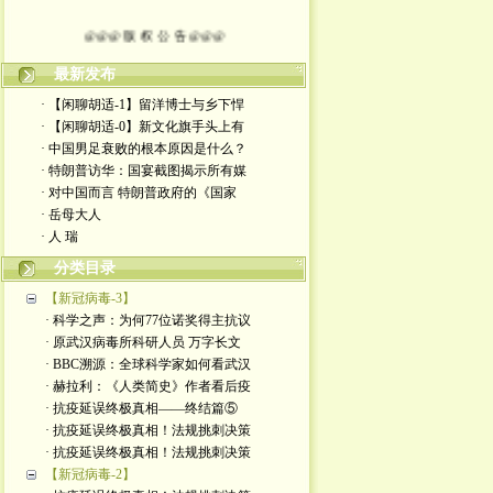
@@@ 版 权 公 告 @@@
本博客所发布文章，
最新发布
· 【闲聊胡适-1】留洋博士与乡下悍
除特别注明者外，均为原创。
· 【闲聊胡适-0】新文化旗手头上有
· 中国男足衰败的根本原因是什么？
转载或制作视频，
· 特朗普访华：国宴截图揭示所有媒
· 对中国而言 特朗普政府的《国家
须注明如下版权信息：
· 岳母大人
· 人 瑞
作者（格致夫）和出处（万维链接）
分类目录
【新冠病毒-3】
· 科学之声：为何77位诺奖得主抗议
· 原武汉病毒所科研人员 万字长文
· BBC溯源：全球科学家如何看武汉
· 赫拉利：《人类简史》作者看后疫
· 抗疫延误终极真相——终结篇⑤
· 抗疫延误终极真相！法规挑刺决策
· 抗疫延误终极真相！法规挑刺决策
【新冠病毒-2】