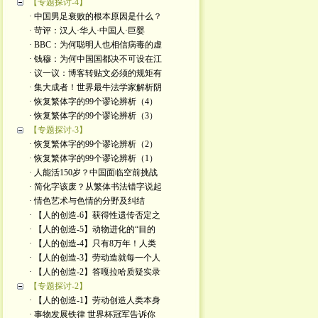
【专题探讨-4】
· 中国男足衰败的根本原因是什么？
· 苛评：汉人·华人·中国人·巨婴
· BBC：为何聪明人也相信病毒的虚
· 钱穆：为何中国国都决不可设在江
· 议一议：博客转贴文必须的规矩有
· 集大成者！世界最牛法学家解析阴
· 恢复繁体字的99个谬论辨析（4）
· 恢复繁体字的99个谬论辨析（3）
【专题探讨-3】
· 恢复繁体字的99个谬论辨析（2）
· 恢复繁体字的99个谬论辨析（1）
· 人能活150岁？中国面临空前挑战
· 简化字该废？从繁体书法错字说起
· 情色艺术与色情的分野及纠结
· 【人的创造-6】获得性遗传否定之
· 【人的创造-5】动物进化的“目的
· 【人的创造-4】只有8万年！人类
· 【人的创造-3】劳动造就每一个人
· 【人的创造-2】答嘎拉哈质疑实录
【专题探讨-2】
· 【人的创造-1】劳动创造人类本身
· 事物发展铁律 世界杯冠军告诉你