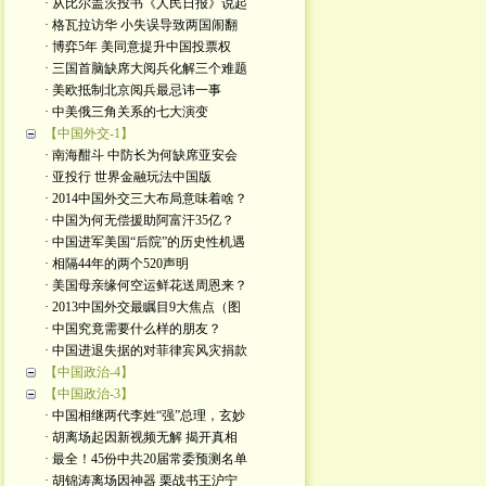
· 从比尔盖茨投书《人民日报》说起
· 格瓦拉访华 小失误导致两国闹翻
· 博弈5年 美同意提升中国投票权
· 三国首脑缺席大阅兵化解三个难题
· 美欧抵制北京阅兵最忌讳一事
· 中美俄三角关系的七大演变
【中国外交-1】
· 南海酣斗 中防长为何缺席亚安会
· 亚投行 世界金融玩法中国版
· 2014中国外交三大布局意味着啥？
· 中国为何无偿援助阿富汗35亿？
· 中国进军美国“后院”的历史性机遇
· 相隔44年的两个520声明
· 美国母亲缘何空运鲜花送周恩来？
· 2013中国外交最瞩目9大焦点（图
· 中国究竟需要什么样的朋友？
· 中国进退失据的对菲律宾风灾捐款
【中国政治-4】
【中国政治-3】
· 中国相继两代李姓“强”总理，玄妙
· 胡离场起因新视频无解 揭开真相
· 最全！45份中共20届常委预测名单
· 胡锦涛离场因神器 栗战书王沪宁