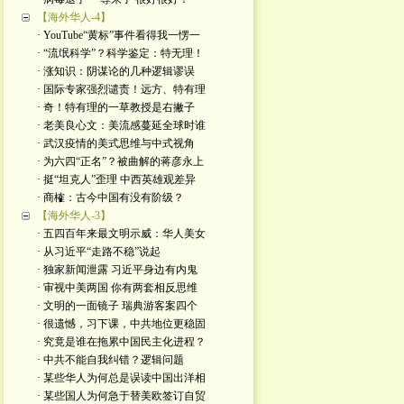
【海外华人-4】
· YouTube“黄标”事件看得我一愣一
· “流氓科学”？科学鉴定：特无理！
· 涨知识：阴谋论的几种逻辑谬误
· 国际专家强烈谴责！远方、特有理
· 奇！特有理的一草教授是右撇子
· 老美良心文：美流感蔓延全球时谁
· 武汉疫情的美式思维与中式视角
· 为六四“正名”？被曲解的蒋彦永上
· 挺“坦克人”歪理 中西英雄观差异
· 商榷：古今中国有没有阶级？
【海外华人-3】
· 五四百年来最文明示威：华人美女
· 从习近平“走路不稳”说起
· 独家新闻泄露 习近平身边有内鬼
· 审视中美两国 你有两套相反思维
· 文明的一面镜子 瑞典游客案四个
· 很遗憾，习下课，中共地位更稳固
· 究竟是谁在拖累中国民主化进程？
· 中共不能自我纠错？逻辑问题
· 某些华人为何总是误读中国出洋相
· 某些国人为何急于替美欧签订自贸