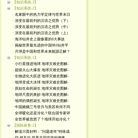
【知识系统-3】
【知识系统-2】
· 名家眼中的热力学定律与世界末日
· 演变在最前列的汉语之优势（下）
· 演变在最前列的汉语之优势（中）
· 演变在最前列的汉语之优势（上）
· 海洋钻井史上最惨重的6大事故
· 揭秘世界最先进的中国981钻井平
· 月球是中国和世界未来能源正解？
【知识系统-1】
· 小行星撞进地球 地球灾难史图解-
· 超级火山大爆发 地球灾难史图解-
· 生物进化大跃进 地球灾难史图解-
· 地球变成大冰球 地球灾难史图解-
· 原始生命的诞生 地球灾难史图解-
· 地球尺度的奥妙 地球灾难史图解-
· 地球的偶然诞生 地球灾难史图解-
· 中国嫦娥三号登月与美苏有何不同
· 全球暖化还是冷化？联合国专家评
· 全世界被忽悠了？地球开始冷化？
【国际政客-2】
· 解读川普好料：“问题老年”特殊成
· 切·格瓦拉 世界共同崇拜的偶像