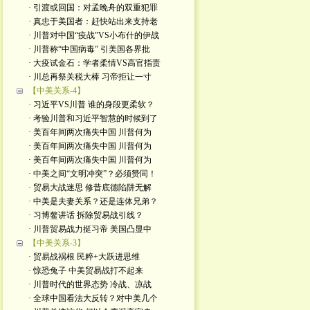
· 引渡或回国：对孟晚舟的双重犯罪
· 真忠于美国者：赶快站出来支持老
· 川普对中国“疫战”VS小布什的伊战
· 川普称“中国病毒” 引美国各界批
· 大疫试金石：学者柔情VS高官指责
· 川总再祭关税大棒 习帝拒让一寸
【中美关系-4】
· 习近平VS川普 谁的身段更柔软？
· 考验川普和习近平智慧的时候到了
· 美百年间两次痛失中国 川普何为
· 美百年间两次痛失中国 川普何为
· 美百年间两次痛失中国 川普何为
· 中美之间“文明冲突”？必须赞同！
· 贸易大战迷思 修昔底德陷阱无解
· 中美是夫妻关系？还是连体兄弟？
· 习博鳌讲话 拆除贸易战引线？
· 川普贸易战力挺习帝 美国凸显中
【中美关系-3】
· 贸易战祸根 民粹+大跃进思维
· 惊恐兔子 中美贸易战打不起来
· 川普时代的世界态势 冷战、凉战
· 全球中国看法大反转？对中美几个