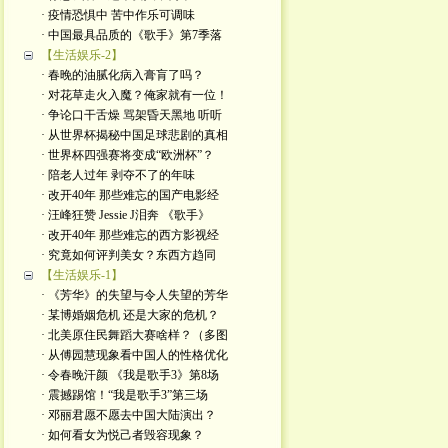
· 疫情恐惧中 苦中作乐可调味
· 中国最具品质的《歌手》第7季落
【生活娱乐-2】
· 春晚的油腻化病入膏肓了吗？
· 对花草走火入魔？俺家就有一位！
· 争论口干舌燥 骂架昏天黑地 听听
· 从世界杯揭秘中国足球悲剧的真相
· 世界杯四强赛将变成“欧洲杯”？
· 陪老人过年 剥夺不了的年味
· 改开40年 那些难忘的国产电影经
· 汪峰狂赞 Jessie J泪奔 《歌手》
· 改开40年 那些难忘的西方影视经
· 究竟如何评判美女？东西方趋同
【生活娱乐-1】
· 《芳华》的失望与令人失望的芳华
· 某博婚姻危机 还是大家的危机？
· 北美原住民舞蹈大赛啥样？（多图
· 从傅园慧现象看中国人的性格优化
· 令春晚汗颜 《我是歌手3》第8场
· 震撼踢馆！“我是歌手3”第三场
· 邓丽君愿不愿去中国大陆演出？
· 如何看女为悦己者毁容现象？