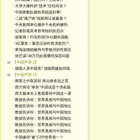
· 天津大爆炸的“技术”症结何在？
· 中国奥数队败给美国是好事!
· 二战“僵尸肉”假新闻让谁蒙羞？
· 中央新闻单位撤并千余机构够吗
· 记者卧底高考替考组织的启示
· 假新闻！印尼炸毁19/41艘外国船
· 3亿重奖！暴恐活动咋愈演愈烈？
· 黄海波嫖娼被拘与李银河的性观念
· 张艺谋748万罚款显哪些深层问题
【中国声望-2】
· 德国人亲中疏美? 顶级西媒如何猛
【中国声望-1】
· 两害之中取其轻 再论捧杀说之荒
· 西方舆论“捧杀”中国说是个伪命题
· 西方媒体补上客观看待中国这一课
· 数据告诉你：世界真相与中国地位
· 数据告诉你：世界真相与中国地位
· 数据告诉你：世界真相与中国地位
· 数据告诉你：世界真相与中国地位
· 数据告诉你：世界真相与中国地位
· 数据告诉你：世界真相与中国地位
· 中国缘何“被”GDP世界第一？