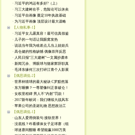
· 习近平的鸿运有多好?（上）
· 习三大建树在手，危险论可以休矣
· 习近平自画像 奠定10年执政基础
· 为习近平画像 顶层设计最大谋略
【人物私事-1】
· 习近平女儿露真容！最可信真假鉴
· 儿子的一句话让我眼窝发热
· 说说当年我为啥差点儿当上娃娃兵
· 高仓健的性格缺憾 偶像崇拜反思
· 人民日报“三大建树”一文属抄袭本
· 新闻冗余、博眼球与骆家辉辞职真
· 毛泽东缘何三次打碎江青个人影展
【偶思调侃-2】
· 世界杯猜球的最大秘诀 C罗黯然落
· 东方睡狮？一尊塑像纠正拿破仑！
· 女权里程碑 男人不“内射”罚款！
· 2017新年献词：我们继续大战风车
· 苹果公司的圣诞礼物 思想政治工
【偶思调侃-1】
· 山东人爱用倒装句 接轨世界！
· 没底线？咋看裸体女子足球赛（组
· 球迷赛间酣睡 希望能赢1000万美