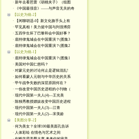
· 新年去看芭蕾《胡桃夹子》（组图
· 《中国最强音》——与声音无关的奇
【以史为镜-2】
· 【闲聊胡适-0】新文化旗手头上有
· 罕见真相！美力挺中国与列强博弈
· 五四学生坏了巴黎和会中国好事？
· 底特律鬼城会在中国重演？(图集3
· 底特律鬼城会在中国重演？(图集2
【以史为镜-1】
· 底特律鬼城会在中国重演？(图集1
· 美国对中国仁慈吗？
· 对蒙元史的讨论何止是逻辑混乱!
· 如何看蒙人元朝与中华历史的关系
· 甲午战争失败的深层原因何在？
· 一份改变中国历史进程的小刊物（
· 现代中国第一夫人(4)—王光美
· 陈独秀教授嫖妓改变中国历史进程
· 现代中国第一夫人(3)—江青
· 现代中国第一夫人(2)—宋美龄
【美图分享-2】
· 何为美女？全球100最美面孔告诉
· 人体彩绘 在情色与艺术之间
· 剑桥学霸美臀大赛 考考你的审美