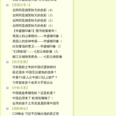
【美图分享-1】
· 去阿冈昆感受秋天的色彩（4）
· 去阿冈昆感受秋天的色彩（3）
· 去阿冈昆感受秋天的色彩（2）
· 去阿冈昆感受秋天的色彩（1）
· 【华盛顿印象5】图书馆最奢华！
· 美国人的山寨模仿——华盛顿印象（
· 美国人的造神奇观——华盛顿印象（
· 白宫楼顶的警卫——华盛顿印象（2
· “幻境牧场”——七彩云南影像（2）
· 丽江古城绝美夜色——七彩云南影像
【经济发展】
· 万科股权之争的中国式逻辑拷问
· 延迟退休 中国无法避免的选择？
· 咋看1%富人占中国1/3以上财产？
· 习李新政首个改革大手笔出台
【中欧关系】
· 中国接盘希腊危机？还是机遇？
· 中国总理来了 欧洲首脑嗨了！
· 会哭的孩子土耳其真愿部署中国导
【国际峰会】
· G20峰会 习近平压轴出场的真正答