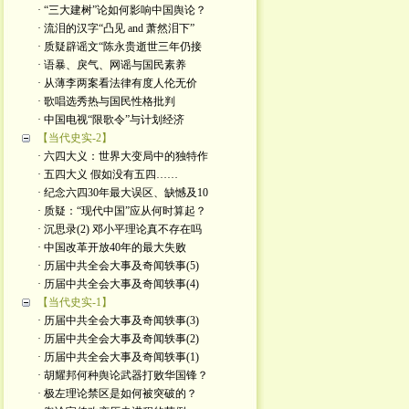
· “三大建树”论如何影响中国舆论？
· 流泪的汉字“凸见 and 萧然泪下”
· 质疑辟谣文“陈永贵逝世三年仍接
· 语暴、戾气、网谣与国民素养
· 从薄李两案看法律有度人伦无价
· 歌唱选秀热与国民性格批判
· 中国电视“限歌令”与计划经济
【当代史实-2】
· 六四大义：世界大变局中的独特作
· 五四大义 假如没有五四……
· 纪念六四30年最大误区、缺憾及10
· 质疑：“现代中国”应从何时算起？
· 沉思录(2) 邓小平理论真不存在吗
· 中国改革开放40年的最大失败
· 历届中共全会大事及奇闻轶事(5)
· 历届中共全会大事及奇闻轶事(4)
【当代史实-1】
· 历届中共全会大事及奇闻轶事(3)
· 历届中共全会大事及奇闻轶事(2)
· 历届中共全会大事及奇闻轶事(1)
· 胡耀邦何种舆论武器打败华国锋？
· 极左理论禁区是如何被突破的？