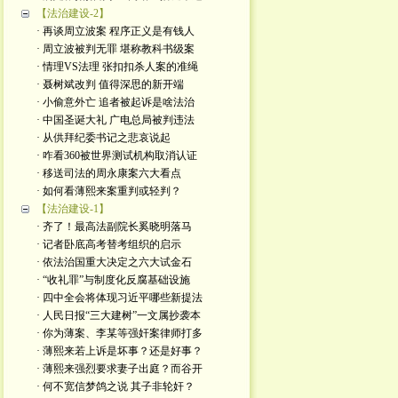
【法治建设-2】
· 再谈周立波案 程序正义是有钱人
· 周立波被判无罪 堪称教科书级案
· 情理VS法理 张扣扣杀人案的准绳
· 聂树斌改判 值得深思的新开端
· 小偷意外亡 追者被起诉是啥法治
· 中国圣诞大礼 广电总局被判违法
· 从供拜纪委书记之悲哀说起
· 咋看360被世界测试机构取消认证
· 移送司法的周永康案六大看点
· 如何看薄熙来案重判或轻判？
【法治建设-1】
· 齐了！最高法副院长奚晓明落马
· 记者卧底高考替考组织的启示
· 依法治国重大决定之六大试金石
· “收礼罪”与制度化反腐基础设施
· 四中全会将体现习近平哪些新提法
· 人民日报“三大建树”一文属抄袭本
· 你为薄案、李某等强奸案律师打多
· 薄熙来若上诉是坏事？还是好事？
· 薄熙来强烈要求妻子出庭？而谷开
· 何不宽信梦鸽之说 其子非轮奸？