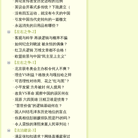
· 舆论宣传改变历史进程的范例
· 英议会开幕式多传统？下跪肃立（
· 没有四五运动，就没有今天的中国
· 引发中国当代史转向的一篇檄文
· 永远消失的日用品有哪些？
【左右之争-2】
· 客观与科学 再谈逻辑与概率不骗
· 如何纪念刘晓波 被永恒的偶像？
· 红卫兵逻辑 万维文章都不合格！
· 欧盟前景与中国“民主至上主义”
【左右之争-1】
· 北京获冬奥会主办权令何人不爽？
· 理念VS利益？格致夫与嘎拉哈之辩
· 可否理性对待周、花之“红与黑”？
· 小平发紫 方舟被封 何人搅局？
· 改良VS革命 观察中国的误区何在
· 屈原 六四英雄 汪精卫谁是愤青？
· “普世价值”的逻辑基础何在？
· 国人纠结毛泽东历史地位的盲点
· 你真相信彭丽媛排队照是PS的吗？
· 令人震惊的薄熙来案人民审判论！
【法治建设-3】
· 满足张扣扣请求？网络直播庭审过