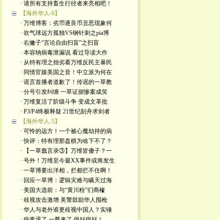
· 请所有支持畜生行径者来亮相吧！
【海外华人-6】
· 万维博客：劣币逐良币丑恶现象何
· 吹气球远方孤独VS钢针刺之pia博
· 右撇子“言论自由扫盲”之扫盲
· 本容纳病毒泄漏说 看过导读大作
· 从特有理之拙劣看万维反民主暴民
· 同情官媒美国之音！中立派为何在
· 谣言首播者道歉了！传谣的一草教
· 分号引发纠缠 一草证据惨案成笑
· 万维复活了阶级斗争 变成文革批
· P3/P4终极释疑 21世纪刻舟求剑者
【海外华人-5】
· 可怜的远方！一个被心魔劫持的病
· 快评：特有理那盘棋为啥下不了？
· 【一草蠢言录③】万维皆傻子？一
· 号外！万维至今最XX事件或将发生
· 一草博要出洋相，拦都拦不住啊！
· 回应一草博：逻辑灾难与瞒天过海
· 美国大选前：与“黄川粉”们商榷
· 歧视攻击激增 美警鼓励华人囤枪
· 华人与老外谁更歧视中国人？实锤
· 病毒退了 一尊来了 很好很好！