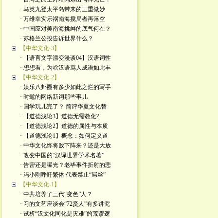
· 马英九登太平岛带来的三重微妙
· 万维幸灾乐祸南海搅局者再落空
· 中国应对美南海挑衅的底气何在？
· 苏格兰公投告诉世界什么？
【中华文化-3】
· 【语言文字漂变漫谈04】汉语词性
· 想想看，为啥汉语骂人成语如此丰
【中华文化-2】
· 娱乐八卦圈有多少如此之烂的写手
· 时髦的网络新词那些事儿
· 国学玩儿完了？ 简评华夏文化替
· 【道德浅论3】道德无需教化?
· 【道德浅论2】道德的属性与本质
· 【道德浅论1】概念：如何定义道
· 中华文化终将败下阵来？还是大放
· 改变中国的“汉译世界学术名著”
· 告密还是曝光？老毕事件折射的悲
· 冯小刚呼吁繁体 代表禁止“屌丝”
【中华文化-1】
· 中共培养了三代“变色”人？
· 习的文艺座谈会“72贤人”有多讲究
· 试析“汉文化同化是灾难”的荒谬逻