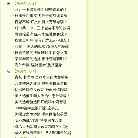
【海外华人-2】
· 习近平下课等传闻 哪些是真的？
· 杜撰歪曲事实 无异于侮辱读者智
· 百思不解 烂文如何上万维导读？
· 对中共二中、三中全会不靠谱的误
· 两篇报道 外媒与华媒谁更客观？
· 虐童真相可信吗？逻辑从不骗人！
· 悲哀！ 国人的现实VS华人的极端
· 日渐荒谬的博眼球时评 你怎么看
· 某些华裔的选择 糊涂还是聪明？
· 海外华媒“谋财害命”及其乱象
【海外华人-1】
· 盲从 非理性 某些华人距离文明多
· 万维整风之建议 嘎哈啦最新道歉
· 抬出哈耶克反政治正确 可惜闹乌
· 美大选催生华人政治生态升级版！
· 美大选考验选民底线和华裔智慧
· “8000留学生被开除”这事儿
· 为嘎虔之争矫情 洒向网络都是爱
· 我不劝说“虔谦”博友留在万维
· SCA-5博弈 华人政治功课的8点思
· 华人底线与窝里斗 从ABC事件说起