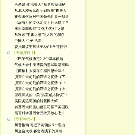
· 再谈误用“携夫人” 历史数据揭秘
· 从北大校长念白字到误用“携夫人”
· 霍金缘何反对中国领先世界一创举
· 《辞海》的文化定义为什么错了？
· 浅析秦晖教授“文化无优劣”之谬
· 从误读“平庸之恶”到人性的弱点
· 中国人 虫子 活着
· 委员建议男孩延至8岁上学可行否
【专题探讨-1】
· 《巴黎气候协定》8个基本问题
· 气候大会中美博弈的那些吸睛戏码
· 【商榷】大脑存在感性思维吗？
· 演变在最前列的汉语之优势（下）
· 演变在最前列的汉语之优势（中）
· 演变在最前列的汉语之优势（上）
· 里程碑式的中美“温室减排协议”？
· 美国劣迹斑斑的转基因大鳄
· 转基因大鳄孟山都公司摆平美国政
· 能否对转基因食品持开放心态？
【朝鲜半岛-3】
· 川普推动 习近平访朝的N个理由
· 川金会大戏 客套表演下的真相