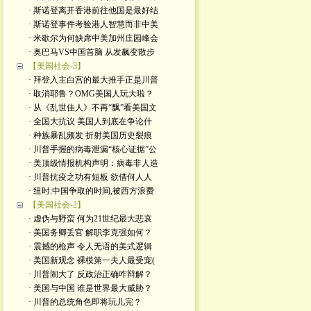
· 斯诺登离开香港前往他国是最好结
· 斯诺登事件考验港人智慧而非中美
· 米歇尔为何缺席中美加州庄园峰会
· 奥巴马VS中国首脑 从发飙变散步
【美国社会-3】
· 拜登入主白宫的最大推手正是川普
· 取消耶鲁？OMG美国人玩大啦？
· 从《乱世佳人》不再“飘”看美国文
· 全国大抗议 美国人到底在争论什
· 种族暴乱频发 折射美国历史裂痕
· 川普手握的病毒泄漏“核心证据”公
· 美顶级情报机构声明：病毒非人造
· 川普抗疫之功有短板 欲借何人人
· 纽时:中国争取的时间,被西方浪费
【美国社会-2】
· 虚伪与野蛮 何为21世纪最大悲哀
· 美国务卿丢官 解职李克强如何？
· 震撼的枪声 令人无语的美式逻辑
· 美国新观念 裸模第一夫人最受宠(
· 川普闹大了 反政治正确咋辩解？
· 美国与中国 谁是世界最大威胁？
· 川普的总统角色即将玩儿完？