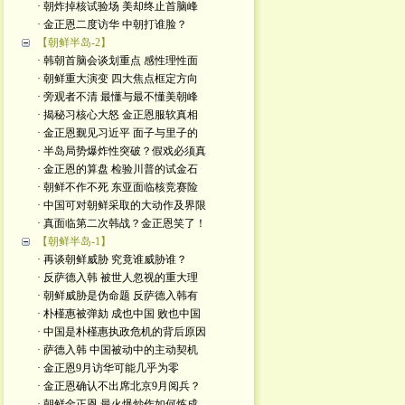
· 朝炸掉核试验场 美却终止首脑峰
· 金正恩二度访华 中朝打谁脸？
【朝鲜半岛-2】
· 韩朝首脑会谈划重点 感性理性面
· 朝鲜重大演变 四大焦点框定方向
· 旁观者不清 最懂与最不懂美朝峰
· 揭秘习核心大怒 金正恩服软真相
· 金正恩觐见习近平 面子与里子的
· 半岛局势爆炸性突破？假戏必须真
· 金正恩的算盘 检验川普的试金石
· 朝鲜不作不死 东亚面临核竞赛险
· 中国可对朝鲜采取的大动作及界限
· 真面临第二次韩战？金正恩笑了！
【朝鲜半岛-1】
· 再谈朝鲜威胁 究竟谁威胁谁？
· 反萨德入韩 被世人忽视的重大理
· 朝鲜威胁是伪命题 反萨德入韩有
· 朴槿惠被弹劾 成也中国 败也中国
· 中国是朴槿惠执政危机的背后原因
· 萨德入韩 中国被动中的主动契机
· 金正恩9月访华可能几乎为零
· 金正恩确认不出席北京9月阅兵？
· 朝鲜金正恩 最火爆炒作如何炼成