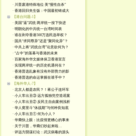
· 川普废港特殊地位 美“慢性自杀”
· 香港回归夹生饭：中国最初铸成大
【港台问题-1】
· 美国“逼”武统 两岸统一按下快进
· 明朗化的中共统一台湾时间表
· 谁在剥夺香港500万选民选举权？
· 国共“求同尊异”还是“聚同化异”？
· 中共上将“武统台湾”论意欲何为？
· “占中”的落幕与香港的未来
· 百家海外华文媒体保卫香港宣言
· 实现两岸统一的历史机遇何在？
· 香港普选乱象有没有外部势力的影
· 香港普选的命运掌握在谁手中？
【海外华人-7】
· 北京人都是农民？！蒋公子连环车
· 小人常出丑③ 远方孤独凭空造谣案
· 小人常出丑② 反民主自由案例浅析
· 华人窝里斗“休战期”与何种良知底
· 小人常出丑① 何为小人？
· 华裔快上眼：比疫情更糟心的事来
· 关于川普，华裔们吵起来啦…
· 评远方阴谋幻论：武汉病毒的源头