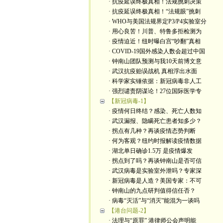
· 抗疫延误终极真相！法规挑刺决策
· 抗疫延误终极真相！“法规眼”挑刺
· WHO与美国法规界定P3/P4实验室分
· 用心良苦！川普、特鲁多拒检测为
· 疫情迫近！纽时曝白宫“吵翻”真相
· COVID-19国外感染人数会超过中国
· 钟南山团队预测与我10天前博文意
· 武汉抗疫贻误战机 真相浮出水面
· 科学家实锤依据：新冠病毒非人工
· 强烈谴责阴谋论！27位国际医学专
【新冠病毒-1】
· 疫情何日终结？感染、死亡人数知
· 武汉漏报、隐瞒死亡患者知多少？
· 拐点有几种？再谈疫情态势判断
· 何为客观？纽约时报解读疫情数据
· 湖北单日确诊1.5万 是疫情爆发
· 拐点到了吗？再谈钟南山是否可信
· 武汉病毒是实验室外泄吗？专家深
· 新冠病毒是人造？美国专家：不可
· 钟南山的九点研判值得信任否？
· 病毒“灭活”与“消灭”能混为一谈吗
【港台问题-2】
· 法理与“原罪” 港律师公会声明能