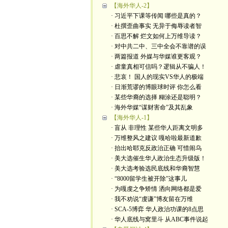
【海外华人-2】
· 习近平下课等传闻 哪些是真的？
· 杜撰歪曲事实 无异于侮辱读者智
· 百思不解 烂文如何上万维导读？
· 对中共二中、三中全会不靠谱的误
· 两篇报道 外媒与华媒谁更客观？
· 虐童真相可信吗？逻辑从不骗人！
· 悲哀！ 国人的现实VS华人的极端
· 日渐荒谬的博眼球时评 你怎么看
· 某些华裔的选择 糊涂还是聪明？
· 海外华媒“谋财害命”及其乱象
【海外华人-1】
· 盲从 非理性 某些华人距离文明多
· 万维整风之建议 嘎哈啦最新道歉
· 抬出哈耶克反政治正确 可惜闹乌
· 美大选催生华人政治生态升级版！
· 美大选考验选民底线和华裔智慧
· “8000留学生被开除”这事儿
· 为嘎虔之争矫情 洒向网络都是爱
· 我不劝说“虔谦”博友留在万维
· SCA-5博弈 华人政治功课的8点思
· 华人底线与窝里斗 从ABC事件说起