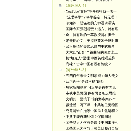
【海外华人-4】
· YouTube“黄标”事件看得我一愣一
· “流氓科学”？科学鉴定：特无理！
· 涨知识：阴谋论的几种逻辑谬误
· 国际专家强烈谴责！远方、特有理
· 奇！特有理的一草教授是右撇子
· 老美良心文：美流感蔓延全球时谁
· 武汉疫情的美式思维与中式视角
· 为六四“正名”？被曲解的蒋彦永上
· 挺“坦克人”歪理 中西英雄观差异
· 商榷：古今中国有没有阶级？
【海外华人-3】
· 五四百年来最文明示威：华人美女
· 从习近平“走路不稳”说起
· 独家新闻泄露 习近平身边有内鬼
· 审视中美两国 你有两套相反思维
· 文明的一面镜子 瑞典游客案四个
· 很遗憾，习下课，中共地位更稳固
· 究竟是谁在拖累中国民主化进程？
· 中共不能自我纠错？逻辑问题
· 某些华人为何总是误读中国出洋相
· 某些国人为何急于替美欧签订自贸