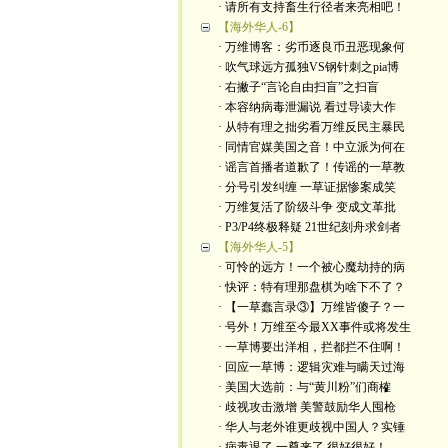
· 请所有支持畜生行径者来亮相吧！
【海外华人-6】
· 万维博客：劣币逐良币丑恶现象何
· 吹气球远方孤独VS钢针刺之pia博
· 右撇子“言论自由扫盲”之扫盲
· 本容纳病毒泄漏说 看过导读大作
· 从特有理之拙劣看万维反民主暴民
· 同情官媒美国之音！中立派为何在
· 谣言首播者道歉了！传谣的一草教
· 分号引发纠缠 一草证据惨案成笑
· 万维复活了阶级斗争 变成文革批
· P3/P4终极释疑 21世纪刻舟求剑者
【海外华人-5】
· 可怜的远方！一个被心魔劫持的病
· 快评：特有理那盘棋为啥下不了？
· 【一草蠢言录③】万维皆傻子？一
· 号外！万维至今最XX事件或将发生
· 一草博要出洋相，拦都拦不住啊！
· 回应一草博：逻辑灾难与瞒天过海
· 美国大选前：与“黄川粉”们商榷
· 歧视攻击激增 美警鼓励华人囤枪
· 华人与老外谁更歧视中国人？实锤
· 病毒退了 一尊来了 很好很好！