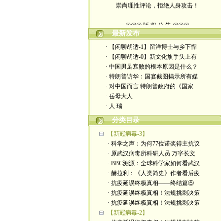
@@@ 版 权 公 告 @@@
最新发布
本博客所发布文章，
· 【闲聊胡适-1】留洋博士与乡下悍
· 【闲聊胡适-0】新文化旗手头上有
除特别注明者外，均为原创。
· 中国男足衰败的根本原因是什么？
· 特朗普访华：国宴截图揭示所有媒
转载或制作视频，
· 对中国而言 特朗普政府的《国家
· 岳母大人
须注明如下版权信息：
· 人 瑞
作者（格致夫）和出处（万维链接）
分类目录
【新冠病毒-3】
· 科学之声：为何77位诺奖得主抗议
· 原武汉病毒所科研人员 万字长文
· BBC溯源：全球科学家如何看武汉
· 赫拉利：《人类简史》作者看后疫
· 抗疫延误终极真相——终结篇⑤
· 抗疫延误终极真相！法规挑刺决策
· 抗疫延误终极真相！法规挑刺决策
【新冠病毒-2】