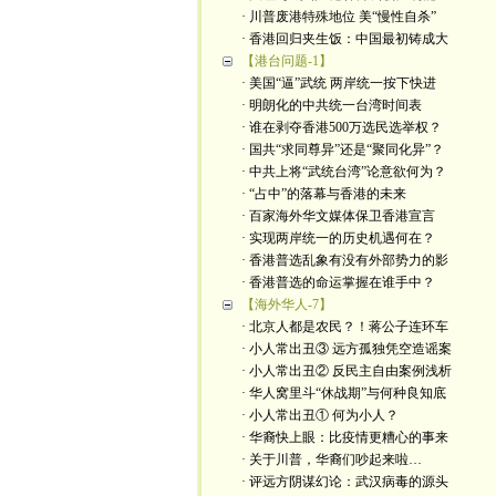
· 川普废港特殊地位 美“慢性自杀”
· 香港回归夹生饭：中国最初铸成大
【港台问题-1】
· 美国“逼”武统 两岸统一按下快进
· 明朗化的中共统一台湾时间表
· 谁在剥夺香港500万选民选举权？
· 国共“求同尊异”还是“聚同化异”？
· 中共上将“武统台湾”论意欲何为？
· “占中”的落幕与香港的未来
· 百家海外华文媒体保卫香港宣言
· 实现两岸统一的历史机遇何在？
· 香港普选乱象有没有外部势力的影
· 香港普选的命运掌握在谁手中？
【海外华人-7】
· 北京人都是农民？！蒋公子连环车
· 小人常出丑③ 远方孤独凭空造谣案
· 小人常出丑② 反民主自由案例浅析
· 华人窝里斗“休战期”与何种良知底
· 小人常出丑① 何为小人？
· 华裔快上眼：比疫情更糟心的事来
· 关于川普，华裔们吵起来啦…
· 评远方阴谋幻论：武汉病毒的源头