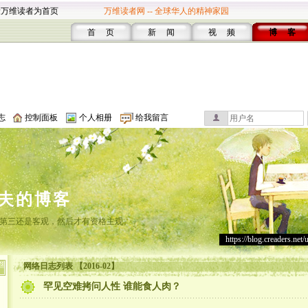
设万维读者为首页
万维读者网 -- 全球华人的精神家园
首 页
新 闻
视 频
博 客
志
控制面板
个人相册
给我留言
夫的博客
第三还是客观，然后才有资格主观。
https://blog.creaders.net/
网络日志列表 【2016-02】
罕见空难拷问人性 谁能食人肉？