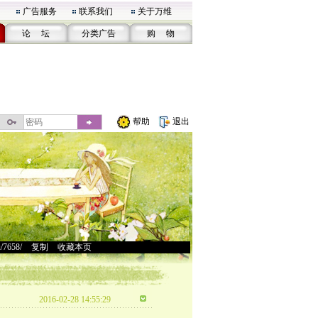
广告服务
联系我们
关于万维
论 坛
分类广告
购 物
帮助
退出
u/7658/
>
复制
>
收藏本页
2016-02-28 14:55:29