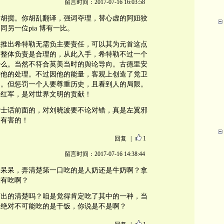
留言时间：2017-07-16 16:03:58
是胡搅。你胡乱翻译，强词夺理，替心虚的阿妞狡
另一位pia 博有一比。
以推出希特勒无需负主要责任，可以其为元首这点
需整体负责是合理的，从此入手，希特勒不过一个
什么。当然不符合英美当时的舆论导向。古德里安
对他的处理。不过因他的能量，客观上创造了党卫
的。但惩罚一个人要尊重历史，且看到人的局限。
共红军，是对世界文明的贡献！
女士话前面的，对刘晓波要不论对错，真是左翼邪
是有害的！
回复
|
1
留言时间：2017-07-16 14:38:44
个呆呆，弄清楚第一口吃的是人奶还是牛奶啊？拿
没有吃啊？
石出的清楚吗？咱是觉得肯定吃了其中的一种，当
是绝对不可能吃的是干饭，你说是不是啊？