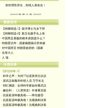
崇尚理性评论，拒绝人身攻击！
@@@ 版 权 公 告 @@@
本博客所发布文章，
最新发布
· 【闲聊胡适-1】留洋博士与乡下悍
除特别注明者外，均为原创。
· 【闲聊胡适-0】新文化旗手头上有
· 中国男足衰败的根本原因是什么？
转载或制作视频，
· 特朗普访华：国宴截图揭示所有媒
· 对中国而言 特朗普政府的《国家
须注明如下版权信息：
· 岳母大人
· 人 瑞
作者（格致夫）和出处（万维链接）
分类目录
【新冠病毒-3】
· 科学之声：为何77位诺奖得主抗议
· 原武汉病毒所科研人员 万字长文
· BBC溯源：全球科学家如何看武汉
· 赫拉利：《人类简史》作者看后疫
· 抗疫延误终极真相——终结篇⑤
· 抗疫延误终极真相！法规挑刺决策
· 抗疫延误终极真相！法规挑刺决策