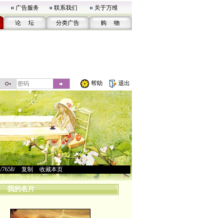
广告服务
联系我们
关于万维
论 坛
分类广告
购 物
帮助
退出
u/7658/
>
复制
>
收藏本页
我的名片