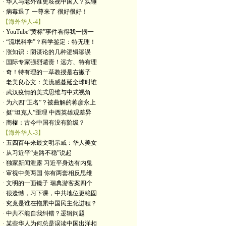
· 华人与老外谁更歧视中国人？实锤
· 病毒退了 一尊来了 很好很好！
【海外华人-4】
· YouTube“黄标”事件看得我一愣一
· “流氓科学”？科学鉴定：特无理！
· 涨知识：阴谋论的几种逻辑谬误
· 国际专家强烈谴责！远方、特有理
· 奇！特有理的一草教授是右撇子
· 老美良心文：美流感蔓延全球时谁
· 武汉疫情的美式思维与中式视角
· 为六四“正名”？被曲解的蒋彦永上
· 挺“坦克人”歪理 中西英雄观差异
· 商榷：古今中国有没有阶级？
【海外华人-3】
· 五四百年来最文明示威：华人美女
· 从习近平“走路不稳”说起
· 独家新闻泄露 习近平身边有内鬼
· 审视中美两国 你有两套相反思维
· 文明的一面镜子 瑞典游客案四个
· 很遗憾，习下课，中共地位更稳固
· 究竟是谁在拖累中国民主化进程？
· 中共不能自我纠错？逻辑问题
· 某些华人为何总是误读中国出洋相