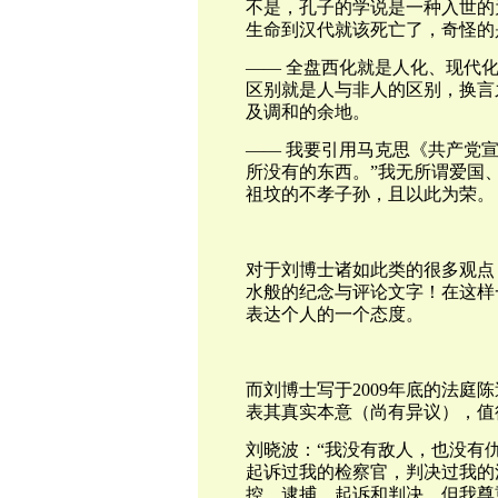
不是，孔子的学说是一种入世的
生命到汉代就该死亡了，奇怪的
—— 全盘西化就是人化、现代
区别就是人与非人的区别，换言
及调和的余地。
—— 我要引用马克思《共产党
所没有的东西。”我无所谓爱国
祖坟的不孝子孙，且以此为荣。
对于刘博士诸如此类的很多观点
水般的纪念与评论文字！在这样
表达个人的一个态度。
而
刘博士
写于2009年底的法
表其真实本意（尚有异议），值
刘晓波：
“我没有敌人，也没有
起诉过我的检察官，判决过我的
控、逮捕、起诉和判决，但我尊