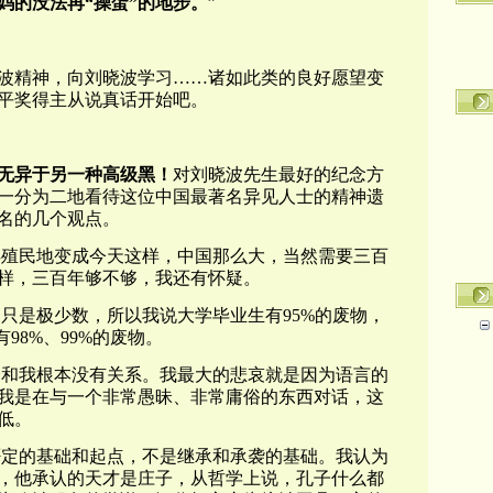
妈的没法再“操蛋”的地步。
”
波精神，向刘晓波学习……诸如此类的良好愿望变
平奖得主从说真话开始吧。
无异于另一种高级黑！
对刘晓波先生最好的纪念方
一分为二地看待这位中国最著名异见人士的精神遗
名的几个观点。
年殖民地变成今天这样，中国那么大，当然需要三百
样，三百年够不够，我还有怀疑。
的只是极少数，所以我说大学毕业生有95%的废物，
98%、99%的废物。
会和我根本没有关系。我最大的悲哀就是因为语言的
我是在与一个非常愚昧、非常庸俗的东西对话，这
低。
否定的基础和起点，不是继承和承袭的基础。我认为
，他承认的天才是庄子，从哲学上说，孔子什么都