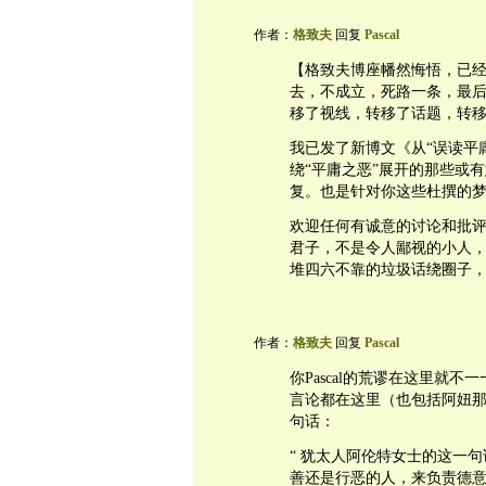
作者：
格致夫
回复
Pascal
【格致夫博座幡然悔悟，已
去，不成立，死路一条，最后
移了视线，转移了话题，转移了方
我已发了新博文《从“误读平
绕“平庸之恶”展开的那些或
复。也是针对你这些杜撰的
欢迎任何有诚意的讨论和批评！
君子，不是令人鄙视的小人
堆四六不靠的垃圾话绕圈子
作者：
格致夫
回复
Pascal
你Pascal的荒谬在这里就
言论都在这里（也包括阿妞
句话：
“ 犹太人阿伦特女士的这一
善还是行恶的人，来负责德