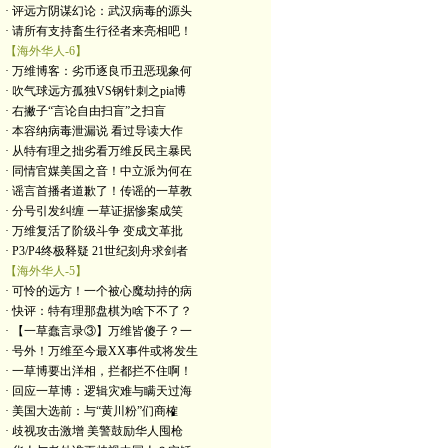
· 评远方阴谋幻论：武汉病毒的源头
· 请所有支持畜生行径者来亮相吧！
【海外华人-6】
· 万维博客：劣币逐良币丑恶现象何
· 吹气球远方孤独VS钢针刺之pia博
· 右撇子“言论自由扫盲”之扫盲
· 本容纳病毒泄漏说 看过导读大作
· 从特有理之拙劣看万维反民主暴民
· 同情官媒美国之音！中立派为何在
· 谣言首播者道歉了！传谣的一草教
· 分号引发纠缠 一草证据惨案成笑
· 万维复活了阶级斗争 变成文革批
· P3/P4终极释疑 21世纪刻舟求剑者
【海外华人-5】
· 可怜的远方！一个被心魔劫持的病
· 快评：特有理那盘棋为啥下不了？
· 【一草蠢言录③】万维皆傻子？一
· 号外！万维至今最XX事件或将发生
· 一草博要出洋相，拦都拦不住啊！
· 回应一草博：逻辑灾难与瞒天过海
· 美国大选前：与“黄川粉”们商榷
· 歧视攻击激增 美警鼓励华人囤枪