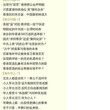
· 法理与“原罪” 港律师公会声明能
· 川普废港特殊地位 美“慢性自杀”
· 香港回归夹生饭：中国最初铸成大
【港台问题-1】
· 美国“逼”武统 两岸统一按下快进
· 明朗化的中共统一台湾时间表
· 谁在剥夺香港500万选民选举权？
· 国共“求同尊异”还是“聚同化异”？
· 中共上将“武统台湾”论意欲何为？
· “占中”的落幕与香港的未来
· 百家海外华文媒体保卫香港宣言
· 实现两岸统一的历史机遇何在？
· 香港普选乱象有没有外部势力的影
· 香港普选的命运掌握在谁手中？
【海外华人-7】
· 北京人都是农民？！蒋公子连环车
· 小人常出丑③ 远方孤独凭空造谣案
· 小人常出丑② 反民主自由案例浅析
· 华人窝里斗“休战期”与何种良知底
· 小人常出丑① 何为小人？
· 华裔快上眼：比疫情更糟心的事来
· 关于川普，华裔们吵起来啦…