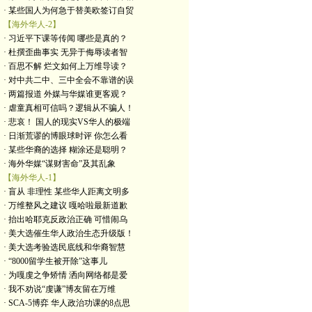
· 某些国人为何急于替美欧签订自贸
【海外华人-2】
· 习近平下课等传闻 哪些是真的？
· 杜撰歪曲事实 无异于侮辱读者智
· 百思不解 烂文如何上万维导读？
· 对中共二中、三中全会不靠谱的误
· 两篇报道 外媒与华媒谁更客观？
· 虐童真相可信吗？逻辑从不骗人！
· 悲哀！ 国人的现实VS华人的极端
· 日渐荒谬的博眼球时评 你怎么看
· 某些华裔的选择 糊涂还是聪明？
· 海外华媒“谋财害命”及其乱象
【海外华人-1】
· 盲从 非理性 某些华人距离文明多
· 万维整风之建议 嘎哈啦最新道歉
· 抬出哈耶克反政治正确 可惜闹乌
· 美大选催生华人政治生态升级版！
· 美大选考验选民底线和华裔智慧
· “8000留学生被开除”这事儿
· 为嘎虔之争矫情 洒向网络都是爱
· 我不劝说“虔谦”博友留在万维
· SCA-5博弈 华人政治功课的8点思