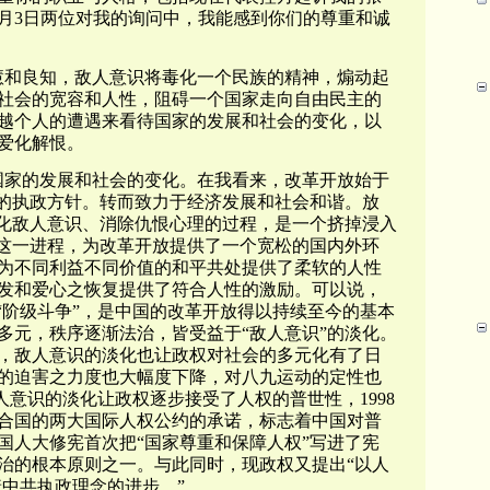
2月3日两位对我的询问中，我能感到你们的尊重和诚
慧和良知，敌人意识将毒化一个民族的精神，煽动起
社会的宽容和人性，阻碍一个国家走向自由民主的
越个人的遭遇来看待国家的发展和社会的变化，以
爱化解恨。
国家的发展和社会的变化。在我看来，改革开放始于
”的执政方针。转而致力于经济发展和社会和谐。放
淡化敌人意识、消除仇恨心理的过程，是一个挤掉浸入
是这一进程，为改革开放提供了一个宽松的国内外环
为不同利益不同价值的和平共处提供了柔软的人性
发和爱心之恢复提供了符合人性的激励。可以说，
“阶级斗争”，是中国的改革开放得以持续至今的基本
多元，秩序逐渐法治，皆受益于“敌人意识”的淡化。
，敌人意识的淡化也让政权对社会的多元化有了日
的迫害之力度也大幅度下降，对八九运动的定性也
敌人意识的淡化让政权逐步接受了人权的普世性，1998
合国的两大国际人权公约的承诺，标志着中国对普
全国人大修宪首次把“国家尊重和保障人权”写进了宪
治的根本原则之一。与此同时，现政权又提出“以人
着中共执政理念的进步。”