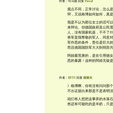
作者：司马懿 回复
Pascal
观点不同，正常讨论，怎么
辩，又说格博如何如何，真是同
我是不认为那位女士的话可
来辩论。但德国政府及公民
人，没有国家机器，干不了
将军是我尊敬的军人，同意
军作恶的条件，责任是巨大
而且德国国防军大大削弱苏
阿妞最荒唐的，是在引用德
恶的暴露！这样的阿妞无疑
作者：
BFTS
回复
格致夫
》格博啊，你有没有问问那
不出证据出来那是不是表明
咱们有人想把这事弄的水落
然还有可能吃的是羊奶，只