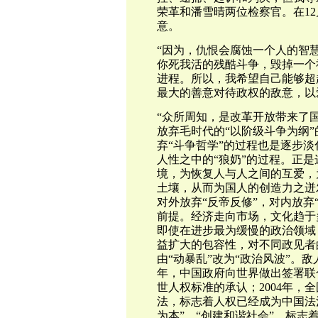
荣革和潘雪晴两位检察官。在1
意。
“因为，仇恨会腐蚀一个人的智
你死我活的残酷斗争，毁掉一个
进程。所以，我希望自己能够超
最大的善意对待政权的敌意，以
“众所周知，是改革开放带来了
放弃毛时代的“以阶级斗争为纲
弃“斗争哲学”的过程也是逐步
人性之中的“狼奶”的过程。正
境，为恢复人与人之间的互爱，
土壤，从而为国人的创造力之迸
对外放弃“反帝反修”，对内放弃
前提。经济走向市场，文化趋于
即使在进步最为缓慢的政治领域
益扩大的包容性，对不同政见者
由“动暴乱”改为“政治风波”。
年，中国政府向世界做出签署联
世人权标准的承认；2004年，
法，标志着人权已经成为中国法
为本”、“创建和谐社会”，标志