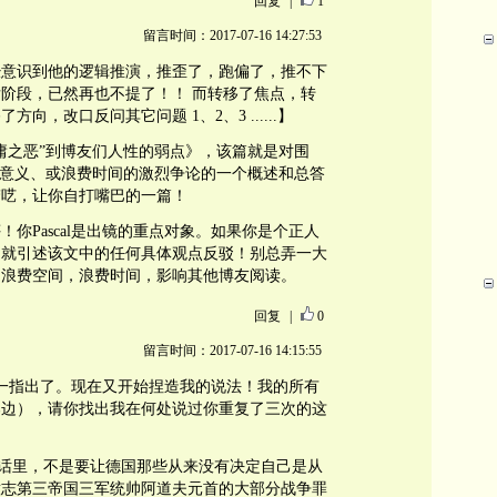
回复
|
1
留言时间：2017-07-16 14:27:53
经意识到他的逻辑推演，推歪了，跑偏了，推不下
阶段，已然再也不提了！！ 而转移了焦点，转
向，改口反问其它问题 1、2、3 ......】
庸之恶”到博友们人性的弱点》，该篇就是对围
有意义、或浪费时间的激烈争论的一个概述和总答
梦呓，让你自打嘴巴的一篇！
你Pascal是出镜的重点对象。如果你是个正人
，就引述该文中的任何具体观点反驳！别总弄一大
，浪费空间，浪费时间，影响其他博友阅读。
回复
|
0
留言时间：2017-07-16 14:15:55
不一一指出了。现在又开始捏造我的说法！我的所有
那边），请你找出我在何处说过你重复了三次的这
句话里，不是要让德国那些从来没有决定自己是从
意志第三帝国三军统帅阿道夫元首的大部分战争罪