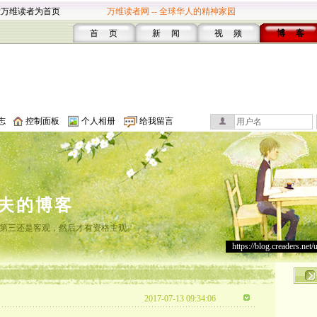
设万维读者为首页
万维读者网 -- 全球华人的精神家园
首 页
新 闻
视 频
博 客
志
控制面板
个人相册
给我留言
夫的博客
第三还是客观，然后才有资格主观。
https://blog.creaders.net/
2017-07-13 09:34:06