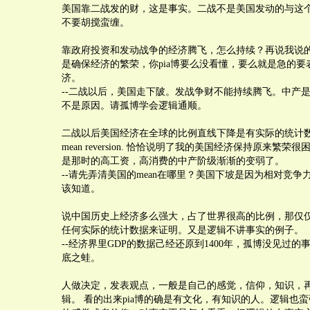
美国靠二战发的财，这是事实。二战不是美国发动的与这
不要胡搅蛮缠。
靠政府投资和发动战争的经济腾飞，怎么持续？再说我说
是确保经济的繁荣，你pia博要么没看懂，要么就是急的要
济。
--二战以后，美国走下陂。发战争财不能持续腾飞。中产
不是原因。请孤博学会逻辑通顺。
二战以后美国经济在全球的比例直线下降是有实际的统计
mean reversion. 恰恰说明了我的美国经济保持原来繁
是那时的高工资，高消费的中产阶级渐渐的变弱了。
--请先弄清美国的mean在哪里？美国下坡是因为相对竞争
该知道。
说中国历史上经济多么强大，占了世界很高的比例，那仅
任何实际的统计数据来证明。又是逻辑不讲事实的例子。
--经济界里GDP的数据己经还原到1400年，孤博没见过
底之蛙。
人做决定，发表观点，一般是自己的感觉，信仰，知识，
辑。 看的出来pia博的确是有文化，有知识的人。逻辑也蛮