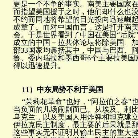
更是一个不争的事实。南美主要国家
而指望美国援手之时，他们却什么也
不约而同地将希望的目光投向迅速崛
成章了。而对中国而言，这是打开南
会。于是世界看到了中国在美国“后院
成立的中国－拉共体论坛将除美国、
部33国家均囊括其中，中国与巴西、
鲁、委内瑞拉和墨西哥6个主要拉美国
得以迅速提升。
11）中东局势不利于美国
“茉莉花革命”也好，“阿拉伯之春”
当负面的几场闹剧而已。从埃及、利
乌克兰，以及美国人用炸弹和坦克建
伊拉克民主制度，最主要的后果就是
这些事实无不证明其输出民主的重大