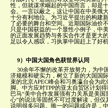
性，但就谋求崛起的中国而言，却是
会。一言以蔽之，这让中国在中美俄
十分有利地位。为习近平提出的构建
了必要的舞台和空间。近期国际油价
只是中国获益的一个显性小例子，中
的正面发展趋势与务实合作才是更大的
足以令人感叹，习执掌中国赶上了好
9）中国大国角色获世界认同
30余年不懈的改革开放努力，为中
济规模和硬实力，树立了新的大国国
束的北京APEC峰会和习奥瀛台会为
脚。中方应对TPP的亚太自贸区计划
巴马“美中合作发展强有力关系是美国
心”的说法等固然不可过度解读，但仅
说明很多问题。唯一的问题或许是，