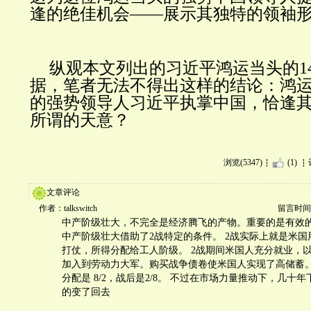
逢的绝佳机会——展示其独特的领袖
纵观本文列出的习近平鸿运当头的1
据，笔者无法不得出这样的结论：鸿
的强势领导人习近平执掌中国，恰逢
所谓的天意？
浏览(5347)
(1)
文章评论
作者：talkswitch
留言时间：20
中产阶级壮大，不完全是经济腾飞的产物。重要的是有效的
中产阶级壮大借助了2战特定的条件。 2战实际上就是米
打仗，所得分配给工人阶级。 2战期间米国人充分就业，
加入到劳动力大军。购买战争债卷使米国人实现了高储蓄。
分配是 8/2，战后是2/8。 不过在市场力量推动下，几十
的变了回去