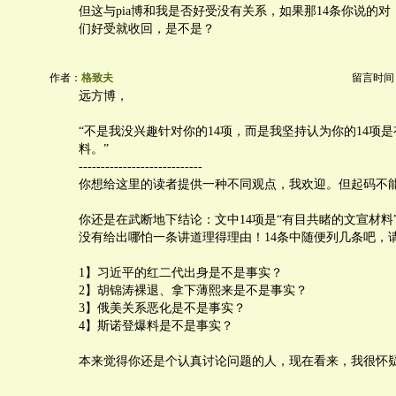
但这与pia博和我是否好受没有关系，如果那14条你说的
们好受就收回，是不是？
作者：
格致夫
留言时间：20
远方博，
“不是我没兴趣针对你的14项，而是我坚持认为你的14项
料。”
----------------------------
你想给这里的读者提供一种不同观点，我欢迎。但起码不
你还是在武断地下结论：文中14项是“有目共睹的文宣材料
没有给出哪怕一条讲道理得理由！14条中随便列几条吧，
1】习近平的红二代出身是不是事实？
2】胡锦涛裸退、拿下薄熙来是不是事实？
3】俄美关系恶化是不是事实？
4】斯诺登爆料是不是事实？
本来觉得你还是个认真讨论问题的人，现在看来，我很怀