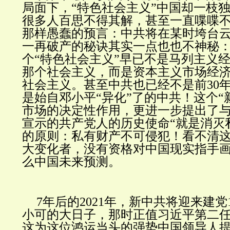
局面下，“特色社会主义”中国却一枝
很多人百思不得其解，甚至一直喋喋
那样愚蠢的预言：中共将在某时垮台
一再破产的秘诀其实一点也也不神秘
个“特色社会主义”早已不是马列主义
那个社会主义，而是资本主义市场经济
社会主义。甚至中共也已经不是前30
是始自邓小平“异化”了的中共！这个“
市场的决定性作用，更进一步提出了
宣示的共产党人的历史使命“就是消灭
的原则：私有财产不可侵犯！看不清
大变化者，没有资格对中国现实指手
么中国未来预测。
7年后的2021年，新中共将迎来建党
小可的大日子，那时正值习近平第二
这为这位鸿运当头的强势中国领导人