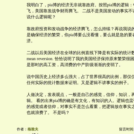
我明白了，pia博的经济无非就靠政府。按照pia博的逻辑
飞，美国靠发战争财而腾飞。 二战不是美国发动的事实不
说什么逻辑呢？
靠政府投资和发动战争的经济腾飞，怎么持续？再说我说
是确保经济的繁荣，你pia博要么没看懂，要么就是急的要
济。
二战以后美国经济在全球的比例直线下降是有实际的统计
mean reversion. 恰恰说明了我的美国经济保持原来繁
是那时的高工资，高消费的中产阶级渐渐的变弱了。
说中国历史上经济多么强大，占了世界很高的比例，那仅
任何实际的统计数据来证明。又是逻辑不讲事实的例子。
人做决定，发表观点，一般是自己的感觉，信仰，知识，
辑。 看的出来pia博的确是有文化，有知识的人。逻辑也蛮
的感觉或者信仰，对事实不是怎么看重，把逻辑放在事实之
也就浪费了。 不是吗？
作者：
格致夫
留言时间：20