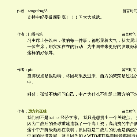
作者：songzifeng65
留言时间：20
支持中纪委反腐到底！！！习大大威武。
作者：门香书第
留言时间：20
习主席上任以来，做的每一件事，都彰显着大气，从大局
一位主席，用实实在在的行动，为中国未来更好的发展做
这样的好领导。
作者：pia
留言时间：20
孤博观点是很独特，将因与果反过来。西方的繁荣是过往
中。
科普：孤博不妨问问自己，中产为什么不能阻止西方的下
作者：
远方的孤独
留言时间：20
我们都不是trained经济学家。 我只是想提出一个关键点
因为二战后的全球重建造就了一个高工资，高消费的中产阶
这个中产阶级渐渐在衰弱，原因就是二战后的机会是偶然
中国的经济发展，就是因为加入WTO和获得美国最惠国待