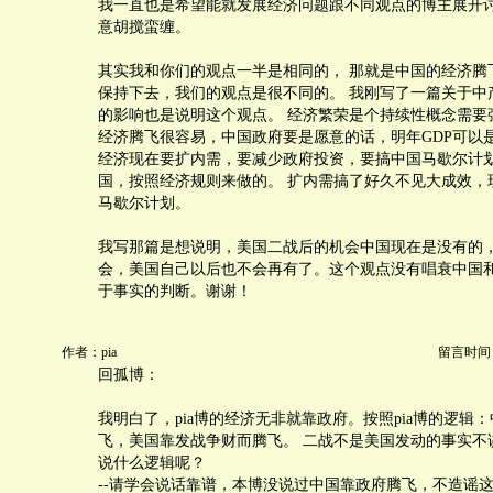
我一直也是希望能就发展经济问题跟不同观点的博主展开讨
意胡搅蛮缠。
其实我和你们的观点一半是相同的， 那就是中国的经济腾
保持下去，我们的观点是很不同的。 我刚写了一篇关于中
的影响也是说明这个观点。 经济繁荣是个持续性概念需要
经济腾飞很容易，中国政府要是愿意的话，明年GDP可以
经济现在要扩内需，要减少政府投资，要搞中国马歇尔计
国，按照经济规则来做的。 扩内需搞了好久不见大成效，
马歇尔计划。
我写那篇是想说明，美国二战后的机会中国现在是没有的
会，美国自己以后也不会再有了。这个观点没有唱衰中国
于事实的判断。谢谢！
作者：pia
留言时间：20
回孤博：
我明白了，pia博的经济无非就靠政府。按照pia博的逻辑
飞，美国靠发战争财而腾飞。 二战不是美国发动的事实不
说什么逻辑呢？
--请学会说话靠谱，本博没说过中国靠政府腾飞，不造谣