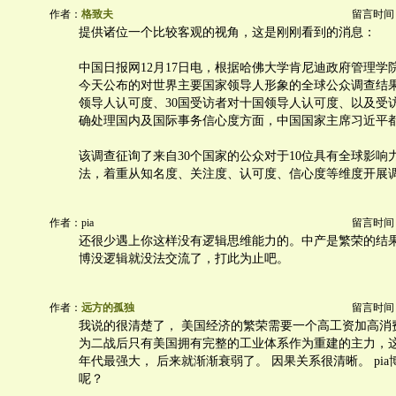
作者：
格致夫
留言时间：20
提供诸位一个比较客观的视角，这是刚刚看到的消息：
中国日报网12月17日电，根据哈佛大学肯尼迪政府管理学
今天公布的对世界主要国家领导人形象的全球公众调查结
领导人认可度、30国受访者对十国领导人认可度、以及受
确处理国内及国际事务信心度方面，中国国家主席习近平
该调查征询了来自30个国家的公众对于10位具有全球影响
法，着重从知名度、关注度、认可度、信心度等维度开展
作者：pia
留言时间：20
还很少遇上你这样没有逻辑思维能力的。中产是繁荣的结
博没逻辑就没法交流了，打此为止吧。
作者：
远方的孤独
留言时间：20
我说的很清楚了， 美国经济的繁荣需要一个高工资加高消
为二战后只有美国拥有完整的工业体系作为重建的主力，这个
年代最强大， 后来就渐渐衰弱了。 因果关系很清晰。 pi
呢？