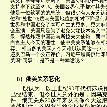
其支持率却却每况愈下。美国3周前的一项
支持率下跌至39%。美国各界似乎都对其失
他是一位软弱的的总统。但很少有人充分认
位和“处世”态度与美国地位的相对下降是何
世界和中国避免了本可产生的更多、更大麻
会重演，美国只是为了避免尖端技术落入中
果，悍然炸毁中国驻南斯拉夫大使馆，而中
白宫主人今天的理性，使中美关系能够在相
弈。 相当多的美国人今天难以认同这一点
还奥巴马一个公正评价。习近平履新伊始即
美国“同事”，是不是一种幸运呢？
8）俄美关系恶化
一般认为，以上世纪90年代初苏联
已经结束。但令世人意外的是，因乌
件，俄美关系20多年来从未像今天这
冷战时代！这固然导致全球局势新的