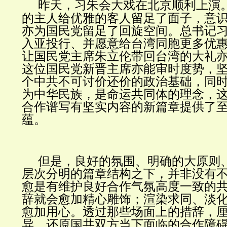
昨天，习朱会大戏在
北京
顺利上演
的主人给优雅的客人留足了面子，意
亦为国民党留足了回旋空间。总书记
入亚投行、并愿意给台湾同胞更多优
让国民党主席朱立伦带回台湾的大礼
这位国民党新晋主席亦能审时度势，坚
个中共不可讨价还价的政治基础，同
为中华民族，是命运共同体的理念，
合作谱写有坚实内容的新篇章提供了
蕴。
但是，良好的氛围、明确的大原则
层次分明的篇章结构之下，并非没有
愈是有维护良好合作气氛高度一致的
辞就会愈加精心雕饰；渲染求同、淡
愈加用心。透过那些场面上的措辞，
异，还原国共双方当下面临的合作障