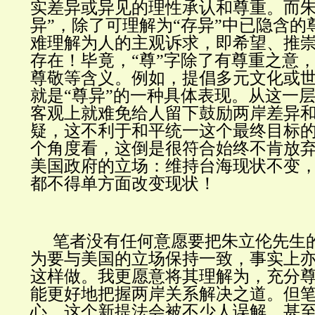
实差异或异见的理性承认和尊重。而朱
异”，除了可理解为“存异”中已隐含的
难理解为人的主观诉求，即希望、推
存在！毕竟，“尊”字除了有尊重之意
尊敬等含义。例如，提倡多元文化或
就是“尊异”的一种具体表现。从这一层
客观上就难免给人留下鼓励两岸差异
疑，这不利于和平统一这个最终目标
个角度看，这倒是很符合始终不肯放
美国政府的立场：维持台海现状不变
都不得单方面改变现状！
笔者没有任何意愿要把朱立伦先生的
为要与美国的立场保持一致，事实上
这样做。我更愿意将其理解为，充分
能更好地把握两岸关系解决之道。但
心，这个新提法会被不少人误解，甚