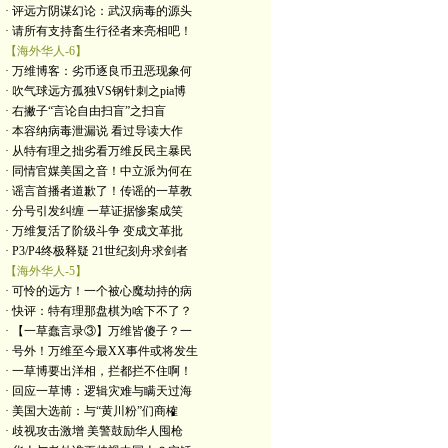
· 评远方阴谋幻论：武汉病毒的源头
· 请所有支持畜生行径者来亮相吧！
【海外华人-6】
· 万维博客：劣币逐良币丑恶现象何
· 吹气球远方孤独VS钢针刺之pia博
· 右撇子“言论自由扫盲”之扫盲
· 本容纳病毒泄漏说 看过导读大作
· 从特有理之拙劣看万维反民主暴民
· 同情官媒美国之音！中立派为何在
· 谣言首播者道歉了！传谣的一草教
· 分号引发纠缠 一草证据惨案成笑
· 万维复活了阶级斗争 变成文革批
· P3/P4终极释疑 21世纪刻舟求剑者
【海外华人-5】
· 可怜的远方！一个被心魔劫持的病
· 快评：特有理那盘棋为啥下不了？
· 【一草蠢言录③】万维皆傻子？一
· 号外！万维至今最XX事件或将发生
· 一草博要出洋相，拦都拦不住啊！
· 回应一草博：逻辑灾难与瞒天过海
· 美国大选前：与“黄川粉”们商榷
· 歧视攻击激增 美警鼓励华人囤枪