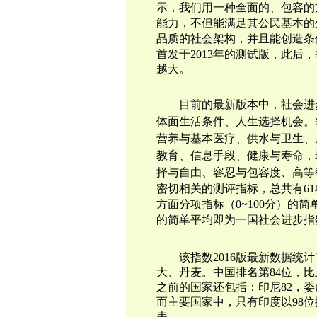
示，我们用一种全面的、包容的
能力，不但能满足其公民基本的
品质的社会
架
构，
并且
能创造条
首发于2013年的测试版，此后
越大。
目前的最新版本中，社会进
体面生活条件、人生选择机会。
营养与基本医疗、供水与卫生、
教育、信息手段、健康与寿命，
择与自由、容忍与包容度、高等
密切相关的
测评指标，总共有6
方面分项
指标（0~100分）
的简单平均即为一国
社会进步指
该指数2016版最新数据统计
大、丹麦。中国排名第84位，
之前的国家还包括：印尼82，委内
而主要国家中，只有印度以98
表。