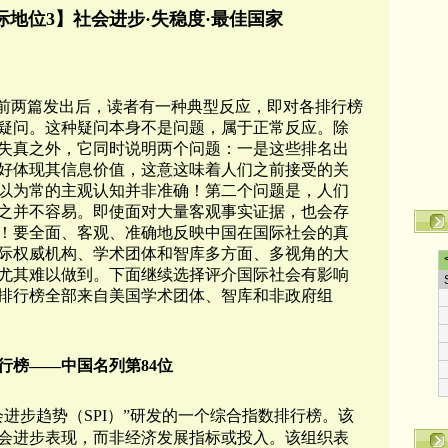
际地位3】
社会进步·失稳度·最佳国家
列前两篇发出后，读者有一种典型反应，即对各排行榜
疑问。这种疑问本身不是问题，属于正常反应。除
失真之外，它同时说明两个问题：一是这些排名出
好体现其信息价值，这意这味着人们之前接受的关
以为常的主观认知并非准确！第二个问题是，人们
之并不容易。即使面对大量客观事实证据，也会存
！要全面、客观、准确地反映中国在国际社会的真
际权威机构、学术团体和智库多方面、多视角的大
尤其难以做到。下面继续选择评介国际社会有影响
排行榜全部来自美国学术团体、智库和非政府组
行榜——中国名列第84位
进步趋势（SPI）
”研发的一个
综合指数排行榜。
该
会进步表现，而非经济发展指标或投入。
该组织表