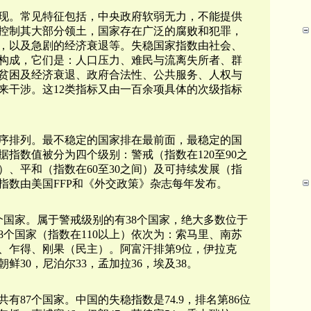
现。常见特征包括，中央政府软弱无力，不能提供
控制其大部分领土，国家存在广泛的腐败和犯罪，
，以及急剧的经济衰退等。失稳国家指数
由社会、
标构成，它们是：人口压力、难民与流离失所者、群
贫困及经济衰退、政府合法性、公共服务、人权与
来干涉。这12类指标又由一百余项具体的次级指标
序排列。最不稳定的国家排在最前面，最稳定的国
指数值被分为四个级别：警戒（指数在120至90之
间）、平和（指数在60至30之间）及可持续发展（指
，该指数由美国FFP和《外交政策》杂志每年发布。
78个国家。属于警戒级别的有38个国家，绝大多数位于
个国家（指数在110以上）依次为：索马里、南苏
、乍得、刚果（民主）。阿富汗排第9位，伊拉克
朝鲜30，尼泊尔33，孟加拉36，埃及38。
共有87个国家。
中国的失稳指数是74.9，排名第86位