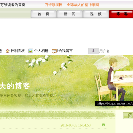
设万维读者为首页
万维读者网 -- 全球华人的精神家园
首 页
新 闻
视 频
博 客
志
控制面板
个人相册
给我留言
夫的博客
第三还是客观，然后才有资格主观。
https://blog.creaders.net/
2016-08-05 16:04:58