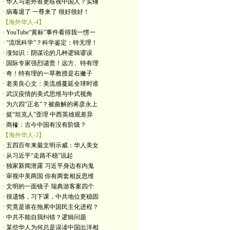
· 华人与老外谁更歧视中国人？实锤
· 病毒退了 一尊来了 很好很好！
【海外华人-4】
· YouTube“黄标”事件看得我一愣一
· “流氓科学”？科学鉴定：特无理！
· 涨知识：阴谋论的几种逻辑谬误
· 国际专家强烈谴责！远方、特有理
· 奇！特有理的一草教授是右撇子
· 老美良心文：美流感蔓延全球时谁
· 武汉疫情的美式思维与中式视角
· 为六四“正名”？被曲解的蒋彦永上
· 挺“坦克人”歪理 中西英雄观差异
· 商榷：古今中国有没有阶级？
【海外华人-3】
· 五四百年来最文明示威：华人美女
· 从习近平“走路不稳”说起
· 独家新闻泄露 习近平身边有内鬼
· 审视中美两国 你有两套相反思维
· 文明的一面镜子 瑞典游客案四个
· 很遗憾，习下课，中共地位更稳固
· 究竟是谁在拖累中国民主化进程？
· 中共不能自我纠错？逻辑问题
· 某些华人为何总是误读中国出洋相