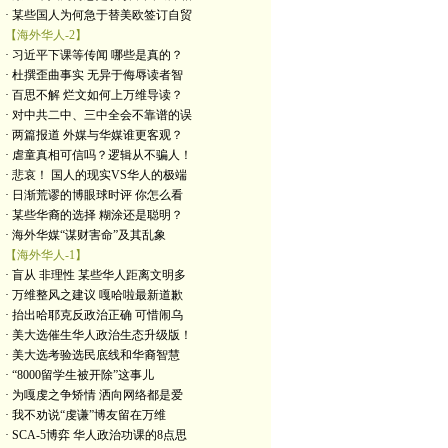
· 某些国人为何急于替美欧签订自贸
【海外华人-2】
· 习近平下课等传闻 哪些是真的？
· 杜撰歪曲事实 无异于侮辱读者智
· 百思不解 烂文如何上万维导读？
· 对中共二中、三中全会不靠谱的误
· 两篇报道 外媒与华媒谁更客观？
· 虐童真相可信吗？逻辑从不骗人！
· 悲哀！ 国人的现实VS华人的极端
· 日渐荒谬的博眼球时评 你怎么看
· 某些华裔的选择 糊涂还是聪明？
· 海外华媒“谋财害命”及其乱象
【海外华人-1】
· 盲从 非理性 某些华人距离文明多
· 万维整风之建议 嘎哈啦最新道歉
· 抬出哈耶克反政治正确 可惜闹乌
· 美大选催生华人政治生态升级版！
· 美大选考验选民底线和华裔智慧
· “8000留学生被开除”这事儿
· 为嘎虔之争矫情 洒向网络都是爱
· 我不劝说“虔谦”博友留在万维
· SCA-5博弈 华人政治功课的8点思