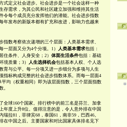
方式定义社会进步。社会进步是一个社会这样一种
生存需求，为其
公民和社区
建立
加强和维持其生活
件令每个成员充分发挥他们的潜能。
社会进步指数
，每年发布的新版本都有扩充和改进，影响力也越来
步指数考察依次递增的
三个层
面：人类基本需求、
每一层面又
分为4个分项。1）
人类
基本需求
包括：
居住条件、人身安全；2）
体面生活条件
包括：基础
环境质量；3）
人生选择机会
包括基本人权、个人选
教育与公平。每一分项又进一步细分为多项
与人生
1项指标构成完整的社会进步指数体系。而每一层面
4
的简单平均（权重相同）即为该层面指数，三个层面指数
数
。
了全球160个国家。
排行榜中的前三名是芬兰、加拿
比上年度上升8位。值得注意的是，令人意外排在中国
瑞拉81，菲律宾68，泰国61，南非59，巴西46。
位排在中国之后。主要国家和对比国家具体排名见下