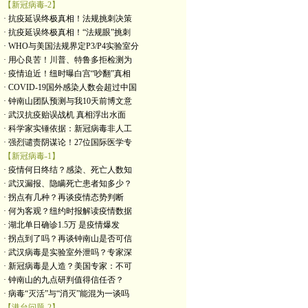
【新冠病毒-2】
· 抗疫延误终极真相！法规挑刺决策
· 抗疫延误终极真相！“法规眼”挑刺
· WHO与美国法规界定P3/P4实验室分
· 用心良苦！川普、特鲁多拒检测为
· 疫情迫近！纽时曝白宫“吵翻”真相
· COVID-19国外感染人数会超过中国
· 钟南山团队预测与我10天前博文意
· 武汉抗疫贻误战机 真相浮出水面
· 科学家实锤依据：新冠病毒非人工
· 强烈谴责阴谋论！27位国际医学专
【新冠病毒-1】
· 疫情何日终结？感染、死亡人数知
· 武汉漏报、隐瞒死亡患者知多少？
· 拐点有几种？再谈疫情态势判断
· 何为客观？纽约时报解读疫情数据
· 湖北单日确诊1.5万 是疫情爆发
· 拐点到了吗？再谈钟南山是否可信
· 武汉病毒是实验室外泄吗？专家深
· 新冠病毒是人造？美国专家：不可
· 钟南山的九点研判值得信任否？
· 病毒“灭活”与“消灭”能混为一谈吗
【港台问题-2】