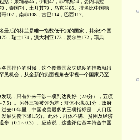
括：柬埔寨46，伊朗47，菲律宾54，委内瑞拉
度70，泰国74，土耳其79，乌克兰85。排名比中国稳
107，南非108，古巴114，巴西117。
名最后的芬兰是唯一指数低于20的国家，其余9个国
175，瑞士174，澳大利亚173，爱尔兰172，瑞典
估各国排位的时候，这个衡量国家失稳度的指数就很
罕见机会，从全新的负面视角去审视一个国家乃至
数发现，只有外来干涉一项到达良好（2.9分），五项
.9～7.5）。另外三项被评为差：群体不满,8.1分，政府
7分。过去10年里，中国改善最多的三项指标是：人口压
9，发展失衡下降1.5分。此外，群体不满、贫困及经济
步（0.1～0.3）。应该说，这些评估基本符合中国