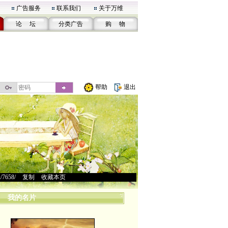
广告服务
联系我们
关于万维
论 坛
分类广告
购 物
帮助
退出
u/7658/
>
复制
>
收藏本页
我的名片