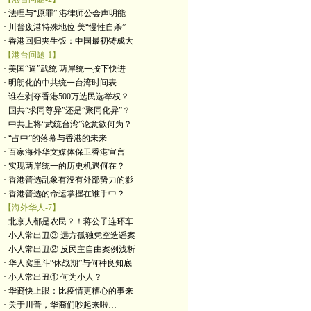
· 法理与“原罪” 港律师公会声明能
· 川普废港特殊地位 美“慢性自杀”
· 香港回归夹生饭：中国最初铸成大
【港台问题-1】
· 美国“逼”武统 两岸统一按下快进
· 明朗化的中共统一台湾时间表
· 谁在剥夺香港500万选民选举权？
· 国共“求同尊异”还是“聚同化异”？
· 中共上将“武统台湾”论意欲何为？
· “占中”的落幕与香港的未来
· 百家海外华文媒体保卫香港宣言
· 实现两岸统一的历史机遇何在？
· 香港普选乱象有没有外部势力的影
· 香港普选的命运掌握在谁手中？
【海外华人-7】
· 北京人都是农民？！蒋公子连环车
· 小人常出丑③ 远方孤独凭空造谣案
· 小人常出丑② 反民主自由案例浅析
· 华人窝里斗“休战期”与何种良知底
· 小人常出丑① 何为小人？
· 华裔快上眼：比疫情更糟心的事来
· 关于川普，华裔们吵起来啦…