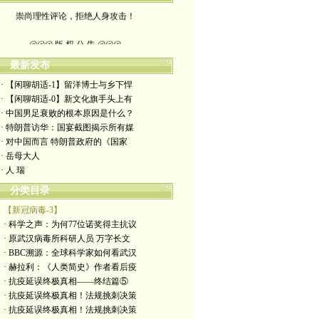
崇尚理性评论，拒绝人身攻击！
@@@ 版 权 公 告 @@@
本博客所发布文章，
最新发布
· 【闲聊胡适-1】留洋博士与乡下悍
除特别注明者外，均为原创。
· 【闲聊胡适-0】新文化旗手头上有
· 中国男足衰败的根本原因是什么？
转载或制作视频，
· 特朗普访华：国宴截图揭示所有媒
· 对中国而言 特朗普政府的《国家
须注明如下版权信息：
· 岳母大人
· 人 瑞
作者（格致夫）和出处（万维链接）
分类目录
【新冠病毒-3】
· 科学之声：为何77位诺奖得主抗议
· 原武汉病毒所科研人员 万字长文
· BBC溯源：全球科学家如何看武汉
· 赫拉利：《人类简史》作者看后疫
· 抗疫延误终极真相——终结篇⑤
· 抗疫延误终极真相！法规挑刺决策
· 抗疫延误终极真相！法规挑刺决策