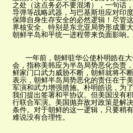
之处（这点务必不要混淆），一句话
导弹等战略武器，与巴基斯坦应对印
保障自身生存安全的必然逻辑！尽管
界核安全、特别是东北亚局势形成重
朝鲜半岛和平统一进程带来负面影响
一年前，朝鲜驻华公使朴明皓在大
会，指称美韩应为半岛局势恶化负责，
鲜家门口武力威胁不断，朝鲜就将不断
表示，朝鲜半岛局势恶化的责任在于
军演和武力增强措施。朴明皓说，为
我们提出签署和平协议。但美国没有
行联合军演。美国抛弃敌对政策是解
条件。对于朝鲜的这一逻辑，只要稍
难说没有合理性。