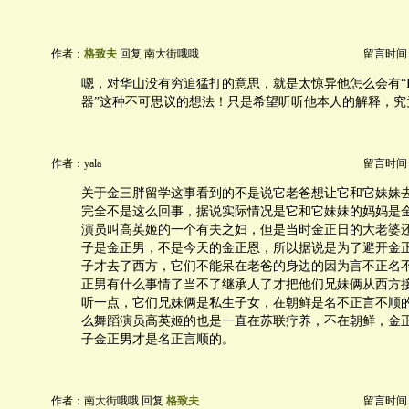
作者：
格致夫
回复 南大街哦哦
留言时间：20
嗯，对华山没有穷追猛打的意思，就是太惊异他怎么会有“I
器”这种不可思议的想法！只是希望听听他本人的解释，究
作者：yala
留言时间：20
关于金三胖留学这事看到的不是说它老爸想让它和它妹妹
完全不是这么回事，据说实际情况是它和它妹妹的妈妈是
演员叫高英姬的一个有夫之妇，但是当时金正日的大老婆
子是金正男，不是今天的金正恩，所以据说是为了避开金
子才去了西方，它们不能呆在老爸的身边的因为言不正名
正男有什么事情了当不了继承人了才把他们兄妹俩从西方
听一点，它们兄妹俩是私生子女，在朝鲜是名不正言不顺
么舞蹈演员高英姬的也是一直在苏联疗养，不在朝鲜，金
子金正男才是名正言顺的。
作者：南大街哦哦 回复
格致夫
留言时间：20