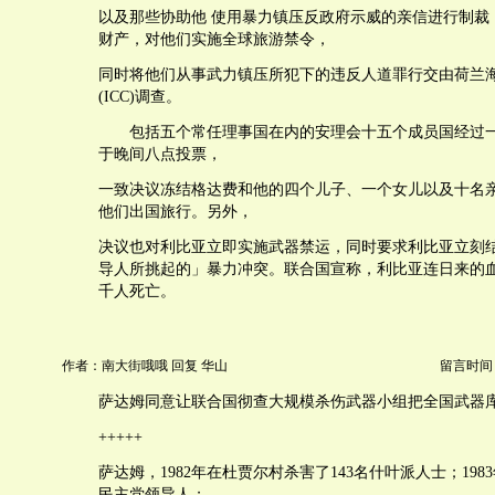
以及那些协助他 使用暴力镇压反政府示威的亲信进行制裁
财产，对他们实施全球旅游禁令，
同时将他们从事武力镇压所犯下的违反人道罪行交由荷兰
(ICC)调查。
包括五个常任理事国在内的安理会十五个成员国经过一
于晚间八点投票，
一致决议冻结格达费和他的四个儿子、一个女儿以及十名
他们出国旅行。另外，
决议也对利比亚立即实施武器禁运，同时要求利比亚立刻
导人所挑起的」暴力冲突。联合国宣称，利比亚连日来的
千人死亡。
作者：南大街哦哦 回复 华山
留言时间：20
萨达姆同意让联合国彻查大规模杀伤武器小组把全国武器
+++++
萨达姆，1982年在杜贾尔村杀害了143名什叶派人士；19
民主党领导人；