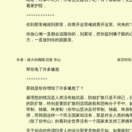
看家护院，
++++++++++++
你到那里俺就到那里，你离开这里俺就离开这里。何来的“
你放心俺一直都会追随你的，别紧张，把你提到嗓子眼的
方，一直放到你的屁眼里。
作者：南大街哦哦 回复 华山
留言时间：20
帮你免了许多尴尬
+++++++++
那就是给你增加了许多尴尬了？
最理想的情况是人类没有核武器，防核扩散只是不得已，
的防扩散，特别是要防扩散到流氓政权和恐怖分子手中。
帝制、独裁、终身制（你华山坚决反对帝制、独裁、终身
弹，而韩国这样一个民主国家却没有，那是对全人类的侮
（除了你华山）的看到全世界没有一个国家来支持三胖拥
至于你说的所谓印度人的说法那更是狗屁不如。如果能到“