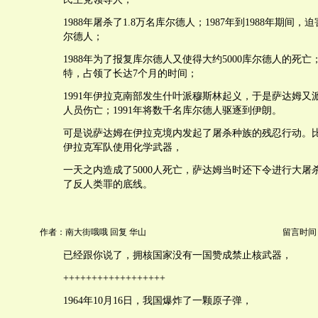
1988年屠杀了1.8万名库尔德人；1987年到1988年期间，
尔德人；
1988年为了报复库尔德人又使得大约5000库尔德人的死亡；
特，占领了长达7个月的时间；
1991年伊拉克南部发生什叶派穆斯林起义，于是萨达姆又
人员伤亡；1991年将数千名库尔德人驱逐到伊朗。
可是说萨达姆在伊拉克境内发起了屠杀种族的残忍行动。
伊拉克军队使用化学武器，
一天之内造成了5000人死亡，萨达姆当时还下令进行大屠
了反人类罪的底线。
作者：南大街哦哦 回复 华山
留言时间：20
已经跟你说了，拥核国家没有一国赞成禁止核武器，
++++++++++++++++++
1964年10月16日，我国爆炸了一颗原子弹，