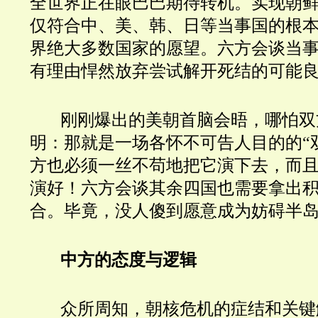
全世界正在眼巴巴期待转机。实现朝
仅符合中、美、韩、日等当事国的根
界绝大多数国家的愿望。六方会谈当
有理由悍然放弃尝试解开死结的可能
刚刚爆出的美朝首脑会晤，哪怕双
明：那就是一场各怀不可告人目的的“
方也必须一丝不苟地把它演下去，而
演好！六方会谈其余四国也需要拿出
合。毕竟，没人傻到愿意成为妨碍半
中方的态度与逻辑
众所周知，朝核危机的症结和关键