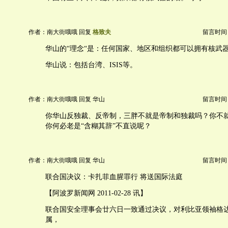
作者：南大街哦哦 回复
格致夫
留言时间：20
华山的“理念“是：任何国家、地区和组织都可以拥有核武
华山说：包括台湾、ISIS等。
作者：南大街哦哦 回复 华山
留言时间：20
你华山反独裁、反帝制，三胖不就是帝制和独裁吗？你不
你何必老是“含糊其辞”不直说呢？
作者：南大街哦哦 回复 华山
留言时间：20
联合国决议：卡扎菲血腥罪行 将送国际法庭
【阿波罗新闻网 2011-02-28 讯】
联合国安全理事会廿六日一致通过决议，对利比亚领袖格
属，