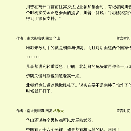
川普在离开白宫前往宾夕法尼亚参加集会时，有记者问川
个时机接受金正恩会面的提议。川普回答说：“我觉得这将
得到了很多支持。”
作者：南大街哦哦 回复 华山
留言时间：20
唯独未敢动手的就是朝鲜与伊朗。而且对后面这两个国家
++++++
凡事都讲究轻重缓急，伊朗、北朝鲜的龟头敢再伸长一点
伊朗关键时刻也知道老实一点。
北朝鲜也知道该抛橄榄枝了。说实在要不是南棒子怕炸了
时候就开打了。
作者：南大街哦哦 回复
格致夫
留言时间：20
华山还说每个民族都可以发展核武器。
中国有五十六个民族，如果都有核武器的话。呵呵！