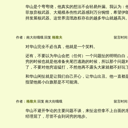
华山是个弯弯绕，他真实的想法不会轻易外漏。我认为：
菲放弃核武器、大规模杀伤性武器感到万分惋惜，希望伊
持发展核武器。这世界流氓政权存在的越多华山就越高兴
作者：南大街哦哦 回复
格致夫
留言时间：20
对华山完全不必当真，他就是一个笑料。
还有，不要以为华山会把（任何）一个问题扯的明明白白
穷的时候也就是他准备夹尾巴逃跑的时候，所以那个问题
了，不要对他穷追猛打，不然他再不露头大家就都不好玩
和华山闲扯就是让我们自己开心，让华山出丑。他一直都
指望他摇小白旗那是不可能滴。
作者：
格致夫
回复 南大街哦哦
留言时间：20
华山不避开争论的主要问题不谈，来扯这些拿不上台面的
经理屈了，尽管不会到词穷的地步。