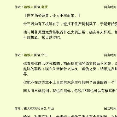
作者：
格致夫
回复
老度
留言时间：20
【世界局势诡异，令人不寒而栗。】
金三因为有了核导在手，也扛不住严厉制裁了，于是开始
他与川普见面究竟能取得什么大的进展，确实令人怀疑。
不难想象。拭目以待吧。
作者：
格致夫
回复 华山
留言时间：20
你看看你自己这分格调，前面指责我的原文转贴不客观，
起码的客观；现在又来扯什么队友、虚伪之类，结果是反
界。
你能不在这类拿不上台面的东东里打转吗？请先回答一个
南大街早就提到，我也在问你，你说“ISIS也可以有核武器
作者：南大街哦哦 回复 华山
留言时间：20
哈哈，对事不对人，作者也太虚伪了吧？有个靠刷屏，文