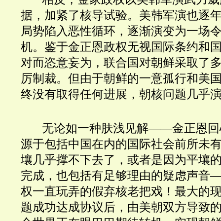
据，加紧了核导试验。美韩军演也逐
局势陷入恶性循环，逐渐演变为一场
机。鉴于金正恩政权无视国际条约和
对而恣意妄为，联合国对朝鲜采取了
厉制裁。但由于朝鲜的一意孤行和美
终没有取得任何进展，朝核问题几乎
无论如一种肤浅见解
——
金正恩回
源于包括中国在内的国际社会前所未
壤几乎撑不下去了，或者是因为平壤
完成，也包括有足够理由的疑虑声音
权一直玩弄的假弃核老把戏！最大的
题成功达成协议后，由美朝双方导致