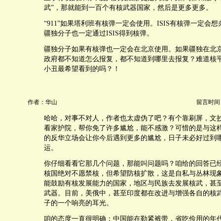
武”，那就能到一百个有核武器国家，然后是更多更多。
“911”如果塔利班有核弹一定会使用。ISIS有核弹一定会
疆独分子也一定通过ISIS得到核弹。
疆独分子如果有核弹也一定会在北京使用。如果疆独在北
政府都不知道怎么报复，都不知道到哪里去报复？难道核
小丑最希望看到的吗？！
作者：华山
留言时间：20
哈哈，对事不对人，作者也太虚伪了吧？有个靠刷屏，文
看家护院，帮你免了许多尴尬，能不感激？可惜的是与这
的反华立场会让你今后遇到更多的尴尬，日子未必好过到
运。
你仔细看看它那几个问题，那能叫问题吗？咱给的回答已
核国绝对不愿禁核，但希望防核扩散，这是自私与丛林现
能鼓励有核发展能力的国家，地区与民族去发展核武，甚
武器。目前，美俄中，甚至印度都在改进与增强各自的核
子的一个响亮的耳光。
咱的态度一直很明确：中国能在勒紧裤带，省吃俭用的年