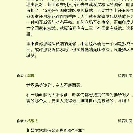
理由反对，甚至跟在别人后面去制裁发展核武的国家。咱
有担当，负责任的国家地区发展核武，只要世界上还有核
些国家还用核讹诈作为手段，人们就有权研发包括核武在
一种相互威慑与动态平衡。咱的立场不会改变。正如印度
六个国家有核武，就应该容许有二三十个国家有核武。这
维。
咱不像你那猪队员端的无赖，不愿也不会把一个问题拆成
五。或许那能给你添彩，但实属低端无聊作法，只能败坏
耻笑。
作者：
老度
留言时间：20
世界局势诡异，令人不寒而栗。
在一场血腥的大厮杀前，政客们都想把责任事先推给对方
害的那个人，要世人觉得最后摊牌自己是被逼的，呵呵！
作者：
格致夫
留言时间：20
川普竟然相信金正恩准备“讲和”