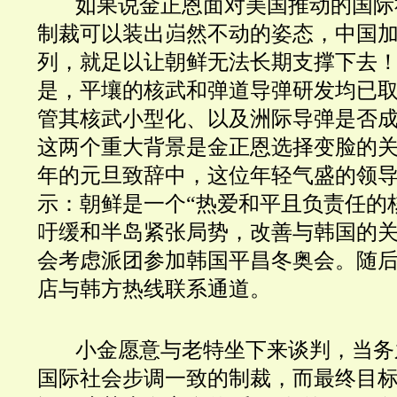
如果说金正恩面对美国推动的国际
制裁可以装出岿然不动的姿态，中国
列，就足以让朝鲜无法长期支撑下去
是，平壤的核武和弹道导弹研发均已
管其核武小型化、以及洲际导弹是否
这两个重大背景是金正恩选择变脸的
年的元旦致辞中，这位年轻气盛的领
示：朝鲜是一个“热爱和平且负责任的
吁缓和半岛紧张局势，改善与韩国的
会考虑派团参加韩国平昌冬奥会。随
店与韩方热线联系通道。
小金愿意与老特坐下来谈判，当务
国际社会步调一致的制裁，而最终目