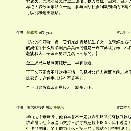
都要反。为此才会支持金三拥核，极力贬低中国为了自身
界绝大多数国家站在一起，参与国际社会制裁朝鲜的正确立场
可以拥核这类蠢话。
作者：
格致夫
回复 yala
留言时间：20
【说的不好听一点，它们兄妹俩是私生子女，在朝鲜是名
的妈这个什么舞蹈演员高英姬的也是一直在苏联疗养，不
老婆和大儿子金正男才是名正言顺的。】
金正恩兄妹是高英姬所生，早有报道。
至于名不正言不顺这种事情，只是对普通人家而言的。对
殊家庭，这种事儿根本不算事儿。
金正日能够选金正恩接班，就是证明。
作者：南大街哦哦 回复
格致夫
留言时间：20
华山是个弯弯绕，他的本意不一定就希望ISIS拥有核武器也
核武器，他应该是为支持三胖才故意拉上ISIS，我不过是
打他那里嘛。至于他为什么支持三胖，我就不想挑明说了