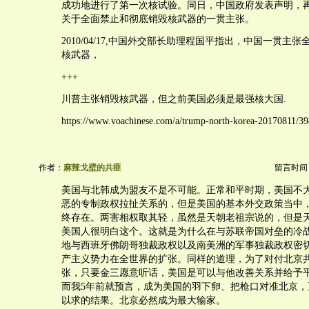
成功地进行了第一次核试验。同日，中国政府发表声明，
关于全面禁止和彻底销毁核武器的一贯主张。
2010/04/17,中国外交部长助理程国平指出，中国一贯主
核武器，
+++
川普主张销毁核武器，但之前美国必须是最强核大国.
https://www.voachinese.com/a/trump-north-korea-20170811/3
作者：
麻辣戈壁的共匪
留言时间：20
美国与北韩成为盟友不是不可能。正常和平时期，美国不
恶的专制政权拉扯关系的，但是美国的基本外交政策当中
终存在。两害相权取其轻，虽然是天朝老祖宗说的，但是
美国人很明白这个。这就是为什么在与苏联帝国对垒的冷
地与西班牙佛朗哥独裁政权以及南美洲的军事独裁政权密
产主义势力在全世界的扩张。同样的道理，为了对付北京
张，只要金三愿意听话，美国是可以与他改善关系并给予
而我5年前就预言，成为美国的羽下卵、把枪口对准北京，
以求的结果。北京必然成为最大输家。