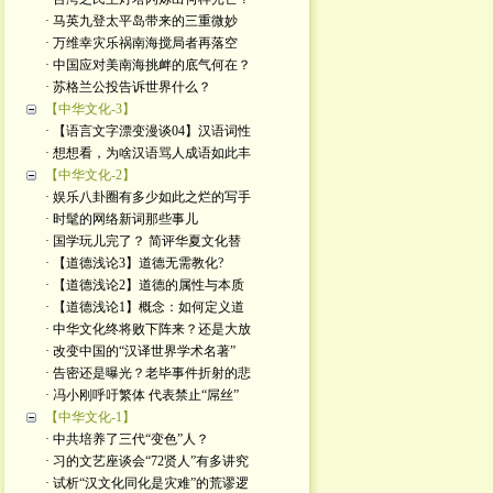
· 马英九登太平岛带来的三重微妙
· 万维幸灾乐祸南海搅局者再落空
· 中国应对美南海挑衅的底气何在？
· 苏格兰公投告诉世界什么？
【中华文化-3】
· 【语言文字漂变漫谈04】汉语词性
· 想想看，为啥汉语骂人成语如此丰
【中华文化-2】
· 娱乐八卦圈有多少如此之烂的写手
· 时髦的网络新词那些事儿
· 国学玩儿完了？ 简评华夏文化替
· 【道德浅论3】道德无需教化?
· 【道德浅论2】道德的属性与本质
· 【道德浅论1】概念：如何定义道
· 中华文化终将败下阵来？还是大放
· 改变中国的“汉译世界学术名著”
· 告密还是曝光？老毕事件折射的悲
· 冯小刚呼吁繁体 代表禁止“屌丝”
【中华文化-1】
· 中共培养了三代“变色”人？
· 习的文艺座谈会“72贤人”有多讲究
· 试析“汉文化同化是灾难”的荒谬逻