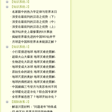
【知识系统-3】
【知识系统-2】
· 名家眼中的热力学定律与世界末日
· 演变在最前列的汉语之优势（下）
· 演变在最前列的汉语之优势（中）
· 演变在最前列的汉语之优势（上）
· 海洋钻井史上最惨重的6大事故
· 揭秘世界最先进的中国981钻井平
· 月球是中国和世界未来能源正解？
【知识系统-1】
· 小行星撞进地球 地球灾难史图解-
· 超级火山大爆发 地球灾难史图解-
· 生物进化大跃进 地球灾难史图解-
· 地球变成大冰球 地球灾难史图解-
· 原始生命的诞生 地球灾难史图解-
· 地球尺度的奥妙 地球灾难史图解-
· 地球的偶然诞生 地球灾难史图解-
· 中国嫦娥三号登月与美苏有何不同
· 全球暖化还是冷化？联合国专家评
· 全世界被忽悠了？地球开始冷化？
【国际政客-2】
· 解读川普好料：“问题老年”特殊成
· 切·格瓦拉 世界共同崇拜的偶像