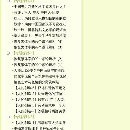
【专题探讨-4】
· 中国男足衰败的根本原因是什么？
· 苛评：汉人·华人·中国人·巨婴
· BBC：为何聪明人也相信病毒的虚
· 钱穆：为何中国国都决不可设在江
· 议一议：博客转贴文必须的规矩有
· 集大成者！世界最牛法学家解析阴
· 恢复繁体字的99个谬论辨析（4）
· 恢复繁体字的99个谬论辨析（3）
【专题探讨-3】
· 恢复繁体字的99个谬论辨析（2）
· 恢复繁体字的99个谬论辨析（1）
· 人能活150岁？中国面临空前挑战
· 简化字该废？从繁体书法错字说起
· 情色艺术与色情的分野及纠结
· 【人的创造-6】获得性遗传否定之
· 【人的创造-5】动物进化的“目的
· 【人的创造-4】只有8万年！人类
· 【人的创造-3】劳动造就每一个人
· 【人的创造-2】答嘎拉哈质疑实录
【专题探讨-2】
· 【人的创造-1】劳动创造人类本身
· 事物发展铁律 世界杯冠军告诉你