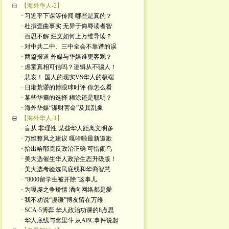
【海外华人-2】
· 习近平下课等传闻 哪些是真的？
· 杜撰歪曲事实 无异于侮辱读者智
· 百思不解 烂文如何上万维导读？
· 对中共二中、三中全会不靠谱的误
· 两篇报道 外媒与华媒谁更客观？
· 虐童真相可信吗？逻辑从不骗人！
· 悲哀！ 国人的现实VS华人的极端
· 日渐荒谬的博眼球时评 你怎么看
· 某些华裔的选择 糊涂还是聪明？
· 海外华媒“谋财害命”及其乱象
【海外华人-1】
· 盲从 非理性 某些华人距离文明多
· 万维整风之建议 嘎哈啦最新道歉
· 抬出哈耶克反政治正确 可惜闹乌
· 美大选催生华人政治生态升级版！
· 美大选考验选民底线和华裔智慧
· “8000留学生被开除”这事儿
· 为嘎虔之争矫情 洒向网络都是爱
· 我不劝说“虔谦”博友留在万维
· SCA-5博弈 华人政治功课的8点思
· 华人底线与窝里斗 从ABC事件说起