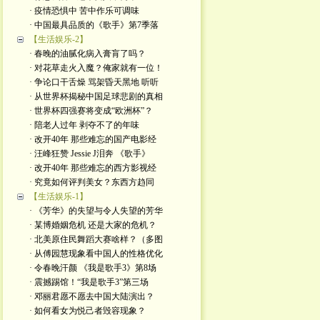
· 疫情恐惧中 苦中作乐可调味
· 中国最具品质的《歌手》第7季落
【生活娱乐-2】
· 春晚的油腻化病入膏肓了吗？
· 对花草走火入魔？俺家就有一位！
· 争论口干舌燥 骂架昏天黑地 听听
· 从世界杯揭秘中国足球悲剧的真相
· 世界杯四强赛将变成“欧洲杯”？
· 陪老人过年 剥夺不了的年味
· 改开40年 那些难忘的国产电影经
· 汪峰狂赞 Jessie J泪奔 《歌手》
· 改开40年 那些难忘的西方影视经
· 究竟如何评判美女？东西方趋同
【生活娱乐-1】
· 《芳华》的失望与令人失望的芳华
· 某博婚姻危机 还是大家的危机？
· 北美原住民舞蹈大赛啥样？（多图
· 从傅园慧现象看中国人的性格优化
· 令春晚汗颜 《我是歌手3》第8场
· 震撼踢馆！“我是歌手3”第三场
· 邓丽君愿不愿去中国大陆演出？
· 如何看女为悦己者毁容现象？