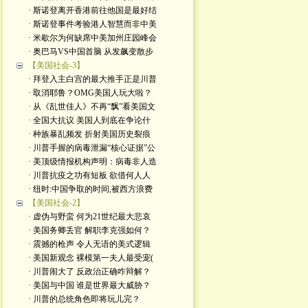
· 斯诺登离开香港前往他国是最好结
· 斯诺登事件考验港人智慧而非中美
· 米歇尔为何缺席中美加州庄园峰会
· 奥巴马VS中国首脑 从发飙变散步
【美国社会-3】
· 拜登入主白宫的最大推手正是川普
· 取消耶鲁？OMG美国人玩大啦？
· 从《乱世佳人》不再“飘”看美国文
· 全国大抗议 美国人到底在争论什
· 种族暴乱频发 折射美国历史裂痕
· 川普手握的病毒泄漏“核心证据”公
· 美顶级情报机构声明：病毒非人造
· 川普抗疫之功有短板 欲借何人人
· 纽时:中国争取的时间,被西方浪费
【美国社会-2】
· 虚伪与野蛮 何为21世纪最大悲哀
· 美国务卿丢官 解职李克强如何？
· 震撼的枪声 令人无语的美式逻辑
· 美国新观念 裸模第一夫人最受宠(
· 川普闹大了 反政治正确咋辩解？
· 美国与中国 谁是世界最大威胁？
· 川普的总统角色即将玩儿完？