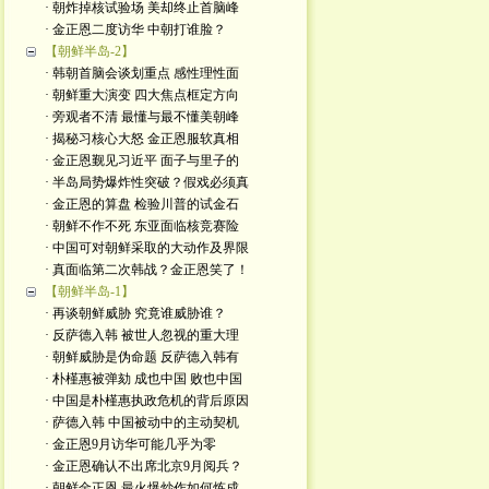
· 朝炸掉核试验场 美却终止首脑峰
· 金正恩二度访华 中朝打谁脸？
【朝鲜半岛-2】
· 韩朝首脑会谈划重点 感性理性面
· 朝鲜重大演变 四大焦点框定方向
· 旁观者不清 最懂与最不懂美朝峰
· 揭秘习核心大怒 金正恩服软真相
· 金正恩觐见习近平 面子与里子的
· 半岛局势爆炸性突破？假戏必须真
· 金正恩的算盘 检验川普的试金石
· 朝鲜不作不死 东亚面临核竞赛险
· 中国可对朝鲜采取的大动作及界限
· 真面临第二次韩战？金正恩笑了！
【朝鲜半岛-1】
· 再谈朝鲜威胁 究竟谁威胁谁？
· 反萨德入韩 被世人忽视的重大理
· 朝鲜威胁是伪命题 反萨德入韩有
· 朴槿惠被弹劾 成也中国 败也中国
· 中国是朴槿惠执政危机的背后原因
· 萨德入韩 中国被动中的主动契机
· 金正恩9月访华可能几乎为零
· 金正恩确认不出席北京9月阅兵？
· 朝鲜金正恩 最火爆炒作如何炼成