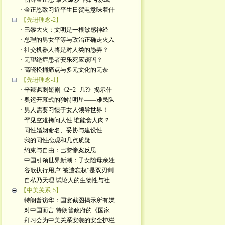
· 金正恩致习近平生日贺电意味着什
【先进理念-2】
· 巴黎大火：文明是一根敏感神经
· 总理的男女平等与政治正确走火入
· 社交机器人将是对人类的愚弄？
· 无望绝症患者安乐死应该吗？
· 高晓松捅痛点与多元文化的无奈
【先进理念-1】
· 辛辣讽刺短剧《2+2=几?》揭示什
· 奥运开幕式的独特明星——难民队
· 男人需要习惯于女人领导世界！
· 罕见空难拷问人性 谁能食人肉？
· 同性婚姻命名、妥协与建设性
· 我的同性恋观和几点质疑
· 约束与自由：巴黎惨案反思
· 中国引领世界新潮：子女随母亲姓
· 谷歌执行用户“被遗忘权”是双刃剑
· 自私乃天理 试论人的生物性与社
【中美关系-5】
· 特朗普访华：国宴截图揭示所有媒
· 对中国而言 特朗普政府的《国家
· 拜习会为中美关系安装的安全护栏