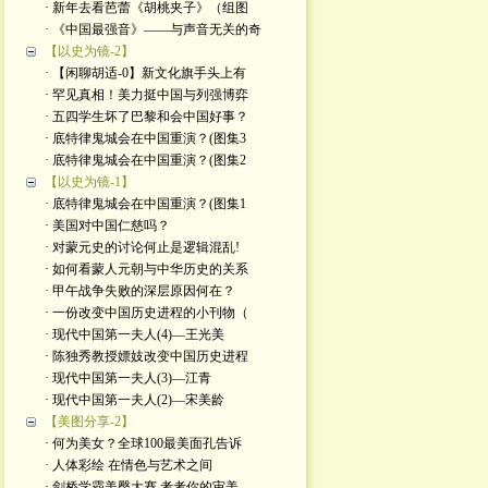
· 新年去看芭蕾《胡桃夹子》（组图
· 《中国最强音》——与声音无关的奇
【以史为镜-2】
· 【闲聊胡适-0】新文化旗手头上有
· 罕见真相！美力挺中国与列强博弈
· 五四学生坏了巴黎和会中国好事？
· 底特律鬼城会在中国重演？(图集3
· 底特律鬼城会在中国重演？(图集2
【以史为镜-1】
· 底特律鬼城会在中国重演？(图集1
· 美国对中国仁慈吗？
· 对蒙元史的讨论何止是逻辑混乱!
· 如何看蒙人元朝与中华历史的关系
· 甲午战争失败的深层原因何在？
· 一份改变中国历史进程的小刊物（
· 现代中国第一夫人(4)—王光美
· 陈独秀教授嫖妓改变中国历史进程
· 现代中国第一夫人(3)—江青
· 现代中国第一夫人(2)—宋美龄
【美图分享-2】
· 何为美女？全球100最美面孔告诉
· 人体彩绘 在情色与艺术之间
· 剑桥学霸美臀大赛 考考你的审美