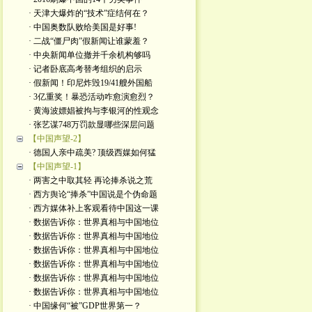
· 天津大爆炸的“技术”症结何在？
· 中国奥数队败给美国是好事!
· 二战“僵尸肉”假新闻让谁蒙羞？
· 中央新闻单位撤并千余机构够吗
· 记者卧底高考替考组织的启示
· 假新闻！印尼炸毁19/41艘外国船
· 3亿重奖！暴恐活动咋愈演愈烈？
· 黄海波嫖娼被拘与李银河的性观念
· 张艺谋748万罚款显哪些深层问题
【中国声望-2】
· 德国人亲中疏美? 顶级西媒如何猛
【中国声望-1】
· 两害之中取其轻 再论捧杀说之荒
· 西方舆论“捧杀”中国说是个伪命题
· 西方媒体补上客观看待中国这一课
· 数据告诉你：世界真相与中国地位
· 数据告诉你：世界真相与中国地位
· 数据告诉你：世界真相与中国地位
· 数据告诉你：世界真相与中国地位
· 数据告诉你：世界真相与中国地位
· 数据告诉你：世界真相与中国地位
· 中国缘何“被”GDP世界第一？