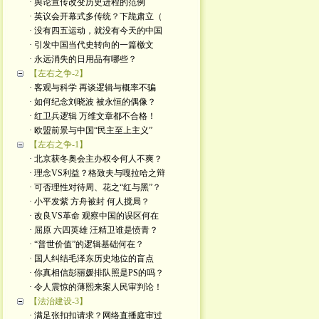
· 舆论宣传改变历史进程的范例
· 英议会开幕式多传统？下跪肃立（
· 没有四五运动，就没有今天的中国
· 引发中国当代史转向的一篇檄文
· 永远消失的日用品有哪些？
【左右之争-2】
· 客观与科学 再谈逻辑与概率不骗
· 如何纪念刘晓波 被永恒的偶像？
· 红卫兵逻辑 万维文章都不合格！
· 欧盟前景与中国“民主至上主义”
【左右之争-1】
· 北京获冬奥会主办权令何人不爽？
· 理念VS利益？格致夫与嘎拉哈之辩
· 可否理性对待周、花之“红与黑”？
· 小平发紫 方舟被封 何人搅局？
· 改良VS革命 观察中国的误区何在
· 屈原 六四英雄 汪精卫谁是愤青？
· “普世价值”的逻辑基础何在？
· 国人纠结毛泽东历史地位的盲点
· 你真相信彭丽媛排队照是PS的吗？
· 令人震惊的薄熙来案人民审判论！
【法治建设-3】
· 满足张扣扣请求？网络直播庭审过