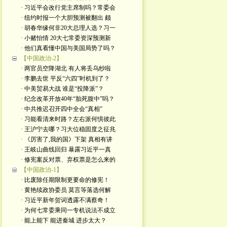
· 习近平会改行党主席制吗？常委会
· 纽约时报一个大胆预测被翻出 颇
· 胡春华缘何非20大总理人选？习一
· 小赌怡情 20大七常委资深预测新
· 他们真看懂中国与美国局势了吗？
【中国政治-2】
· 两官员空降湖北 有人将丢乌纱啦
· 李鹏去世 平反“六四”时机到了？
· 中美贸易大战 谁是“投降派”？
· 纪念改革开放40年“胎死腹中”吗？
· 中共推迟召开四中全会“真相”
· 习能看清来时路？左右派何惧彼此
· 王沪宁去哪？习大位稳固度之征兆
· 《厉害了,我的国》下架 真相有讲
· 王岐山曲线回归 暴露习近平一真
· 修宪案反对票、弃权票是怎么来的
【中国政治-1】
· 比废除任期限制更要命的修宪！
· 黄艳续政协委员 莫言等落选何解
· 习近平新年贺词透露不满蔡奇！
· 为何七常委乘同一专机说法不成立
· 能上能下 能进秦城 进步太大？