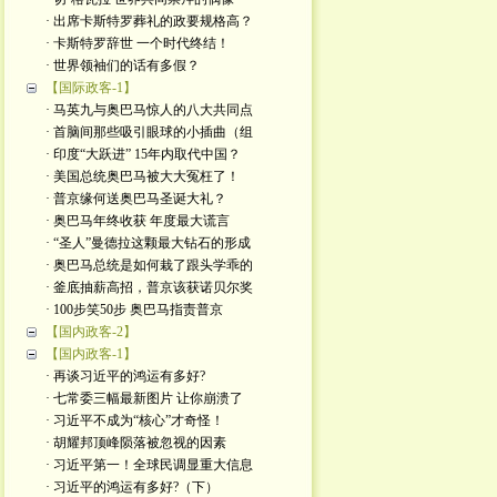
· 出席卡斯特罗葬礼的政要规格高？
· 卡斯特罗辞世 一个时代终结！
· 世界领袖们的话有多假？
【国际政客-1】
· 马英九与奥巴马惊人的八大共同点
· 首脑间那些吸引眼球的小插曲（组
· 印度“大跃进” 15年内取代中国？
· 美国总统奥巴马被大大冤枉了！
· 普京缘何送奥巴马圣诞大礼？
· 奥巴马年终收获 年度最大谎言
· “圣人”曼德拉这颗最大钻石的形成
· 奥巴马总统是如何栽了跟头学乖的
· 釜底抽薪高招，普京该获诺贝尔奖
· 100步笑50步 奥巴马指责普京
【国内政客-2】
【国内政客-1】
· 再谈习近平的鸿运有多好?
· 七常委三幅最新图片 让你崩溃了
· 习近平不成为“核心”才奇怪！
· 胡耀邦顶峰陨落被忽视的因素
· 习近平第一！全球民调显重大信息
· 习近平的鸿运有多好?（下）