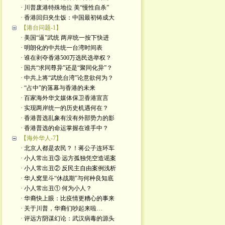
· 川普废港特殊地位 美“慢性自杀”
· 香港回归夹生饭：中国最初铸成大
【港台问题-1】
· 美国“逼”武统 两岸统一按下快进
· 明朗化的中共统一台湾时间表
· 谁在剥夺香港500万选民选举权？
· 国共“求同尊异”还是“聚同化异”？
· 中共上将“武统台湾”论意欲何为？
· “占中”的落幕与香港的未来
· 百家海外华文媒体保卫香港宣言
· 实现两岸统一的历史机遇何在？
· 香港普选乱象有没有外部势力的影
· 香港普选的命运掌握在谁手中？
【海外华人-7】
· 北京人都是农民？！蒋公子连环车
· 小人常出丑③ 远方孤独凭空造谣案
· 小人常出丑② 反民主自由案例浅析
· 华人窝里斗“休战期”与何种良知底
· 小人常出丑① 何为小人？
· 华裔快上眼：比疫情更糟心的事来
· 关于川普，华裔们吵起来啦…
· 评远方阴谋幻论：武汉病毒的源头