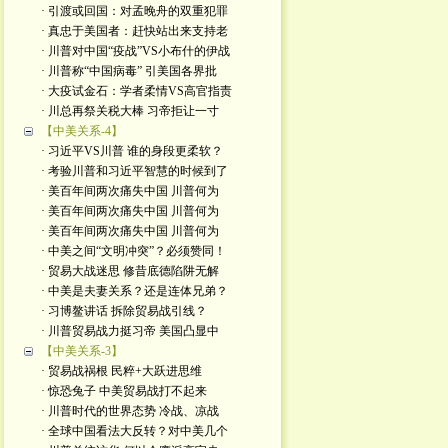
· 引渡或回国：对孟晚舟的双重犯罪
· 真忠于美国者：赶快站出来支持老
· 川普对中国“疫战”VS小布什的伊战
· 川普称“中国病毒” 引美国各界批
· 大疫试金石：学者柔情VS高官指责
· 川总再祭关税大棒 习帝拒让一寸
【中美关系-4】
· 习近平VS川普 谁的身段更柔软？
· 考验川普和习近平智慧的时候到了
· 美百年间两次痛失中国 川普何为
· 美百年间两次痛失中国 川普何为
· 美百年间两次痛失中国 川普何为
· 中美之间“文明冲突”？必须赞同！
· 贸易大战迷思 修昔底德陷阱无解
· 中美是夫妻关系？还是连体兄弟？
· 习博鳌讲话 拆除贸易战引线？
· 川普贸易战力挺习帝 美国凸显中
【中美关系-3】
· 贸易战祸根 民粹+大跃进思维
· 惊恐兔子 中美贸易战打不起来
· 川普时代的世界态势 冷战、凉战
· 全球中国看法大反转？对中美几个