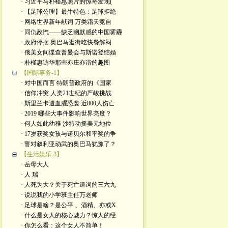
· 习近平与朴槿惠照片的惊奇发现(
· 【足球公理】最牛特色：足球拒绝
· 网络世界新年献词 万类霜天竞自
· 同仇敌忾——缺乏幽默感的中国雾霾
· 政府停摆 奥巴马逛街吃快餐解闷
· 俄美女间谍查普曼会与斯诺登结婚
· 朴槿惠访华那些亦庄亦谐的趣图
【国际事务-1】
· 对中国而言 特朗普政府的《国家
· 信仰冲突 人类21世纪的严峻挑战
· 斯里兰卡遭血腥恐袭 近800人伤亡
· 2019 哪些大事件影响世界亮度？
· 何人如此幼稚 沙特动摇美元地位
· 17岁获奖女孩与诺贝尔和平奖的争
· 誓对叙利亚动武的奥巴马犹豫了？
【生活娱乐-3】
· 岳母大人
· 人 瑞
· 人死为大？关于死亡遣词的三六九
· 说说我的小学班主任万老师
· 足球是啥？是公平 、酒精、亦或X
· 什么是女人的核心魅力？惊人的经
· 你怎么看：这个女人不简单！