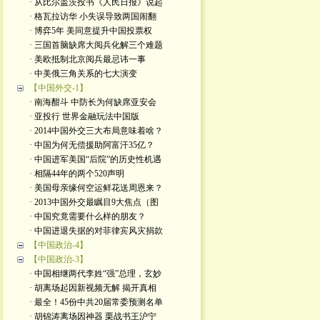
· 从比尔盖茨投书《人民日报》说起
· 格瓦拉访华 小失误导致两国闹翻
· 博弈5年 美同意提升中国投票权
· 三国首脑缺席大阅兵化解三个难题
· 美欧抵制北京阅兵最忌讳一事
· 中美俄三角关系的七大演变
【中国外交-1】
· 南海酣斗 中防长为何缺席亚安会
· 亚投行 世界金融玩法中国版
· 2014中国外交三大布局意味着啥？
· 中国为何无偿援助阿富汗35亿？
· 中国进军美国“后院”的历史性机遇
· 相隔44年的两个520声明
· 美国母亲缘何空运鲜花送周恩来？
· 2013中国外交最瞩目9大焦点（图
· 中国究竟需要什么样的朋友？
· 中国进退失据的对菲律宾风灾捐款
【中国政治-4】
【中国政治-3】
· 中国相继两代李姓“强”总理，玄妙
· 胡离场起因新视频无解 揭开真相
· 最全！45份中共20届常委预测名单
· 胡锦涛离场因神器 栗战书王沪宁