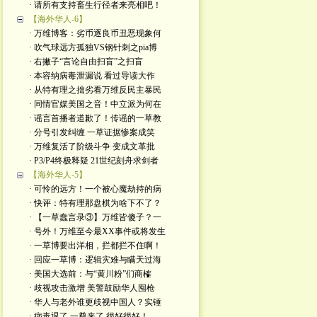
· 请所有支持畜生行径者来亮相吧！
【海外华人-6】
· 万维博客：劣币逐良币丑恶现象何
· 吹气球远方孤独VS钢针刺之pia博
· 右撇子“言论自由扫盲”之扫盲
· 本容纳病毒泄漏说 看过导读大作
· 从特有理之拙劣看万维反民主暴民
· 同情官媒美国之音！中立派为何在
· 谣言首播者道歉了！传谣的一草教
· 分号引发纠缠 一草证据惨案成笑
· 万维复活了阶级斗争 变成文革批
· P3/P4终极释疑 21世纪刻舟求剑者
【海外华人-5】
· 可怜的远方！一个被心魔劫持的病
· 快评：特有理那盘棋为啥下不了？
· 【一草蠢言录③】万维皆傻子？一
· 号外！万维至今最XX事件或将发生
· 一草博要出洋相，拦都拦不住啊！
· 回应一草博：逻辑灾难与瞒天过海
· 美国大选前：与“黄川粉”们商榷
· 歧视攻击激增 美警鼓励华人囤枪
· 华人与老外谁更歧视中国人？实锤
· 病毒退了 一尊来了 很好很好！