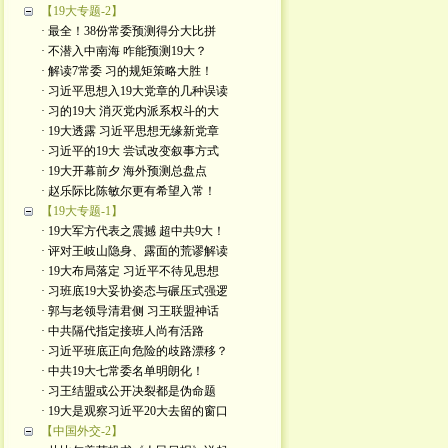
【19大专题-2】
· 最全！38份常委预测得分大比拼
· 不潜入中南海 咋能预测19大？
· 解读7常委 习的规矩策略大胜！
· 习近平思想入19大党章的几种误读
· 习的19大 消灭党内派系权斗的大
· 19大透露 习近平思想无缘新党章
· 习近平的19大 尝试改变叙事方式
· 19大开幕前夕 海外预测总盘点
· 赵乐际比陈敏尔更有希望入常！
【19大专题-1】
· 19大军方代表之震撼 超中共9大！
· 评对王岐山隐身、露面的荒谬解读
· 19大布局落定 习近平不待见思想
· 习班底19大妥协姿态与碾压式强逻
· 郭与老领导清君侧 习王联盟神话
· 中共隔代指定接班人尚有活路
· 习近平班底正向危险的歧路漂移？
· 中共19大七常委名单明朗化！
· 习王结盟或公开决裂都是伪命题
· 19大是观察习近平20大去留的窗口
【中国外交-2】