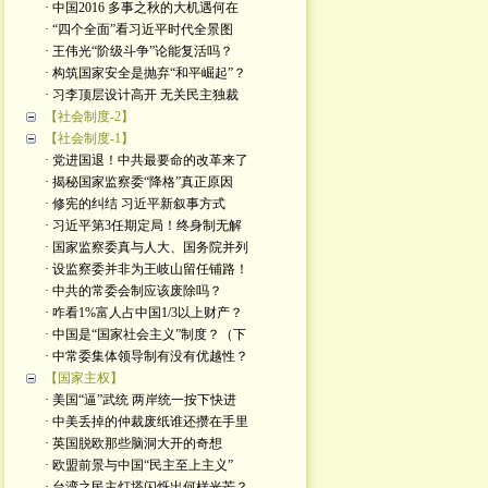
· 中国2016 多事之秋的大机遇何在
· “四个全面”看习近平时代全景图
· 王伟光“阶级斗争”论能复活吗？
· 构筑国家安全是抛弃“和平崛起”？
· 习李顶层设计高开 无关民主独裁
【社会制度-2】
【社会制度-1】
· 党进国退！中共最要命的改革来了
· 揭秘国家监察委“降格”真正原因
· 修宪的纠结 习近平新叙事方式
· 习近平第3任期定局！终身制无解
· 国家监察委真与人大、国务院并列
· 设监察委并非为王岐山留任铺路！
· 中共的常委会制应该废除吗？
· 咋看1%富人占中国1/3以上财产？
· 中国是“国家社会主义”制度？（下
· 中常委集体领导制有没有优越性？
【国家主权】
· 美国“逼”武统 两岸统一按下快进
· 中美丢掉的仲裁废纸谁还攒在手里
· 英国脱欧那些脑洞大开的奇想
· 欧盟前景与中国“民主至上主义”
· 台湾之民主灯塔闪烁出何样光芒？