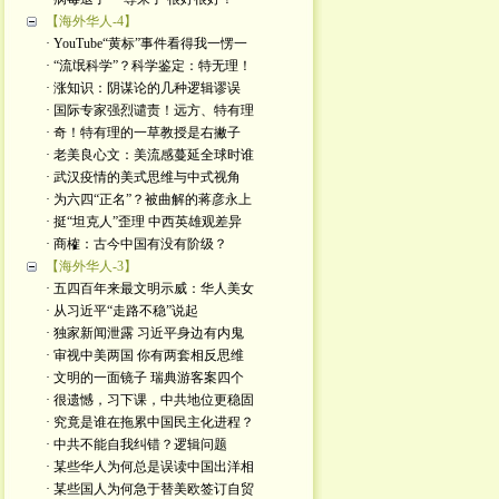
【海外华人-4】
· YouTube“黄标”事件看得我一愣一
· “流氓科学”？科学鉴定：特无理！
· 涨知识：阴谋论的几种逻辑谬误
· 国际专家强烈谴责！远方、特有理
· 奇！特有理的一草教授是右撇子
· 老美良心文：美流感蔓延全球时谁
· 武汉疫情的美式思维与中式视角
· 为六四“正名”？被曲解的蒋彦永上
· 挺“坦克人”歪理 中西英雄观差异
· 商榷：古今中国有没有阶级？
【海外华人-3】
· 五四百年来最文明示威：华人美女
· 从习近平“走路不稳”说起
· 独家新闻泄露 习近平身边有内鬼
· 审视中美两国 你有两套相反思维
· 文明的一面镜子 瑞典游客案四个
· 很遗憾，习下课，中共地位更稳固
· 究竟是谁在拖累中国民主化进程？
· 中共不能自我纠错？逻辑问题
· 某些华人为何总是误读中国出洋相
· 某些国人为何急于替美欧签订自贸