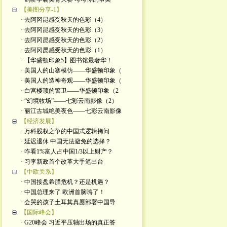
【美图分享-1】
· 去阿冈昆感受秋天的色彩（4）
· 去阿冈昆感受秋天的色彩（3）
· 去阿冈昆感受秋天的色彩（2）
· 去阿冈昆感受秋天的色彩（1）
· 【华盛顿印象5】图书馆最奢华！
· 美国人的山寨模仿——华盛顿印象（
· 美国人的造神奇观——华盛顿印象（
· 白宫楼顶的警卫——华盛顿印象（2
· “幻境牧场”——七彩云南影像（2）
· 丽江古城绝美夜色——七彩云南影像
【经济发展】
· 万科股权之争的中国式逻辑拷问
· 延迟退休 中国无法避免的选择？
· 咋看1%富人占中国1/3以上财产？
· 习李新政首个改革大手笔出台
【中欧关系】
· 中国接盘希腊危机？还是机遇？
· 中国总理来了 欧洲首脑嗨了！
· 会哭的孩子土耳其真愿部署中国导
【国际峰会】
· G20峰会 习近平压轴出场的真正答