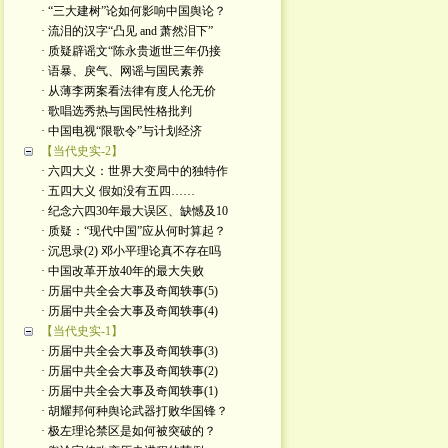
· “三大建树”论如何影响中国舆论？
· 流泪的汉字“凸见 and 萧然泪下”
· 质疑辟谣文“陈永贵逝世三年仍接
· 语暴、戾气、网谣与国民素养
· 从薄李两案看法律有度人伦无价
· 歌唱选秀热与国民性格批判
· 中国电视“限歌令”与计划经济
【当代史实-2】
· 六四大义：世界大变局中的独特作
· 五四大义 假如没有五四……
· 纪念六四30年最大误区、缺憾及10
· 质疑：“现代中国”应从何时算起？
· 沉思录(2) 邓小平理论真不存在吗
· 中国改革开放40年的最大失败
· 历届中共全会大事及奇闻轶事(5)
· 历届中共全会大事及奇闻轶事(4)
【当代史实-1】
· 历届中共全会大事及奇闻轶事(3)
· 历届中共全会大事及奇闻轶事(2)
· 历届中共全会大事及奇闻轶事(1)
· 胡耀邦何种舆论武器打败华国锋？
· 极左理论禁区是如何被突破的？