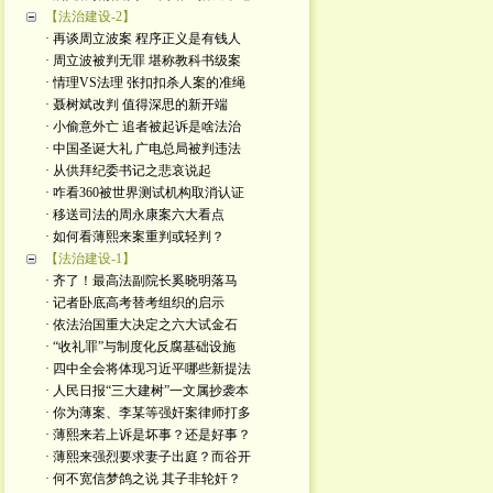
【法治建设-2】
· 再谈周立波案 程序正义是有钱人
· 周立波被判无罪 堪称教科书级案
· 情理VS法理 张扣扣杀人案的准绳
· 聂树斌改判 值得深思的新开端
· 小偷意外亡 追者被起诉是啥法治
· 中国圣诞大礼 广电总局被判违法
· 从供拜纪委书记之悲哀说起
· 咋看360被世界测试机构取消认证
· 移送司法的周永康案六大看点
· 如何看薄熙来案重判或轻判？
【法治建设-1】
· 齐了！最高法副院长奚晓明落马
· 记者卧底高考替考组织的启示
· 依法治国重大决定之六大试金石
· “收礼罪”与制度化反腐基础设施
· 四中全会将体现习近平哪些新提法
· 人民日报“三大建树”一文属抄袭本
· 你为薄案、李某等强奸案律师打多
· 薄熙来若上诉是坏事？还是好事？
· 薄熙来强烈要求妻子出庭？而谷开
· 何不宽信梦鸽之说 其子非轮奸？