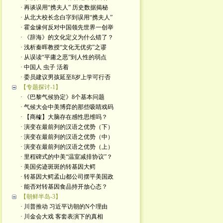
· 再谈误用“携夫人” 历史数据揭秘
· 从北大校长念白字到误用“携夫人”
· 霍金缘何反对中国领先世界一创举
· 《辞海》的文化定义为什么错了？
· 浅析秦晖教授“文化无优劣”之谬
· 从误读“平庸之恶”到人性的弱点
· 中国人 虫子 活着
· 委员建议男孩延至8岁上学可行否
【专题探讨-1】
· 《巴黎气候协定》8个基本问题
· 气候大会中美博弈的那些吸睛戏码
· 【商榷】大脑存在感性思维吗？
· 演变在最前列的汉语之优势（下）
· 演变在最前列的汉语之优势（中）
· 演变在最前列的汉语之优势（上）
· 里程碑式的中美“温室减排协议”？
· 美国劣迹斑斑的转基因大鳄
· 转基因大鳄孟山都公司摆平美国政
· 能否对转基因食品持开放心态？
【朝鲜半岛-3】
· 川普推动 习近平访朝的N个理由
· 川金会大戏 客套表演下的真相