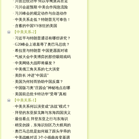
· 川普总统访华 何以令鹰派高官走
· 习川会超预期 中美合作闯急流险
· 习川峰会的规定动作与自选动作
· 中美关系走低？特朗普无可奉告！
· 含蓄的中国VS张狂的美国
【中美关系-2】
· 习近平与特朗普通话有哪些讲究？
· G20峰会上谁羞辱了奥巴马总统？
· 希拉里与特朗普 中国更愿面对谁
· 气候大会中美博弈的那些吸睛戏码
· 中美网络大战即将爆发？
· 中美俄三角关系的七大演变
· 美防长 冲进"中国店"
· 美国为何转而协助中国反腐？
· 中国版习奥“庄园会”神秘地点在哪
· 美国前总统卡特访华“受辱”真相
【中美关系-1】
· 中美关系何以演变成“凉战”模式？
· 拜登的东亚探戈舞与东海四国演义
· 最佳看点 拜登东亚之行与东海识
· 稍安勿躁，东海识别区乃大棋局的
· 奥巴马总统是如何栽了跟头学乖的
· 中美战略对话 3个小插曲改变基调