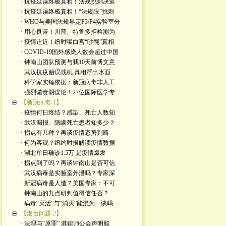
· 抗疫延误终极真相！法规挑刺决策
· 抗疫延误终极真相！“法规眼”挑刺
· WHO与美国法规界定P3/P4实验室分
· 用心良苦！川普、特鲁多拒检测为
· 疫情迫近！纽时曝白宫“吵翻”真相
· COVID-19国外感染人数会超过中国
· 钟南山团队预测与我10天前博文意
· 武汉抗疫贻误战机 真相浮出水面
· 科学家实锤依据：新冠病毒非人工
· 强烈谴责阴谋论！27位国际医学专
【新冠病毒-1】
· 疫情何日终结？感染、死亡人数知
· 武汉漏报、隐瞒死亡患者知多少？
· 拐点有几种？再谈疫情态势判断
· 何为客观？纽约时报解读疫情数据
· 湖北单日确诊1.5万 是疫情爆发
· 拐点到了吗？再谈钟南山是否可信
· 武汉病毒是实验室外泄吗？专家深
· 新冠病毒是人造？美国专家：不可
· 钟南山的九点研判值得信任否？
· 病毒“灭活”与“消灭”能混为一谈吗
【港台问题-2】
· 法理与“原罪” 港律师公会声明能