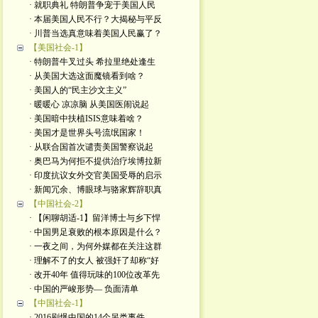
· 就职典礼 特朗普争宠于美国人民
· 本届美国人民不行？大揭秘与平反
· 川普当选真意味着美国人民赢了？
【美国社会-1】
· 特朗普牛叉过头 希拉里绝处逢生
· 从美国大选这面魔镜看到啥？
· 美国人的“民主沙文主义”
· 暖暖心 凉凉脑 从美国医闹说起
· 美国暗中扶植ISIS意味着啥？
· 美国才是世界头号流氓国家！
· 从联合国首次谴责美国警察说起
· 奥巴马为何拒不提供治疗埃博拉新
· 印度抗议女外交官美国受辱的启示
· 新闻冗余、博眼球与骆家辉辞职真
【中国社会-2】
· 【闲聊胡适-1】留洋博士与乡下悍
· 中国男足衰败的根本原因是什么？
· 一夜之间，为何外媒都在关注这群
· 理解不了的女人 被强奸了却称“好
· 改开40年 值得玩味的100位改革先
· 中国的严峻形势— 负面清单
【中国社会-1】
· 2016刷爆中国的14个另类事件