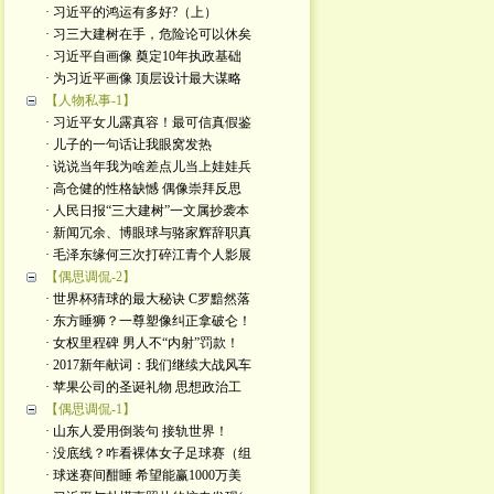
· 习近平的鸿运有多好?（上）
· 习三大建树在手，危险论可以休矣
· 习近平自画像 奠定10年执政基础
· 为习近平画像 顶层设计最大谋略
【人物私事-1】
· 习近平女儿露真容！最可信真假鉴
· 儿子的一句话让我眼窝发热
· 说说当年我为啥差点儿当上娃娃兵
· 高仓健的性格缺憾 偶像崇拜反思
· 人民日报“三大建树”一文属抄袭本
· 新闻冗余、博眼球与骆家辉辞职真
· 毛泽东缘何三次打碎江青个人影展
【偶思调侃-2】
· 世界杯猜球的最大秘诀 C罗黯然落
· 东方睡狮？一尊塑像纠正拿破仑！
· 女权里程碑 男人不“内射”罚款！
· 2017新年献词：我们继续大战风车
· 苹果公司的圣诞礼物 思想政治工
【偶思调侃-1】
· 山东人爱用倒装句 接轨世界！
· 没底线？咋看裸体女子足球赛（组
· 球迷赛间酣睡 希望能赢1000万美