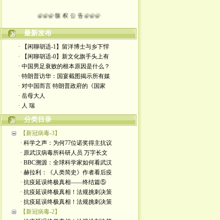
@@@ 版 权 公 告 @@@
本博客所发布文章，
最新发布
· 【闲聊胡适-1】留洋博士与乡下悍
除特别注明者外，均为原创。
· 【闲聊胡适-0】新文化旗手头上有
· 中国男足衰败的根本原因是什么？
转载或制作视频，
· 特朗普访华：国宴截图揭示所有媒
· 对中国而言 特朗普政府的《国家
须注明如下版权信息：
· 岳母大人
· 人 瑞
作者（格致夫）和出处（万维链接）
分类目录
【新冠病毒-3】
· 科学之声：为何77位诺奖得主抗议
· 原武汉病毒所科研人员 万字长文
· BBC溯源：全球科学家如何看武汉
· 赫拉利：《人类简史》作者看后疫
· 抗疫延误终极真相——终结篇⑤
· 抗疫延误终极真相！法规挑刺决策
· 抗疫延误终极真相！法规挑刺决策
【新冠病毒-2】