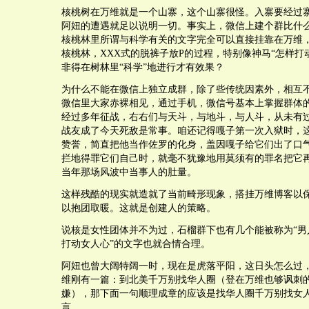
核桃树在万维就是一个山寨，这个山寨很怪。入寨要经过
阿妞的遭遇就足以说明一切。事实上，微信上建个群比什
核桃林里所谓与科学有关的文字完全可以直接挂靠在万维
核桃林，XXX式的脱裤子放P的过程，特别像神马“怎样打
非得在树林里“科学”地进行才有效果？
为什么不能在微信上独立成群，除了些传统因素外，相互
微信里大家赤裸相见，通过手机，微信号基本上掌握群体
经过多年征战，右右们与天斗，与地斗，与人斗，从未有
战友成了今天死敌是常事。咱还记得嘎子第一次入狱时，
赞誉，简直把他当作佐罗的化身，盖因嘎子给它们出了口
拦地得罪它们自己时，就毫不犹豫地用莫须有的罪名把它
当年那场风波中当事人的肚量。
这样残酷的现实就造就了当前畸形现象，搭挂万维博客以
以抱团取暖。这就是创建人的策略。
说核是女性团体并不为过，石榴群下也有几个能被称为“男
打动女人心”的文字也就合情合理。
阿妞也曾大阔特阔一时，现在是虎落平阳，这日头怎么过
维刚有一篇：到北美千万别找华人圈（登在万维也够讽刺
嫌），那下面一句顺理成章的应该是找华人圈千万别找女
言。