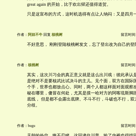
great again 的开始，比于欢出狱还值得道贺。
只是这宣布的方式，这时机选得有点让人纳闷：又是四月
作者：
阿妞不牛
回复
核桃树
留言时间：20
不好意思， 刚刚登陆核桃树发文，忘了登出改为自己的登
作者：
核桃树
留言时间：20
其实，这次川习会的真正意义就是这么出川戏：彼此承认
是绝对不是要核武比试决斗的主儿。见个面，双方在国际
个手，世界也都放点心。同时，两个人都这样面对面观察
秘在哪里，傻冒在何处，尤其是摸一哈对方的阿喀琉斯脚
底线， 但是都不会露出底牌。不斗不行，斗破也不行，双
分歧。
作者：bugu
留言时间：20
天朝的外交，惨不忍睹。这回逮住川普，输了内裤也得找