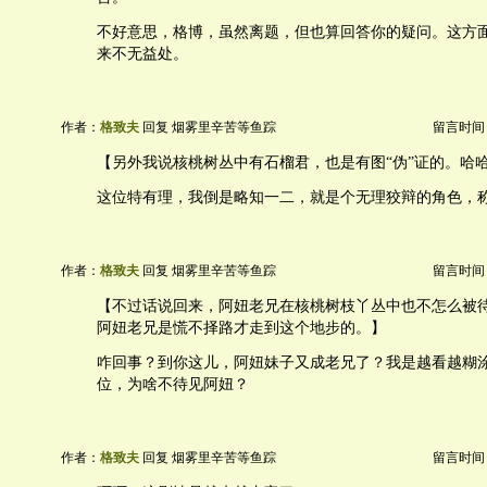
不好意思，格博，虽然离题，但也算回答你的疑问。这方
来不无益处。
作者：
格致夫
回复 烟雾里辛苦等鱼踪
留言时间：20
【另外我说核桃树丛中有石榴君，也是有图“伪”证的。哈
这位特有理，我倒是略知一二，就是个无理狡辩的角色，
作者：
格致夫
回复 烟雾里辛苦等鱼踪
留言时间：20
【不过话说回来，阿妞老兄在核桃树枝丫丛中也不怎么被待
阿妞老兄是慌不择路才走到这个地步的。】
咋回事？到你这儿，阿妞妹子又成老兄了？我是越看越糊
位，为啥不待见阿妞？
作者：
格致夫
回复 烟雾里辛苦等鱼踪
留言时间：20