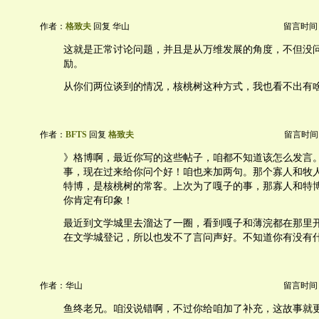
作者：
格致夫
回复 华山
留言时间：20
这就是正常讨论问题，并且是从万维发展的角度，不但没
励。
从你们两位谈到的情况，核桃树这种方式，我也看不出有
作者：
BFTS
回复
格致夫
留言时间：20
》格博啊，最近你写的这些帖子，咱都不知道该怎么发言
事，现在过来给你问个好！咱也来加两句。那个寡人和牧
特博，是核桃树的常客。上次为了嘎子的事，那寡人和特
你肯定有印象！
最近到文学城里去溜达了一圈，看到嘎子和薄浣都在那里
在文学城登记，所以也发不了言问声好。不知道你有没有
作者：华山
留言时间：20
鱼终老兄。咱没说错啊，不过你给咱加了补充，这故事就