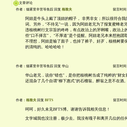
文章评论
作者：烟雾里辛苦等鱼踪 回复
格致夫
留言时间：20
阿妞是牛头上戴了顶妞的帽子， 非男非女；所以很符合我的
词。另外，“不待见”一说，因为阿妞老兄为了报复蜜蜂老
违核桃树行文宗旨的咚咚，有点政治上的牙咧嘴，政治上
些“口不择言”， “不厚道”是个提醒。阿妞老兄本来想抱
不理想，阿妞是输了面子，也掉了裤子。好歹，核桃树要
的清纯的。哈哈哈哈！
作者：烟雾里辛苦等鱼踪 回复 华山
留言时间：20
华山老兄，说你“错也”，是你把核桃树当成了纯粹的“财女
还混杂了几个自谓“柳下惠式”的石榴翁。醉翁之意不在酒
作者：
格致夫
回复
BFTS
留言时间：20
呵呵，好久未见BFTS博。谢谢告诉我相关信息！
文学城我也没注册，极少去。我没有嘎子和离开几位的任