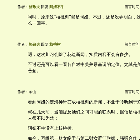
作者：
格致夫
回复
阿妞不牛
留言时间：20
呵呵，原来这“核桃树”就是阿妞。不过，还是没弄明白，这
么一回事。
作者：
格致夫
回复
核桃树
留言时间：20
嗯，这次川习会除了花边新闻，实质内容不会有多少。
不过还是可以看一看各自对中美关系基调的定位。尤其是
悬念。
作者：华山
留言时间：20
看到阿妞的定海神针变成核桃树的新闻，不亚于聆听到于
就在几天前，当咱提及她们之间可能的联系时，据信是核
人很不以为然：
阿妞不牛没有上核桃树。
如今，万维第一财女终于与第二财女群们联姻，强强合作