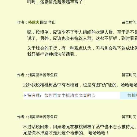
呵呵，这剧情是越来越丰富了！
作者：
格致夫
回复 华山
留言时间：20
嗯，按惯例，应该少不了华人组织的欢迎人群。至于是不
说了。另外，应该也会有抗议人群。这都不新鲜，到时看
关于峰会的干货，有一种观点认为，习与川会私下达成让
我只能把这种想法笑话看.。
作者：烟雾里辛苦等鱼踪
留言时间：20
另外我说核桃树丛中有石榴君，也是有图“伪”证的。哈哈哈
作者：烟雾里辛苦等鱼踪
留言时间：20
不过话说回来，阿妞老兄在核桃树枝丫丛中也不怎么被待见。
兄是慌不择路才走到这个地步的。 哈哈哈哈！