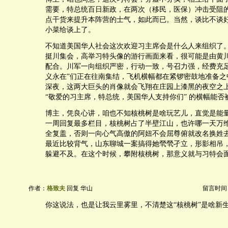
需要，特总统百日新政，在两次（移民，医保）冲击受阻
点干货来提升本阵营的士气，如此而已。当然，谈比不谈
小菜给谈上了。
不知道美国华人社会这次欢迎习主席会是什么人来组织了
挺川集会，高举习特头像的游行画面来看，很可能是由黄
配合。川军一向组织严密，行动一致，号召力强，经费充足
义永在”们正在往南集结，飞机横幅都在紧锣密鼓地准备之
深夜，这两大巨头的肖像就会飞翔在庄园上漆黑的夜空之
“敬爱的习主席，特总统，美国华人支持你们” 的横幅能否
博主，凭良心讲，咱也不知核桃树是啥玩艺儿，直觉是能
一周回复最多栏目，核桃树占了半壁江山，也许哪一天万
全复盖，否则一向心气高傲的阿妞不会屈尊俯就改名换姓
最近比较背气，山东聊城一案搞得她煢煢孑立，形影相吊
躲避不及。在这个时候，攀附核桃树，那意义就与习特会
作者：
格致夫
回复 华山
留言时间：20
你这说法，也是让我云里雾里，不清楚这“核桃树”是啥新