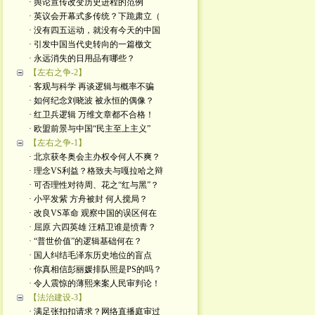
· 舆论宣传改变历史进程的范例
· 英议会开幕式多传统？下跪肃立（
· 没有四五运动，就没有今天的中国
· 引发中国当代史转向的一篇檄文
· 永远消失的日用品有哪些？
【左右之争-2】
· 客观与科学 再谈逻辑与概率不骗
· 如何纪念刘晓波 被永恒的偶像？
· 红卫兵逻辑 万维文章都不合格！
· 欧盟前景与中国“民主至上主义”
【左右之争-1】
· 北京获冬奥会主办权令何人不爽？
· 理念VS利益？格致夫与嘎拉哈之辩
· 可否理性对待周、花之“红与黑”？
· 小平发紫 方舟被封 何人搅局？
· 改良VS革命 观察中国的误区何在
· 屈原 六四英雄 汪精卫谁是愤青？
· “普世价值”的逻辑基础何在？
· 国人纠结毛泽东历史地位的盲点
· 你真相信彭丽媛排队照是PS的吗？
· 令人震惊的薄熙来案人民审判论！
【法治建设-3】
· 满足张扣扣请求？网络直播庭审过