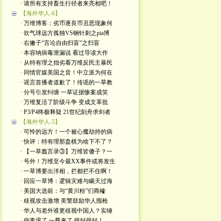
· 请所有支持畜生行径者来亮相吧！
【海外华人-6】
· 万维博客：劣币逐良币丑恶现象何
· 吹气球远方孤独VS钢针刺之pia博
· 右撇子“言论自由扫盲”之扫盲
· 本容纳病毒泄漏说 看过导读大作
· 从特有理之拙劣看万维反民主暴民
· 同情官媒美国之音！中立派为何在
· 谣言首播者道歉了！传谣的一草教
· 分号引发纠缠 一草证据惨案成笑
· 万维复活了阶级斗争 变成文革批
· P3/P4终极释疑 21世纪刻舟求剑者
【海外华人-5】
· 可怜的远方！一个被心魔劫持的病
· 快评：特有理那盘棋为啥下不了？
· 【一草蠢言录③】万维皆傻子？一
· 号外！万维至今最XX事件或将发生
· 一草博要出洋相，拦都拦不住啊！
· 回应一草博：逻辑灾难与瞒天过海
· 美国大选前：与“黄川粉”们商榷
· 歧视攻击激增 美警鼓励华人囤枪
· 华人与老外谁更歧视中国人？实锤
· 病毒退了 一尊来了 很好很好！