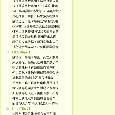
· 抗疫延误终极真相！法规挑刺决策
· 抗疫延误终极真相！“法规眼”挑刺
· WHO与美国法规界定P3/P4实验室分
· 用心良苦！川普、特鲁多拒检测为
· 疫情迫近！纽时曝白宫“吵翻”真相
· COVID-19国外感染人数会超过中国
· 钟南山团队预测与我10天前博文意
· 武汉抗疫贻误战机 真相浮出水面
· 科学家实锤依据：新冠病毒非人工
· 强烈谴责阴谋论！27位国际医学专
【新冠病毒-1】
· 疫情何日终结？感染、死亡人数知
· 武汉漏报、隐瞒死亡患者知多少？
· 拐点有几种？再谈疫情态势判断
· 何为客观？纽约时报解读疫情数据
· 湖北单日确诊1.5万 是疫情爆发
· 拐点到了吗？再谈钟南山是否可信
· 武汉病毒是实验室外泄吗？专家深
· 新冠病毒是人造？美国专家：不可
· 钟南山的九点研判值得信任否？
· 病毒“灭活”与“消灭”能混为一谈吗
【港台问题-2】
· 法理与“原罪” 港律师公会声明能