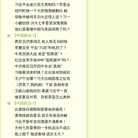
· 习近平会改行党主席制吗？常委会
· 纽约时报一个大胆预测被翻出 颇
· 胡春华缘何非20大总理人选？习一
· 小赌怡情 20大七常委资深预测新
· 他们真看懂中国与美国局势了吗？
【中国政治-2】
· 两官员空降湖北 有人将丢乌纱啦
· 李鹏去世 平反“六四”时机到了？
· 中美贸易大战 谁是“投降派”？
· 纪念改革开放40年“胎死腹中”吗？
· 中共推迟召开四中全会“真相”
· 习能看清来时路？左右派何惧彼此
· 王沪宁去哪？习大位稳固度之征兆
· 《厉害了,我的国》下架 真相有讲
· 王岐山曲线回归 暴露习近平一真
· 修宪案反对票、弃权票是怎么来的
【中国政治-1】
· 比废除任期限制更要命的修宪！
· 黄艳续政协委员 莫言等落选何解
· 习近平新年贺词透露不满蔡奇！
· 为何七常委乘同一专机说法不成立
· 能上能下 能进秦城 进步太大？