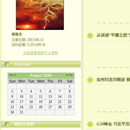
格致夫
从误读“平庸之恶
注册日期: 2013-06-11
访问总量: 5,351,699 次
点击查看我的个人资料
Calendar
如何纪念刘晓波 
崇尚理性评论，拒绝人身攻击！
我的公告栏
G20峰会 习近平