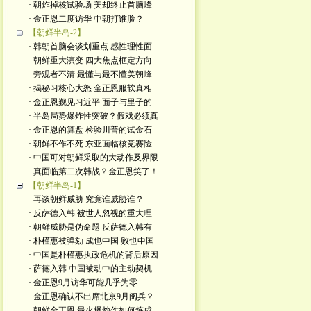
· 朝炸掉核试验场 美却终止首脑峰
· 金正恩二度访华 中朝打谁脸？
【朝鲜半岛-2】
· 韩朝首脑会谈划重点 感性理性面
· 朝鲜重大演变 四大焦点框定方向
· 旁观者不清 最懂与最不懂美朝峰
· 揭秘习核心大怒 金正恩服软真相
· 金正恩觐见习近平 面子与里子的
· 半岛局势爆炸性突破？假戏必须真
· 金正恩的算盘 检验川普的试金石
· 朝鲜不作不死 东亚面临核竞赛险
· 中国可对朝鲜采取的大动作及界限
· 真面临第二次韩战？金正恩笑了！
【朝鲜半岛-1】
· 再谈朝鲜威胁 究竟谁威胁谁？
· 反萨德入韩 被世人忽视的重大理
· 朝鲜威胁是伪命题 反萨德入韩有
· 朴槿惠被弹劾 成也中国 败也中国
· 中国是朴槿惠执政危机的背后原因
· 萨德入韩 中国被动中的主动契机
· 金正恩9月访华可能几乎为零
· 金正恩确认不出席北京9月阅兵？
· 朝鲜金正恩 最火爆炒作如何炼成