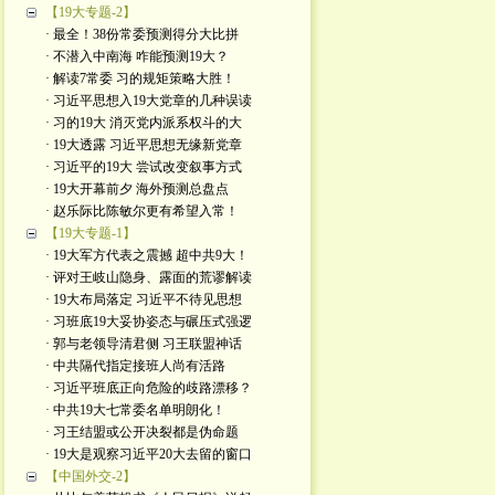
【19大专题-2】
· 最全！38份常委预测得分大比拼
· 不潜入中南海 咋能预测19大？
· 解读7常委 习的规矩策略大胜！
· 习近平思想入19大党章的几种误读
· 习的19大 消灭党内派系权斗的大
· 19大透露 习近平思想无缘新党章
· 习近平的19大 尝试改变叙事方式
· 19大开幕前夕 海外预测总盘点
· 赵乐际比陈敏尔更有希望入常！
【19大专题-1】
· 19大军方代表之震撼 超中共9大！
· 评对王岐山隐身、露面的荒谬解读
· 19大布局落定 习近平不待见思想
· 习班底19大妥协姿态与碾压式强逻
· 郭与老领导清君侧 习王联盟神话
· 中共隔代指定接班人尚有活路
· 习近平班底正向危险的歧路漂移？
· 中共19大七常委名单明朗化！
· 习王结盟或公开决裂都是伪命题
· 19大是观察习近平20大去留的窗口
【中国外交-2】