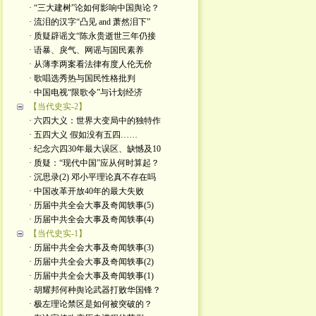
· “三大建树”论如何影响中国舆论？
· 流泪的汉字“凸见 and 萧然泪下”
· 质疑辟谣文“陈永贵逝世三年仍接
· 语暴、戾气、网谣与国民素养
· 从薄李两案看法律有度人伦无价
· 歌唱选秀热与国民性格批判
· 中国电视“限歌令”与计划经济
【当代史实-2】
· 六四大义：世界大变局中的独特作
· 五四大义 假如没有五四……
· 纪念六四30年最大误区、缺憾及10
· 质疑：“现代中国”应从何时算起？
· 沉思录(2) 邓小平理论真不存在吗
· 中国改革开放40年的最大失败
· 历届中共全会大事及奇闻轶事(5)
· 历届中共全会大事及奇闻轶事(4)
【当代史实-1】
· 历届中共全会大事及奇闻轶事(3)
· 历届中共全会大事及奇闻轶事(2)
· 历届中共全会大事及奇闻轶事(1)
· 胡耀邦何种舆论武器打败华国锋？
· 极左理论禁区是如何被突破的？