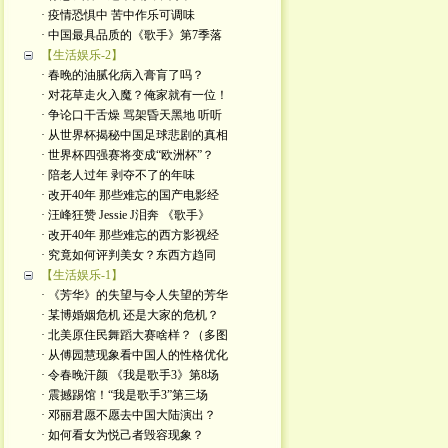
· 疫情恐惧中 苦中作乐可调味
· 中国最具品质的《歌手》第7季落
【生活娱乐-2】
· 春晚的油腻化病入膏肓了吗？
· 对花草走火入魔？俺家就有一位！
· 争论口干舌燥 骂架昏天黑地 听听
· 从世界杯揭秘中国足球悲剧的真相
· 世界杯四强赛将变成“欧洲杯”？
· 陪老人过年 剥夺不了的年味
· 改开40年 那些难忘的国产电影经
· 汪峰狂赞 Jessie J泪奔 《歌手》
· 改开40年 那些难忘的西方影视经
· 究竟如何评判美女？东西方趋同
【生活娱乐-1】
· 《芳华》的失望与令人失望的芳华
· 某博婚姻危机 还是大家的危机？
· 北美原住民舞蹈大赛啥样？（多图
· 从傅园慧现象看中国人的性格优化
· 令春晚汗颜 《我是歌手3》第8场
· 震撼踢馆！“我是歌手3”第三场
· 邓丽君愿不愿去中国大陆演出？
· 如何看女为悦己者毁容现象？