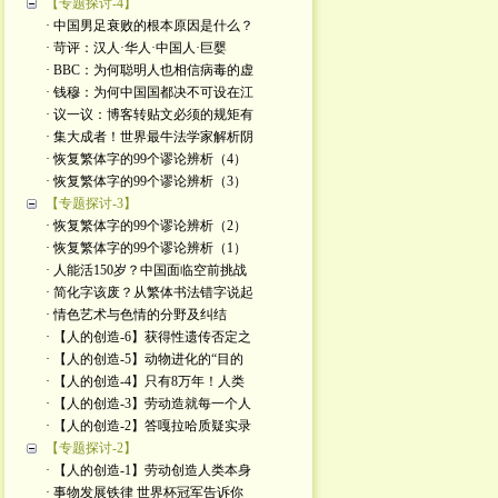
【专题探讨-4】
· 中国男足衰败的根本原因是什么？
· 苛评：汉人·华人·中国人·巨婴
· BBC：为何聪明人也相信病毒的虚
· 钱穆：为何中国国都决不可设在江
· 议一议：博客转贴文必须的规矩有
· 集大成者！世界最牛法学家解析阴
· 恢复繁体字的99个谬论辨析（4）
· 恢复繁体字的99个谬论辨析（3）
【专题探讨-3】
· 恢复繁体字的99个谬论辨析（2）
· 恢复繁体字的99个谬论辨析（1）
· 人能活150岁？中国面临空前挑战
· 简化字该废？从繁体书法错字说起
· 情色艺术与色情的分野及纠结
· 【人的创造-6】获得性遗传否定之
· 【人的创造-5】动物进化的“目的
· 【人的创造-4】只有8万年！人类
· 【人的创造-3】劳动造就每一个人
· 【人的创造-2】答嘎拉哈质疑实录
【专题探讨-2】
· 【人的创造-1】劳动创造人类本身
· 事物发展铁律 世界杯冠军告诉你