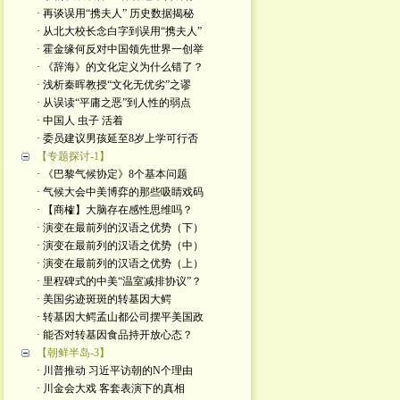
· 再谈误用“携夫人” 历史数据揭秘
· 从北大校长念白字到误用“携夫人”
· 霍金缘何反对中国领先世界一创举
· 《辞海》的文化定义为什么错了？
· 浅析秦晖教授“文化无优劣”之谬
· 从误读“平庸之恶”到人性的弱点
· 中国人 虫子 活着
· 委员建议男孩延至8岁上学可行否
【专题探讨-1】
· 《巴黎气候协定》8个基本问题
· 气候大会中美博弈的那些吸睛戏码
· 【商榷】大脑存在感性思维吗？
· 演变在最前列的汉语之优势（下）
· 演变在最前列的汉语之优势（中）
· 演变在最前列的汉语之优势（上）
· 里程碑式的中美“温室减排协议”？
· 美国劣迹斑斑的转基因大鳄
· 转基因大鳄孟山都公司摆平美国政
· 能否对转基因食品持开放心态？
【朝鲜半岛-3】
· 川普推动 习近平访朝的N个理由
· 川金会大戏 客套表演下的真相