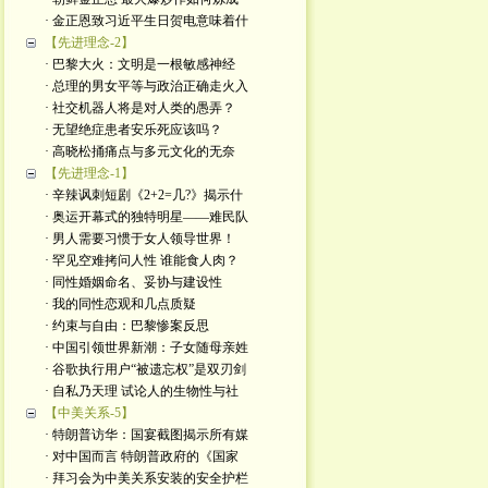
· 金正恩致习近平生日贺电意味着什
【先进理念-2】
· 巴黎大火：文明是一根敏感神经
· 总理的男女平等与政治正确走火入
· 社交机器人将是对人类的愚弄？
· 无望绝症患者安乐死应该吗？
· 高晓松捅痛点与多元文化的无奈
【先进理念-1】
· 辛辣讽刺短剧《2+2=几?》揭示什
· 奥运开幕式的独特明星——难民队
· 男人需要习惯于女人领导世界！
· 罕见空难拷问人性 谁能食人肉？
· 同性婚姻命名、妥协与建设性
· 我的同性恋观和几点质疑
· 约束与自由：巴黎惨案反思
· 中国引领世界新潮：子女随母亲姓
· 谷歌执行用户“被遗忘权”是双刃剑
· 自私乃天理 试论人的生物性与社
【中美关系-5】
· 特朗普访华：国宴截图揭示所有媒
· 对中国而言 特朗普政府的《国家
· 拜习会为中美关系安装的安全护栏