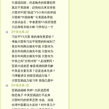
· 引渡或回国：对孟晚舟的双重犯罪
· 真忠于美国者：赶快站出来支持老
· 川普对中国“疫战”VS小布什的伊战
· 川普称“中国病毒” 引美国各界批
· 大疫试金石：学者柔情VS高官指责
· 川总再祭关税大棒 习帝拒让一寸
【中美关系-4】
· 习近平VS川普 谁的身段更柔软？
· 考验川普和习近平智慧的时候到了
· 美百年间两次痛失中国 川普何为
· 美百年间两次痛失中国 川普何为
· 美百年间两次痛失中国 川普何为
· 中美之间“文明冲突”？必须赞同！
· 贸易大战迷思 修昔底德陷阱无解
· 中美是夫妻关系？还是连体兄弟？
· 习博鳌讲话 拆除贸易战引线？
· 川普贸易战力挺习帝 美国凸显中
【中美关系-3】
· 贸易战祸根 民粹+大跃进思维
· 惊恐兔子 中美贸易战打不起来
· 川普时代的世界态势 冷战、凉战
· 全球中国看法大反转？对中美几个