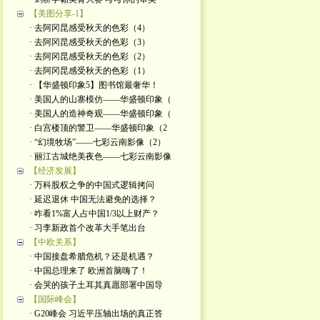
【美图分享-1】
· 去阿冈昆感受秋天的色彩（4）
· 去阿冈昆感受秋天的色彩（3）
· 去阿冈昆感受秋天的色彩（2）
· 去阿冈昆感受秋天的色彩（1）
· 【华盛顿印象5】图书馆最奢华！
· 美国人的山寨模仿——华盛顿印象（
· 美国人的造神奇观——华盛顿印象（
· 白宫楼顶的警卫——华盛顿印象（2
· “幻境牧场”——七彩云南影像（2）
· 丽江古城绝美夜色——七彩云南影像
【经济发展】
· 万科股权之争的中国式逻辑拷问
· 延迟退休 中国无法避免的选择？
· 咋看1%富人占中国1/3以上财产？
· 习李新政首个改革大手笔出台
【中欧关系】
· 中国接盘希腊危机？还是机遇？
· 中国总理来了 欧洲首脑嗨了！
· 会哭的孩子土耳其真愿部署中国导
【国际峰会】
· G20峰会 习近平压轴出场的真正答