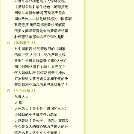
· 习近平与朴槿惠照片的惊奇发现(
· 【足球公理】最牛特色：足球拒绝
· 网络世界新年献词 万类霜天竞自
· 同仇敌忾——缺乏幽默感的中国雾霾
· 政府停摆 奥巴马逛街吃快餐解闷
· 俄美女间谍查普曼会与斯诺登结婚
· 朴槿惠访华那些亦庄亦谐的趣图
【国际事务-1】
· 对中国而言 特朗普政府的《国家
· 信仰冲突 人类21世纪的严峻挑战
· 斯里兰卡遭血腥恐袭 近800人伤亡
· 2019 哪些大事件影响世界亮度？
· 何人如此幼稚 沙特动摇美元地位
· 17岁获奖女孩与诺贝尔和平奖的争
· 誓对叙利亚动武的奥巴马犹豫了？
【生活娱乐-3】
· 岳母大人
· 人 瑞
· 人死为大？关于死亡遣词的三六九
· 说说我的小学班主任万老师
· 足球是啥？是公平 、酒精、亦或X
· 什么是女人的核心魅力？惊人的经
· 你怎么看：这个女人不简单！