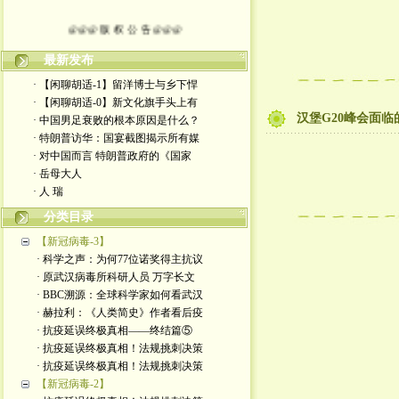
@@@ 版 权 公 告 @@@
本博客所发布文章，
最新发布
· 【闲聊胡适-1】留洋博士与乡下悍
除特别注明者外，均为原创。
· 【闲聊胡适-0】新文化旗手头上有
汉堡G20峰会面临
· 中国男足衰败的根本原因是什么？
转载或制作视频，
· 特朗普访华：国宴截图揭示所有媒
· 对中国而言 特朗普政府的《国家
须注明如下版权信息：
· 岳母大人
· 人 瑞
作者（格致夫）和出处（万维链接）
分类目录
【新冠病毒-3】
· 科学之声：为何77位诺奖得主抗议
· 原武汉病毒所科研人员 万字长文
· BBC溯源：全球科学家如何看武汉
· 赫拉利：《人类简史》作者看后疫
· 抗疫延误终极真相——终结篇⑤
· 抗疫延误终极真相！法规挑刺决策
· 抗疫延误终极真相！法规挑刺决策
【新冠病毒-2】