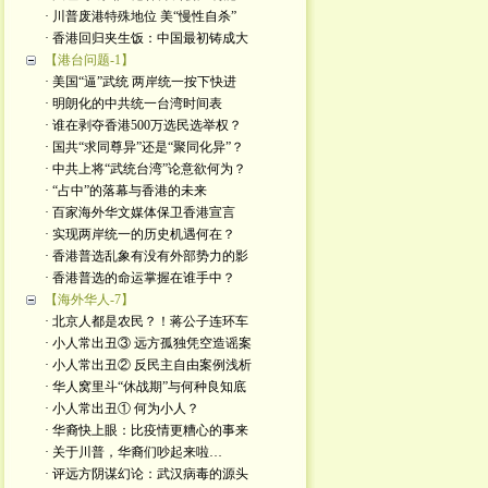
· 川普废港特殊地位 美“慢性自杀”
· 香港回归夹生饭：中国最初铸成大
【港台问题-1】
· 美国“逼”武统 两岸统一按下快进
· 明朗化的中共统一台湾时间表
· 谁在剥夺香港500万选民选举权？
· 国共“求同尊异”还是“聚同化异”？
· 中共上将“武统台湾”论意欲何为？
· “占中”的落幕与香港的未来
· 百家海外华文媒体保卫香港宣言
· 实现两岸统一的历史机遇何在？
· 香港普选乱象有没有外部势力的影
· 香港普选的命运掌握在谁手中？
【海外华人-7】
· 北京人都是农民？！蒋公子连环车
· 小人常出丑③ 远方孤独凭空造谣案
· 小人常出丑② 反民主自由案例浅析
· 华人窝里斗“休战期”与何种良知底
· 小人常出丑① 何为小人？
· 华裔快上眼：比疫情更糟心的事来
· 关于川普，华裔们吵起来啦…
· 评远方阴谋幻论：武汉病毒的源头