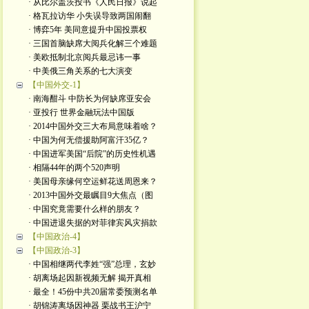
· 从比尔盖茨投书《人民日报》说起
· 格瓦拉访华 小失误导致两国闹翻
· 博弈5年 美同意提升中国投票权
· 三国首脑缺席大阅兵化解三个难题
· 美欧抵制北京阅兵最忌讳一事
· 中美俄三角关系的七大演变
【中国外交-1】
· 南海酣斗 中防长为何缺席亚安会
· 亚投行 世界金融玩法中国版
· 2014中国外交三大布局意味着啥？
· 中国为何无偿援助阿富汗35亿？
· 中国进军美国“后院”的历史性机遇
· 相隔44年的两个520声明
· 美国母亲缘何空运鲜花送周恩来？
· 2013中国外交最瞩目9大焦点（图
· 中国究竟需要什么样的朋友？
· 中国进退失据的对菲律宾风灾捐款
【中国政治-4】
【中国政治-3】
· 中国相继两代李姓“强”总理，玄妙
· 胡离场起因新视频无解 揭开真相
· 最全！45份中共20届常委预测名单
· 胡锦涛离场因神器 栗战书王沪宁