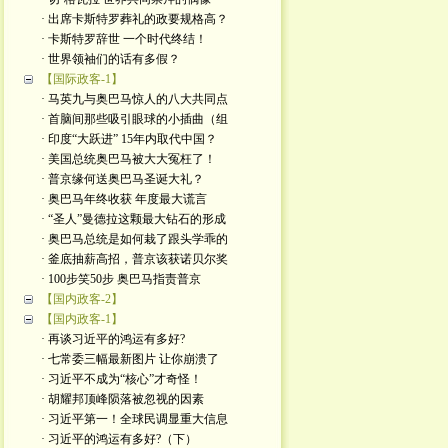
· 出席卡斯特罗葬礼的政要规格高？
· 卡斯特罗辞世 一个时代终结！
· 世界领袖们的话有多假？
【国际政客-1】
· 马英九与奥巴马惊人的八大共同点
· 首脑间那些吸引眼球的小插曲（组
· 印度“大跃进” 15年内取代中国？
· 美国总统奥巴马被大大冤枉了！
· 普京缘何送奥巴马圣诞大礼？
· 奥巴马年终收获 年度最大谎言
· “圣人”曼德拉这颗最大钻石的形成
· 奥巴马总统是如何栽了跟头学乖的
· 釜底抽薪高招，普京该获诺贝尔奖
· 100步笑50步 奥巴马指责普京
【国内政客-2】
【国内政客-1】
· 再谈习近平的鸿运有多好?
· 七常委三幅最新图片 让你崩溃了
· 习近平不成为“核心”才奇怪！
· 胡耀邦顶峰陨落被忽视的因素
· 习近平第一！全球民调显重大信息
· 习近平的鸿运有多好?（下）