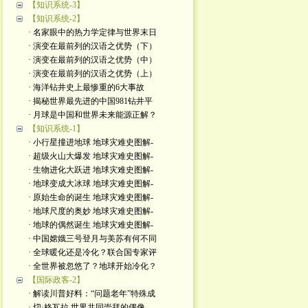
【知识系统-3】
【知识系统-2】
· 名家眼中的热力学定律与世界末日
· 演变在最前列的汉语之优势（下）
· 演变在最前列的汉语之优势（中）
· 演变在最前列的汉语之优势（上）
· 海洋钻井史上最惨重的6大事故
· 揭秘世界最先进的中国981钻井平
· 月球是中国和世界未来能源正解？
【知识系统-1】
· 小行星撞进地球 地球灾难史图解-
· 超级火山大爆发 地球灾难史图解-
· 生物进化大跃进 地球灾难史图解-
· 地球变成大冰球 地球灾难史图解-
· 原始生命的诞生 地球灾难史图解-
· 地球尺度的奥妙 地球灾难史图解-
· 地球的偶然诞生 地球灾难史图解-
· 中国嫦娥三号登月与美苏有何不同
· 全球暖化还是冷化？联合国专家评
· 全世界被忽悠了？地球开始冷化？
【国际政客-2】
· 解读川普好料：“问题老年”特殊成
· 切·格瓦拉 世界共同崇拜的偶像