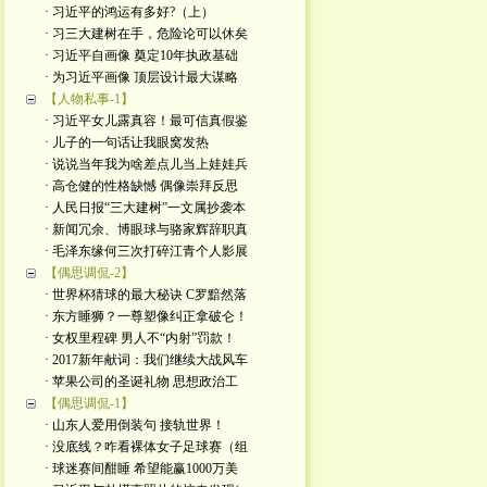
· 习近平的鸿运有多好?（上）
· 习三大建树在手，危险论可以休矣
· 习近平自画像 奠定10年执政基础
· 为习近平画像 顶层设计最大谋略
【人物私事-1】
· 习近平女儿露真容！最可信真假鉴
· 儿子的一句话让我眼窝发热
· 说说当年我为啥差点儿当上娃娃兵
· 高仓健的性格缺憾 偶像崇拜反思
· 人民日报“三大建树”一文属抄袭本
· 新闻冗余、博眼球与骆家辉辞职真
· 毛泽东缘何三次打碎江青个人影展
【偶思调侃-2】
· 世界杯猜球的最大秘诀 C罗黯然落
· 东方睡狮？一尊塑像纠正拿破仑！
· 女权里程碑 男人不“内射”罚款！
· 2017新年献词：我们继续大战风车
· 苹果公司的圣诞礼物 思想政治工
【偶思调侃-1】
· 山东人爱用倒装句 接轨世界！
· 没底线？咋看裸体女子足球赛（组
· 球迷赛间酣睡 希望能赢1000万美