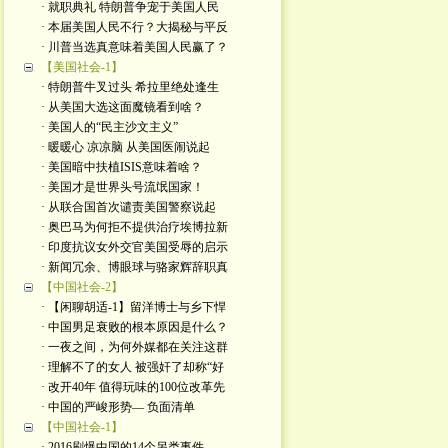
· 就职典礼 特朗普争宠于美国人民
· 本届美国人民不行？大揭秘与平反
· 川普当选真意味着美国人民赢了？
【美国社会-1】
· 特朗普牛叉过头 希拉里绝处逢生
· 从美国大选这面魔镜看到啥？
· 美国人的“民主沙文主义”
· 暖暖心 凉凉脑 从美国医闹说起
· 美国暗中扶植ISIS意味着啥？
· 美国才是世界头号流氓国家！
· 从联合国首次谴责美国警察说起
· 奥巴马为何拒不提供治疗埃博拉新
· 印度抗议女外交官美国受辱的启示
· 新闻冗余、博眼球与骆家辉辞职真
【中国社会-2】
· 【闲聊胡适-1】留洋博士与乡下悍
· 中国男足衰败的根本原因是什么？
· 一夜之间，为何外媒都在关注这群
· 理解不了的女人 被强奸了却称“好
· 改开40年 值得玩味的100位改革先
· 中国的严峻形势— 负面清单
【中国社会-1】
· 2016刷爆中国的14个另类事件