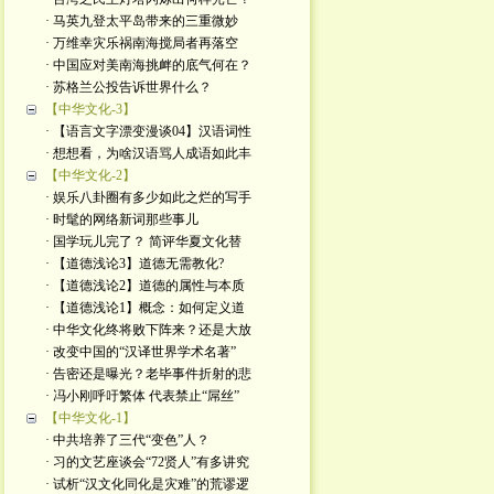
· 马英九登太平岛带来的三重微妙
· 万维幸灾乐祸南海搅局者再落空
· 中国应对美南海挑衅的底气何在？
· 苏格兰公投告诉世界什么？
【中华文化-3】
· 【语言文字漂变漫谈04】汉语词性
· 想想看，为啥汉语骂人成语如此丰
【中华文化-2】
· 娱乐八卦圈有多少如此之烂的写手
· 时髦的网络新词那些事儿
· 国学玩儿完了？ 简评华夏文化替
· 【道德浅论3】道德无需教化?
· 【道德浅论2】道德的属性与本质
· 【道德浅论1】概念：如何定义道
· 中华文化终将败下阵来？还是大放
· 改变中国的“汉译世界学术名著”
· 告密还是曝光？老毕事件折射的悲
· 冯小刚呼吁繁体 代表禁止“屌丝”
【中华文化-1】
· 中共培养了三代“变色”人？
· 习的文艺座谈会“72贤人”有多讲究
· 试析“汉文化同化是灾难”的荒谬逻