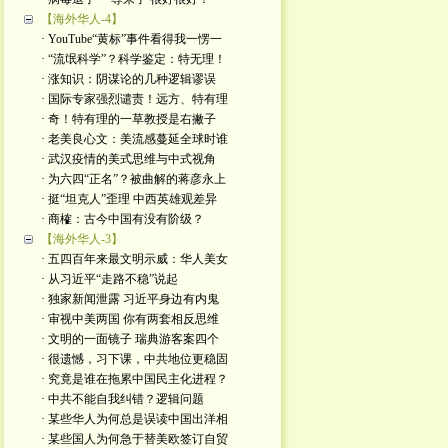
【海外华人-4】
· YouTube“黄标”事件看得我一愣一
· “流氓科学”？科学鉴定：特无理！
· 涨知识：阴谋论的几种逻辑谬误
· 国际专家强烈谴责！远方、特有理
· 奇！特有理的一草教授是右撇子
· 老美良心文：美流感蔓延全球时谁
· 武汉疫情的美式思维与中式视角
· 为六四“正名”？被曲解的蒋彦永上
· 挺“坦克人”歪理 中西英雄观差异
· 商榷：古今中国有没有阶级？
【海外华人-3】
· 五四百年来最文明示威：华人美女
· 从习近平“走路不稳”说起
· 独家新闻泄露 习近平身边有内鬼
· 审视中美两国 你有两套相反思维
· 文明的一面镜子 瑞典游客案四个
· 很遗憾，习下课，中共地位更稳固
· 究竟是谁在拖累中国民主化进程？
· 中共不能自我纠错？逻辑问题
· 某些华人为何总是误读中国出洋相
· 某些国人为何急于替美欧签订自贸