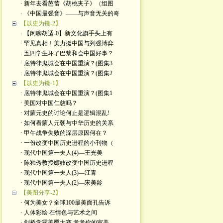
· 新年去看芭蕾《胡桃夹子》（组图
· 《中国最强音》——与声音无关的奇
【以史为镜-2】
· 【闲聊胡适-0】新文化旗手头上有
· 罕见真相！美力挺中国与列强博弈
· 五四学生坏了巴黎和会中国好事？
· 底特律鬼城会在中国重演？(图集3
· 底特律鬼城会在中国重演？(图集2
【以史为镜-1】
· 底特律鬼城会在中国重演？(图集1
· 美国对中国仁慈吗？
· 对蒙元史的讨论何止是逻辑混乱!
· 如何看蒙人元朝与中华历史的关系
· 甲午战争失败的深层原因何在？
· 一份改变中国历史进程的小刊物（
· 现代中国第一夫人(4)—王光美
· 陈独秀教授嫖妓改变中国历史进程
· 现代中国第一夫人(3)—江青
· 现代中国第一夫人(2)—宋美龄
【美图分享-2】
· 何为美女？全球100最美面孔告诉
· 人体彩绘 在情色与艺术之间
· 剑桥学霸美臀大赛 考考你的审美