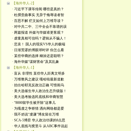
【海外华人-2】
· 习近平下课等传闻 哪些是真的？
· 杜撰歪曲事实 无异于侮辱读者智
· 百思不解 烂文如何上万维导读？
· 对中共二中、三中全会不靠谱的误
· 两篇报道 外媒与华媒谁更客观？
· 虐童真相可信吗？逻辑从不骗人！
· 悲哀！ 国人的现实VS华人的极端
· 日渐荒谬的博眼球时评 你怎么看
· 某些华裔的选择 糊涂还是聪明？
· 海外华媒“谋财害命”及其乱象
【海外华人-1】
· 盲从 非理性 某些华人距离文明多
· 万维整风之建议 嘎哈啦最新道歉
· 抬出哈耶克反政治正确 可惜闹乌
· 美大选催生华人政治生态升级版！
· 美大选考验选民底线和华裔智慧
· “8000留学生被开除”这事儿
· 为嘎虔之争矫情 洒向网络都是爱
· 我不劝说“虔谦”博友留在万维
· SCA-5博弈 华人政治功课的8点思
· 华人底线与窝里斗 从ABC事件说起