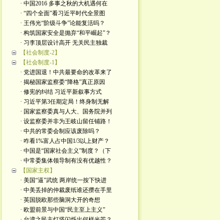
· 中国2016 多事之秋的大机遇何在
· “四个全面”看习近平时代全景图
· 王伟光“阶级斗争”论能复活吗？
· 构筑国家安全是抛弃“和平崛起”？
· 习李顶层设计高开 无关民主独裁
【社会制度-2】
【社会制度-1】
· 党进国退！中共最要命的改革来了
· 揭秘国家监察委“降格”真正原因
· 修宪的纠结 习近平新叙事方式
· 习近平第3任期定局！终身制无解
· 国家监察委真与人大、国务院并列
· 设监察委并非为王岐山留任铺路！
· 中共的常委会制应该废除吗？
· 咋看1%富人占中国1/3以上财产？
· 中国是“国家社会主义”制度？（下
· 中常委集体领导制有没有优越性？
【国家主权】
· 美国“逼”武统 两岸统一按下快进
· 中美丢掉的仲裁废纸谁还攒在手里
· 英国脱欧那些脑洞大开的奇想
· 欧盟前景与中国“民主至上主义”
· 台湾之民主灯塔闪烁出何样光芒？