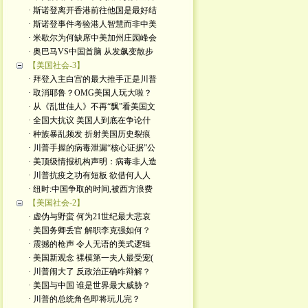
· 斯诺登离开香港前往他国是最好结
· 斯诺登事件考验港人智慧而非中美
· 米歇尔为何缺席中美加州庄园峰会
· 奥巴马VS中国首脑 从发飙变散步
【美国社会-3】
· 拜登入主白宫的最大推手正是川普
· 取消耶鲁？OMG美国人玩大啦？
· 从《乱世佳人》不再“飘”看美国文
· 全国大抗议 美国人到底在争论什
· 种族暴乱频发 折射美国历史裂痕
· 川普手握的病毒泄漏“核心证据”公
· 美顶级情报机构声明：病毒非人造
· 川普抗疫之功有短板 欲借何人人
· 纽时:中国争取的时间,被西方浪费
【美国社会-2】
· 虚伪与野蛮 何为21世纪最大悲哀
· 美国务卿丢官 解职李克强如何？
· 震撼的枪声 令人无语的美式逻辑
· 美国新观念 裸模第一夫人最受宠(
· 川普闹大了 反政治正确咋辩解？
· 美国与中国 谁是世界最大威胁？
· 川普的总统角色即将玩儿完？