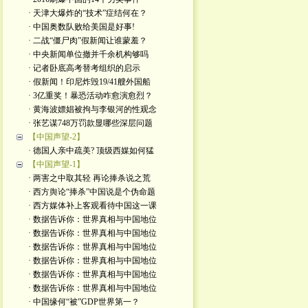
· 天津大爆炸的“技术”症结何在？
· 中国奥数队败给美国是好事!
· 二战“僵尸肉”假新闻让谁蒙羞？
· 中央新闻单位撤并千余机构够吗
· 记者卧底高考替考组织的启示
· 假新闻！印尼炸毁19/41艘外国船
· 3亿重奖！暴恐活动咋愈演愈烈？
· 黄海波嫖娼被拘与李银河的性观念
· 张艺谋748万罚款显哪些深层问题
【中国声望-2】
· 德国人亲中疏美? 顶级西媒如何猛
【中国声望-1】
· 两害之中取其轻 再论捧杀说之荒
· 西方舆论“捧杀”中国说是个伪命题
· 西方媒体补上客观看待中国这一课
· 数据告诉你：世界真相与中国地位
· 数据告诉你：世界真相与中国地位
· 数据告诉你：世界真相与中国地位
· 数据告诉你：世界真相与中国地位
· 数据告诉你：世界真相与中国地位
· 数据告诉你：世界真相与中国地位
· 中国缘何“被”GDP世界第一？