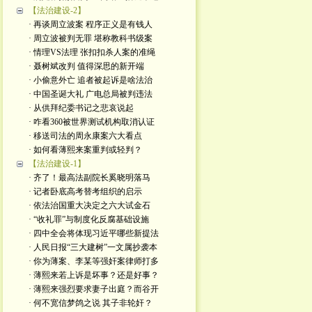
【法治建设-2】
· 再谈周立波案 程序正义是有钱人
· 周立波被判无罪 堪称教科书级案
· 情理VS法理 张扣扣杀人案的准绳
· 聂树斌改判 值得深思的新开端
· 小偷意外亡 追者被起诉是啥法治
· 中国圣诞大礼 广电总局被判违法
· 从供拜纪委书记之悲哀说起
· 咋看360被世界测试机构取消认证
· 移送司法的周永康案六大看点
· 如何看薄熙来案重判或轻判？
【法治建设-1】
· 齐了！最高法副院长奚晓明落马
· 记者卧底高考替考组织的启示
· 依法治国重大决定之六大试金石
· “收礼罪”与制度化反腐基础设施
· 四中全会将体现习近平哪些新提法
· 人民日报“三大建树”一文属抄袭本
· 你为薄案、李某等强奸案律师打多
· 薄熙来若上诉是坏事？还是好事？
· 薄熙来强烈要求妻子出庭？而谷开
· 何不宽信梦鸽之说 其子非轮奸？