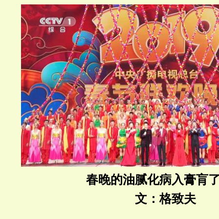
春晚的油腻化病入膏肓
文：格致夫