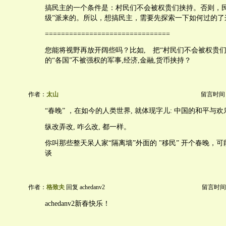
搞民主的一个条件是：村民们不会被权贵们挟持。否则，民
级”派来的。所以，想搞民主，需要先探索一下如何过的了
===============================
您能将视野再放开阔些吗？比如, 把“村民们不会被权贵们
的“各国”不被强权的军事,经济,金融,货币挟持？
作者：
太山
留言时间：20
“春晚” ，在如今的人类世界, 就体现字儿: 中国的和平与欢
纵改弄改, 咋么改, 都一样。
你叫那些整天呆人家“隔离墙”外面的 "移民” 开个春晚，
谈
作者：
格致夫
回复 achedanv2
留言时间：20
achedanv2新春快乐！