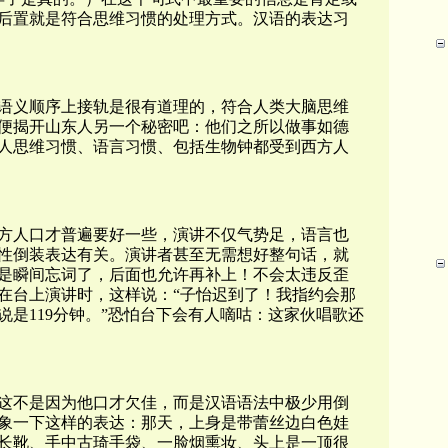
后置就是符合思维习惯的处理方式。汉语的表达习
语义顺序上接轨是很有道理的，符合人类大脑思维
便揭开山东人另一个秘密吧：他们之所以做事如德
人思维习惯、语言习惯、包括生物钟都受到西方人
方人口才普遍要好一些，演讲不仅气势足，语言也
性倒装表达有关。演讲者甚至无需想好整句话，就
是瞬间忘词了，后面也允许再补上！不会太违反歪
在台上演讲时，这样说：“子怡迟到了！我指约会那
是119分钟。”恐怕台下会有人嘀咕：这家伙唱歌还
这不是因为他口才欠佳，而是汉语语法中极少用倒
象一下这样的表达：
那天，上身是带蕾丝边白色娃
长靴、手中古琦手袋、一脸烟熏妆、头上是一顶很