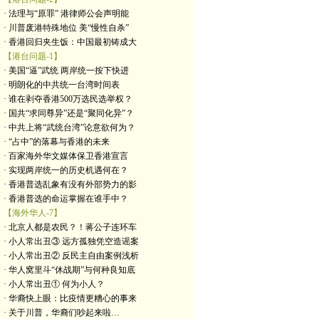
· 法理与“原罪” 港律师公会声明能
· 川普废港特殊地位 美“慢性自杀”
· 香港回归夹生饭：中国最初铸成大
【港台问题-1】
· 美国“逼”武统 两岸统一按下快进
· 明朗化的中共统一台湾时间表
· 谁在剥夺香港500万选民选举权？
· 国共“求同尊异”还是“聚同化异”？
· 中共上将“武统台湾”论意欲何为？
· “占中”的落幕与香港的未来
· 百家海外华文媒体保卫香港宣言
· 实现两岸统一的历史机遇何在？
· 香港普选乱象有没有外部势力的影
· 香港普选的命运掌握在谁手中？
【海外华人-7】
· 北京人都是农民？！蒋公子连环车
· 小人常出丑③ 远方孤独凭空造谣案
· 小人常出丑② 反民主自由案例浅析
· 华人窝里斗“休战期”与何种良知底
· 小人常出丑① 何为小人？
· 华裔快上眼：比疫情更糟心的事来
· 关于川普，华裔们吵起来啦…