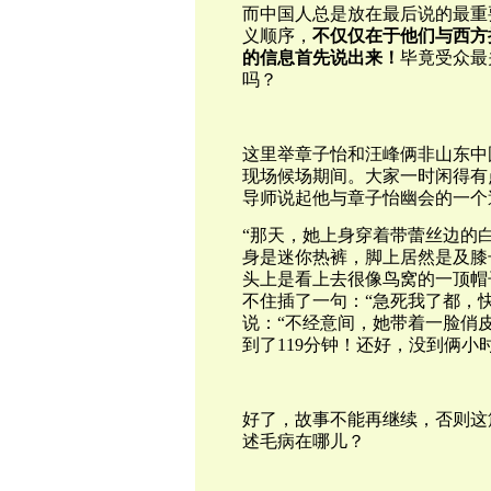
而中国人总是放在最后说的最重
义顺序，
不仅仅在于他们与西方
的信息首先说出来！
毕竟受众最
吗？
这里举章子怡和汪峰俩非山东中
现场候场期间。大家一时闲得有
导师说起他与章子怡幽会的一个
“
那天，她上身穿着带蕾丝边的
身是迷你热裤，脚上居然是及膝
头上是看上去很像鸟窝的一顶帽
不住插了一句：“急死我了都，
说：“不经意间，她带着一脸俏
到了119分钟！还好，没到俩小
好了，故事不能再继续，否则这
述毛病在哪儿？