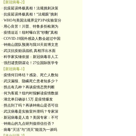
【新冠病毒-2】
· 抗疫延误终极真相！法规挑刺决策
· 抗疫延误终极真相！“法规眼”挑刺
· WHO与美国法规界定P3/P4实验室分
· 用心良苦！川普、特鲁多拒检测为
· 疫情迫近！纽时曝白宫“吵翻”真相
· COVID-19国外感染人数会超过中国
· 钟南山团队预测与我10天前博文意
· 武汉抗疫贻误战机 真相浮出水面
· 科学家实锤依据：新冠病毒非人工
· 强烈谴责阴谋论！27位国际医学专
【新冠病毒-1】
· 疫情何日终结？感染、死亡人数知
· 武汉漏报、隐瞒死亡患者知多少？
· 拐点有几种？再谈疫情态势判断
· 何为客观？纽约时报解读疫情数据
· 湖北单日确诊1.5万 是疫情爆发
· 拐点到了吗？再谈钟南山是否可信
· 武汉病毒是实验室外泄吗？专家深
· 新冠病毒是人造？美国专家：不可
· 钟南山的九点研判值得信任否？
· 病毒“灭活”与“消灭”能混为一谈吗
【港台问题-2】