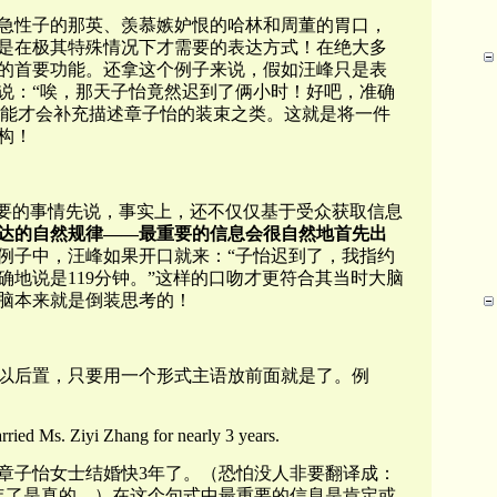
急性子的那英、羡慕嫉妒恨的哈林和周董的胃口，
是在极其特殊情况下才需要的表达方式！在绝大多
的首要功能。还拿这个例子来说，假如汪峰只是表
说：“唉，那天子怡竟然迟到了俩小时！好吧，准确
他可能才会补充描述章子怡的装束之类。这就是将一件
构！
重要的事情先说，事实上，还不仅仅基于受众获取信息
达的自然规律——最重要的信息会很自然地首先出
例子中，汪峰如果开口就来：“子怡迟到了，我指约
地说是119分钟。”这样的口吻才更符合其当时大脑
脑本来就是倒装思考的！
以后置，只要用一个形式主语放前面就是了。例
rried Ms. Ziyi Zhang for nearly 3 years.
章子怡女士结婚快3年了。（恐怕没人非要翻译成：
年了是真的。）在这个句式中最重要的信息是肯定或