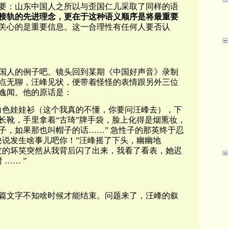
要：山东中国人之所以与歪国仁儿采取了同样的语
接轨的先进理念，更在于这种语义顺序是将最重要
关心的是重要信息。这一合理性有任何人要否认
国人的例子吧。镜头回到某期《中国好声音》录制
点无聊，汪峰见状，便带着怪怪的表情跟另外三位
逸闻。他的原话是：
白色娃娃衫（这个我真的不懂，你要问汪峰去），下
长靴，手里拿着“古琦”牌手袋，脸上化得是烟熏妆，
子，如果那也叫帽子的话……” 急性子的那英终于忍
快说发生啥事儿吧你！”汪峰摇了下头，幽幽地
皮的坏笑突然从我背后闪了出来，我看了看表，她迟
时 ……
”
篇文字不知啥时候才能结束。问题来了，汪峰的叙