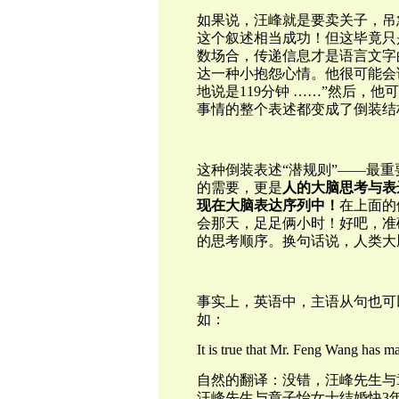
如果说，汪峰就是要卖关子，吊
这个叙述相当成功！但这毕竟只
数场合，传递信息才是语言文字
达一种小抱怨心情。他很可能会
地说是119分钟 ……”然后，
事情的整个表述都变成了倒装结
这种倒装表述“潜规则”——最
的需要，更是
人的大脑思考与表
现在大脑表达序列中！
在上面的
会那天，足足俩小时！好吧，准确
的思考顺序。换句话说，人类大
事实上，英语中，主语从句也可
如：
It is true that Mr. Feng Wang has ma
自然的翻译：没错，汪峰先生与
汪峰先生与章子怡女士结婚快3