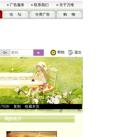
广告服务
联系我们
关于万维
论 坛
分类广告
购 物
帮助
退出
u/7658/
>
复制
>
收藏本页
我的名片