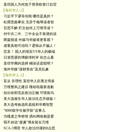
· 某些国人为何急于替美欧签订自贸
【海外华人-2】
· 习近平下课等传闻 哪些是真的？
· 杜撰歪曲事实 无异于侮辱读者智
· 百思不解 烂文如何上万维导读？
· 对中共二中、三中全会不靠谱的误
· 两篇报道 外媒与华媒谁更客观？
· 虐童真相可信吗？逻辑从不骗人！
· 悲哀！ 国人的现实VS华人的极端
· 日渐荒谬的博眼球时评 你怎么看
· 某些华裔的选择 糊涂还是聪明？
· 海外华媒“谋财害命”及其乱象
【海外华人-1】
· 盲从 非理性 某些华人距离文明多
· 万维整风之建议 嘎哈啦最新道歉
· 抬出哈耶克反政治正确 可惜闹乌
· 美大选催生华人政治生态升级版！
· 美大选考验选民底线和华裔智慧
· “8000留学生被开除”这事儿
· 为嘎虔之争矫情 洒向网络都是爱
· 我不劝说“虔谦”博友留在万维
· SCA-5博弈 华人政治功课的8点思