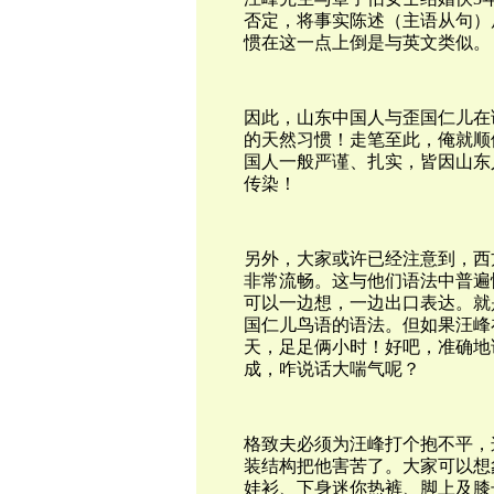
否定，将事实陈述（主语从句）
惯在这一点上倒是与英文类似。
因此，
山东中国人与歪国仁儿在
的天然习惯！走笔至此，俺就顺
国人一般严谨、扎实，皆因山东
传染！
另外，
大家或许已经注意到，西
非常流畅。这与他们语法中普遍
可以一边想，一边出口表达。就
国仁儿鸟语的语法。但如果汪峰
天，足足俩小时！好吧，准确地说
成，咋说话大喘气呢？
格致夫必须为汪峰打个抱不平，
装结构把他害苦了。大家可以想
娃衫、下身迷你热裤、脚上及膝