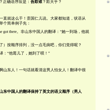
)？正确语序应是：
吾欺谁
？欺天乎？
一直就这么干！歪国仁儿说。大家都知道，状语从
举个简单例子先：
soon as she got there。非山东中国人的翻译：“她一到场，他就
了）按顺序排列，没一点毛病吧，你们觉得呢？
译：“他蔫儿了，她到了呗！”
啊山东人！一句话就看清这男人怕女人！翻译中很
山东中国人的翻译保持了英文的语义顺序（男人