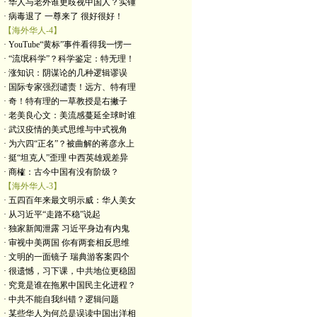
· 华人与老外谁更歧视中国人？实锤
· 病毒退了 一尊来了 很好很好！
【海外华人-4】
· YouTube“黄标”事件看得我一愣一
· “流氓科学”？科学鉴定：特无理！
· 涨知识：阴谋论的几种逻辑谬误
· 国际专家强烈谴责！远方、特有理
· 奇！特有理的一草教授是右撇子
· 老美良心文：美流感蔓延全球时谁
· 武汉疫情的美式思维与中式视角
· 为六四“正名”？被曲解的蒋彦永上
· 挺“坦克人”歪理 中西英雄观差异
· 商榷：古今中国有没有阶级？
【海外华人-3】
· 五四百年来最文明示威：华人美女
· 从习近平“走路不稳”说起
· 独家新闻泄露 习近平身边有内鬼
· 审视中美两国 你有两套相反思维
· 文明的一面镜子 瑞典游客案四个
· 很遗憾，习下课，中共地位更稳固
· 究竟是谁在拖累中国民主化进程？
· 中共不能自我纠错？逻辑问题
· 某些华人为何总是误读中国出洋相