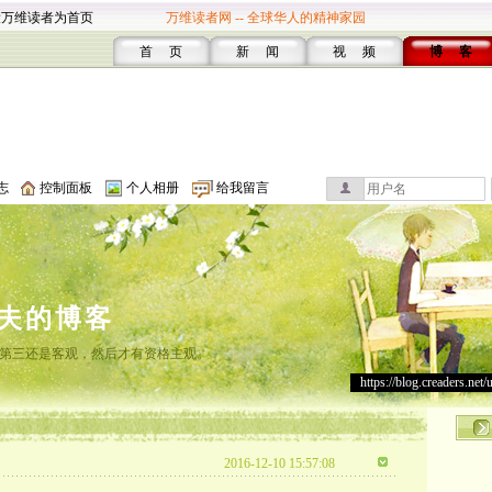
设万维读者为首页
万维读者网 -- 全球华人的精神家园
首 页
新 闻
视 频
博 客
志
控制面板
个人相册
给我留言
夫的博客
第三还是客观，然后才有资格主观。
https://blog.creaders.net/
2016-12-10 15:57:08