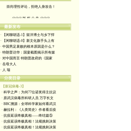
崇尚理性评论，拒绝人身攻击！
@@@ 版 权 公 告 @@@
最新发布
本博客所发布文章，
· 【闲聊胡适-1】留洋博士与乡下悍
除特别注明者外，均为原创。
· 【闲聊胡适-0】新文化旗手头上有
· 中国男足衰败的根本原因是什么？
转载或制作视频，
· 特朗普访华：国宴截图揭示所有媒
· 对中国而言 特朗普政府的《国家
须注明如下版权信息：
· 岳母大人
· 人 瑞
作者（格致夫）和出处（万维链接）
分类目录
【新冠病毒-3】
· 科学之声：为何77位诺奖得主抗议
· 原武汉病毒所科研人员 万字长文
· BBC溯源：全球科学家如何看武汉
· 赫拉利：《人类简史》作者看后疫
· 抗疫延误终极真相——终结篇⑤
· 抗疫延误终极真相！法规挑刺决策
· 抗疫延误终极真相！法规挑刺决策