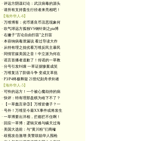
· 评远方阴谋幻论：武汉病毒的源头
· 请所有支持畜生行径者来亮相吧！
【海外华人-6】
· 万维博客：劣币逐良币丑恶现象何
· 吹气球远方孤独VS钢针刺之pia博
· 右撇子“言论自由扫盲”之扫盲
· 本容纳病毒泄漏说 看过导读大作
· 从特有理之拙劣看万维反民主暴民
· 同情官媒美国之音！中立派为何在
· 谣言首播者道歉了！传谣的一草教
· 分号引发纠缠 一草证据惨案成笑
· 万维复活了阶级斗争 变成文革批
· P3/P4终极释疑 21世纪刻舟求剑者
【海外华人-5】
· 可怜的远方！一个被心魔劫持的病
· 快评：特有理那盘棋为啥下不了？
· 【一草蠢言录③】万维皆傻子？一
· 号外！万维至今最XX事件或将发生
· 一草博要出洋相，拦都拦不住啊！
· 回应一草博：逻辑灾难与瞒天过海
· 美国大选前：与“黄川粉”们商榷
· 歧视攻击激增 美警鼓励华人囤枪