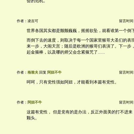
会的危机。
作者：凌吉可
留言时间：20
世界各国其实都是颤颤巍巍，摇摇欲坠，就看谁第一个倒
而倒下去的速度，则取决于每一个国家里猴哥大圣们的表
来一步，大闹天宫；随后是欧洲的猴哥们表演了。下一步
起金箍棒，以及哪的师父会念紧箍咒了......
作者：
格致夫
回复
阿妞不牛
留言时间：20
呵呵，只有党性强如阿妞，才能看到本篇有党性。
作者：
阿妞不牛
留言时间：20
这篇有党性， 但是党有的是办法，反正外面美的打不进来
颗头。