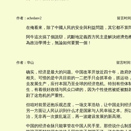
作者：achedanv2
留言时间：20
在俺看來，除了中國人民的安全與利益問題，其它都不算
阿牛這次搞了個詭辯，武斷地定義西方民主是解決經濟危
為政治學博士，無論如何要贊一個！
作者：华山
留言时间：20
确实，经济是最大的问题。中国改革开放近四十年，政府
相关。可惜的是中共目前的一二把手只会抓革命，抓运动
去发展生产，应付本国乃至全球的经济危机。特别有些体
生，有着很好政绩与民众口碑的，因为个性使然被贬被黜
剧了这危机的严重性。
但咱对前景还抱乐观态度，一场文革浩劫，让中国走到经
另一方面让人民认识到什么才是国家与人民幸福之本。所
治，无非再一次拨乱返正，再一波建设发展的新高潮。
中国的经济命脉只能掌管在中国人民手里。那些说什么制