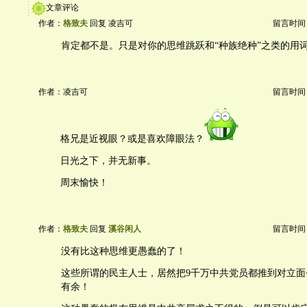
文章评论
作者：
格致夫
回复 凌吉可
留言时间：20
肯定都不是。只是对你的思维跳跃和“种族绝种”之类的用
作者：凌吉可
留言时间：20
格兄是近视眼？或是喜欢障眼法？
日光之下，并无新事。
周末愉快！
作者：
格致夫
回复
溪谷闲人
留言时间：20
没有比这种思维更愚蠢的了！
这些所谓的民主人士，居然把9千万中共党员都推到对立面
有余！