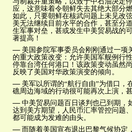
与制裁并重策略，以致于中石油决定
应，这意味着令朝鲜失去其绝大部分
如此，只要朝鲜在核武问题上未见改
美无法继续目前水平的合作，甚至分
生军事对垒，甚或发生中美贸易战的
著提高！
—
美国参院军事委员会刚刚通过一项
的重大政策改变：允许美国军舰例行
停靠台湾任何港口！该政策变动虽然
反映了美国对华政策演变的倾向。
—
美军以所谓的“航行自由”为借口
，
礁周边海域的行动很可能再次上演，
—
中美贸易问题百日谈判也已到期，
达到美方期望，人民币汇率管控问题
都可能成为发难的由头。
—
而随着美国宣布退出巴黎气候协定