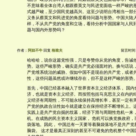
不意味着全体台湾人都跟蔡英文与民进党面临一样严峻的
式越严峻，至少国民党越高兴。这至少说明台湾相当一部
义务从蔡英文和民进党的角度看待问题与形势。中国大陆
样，不从共产党的角度和立场，看待分析中国国家与人民
题与国内外形势吗？
作者：
阿妞不牛
回复
格致夫
留言时间：20
哈哈哈，说你这篇党性强，只是夸赞你从党的角度，告诫
势。这些严峻形势，确实是共产党必须面对的。换句话说
产党维系统治的威胁。假如中国不是现在的共产党，或者
性，这些问题虽然或许继续存在，但不是这样严峻的形势
首先，中国已经基本融入了世界资本主义经济体系， 国内
济，也就是资本主义经济。而按照包括马克思主义在内的
义经济有周期性，不可能永续保持高增长率，甚至一定有
产党的执政合法性如今就是建立在保持经济不断增长上。
实践上是共产党自掘的坟墓，经济下滑与周期性危机一来
机。在成熟的民主资本主义国家， 危机可以换党换政府，
袋落地。因此， 中国总有一天要等着脑袋落地不是共产党
脑袋。 这才是最真正深刻的甚至不可避免的危机整个中国