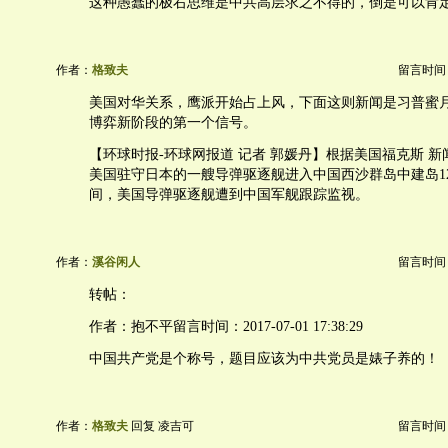
这种愚蠢的极右思维是中共高层求之不得的，倒是可以肯
作者：
格致夫
留言时间：20
美国对华关系，鹰派开始占上风，下面这则新闻是习普蜜
博弈新阶段的第一个信号。
【环球时报-环球网报道 记者 郭媛丹】根据美国福克斯 新
美国驻守日本的一艘导弹驱逐舰进入中国西沙群岛中建岛1
间，美国导弹驱逐舰遭到中国军舰跟踪监视。
作者：
溪谷闲人
留言时间：20
转帖：
作者：抱不平留言时间：2017-07-01 17:38:29
中国共产党是个称号，题目应该为中共党员是婊子养的！
作者：
格致夫
回复 凌吉可
留言时间：20