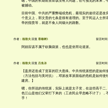
嗯，中国的长期前景应该没有大问题，在可预见的未来，
被撼动。
目前中国、中共的严重弊端或危机，最现实的途径还是改
个意义上，郭文贵的七条是很有道理的。至于民运人士所
帝的指责等，就是不食人间烟火的路数。
作者：
格致夫
回复
香椿树1
留言时间：20
阿妞应该不属于砍脑袋派，也也是坐而论道派。
作者：
格致夫
回复
吕鱼冰
留言时间：20
【盖房还造成了贫富的巨大悬殊。中共传统派想的是如何
（方法包括与美对抗），邓派改革派面临的危机是如何使
建房。】
嗯，你所说的传统派，实际上就是太子党，在这些高干二
色江山是他们父辈打下来的（工农民众早忽略不计了），
手！