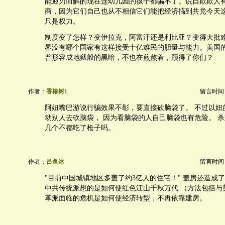
能迎刃而解的现在连幼儿园的孩子都骗不了。说自欺欺人
商，因为它们自己也从不相信它们能把经济搞到共党今天
只是权力。
制度变了怎样？变伊拉克，阿富汗还是利比亚？变得大批
界没有哪个国家有这样接受十亿难民的胆量与能力。美国
普形容成地狱般的黑暗，不也在煎熬着，顾得了你们？
作者：
香椿树1
留言时间：20
阿妞嘴巴游说行骗效果不彰，要直接砍脑袋了。 不过以妞
动别人去砍脑袋， 因为看脑袋的人自己脑袋也有危险。 
几个不都吃了枪子吗。
作者：
吕鱼冰
留言时间：20
"目前中国城镇地区多盖了约3亿人的住宅！" 盖房还造成
中共传统派想的是如何使红色江山千秋万代 （方法包括与
革派面临的危机是如何使经济转型，不再依靠建房。