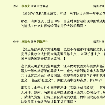
作者：
格致夫
回复 壹旁观者
留言时间：20
【所列的“危机”基本属实。可是，当下比过去三十年更加
那么，请你说说，过去30年，什么时候曾经出现中国城镇
的情况？什么时候曾经面临房价大跌的局面？
作者：
格致夫
回复
阿妞不牛
留言时间：20
【第三条如果从非党性角度，也就不存在那样性质的危机
党寻求执政合法性而大搞高调民族主义， 甚至扩张主义，
国与周边国家弄得那么紧张。】
这个观点可质疑的空间更大！江泽民时代因为与俄罗斯签
运人士等各类背景的异议人士、也包括普通海外华人和国
共（尤其江泽民）是卖国贼。你现在却又指责习近平时代中
主义， 甚至扩张主义” 。你能说清中国那点属于扩张吗？
事实是，由于过往中国表现忍让（实际上就是软弱），甚
无忌惮。越南、马来西亚等国通过引入西方大公司合作，
开采油气资源，获得上百亿美元的收益，而中国此前在南
益则是零！你认为这才是不搞扩张吗？