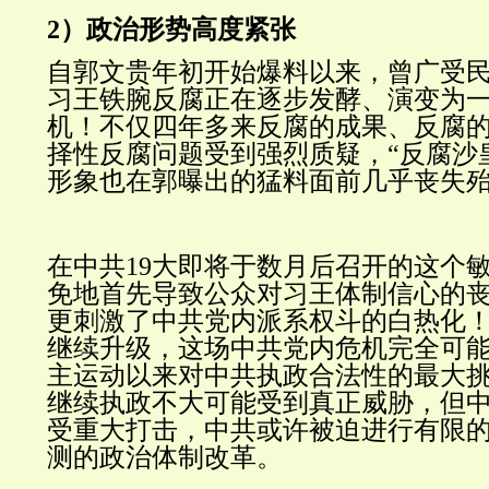
2
）政治形势高度紧张
自郭文贵年初开始爆料以来，曾广受
习王铁腕反腐正在逐步发酵、演变为
机！不仅四年多来反腐的成果、反腐
择性反腐问题受到强烈质疑，“反腐沙
形象也在郭曝出的猛料面前几乎丧失
在中共19大即将于数月后召开的这个
免地首先导致公众对习王体制信心的
更刺激了中共党内派系权斗的白热化
继续升级，这场中共党内危机完全可能引
主运动以来对中共执政合法性的最大
继续执政不大可能受到真正威胁，但
受重大打击，中共或许被迫进行有限
测的政治体制改革。