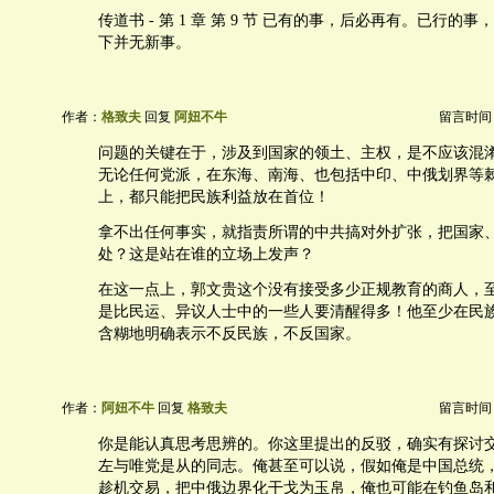
传道书 - 第 1 章 第 9 节 已有的事，后必再有。已行的
下并无新事。
作者：
格致夫
回复
阿妞不牛
留言时间：20
问题的关键在于，涉及到国家的领土、主权，是不应该混
无论任何党派，在东海、南海、也包括中印、中俄划界等
上，都只能把民族利益放在首位！
拿不出任何事实，就指责所谓的中共搞对外扩张，把国家
处？这是站在谁的立场上发声？
在这一点上，郭文贵这个没有接受多少正规教育的商人，
是比民运、异议人士中的一些人要清醒得多！他至少在民
含糊地明确表示不反民族，不反国家。
作者：
阿妞不牛
回复
格致夫
留言时间：20
你是能认真思考思辨的。你这里提出的反驳，确实有探讨
左与唯党是从的同志。俺甚至可以说，假如俺是中国总统
趁机交易，把中俄边界化干戈为玉帛，俺也可能在钓鱼岛