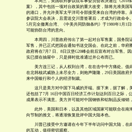
本周三，美国联邦参议院军事委员会表决通过《2018
案》，其中包括一项对台政策的重大改变，除将允准美国
的港口，并允许美军太平洋司令部接受来自台湾的停靠。
参议院大会表决，且需送交川普签署后，才成为行政命令。但
5月完全撤离台湾、《中美共同防御条约》于1980年1月1
可能协防台湾的意向。
本周四，川普政府传出了第一起对台军售案，国务院证
军售，并已正式把国会通知书送交国会。在此之前，华府
政府将在7月7 日、8日汉堡G20峰会前后宣布对台军售。
实已摆在抽屉中，只是择时批准通过并公布而已。
美方连三记，从人权到台湾，在在击中中方痛处。值此
在北韩核武威胁上未尽全力，则炮声隆隆，29日美国政府
来中国银行和个人的经济制裁。
这只是美方对中国下马威的开端。接下来，据了解，美
还包括了7月 16日中国百日经济工作计划达到百日之际，
成果表示不满意。美方并可能对中国钢铁和铝制品反倾销
此外，美国和日本，以及其他区域国家可能联合在南海
向节制的推文，将逐渐恢复批评中国大陆本色。
川普已接受中方邀请在今年下半年访问中国大陆，在此
的互动，值得密切观察。