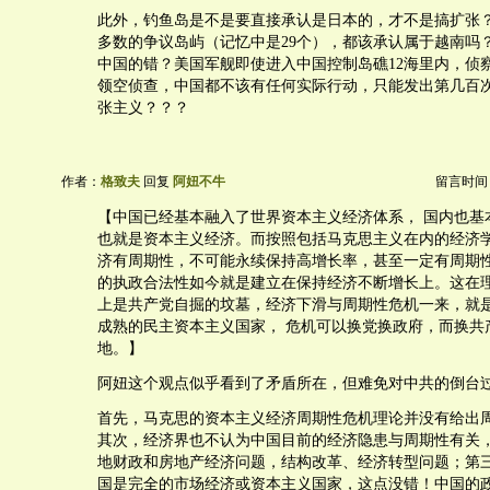
此外，钓鱼岛是不是要直接承认是日本的，才不是搞扩张
多数的争议岛屿（记忆中是29个），都该承认属于越南吗
中国的错？美国军舰即使进入中国控制岛礁12海里内，侦
领空侦查，中国都不该有任何实际行动，只能发出第几百
张主义？？？
作者：
格致夫
回复
阿妞不牛
留言时间：20
【中国已经基本融入了世界资本主义经济体系， 国内也基
也就是资本主义经济。而按照包括马克思主义在内的经济
济有周期性，不可能永续保持高增长率，甚至一定有周期
的执政合法性如今就是建立在保持经济不断增长上。这在
上是共产党自掘的坟墓，经济下滑与周期性危机一来，就
成熟的民主资本主义国家， 危机可以换党换政府，而换共
地。】
阿妞这个观点似乎看到了矛盾所在，但难免对中共的倒台
首先，马克思的资本主义经济周期性危机理论并没有给出
其次，经济界也不认为中国目前的经济隐患与周期性有关
地财政和房地产经济问题，结构改革、经济转型问题；第
国是完全的市场经济或资本主义国家，这点没错！中国的