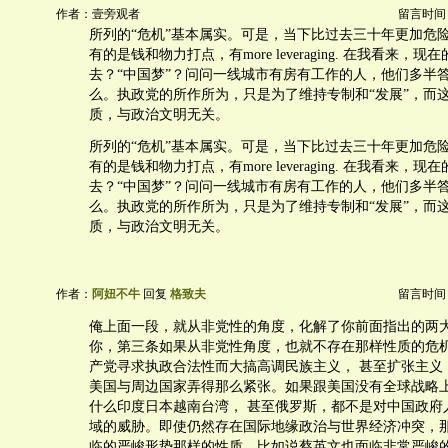
作者：壹旁观者
留言时间：20
所列的“危机”基本属实。可是，当下比过去三十年更加危
有的是钱和物力打点，有more leveraging. 在我看来，
去？“中国梦”？问问一线城市有房有工作的人，他们多半
么。执政党的所作所为，只是为了维持专制和“发展”，而
质，与政治文明无关。
所列的“危机”基本属实。可是，当下比过去三十年更加危
有的是钱和物力打点，有more leveraging. 在我看来，
去？“中国梦”？问问一线城市有房有工作的人，他们多半
么。执政党的所作所为，只是为了维持专制和“发展”，而
质，与政治文明无关。
作者：
阿妞不牛
回复
格致夫
留言时间：20
俺上面一段，就从非党性的角度，化解了你前面指出的两大
你，第三条如果从非党性角度，也就不存在那样性质的危
产党寻求执政合法性而大搞高调民族主义， 甚至扩张主义
美国与周边国家弄得那么紧张。如果跟美国没有全球战略
什么印度日本越南台湾， 甚至俄罗斯，都不是对中国政府
域的威胁。即使仍然存在国际地缘政治与世界经济冲突，
临的严峻形势那样的性质。比如说蔡英文也面临非常严峻的