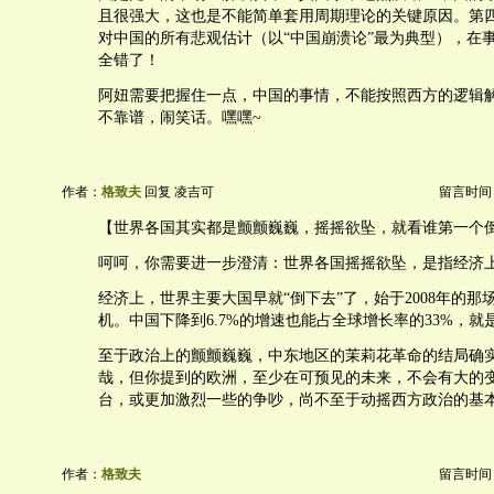
且很强大，这也是不能简单套用周期理论的关键原因。第
对中国的所有悲观估计（以“中国崩溃论”最为典型），在
全错了！
阿妞需要把握住一点，中国的事情，不能按照西方的逻辑
不靠谱，闹笑话。嘿嘿~
作者：
格致夫
回复 凌吉可
留言时间：20
【世界各国其实都是颤颤巍巍，摇摇欲坠，就看谁第一个
呵呵，你需要进一步澄清：世界各国摇摇欲坠，是指经济
经济上，世界主要大国早就“倒下去”了，始于2008年的那
机。中国下降到6.7%的增速也能占全球增长率的33%，就
至于政治上的颤颤巍巍，中东地区的茉莉花革命的结局确
哉，但你提到的欧洲，至少在可预见的未来，不会有大的
台，或更加激烈一些的争吵，尚不至于动摇西方政治的基
作者：
格致夫
留言时间：20