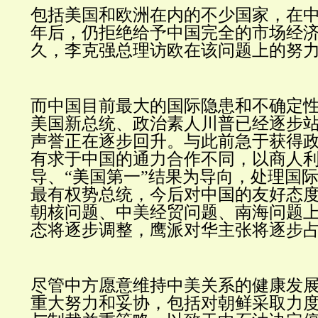
包括美国和欧洲在内的不少国家，在中国
年后，仍拒绝给予中国完全的市场经
久，李克强总理访欧在该问题上的努
而中国目前最大的国际隐患和不确定
美国新总统、政治素人川普已经逐步
声誉正在逐步回升。与此前急于获得
有求于中国的通力合作不同，以商人
导、“美国第一”结果为导向，处理国
最有权势总统，今后对中国的友好态
朝核问题、中美经贸问题、南海问题
态将逐步调整，鹰派对华主张将逐步
尽管中方愿意维持中美关系的健康发
重大努力和妥协，包括对朝鲜采取力