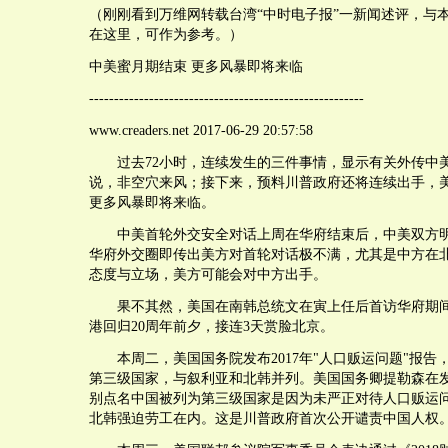
（刚刚看到万维网转载台湾“中时电子报”一新闻述评，与
在这里，可作为参考。）
中美蜜月期结束 更多风暴即将来临
-------------------------------------------------------
www.creaders.net 2017-06-29 20:57:58
过去72小时，连续发生的三件事情，显示有关外传中
说，非空穴来风；接下来，预料川普政府还将连续出手，
更多风暴即将来临。
中美首轮外交安全对话上周在华府结束后，中美双方明
华府外交圈即传出美方对首轮对话极不满，尤其是中方在
态度与立场，美方可能会对中方出手。
果不其然，美国在南韩总统文在寅上任后首访华府期间
港回归20周年前夕，接连3天赏脸北京。
本周二，美国国务院发布2017年"人口贩运问题"报告
第三级国家，与叙利亚和北韩并列。美国国务卿提勒森在
别点名中国被列为第三级国家是因为未严正对待人口贩运
北韩强迫劳工在内。这是川普政府首次公开谴责中国人权