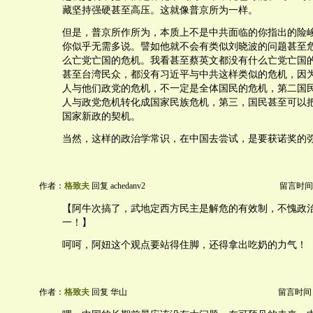
藏坚持强硬甚至高压。这就像普京所为一样。
但是，普京所作所为，本质上不是中共面临的你指出的险
你似乎无需多说。譬如他就不会有类似刘晓波的问题甚至
么亡党亡国的危机。我看甚至蔡英文都没有什么亡党亡国
甚至台湾民众，都没有习近平与中共这样类似的危机，因
人与他们政党的危机，不一定是全体国民的危机，第二国
人与政党危机转化成国家民族危机，第三，国民甚至可以
国家新政的契机。
当然，这样的政治学常识，在中国去尝试，是要获诺奖的
作者：
格致夫
回复 achedanv2
留言时间：20
【阿牛次搞了，武地定西方民主是解危的有效制，不愧政
一！】
呵呵，阿妞这个观点要站得住脚，还得拿出吃奶的力气！
作者：
格致夫
回复 华山
留言时间：20