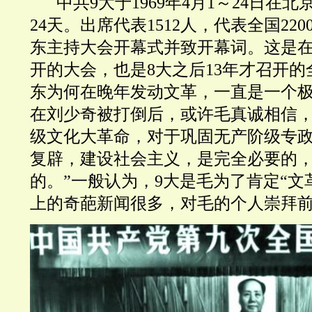
中共9大于1969年4月1～24日在
24天。出席代表1512人，代表全国22
东主持大会开幕式并致开幕词。这是
开的大会，也是8大之后13年才召开
东为何在晚年发动文革，一直是一个
在刘少奇被打倒后，或许毛真诚相信，
级文化大革命，对于巩固无产阶级专
复辟，建设社会主义，是完全必要的
的。”
一般认为，9大是
毛为了肯定“文
上的奇葩新闻很多，对毛的个人崇拜