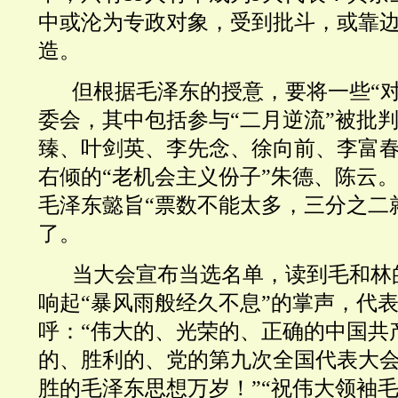
中或沦为专政对象，受到批斗，或靠
造。
但根据毛泽东的授意，要将一些“
委会，其中包括参与“二月逆流”被批
臻、叶剑英、李先念、徐向前、李富
右倾的“老机会主义份子”朱德、陈云
毛泽东懿旨“票数不能太多，三分之二
了。
当大会宣布当选名单，读到毛和林
响起“暴风雨般经久不息”的掌声，代
呼：“伟大的、光荣的、正确的中国共产
的、胜利的、党的第九次全国代表大会
胜的毛泽东思想万岁！”“祝伟大领袖毛