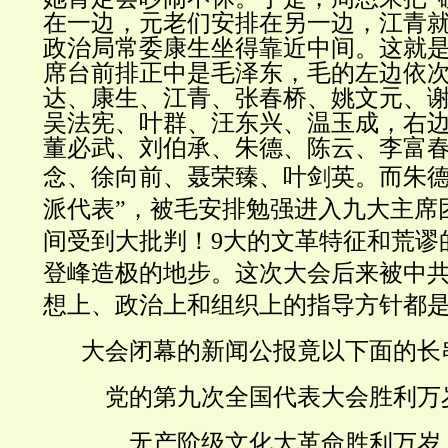
在一边，元老们安排在另一边，江青
政治局常委康生坐得靠近中间。这就
席台前排正中是毛泽东，毛的左边依
达、康生、江青、张春桥、姚文元、
吴法宪、叶群、汪东兴、温玉成，右
董必武、刘伯承、朱德、陈云、李富
念、徐向前、聂荣臻、叶剑英。
而朱德
派代表”，被毛安排勉强进入九大主席
间受到大批判！9大的文革特征和荒谬
登峰造极的地步
。这次大会后来被中共
想上、政治上和组织上的指导方针都是
大会闭幕的新闻公报竟以下面的长
党的第九次全国代表大会胜利万
无产阶级文化大革命胜利万岁