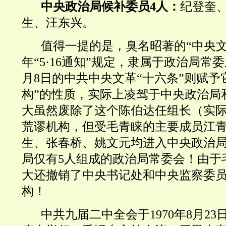
中央政治局候补委员4人：
纪登奎
生、汪东兴。
值得一提的是，臭名昭著的“中央文革
年“5·16通知”规定，隶属于政治局常委
月8日的中共中央文革“十六条
”
则赋予
构”的性质，实际上凌驾于中央政治局
大虽然废除了这个陈伯达任组长（实
荒谬机构，但受毛青睐的主要成员江
生、张春桥、姚文元均进入中央政治
局仅有5人组成的政治局常委会！由于
大还撤销了中央书记处和中央监察委
构！
中共九届二中全会于1970年8月23