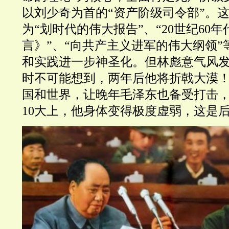
以刘少奇为首的“资产阶级司令部”。
为“划时代的伟大报告”、“20世纪60
言》”、“向共产主义进军的伟大纲领”
和实践进一步神圣化。但林彪意气风
时不可能想到，两年后他将折戟大漠！9
国和世界，让晚年毛泽东也备受打击，
10大上，他身体变得极度虚弱，这是