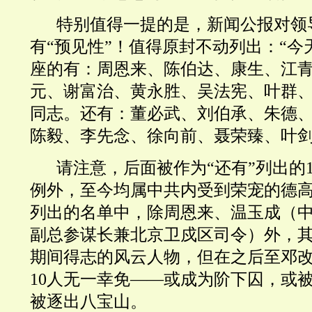
特别值得一提的是，新闻公报对领
有“预见性”！值得原封不动列出：“今
座的有：周恩来、陈伯达、康生、江
元、谢富治、黄永胜、吴法宪、叶群
同志。还有：董必武、刘伯承、朱德
陈毅、李先念、徐向前、聂荣臻、叶剑
请注意，后面被作为“还有”列出的
例外，至今均属中共内受到荣宠的德
列出的名单中，除周恩来、温玉成（
副总参谋长兼北京卫戍区司令）外，其
期间得志的风云人物，但在之后至邓
10人无一幸免——或成为阶下囚，或
被逐出八宝山。