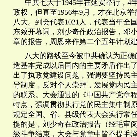
中共七大于1945年在延安举行，
政权，但直至1956年9月，才在北京举
八
大。到会代表1021人，代表当年全
东致开幕词，刘少奇作政治报告，邓
章的报告，周恩来作第二个五年计划
八
大的路线至今被中共确认为正确
造基本完成以后国内的主要矛盾作出
出了执政党建设问题，强调要坚持民
导制度，反对个人崇拜，发展党内民
的联系。大会通过的《中国共产党章
特点，强调贯彻执行党的民主集中制
规定全国、省、县级代表大会实行常
提的是，刘少奇在政治报告（经毛审阅
级斗争结束，大会与党章中皆不提毛