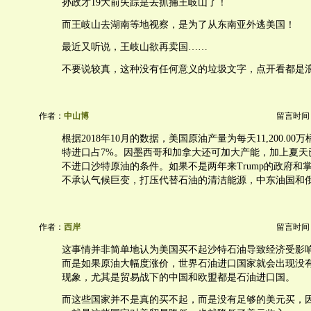
孙政才19大前失踪是去抓捕王岐山了！
而王岐山去湖南等地视察，是为了从东南亚外逃美国！
最近又听说，王岐山欲再卖国……
不要说较真，这种没有任何意义的垃圾文字，点开看都是
作者：
中山博
留言时间：20
根据2018年10月的数据，美国原油产量为每天11,200.0
特进口占7%。因墨西哥和加拿大还可加大产能，加上夏天
不进口沙特原油的条件。如果不是两年来Trump的政府和
不承认气候巨变，打压代替石油的清洁能源，中东油国和
作者：
西岸
留言时间：20
这事情并非简单地认为美国买不起沙特石油导致经济受影
而是如果原油大幅度涨价，世界石油进口国家就会出现没
现象，尤其是贸易战下的中国和欧盟都是石油进口国。
而这些国家并不是真的买不起，而是没有足够的美元买，