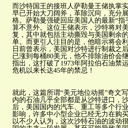
而沙特国王的接班人萨勒曼王储执掌
早已开始大刀阔斧，革除沉疴，充分
格。萨勒曼强硬回应美国人的最新“指
算不意外。这位王储表示，沙特将对
复，其中就包括主动撕毁与美国剩余的那
单。而更引人注目的是，他暗示将会
日前曾表示，美国对沙特进行制裁之
已涨到每桶80美元，他不排除油价会
指出，这打破了1973年阿拉伯石油禁
危机以来长达45年的禁忌！
就此，这篇所谓“
美元地位动摇”奇
文写
内的石油几乎全部都是从沙特进口，
后，美国国内的汽车、重工等多个行
影响，许多中小型企业已经无力在购
以不少人认为，这次沙特石油的波动