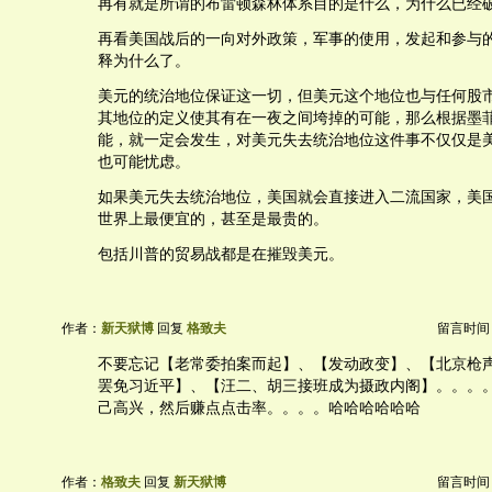
再有就是所谓的布雷顿森林体系目的是什么，为什么已经
再看美国战后的一向对外政策，军事的使用，发起和参与
释为什么了。
美元的统治地位保证这一切，但美元这个地位也与任何股
其地位的定义使其有在一夜之间垮掉的可能，那么根据墨
能，就一定会发生，对美元失去统治地位这件事不仅仅是
也可能忧虑。
如果美元失去统治地位，美国就会直接进入二流国家，美
世界上最便宜的，甚至是最贵的。
包括川普的贸易战都是在摧毁美元。
作者：
新天狱博
回复
格致夫
留言时间：20
不要忘记【老常委拍案而起】、【发动政变】、【北京枪
罢免习近平】、【汪二、胡三接班成为摄政内阁】。。。
己高兴，然后赚点点击率。。。。哈哈哈哈哈哈
作者：
格致夫
回复
新天狱博
留言时间：20