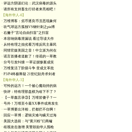
· 评远方阴谋幻论：武汉病毒的源头
· 请所有支持畜生行径者来亮相吧！
【海外华人-6】
· 万维博客：劣币逐良币丑恶现象何
· 吹气球远方孤独VS钢针刺之pia博
· 右撇子“言论自由扫盲”之扫盲
· 本容纳病毒泄漏说 看过导读大作
· 从特有理之拙劣看万维反民主暴民
· 同情官媒美国之音！中立派为何在
· 谣言首播者道歉了！传谣的一草教
· 分号引发纠缠 一草证据惨案成笑
· 万维复活了阶级斗争 变成文革批
· P3/P4终极释疑 21世纪刻舟求剑者
【海外华人-5】
· 可怜的远方！一个被心魔劫持的病
· 快评：特有理那盘棋为啥下不了？
· 【一草蠢言录③】万维皆傻子？一
· 号外！万维至今最XX事件或将发生
· 一草博要出洋相，拦都拦不住啊！
· 回应一草博：逻辑灾难与瞒天过海
· 美国大选前：与“黄川粉”们商榷
· 歧视攻击激增 美警鼓励华人囤枪