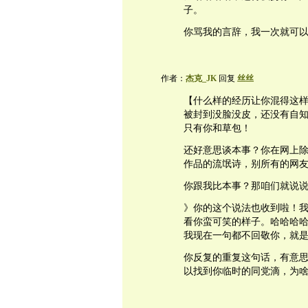
子。
你骂我的言辞，我一次就可
作者：
杰克_JK
回复
丝丝
【什么样的经历让你混得这样
被封到没脸没皮，还没有自
只有你和草包！
还好意思谈本事？你在网上
作品的流氓诗，别所有的网
你跟我比本事？那咱们就说
》你的这个说法也收到啦！
看你蛮可笑的样子。哈哈哈
我现在一句都不回敬你，就
你反复的重复这句话，有意
以找到你临时的同党滴，为