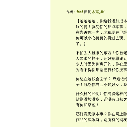
作者：
丝丝
回复
杰克_JK
【哈哈哈哈，你给我增加成
服的份！就凭你的那点本事
在告诉你一声，老穆现在已
你可以小心翼翼的再过去玩
了。】
不拍丢人显眼的东西！你被
人显眼的样子，还好意思跑
少人时因为你离开的，你心里
为看不得你那副德行和你没
你想在这找会面子？ 靠造谣
子！既然你自己不知好歹，
什么样的经历让你混得这样的
封到没脸没皮，还没有自知
有你和草包！
还好意思谈本事？你在网上
作品的流氓诗，别所有的网