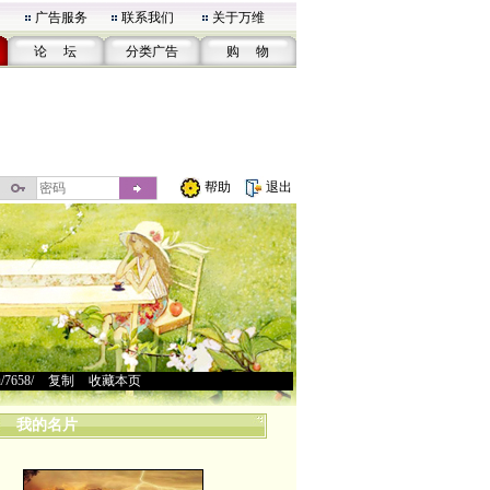
广告服务
联系我们
关于万维
论 坛
分类广告
购 物
帮助
退出
u/7658/
>
复制
>
收藏本页
我的名片