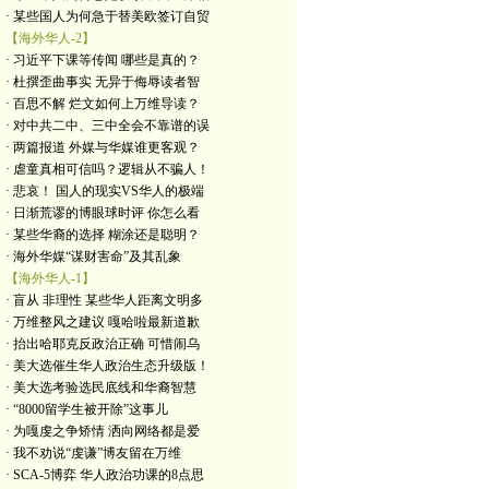
· 某些国人为何急于替美欧签订自贸
【海外华人-2】
· 习近平下课等传闻 哪些是真的？
· 杜撰歪曲事实 无异于侮辱读者智
· 百思不解 烂文如何上万维导读？
· 对中共二中、三中全会不靠谱的误
· 两篇报道 外媒与华媒谁更客观？
· 虐童真相可信吗？逻辑从不骗人！
· 悲哀！ 国人的现实VS华人的极端
· 日渐荒谬的博眼球时评 你怎么看
· 某些华裔的选择 糊涂还是聪明？
· 海外华媒“谋财害命”及其乱象
【海外华人-1】
· 盲从 非理性 某些华人距离文明多
· 万维整风之建议 嘎哈啦最新道歉
· 抬出哈耶克反政治正确 可惜闹乌
· 美大选催生华人政治生态升级版！
· 美大选考验选民底线和华裔智慧
· “8000留学生被开除”这事儿
· 为嘎虔之争矫情 洒向网络都是爱
· 我不劝说“虔谦”博友留在万维
· SCA-5博弈 华人政治功课的8点思