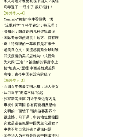
· 华人与老外谁更歧视中国人？实锤
· 病毒退了 一尊来了 很好很好！
【海外华人-4】
· YouTube“黄标”事件看得我一愣一
· “流氓科学”？科学鉴定：特无理！
· 涨知识：阴谋论的几种逻辑谬误
· 国际专家强烈谴责！远方、特有理
· 奇！特有理的一草教授是右撇子
· 老美良心文：美流感蔓延全球时谁
· 武汉疫情的美式思维与中式视角
· 为六四“正名”？被曲解的蒋彦永上
· 挺“坦克人”歪理 中西英雄观差异
· 商榷：古今中国有没有阶级？
【海外华人-3】
· 五四百年来最文明示威：华人美女
· 从习近平“走路不稳”说起
· 独家新闻泄露 习近平身边有内鬼
· 审视中美两国 你有两套相反思维
· 文明的一面镜子 瑞典游客案四个
· 很遗憾，习下课，中共地位更稳固
· 究竟是谁在拖累中国民主化进程？
· 中共不能自我纠错？逻辑问题
· 某些华人为何总是误读中国出洋相