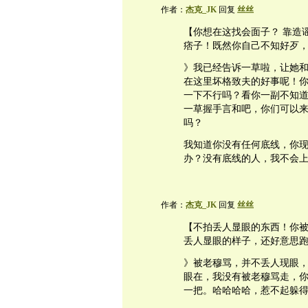
作者：
杰克_JK
回复
丝丝
【你想在这找会面子？ 靠造
痞子！既然你自己不知好歹
》我已经告诉一草啦，让她
在这里坏格致夫的好事呢！
一下不行吗？看你一副不知
一草握手言和吧，你们可以来
吗？
我知道你没有任何底线，你
办？没有底线的人，我不会
作者：
杰克_JK
回复
丝丝
【不拍丢人显眼的东西！你
丢人显眼的样子，还好意思
》被老穆骂，并不丢人现眼
眼在，我没有被老穆骂走，
一把。哈哈哈哈，惹不起躲