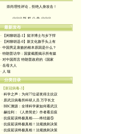
崇尚理性评论，拒绝人身攻击！
@@@ 版 权 公 告 @@@
本博客所发布文章，
最新发布
· 【闲聊胡适-1】留洋博士与乡下悍
除特别注明者外，均为原创。
· 【闲聊胡适-0】新文化旗手头上有
· 中国男足衰败的根本原因是什么？
转载或制作视频，
· 特朗普访华：国宴截图揭示所有媒
· 对中国而言 特朗普政府的《国家
须注明如下版权信息：
· 岳母大人
· 人 瑞
作者（格致夫）和出处（万维链接）
分类目录
【新冠病毒-3】
· 科学之声：为何77位诺奖得主抗议
· 原武汉病毒所科研人员 万字长文
· BBC溯源：全球科学家如何看武汉
· 赫拉利：《人类简史》作者看后疫
· 抗疫延误终极真相——终结篇⑤
· 抗疫延误终极真相！法规挑刺决策
· 抗疫延误终极真相！法规挑刺决策