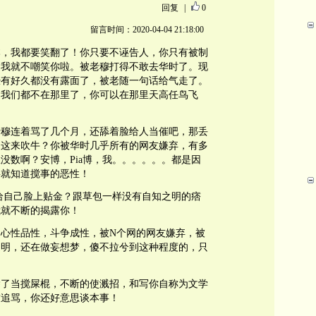
回复
|
0
留言时间：2020-04-04 21:18:00
本，我都要笑翻了！你只要不诬告人，你只有被制
，我就不嘲笑你啦。被老穆打得不敢去华时了。现
经有好久都没有露面了，被老随一句话给气走了。
。我们都不在那里了，你可以在那里天高任鸟飞
老穆连着骂了几个月，还舔着脸给人当催吧，那丢
到这来吹牛？你被华时几乎所有的网友嫌弃，有多
没数啊？安博，Pia博，我。。。。。。都是因
事就知道搅事的恶性！
给自己脸上贴金？跟草包一样没有自知之明的痞
我就不断的揭露你！
心性品性，斗争成性，被N个网的网友嫌弃，被
之明，还在做妄想梦，傻不拉兮到这种程度的，只
除了当搅屎棍，不断的使溅招，和写你自称为文学
友追骂，你还好意思谈本事！