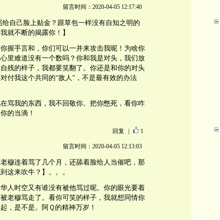
留言时间：2020-04-05 12:17:40
谣给自己脸上贴金？跟草包一样没有自知之明的
，我就不断的揭露你！】
和你握手言和，你们可以一并来攻击我呢！为啥你
你心里难道没有一个数吗？你和我是对头，我们放
道自残的样子，我都要笑翻了。你还是和你的对头
对付我这个共同的“敌人”，不是最有效的办法
现在骂我的东西，我不回敬你。把你憋死，看你咋
上你的当滴！
回复
|
1
留言时间：2020-04-05 12:13:03
被老穆连着骂了几个月，还舔着脸给人当催吧，那
跑到这来吹牛？】。。。
，华人时空又有谁没有被他骂过呢。你的眼光要着
你被老穆骂走了。看你可笑的样子，我就想同情你
得起，是不是。阿Ｑ的精神万岁！