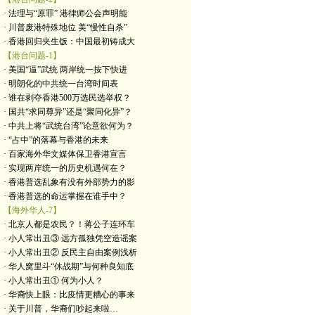
· 法理与“原罪” 港律师公会声明能
· 川普废港特殊地位 美“慢性自杀”
· 香港回归夹生饭：中国最初铸成大
【港台问题-1】
· 美国“逼”武统 两岸统一按下快进
· 明朗化的中共统一台湾时间表
· 谁在剥夺香港500万选民选举权？
· 国共“求同尊异”还是“聚同化异”？
· 中共上将“武统台湾”论意欲何为？
· “占中”的落幕与香港的未来
· 百家海外华文媒体保卫香港宣言
· 实现两岸统一的历史机遇何在？
· 香港普选乱象有没有外部势力的影
· 香港普选的命运掌握在谁手中？
【海外华人-7】
· 北京人都是农民？！蒋公子连环车
· 小人常出丑③ 远方孤独凭空造谣案
· 小人常出丑② 反民主自由案例浅析
· 华人窝里斗“休战期”与何种良知底
· 小人常出丑① 何为小人？
· 华裔快上眼：比疫情更糟心的事来
· 关于川普，华裔们吵起来啦…