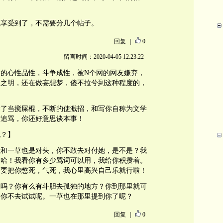
以享受到了，不需要分几个帖子。
回复
|
0
留言时间：2020-04-05 12:23:22
的心性品性，斗争成性，被N个网的网友嫌弃，
知之明，还在做妄想梦，傻不拉兮到这种程度的，
除了当搅屎棍，不断的使溅招，和写你自称为文学
友追骂，你还好意思谈本事！
说？】
我和一草也是对头，你不敢去对付她，是不是？我
哈哈！我看你有多少骂词可以用，我给你积攒着。
是要把你憋死，气死，我心里高兴自己乐就行啦！
思吗？你有么有斗胆去孤独的地方？你到那里就可
啥你不去试试呢。一草也在那里提到你了呢？
回复
|
0