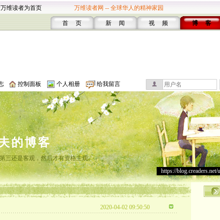
设万维读者为首页
万维读者网 -- 全球华人的精神家园
首 页
新 闻
视 频
博 客
志
控制面板
个人相册
给我留言
夫的博客
第三还是客观，然后才有资格主观。
https://blog.creaders.net/
！
2020-04-02 09:50:50