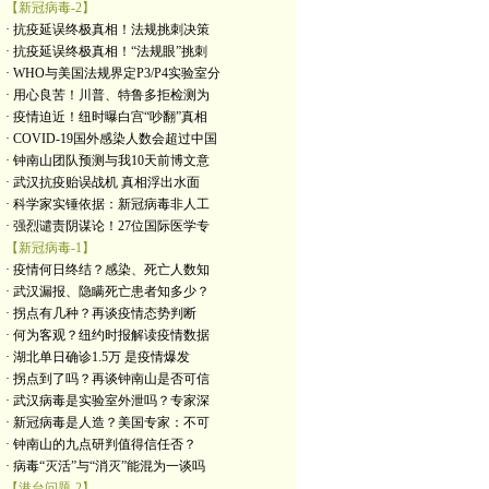
【新冠病毒-2】
· 抗疫延误终极真相！法规挑刺决策
· 抗疫延误终极真相！“法规眼”挑刺
· WHO与美国法规界定P3/P4实验室分
· 用心良苦！川普、特鲁多拒检测为
· 疫情迫近！纽时曝白宫“吵翻”真相
· COVID-19国外感染人数会超过中国
· 钟南山团队预测与我10天前博文意
· 武汉抗疫贻误战机 真相浮出水面
· 科学家实锤依据：新冠病毒非人工
· 强烈谴责阴谋论！27位国际医学专
【新冠病毒-1】
· 疫情何日终结？感染、死亡人数知
· 武汉漏报、隐瞒死亡患者知多少？
· 拐点有几种？再谈疫情态势判断
· 何为客观？纽约时报解读疫情数据
· 湖北单日确诊1.5万 是疫情爆发
· 拐点到了吗？再谈钟南山是否可信
· 武汉病毒是实验室外泄吗？专家深
· 新冠病毒是人造？美国专家：不可
· 钟南山的九点研判值得信任否？
· 病毒“灭活”与“消灭”能混为一谈吗
【港台问题-2】