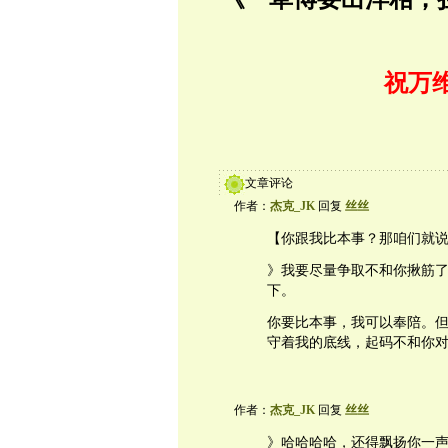
祝万
文章评论
作者：
杰克_JK
回复
丝丝
【你跟我比本事？那咱们就
》我要尽量争取不和你揪筋
下。
你要比本事，我可以奉陪。
守着我的底线，起码不和你
作者：
杰克_JK
回复
丝丝
》哈哈哈哈，还得飘扬你一