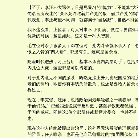
【至于让李汪20大退休，只是尽显习的“魄力”，不能算“大
句名言所表述的“决不允许吃着共产党的饭，砸共产党的锅
代表党，李汪与他不同调，就都属于“砸锅派”，当然不能
我不这么看。上位者，对人对事不可做 满、做过，要留余
优势的时候，越是如此。这才是一种大智慧。
毛在位时杀了很多人；邓在位时，党内斗争就不杀人了，
恨之入骨的“四人帮”，都没有杀。这就是留余地。
随着时代进步，习上台后，基本不杀党内高层对手，包括
内几位大佬，这些都是可以肯定的。
对于党内意见不同的派系，既然无法上升到党纪国法的程
老们的制约，即使你有本钱为所欲为，也还是要给人留余
得过去。
现在，李克强、汪洋，包括政治局最年轻者之一胡春华，
于他们3位）已经很难说属于反对派，甚至异议派都勉强，
于习的威权。即使这3位全部留任或新晋常委会，也并不构
患。
现在这些人统统被踢出政治局，给外界无法辩驳的理据就
的雅量，任人唯亲，也正是他自己曾批过的“搞团团伙伙”