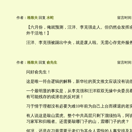
作者：
格致夫
回复
水蛇
留言时间：20
【六月份，俺就预测，汪洋、李克强走人。但仍然会发挥
外干活地！】
汪洋、李克强被踢出中央，就是废人啦。无需心存党外服
作者：
格致夫
回复
俞先生
留言时间：20
问好俞先生！
这是唯一符合逻辑的解释，新华社的英文推文应该没有说
一个最明显的事实是，从李克强和汪洋双双无缘中央委员
有可能残存的或潜在的反对派！
习于情于理都没有必要为难10年前为自己上台而裸退的老
有人说这是敲山震虎。整个中共高层只剩下溜须拍马，阿
习家军和归顺者。还需要敲哪门子的山，震哪门子的虎？
何况，还是在习最需要元老们为其令人震惊的人事安排及