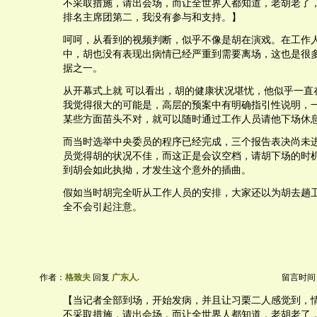
不采取措施，请出会场，而让全世界人都知道，老胡老了
排名主席团第二，我没有参与和支持。】
呵呵，从看到的视频判断，似乎不像是胡在演戏。在工作
中，胡也没有表现出病情已经严重到需要离场，这也是很
据之一。
从开幕式上就 可以看出，胡的健康状况堪忧，他似乎一直
我觉得很大的可能是，高层的预案中有明确指引性说明，
某些方面苗头不对，就可以随时通过工作人员请他下场休
而当时选举中央委员的程序已经完成，三个报告表决尚未
员觉得胡的状况不佳，而这正是会议空档，请胡下场的时
到胡会如此执拗，才发生这个意外的插曲。
假如当时胡完全听从工作人员的安排，大家还以为胡去趟
全不会引起注意。
作者：
格致夫
回复
广东人.
留言时间：20
【当记者全部到场，开始发病，并且让习栗二人感觉到，
不采取措施，请出会场，而让全世界人都知道，老胡老了