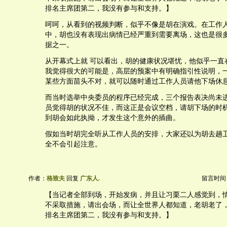
排名主席团第二，我没有参与和支持。】
呵呵，从看到的视频判断，似乎不像是胡在演戏。在工作
中，胡也没有表现出病情已经严重到需要离场，这也是很
据之一。
从开幕式上就 可以看出，胡的健康状况堪忧，他似乎一直
我觉得很大的可能是，高层的预案中有明确指引性说明，
某些方面苗头不对，就可以随时通过工作人员请他下场休
而当时选举中央委员的程序已经完成，三个报告表决尚未
员觉得胡的状况不佳，而这正是会议空档，请胡下场的时
到胡会如此执拗，才发生这个意外的插曲。
假如当时胡完全听从工作人员的安排，大家还以为胡去趟
全不会引起注意。
作者：
格致夫
回复
广东人.
留言时间：20
【当记者全部到场，开始发病，并且让习栗二人感觉到，
不采取措施，请出会场，而让全世界人都知道，老胡老了
排名主席团第二，我没有参与和支持。】