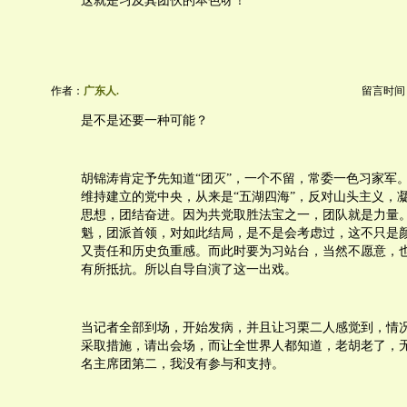
这就是习及其团伙的本色呀！
作者：
广东人.
留言时间：20
是不是还要一种可能？
胡锦涛肯定予先知道“团灭”，一个不留，常委一色习家军
维持建立的党中央，从来是“五湖四海”，反对山头主义，
思想，团结奋进。因为共党取胜法宝之一，团队就是力量
魁，团派首领，对如此结局，是不是会考虑过，这不只是
又责任和历史负重感。而此时要为习站台，当然不愿意，
有所抵抗。所以自导自演了这一出戏。
当记者全部到场，开始发病，并且让习栗二人感觉到，情
采取措施，请出会场，而让全世界人都知道，老胡老了，
名主席团第二，我没有参与和支持。