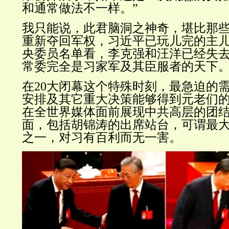
和通常做法不一样。
”
我只能说，此君脑洞之神奇，堪比那
重新夺回军权，习近平已玩儿完的主
央委员名单看，李克强和汪洋已经失去
常委完全是习家军及其臣服者的天下
在20大闭幕这个特殊时刻，最急迫的需
安排及其它重大决策能够得到元老们
在全世界媒体面前展现中共高层的团
面，包括胡锦涛的出席站台，可谓最
之一，对习有百利而无一害。