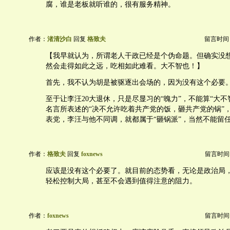
腐，谁是老板就听谁的，很有服务精神。
作者：
渚清沙白
回复
格致夫
留言时间：20
【我早就认为，所谓老人干政已经是个伪命题。但确实没
然会走得如此之远，吃相如此难看。大不智也！】
首先，我不认为胡是被驱逐出会场的，因为没有这个必要
至于让李汪20大退休，只是尽显习的“魄力”，不能算“大不
名言所表述的“决不允许吃着共产党的饭，砸共产党的锅”
表党，李汪与他不同调，就都属于“砸锅派”，当然不能留
作者：
格致夫
回复
foxnews
留言时间：20
应该是没有这个必要了。就目前的态势看，无论是政治局
轻松控制大局，甚至不会遇到值得注意的阻力。
作者：
foxnews
留言时间：20