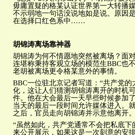
毋庸置疑的格某认证世界第一大转播
不示弱地一句话没说地如是说。原因
在选择口红色系中……
胡锦涛离场靠神器
胡锦涛为何不情愿地突然被离场？面
连堪称秉持客观立场的模范生BBC也
老胡被离场更令格某意外的事情。
BBC一位驻北京记者写道：“
共产党的
化，这让人们猜测胡锦涛离开的时机
件。他在大会最后一天早些时候参加
当天的最后一段时间允许媒体进入。
之后，官员走向胡锦涛并示意他离开
“虽然如此，共产党通常不会把私底下
来公开展示，如果这是一次刻意的安