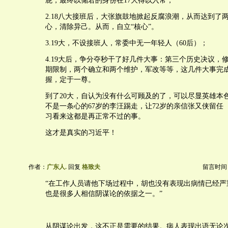
屁，最终以储君的身份在17大得以入常；
2.18八大接班后，大张旗鼓地掀起反腐浪潮，从而达到了
心，清除异己。从而，自立“核心”。
3.19大，不设接班人，常委中无一年轻人（60后）；
4.19大后，争分夺秒干了好几件大事：第三个历史决议，
期限制，两个确立和两个维护，军改等等，这几件大事完
握，定于一尊。
到了20大，自认为没有什么可顾及的了，可以尽显英雄本
不是一条心的67岁的李汪踢走，让72岁的亲信张又侠留任
习看来这都是再正常不过的事。
这才是真实的习近平！
作者：
广东人.
回复
格致夫
留言时间：20
“在工作人员请他下场过程中，胡也没有表现出病情已经严
也是很多人相信阴谋论的依据之一。”
从阴谋论出发，这不正是需要的结果。病人表现出语无论