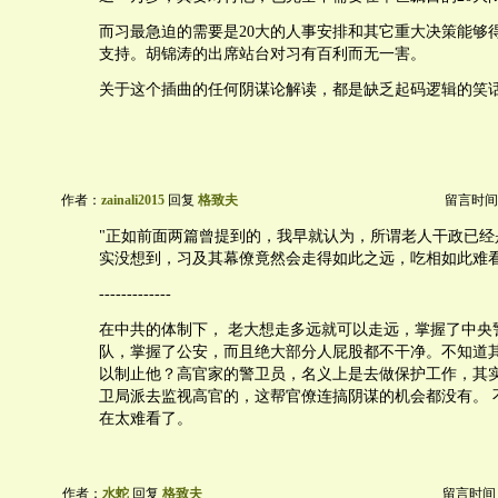
而习最急迫的需要是20大的人事安排和其它重大决策能够
支持。胡锦涛的出席站台对习有百利而无一害。
关于这个插曲的任何阴谋论解读，都是缺乏起码逻辑的笑
作者：
zainali2015
回复
格致夫
留言时间：20
"正如前面两篇曾提到的，我早就认为，所谓老人干政已经
实没想到，习及其幕僚竟然会走得如此之远，吃相如此难看
-------------
在中共的体制下， 老大想走多远就可以走远，掌握了中央
队，掌握了公安，而且绝大部分人屁股都不干净。不知道
以制止他？高官家的警卫员，名义上是去做保护工作，其
卫局派去监视高官的，这帮官僚连搞阴谋的机会都没有。 
在太难看了。
作者：
水蛇
回复
格致夫
留言时间：20