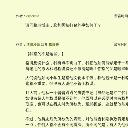
作者：
expertise
留言时间：20
请问格老博主，您和阿妞打赌的事如何了？
作者：
渚清沙白
回复
格致夫
留言时间：20
【我指的不是这些。】
格博想说什么，我有点不明白了。我把他如何能够定于一
肩老毛的原因和过程讲得还不够清楚吗？你指的又是哪些
人们说他如同小学生是指他文化水平低，称他包子是一种
这都不重要。但没有人说他不善于权谋。
17大前，他从一个普普通通的省委书记（当然还是红二代
如没有超人的权谋是做不到的。他既可以在必要时向有权
取宠，也可以在得志时为所欲为、耀武扬威。这就是他能
在。
不过，他得志后为所欲为的表现，对他能否长期执政肯定
一点，任何人都不会有不同看法。所不同的是，有人为他