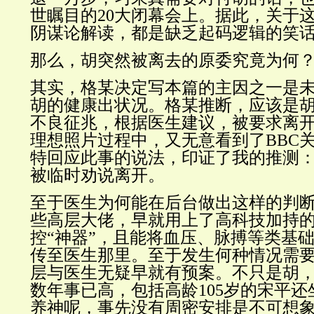
世瞩目的20大闭幕会上。据此，关于
阴谋论解读，都是缺乏起码逻辑的笑
那么，胡突然被离去的原委究竟为何
其实，格某决定写本篇的主因之一是
胡的健康出状况。格某推断，应该是
不良征兆，根据医生建议，被要求离
理想照片过程中，又无意看到了BBC
特回应此事的说法，印证了我的推测
被临时劝说离开。
至于医生为何能在后台做出这样的判
些高层大佬，早就用上了高科技加持的
控“神器”，且能将血压、脉搏等类基
传至医生那里。至于发生何种情况需
层与医生无疑早就有预案。不只是胡
数年事已高，包括高龄105岁的宋平
养神呢，事先没有周密安排是不可想