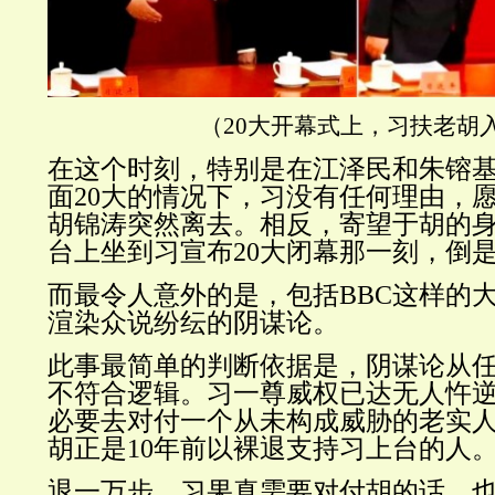
（20大开幕式上，习扶老胡
在这个时刻，特别是在江泽民和朱镕
面20大的情况下，习没有任何理由，
胡锦涛突然离去。相反，寄望于胡的
台上坐到习宣布20大闭幕那一刻，倒
而最令人意外的是，包括BBC这样的
渲染众说纷纭的阴谋论。
此事最简单的判断依据是，阴谋论从
不符合逻辑。习一尊威权已达无人忤
必要去对付一个从未构成威胁的老实
胡正是10年前以裸退支持习上台的人
退一万步，习果真需要对付胡的话，