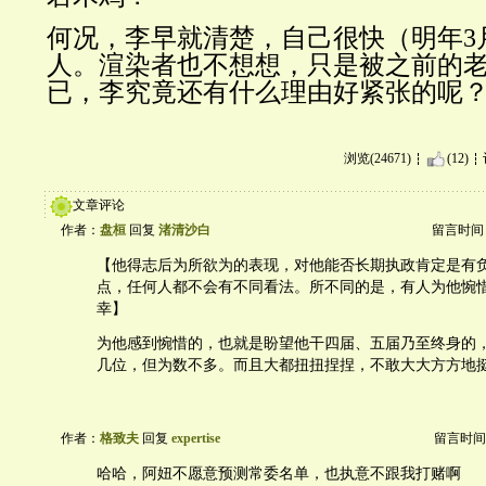
何况，李早就清楚，自己很快（明年3
人。渲染者也不想想，只是被之前的
已，李究竟还有什么理由好紧张的呢
浏览(24671)
(12)
文章评论
作者：
盘桓
回复
渚清沙白
留言时间：20
【他得志后为所欲为的表现，对他能否长期执政肯定是有
点，任何人都不会有不同看法。所不同的是，有人为他惋
幸】
为他感到惋惜的，也就是盼望他干四届、五届乃至终身的
几位，但为数不多。而且大都扭扭捏捏，不敢大大方方地
作者：
格致夫
回复
expertise
留言时间：20
哈哈，阿妞不愿意预测常委名单，也执意不跟我打赌啊