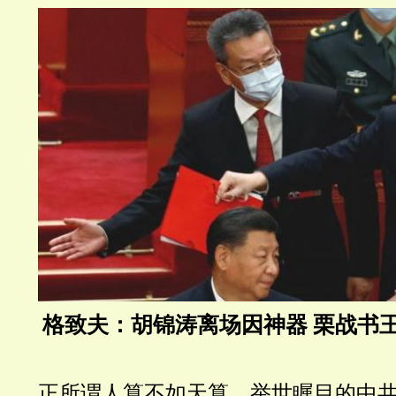
格致夫：胡锦涛离场因神器 栗战书
正所谓人算不如天算，举世瞩目的中共