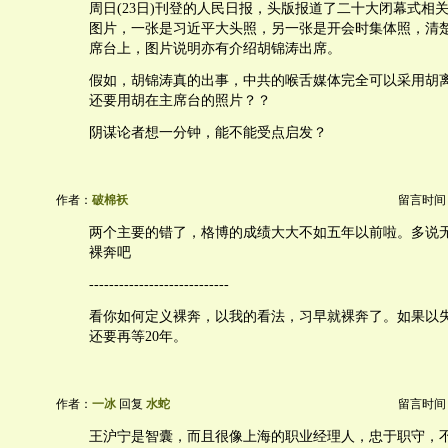
周日(23日)刊登的人民日报，头版报道了二十大闭幕式相
图片，一张是习近平大头照，另一张是开会时集体照，清
席台上，图片说明亦有介绍胡锦涛出席。
假如，胡锦涛真的出事，中共的喉舌媒体完全可以采用胡
还要用胡在主席台的照片？？
阴谋论者想一分钟，能不能受点启发？
作者：
破棉袄
留言时间：20
两个主要的错了，格博的成绩大大不如五年以前啦。多说
裸奔吧
----------------------------
看你如何定义裸奔，以我的看法，习早就裸奔了。如果以
还要再等20年。
作者：
一冰
回复
水蛇
留言时间：20
王沪宁是智囊，而且很像上海的职业经理人，忠于职守，