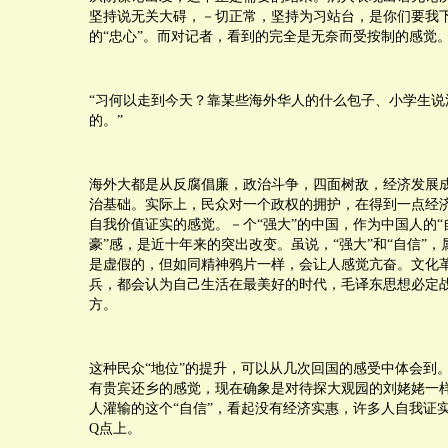
坚持说无关大碍，－切正常，坚持为习站台，是你们要我
的“忠心”。而对记者，看到的完全是无奈而受按制的感觉
“习何以走到今天？靠某些海外华人的什么包子、小学生说
的。”
海外大都是从反腐倡廉，政治斗争，四面树敌，经济发展
治基础。实际上，民众对一个政权的拥护，在得到一点经
自我价值证实的感觉。－个“强大”的中国，作为中国人的“自
豪”感，是近十年来的突出改变。虽说，“强大”和“自信”
是虚假的，但如同精神鸦片一样，会让人感觉亢奋。文化
兵，都会认为自己生活在最美好的时代，毛译东思想必定
方。
这种民众“地位”的提升，可以从几次回国的感受中体会到
有贵宾还乡的感觉，现在确象是对待探大观园的刘姥姥一
人灌输的这个“自信”，看起没有经济实惠，许多人自我证
Q点上。