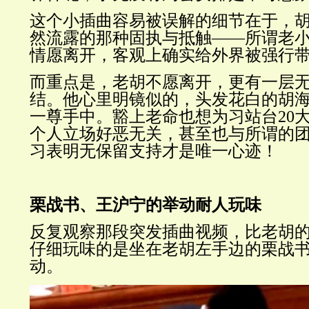
这个小插曲容易被误解的细节在于，
然流露的那种固执与抵触——所谓老
情愿离开，客观上确实给外界被强行
而重点是，老胡不愿离开，更有一层
结。他心里明镜似的，头发花白的胡
一尊手中。豁上老命也想为习站台20
个人立场好恶无关，甚至也与所谓的
习表明无保留支持才是唯一心迹！
栗战书、王沪宁的举动耐人玩味
反复观察那段突发插曲视频，比老胡
仔细玩味的是坐在老胡左手边的栗战
动。