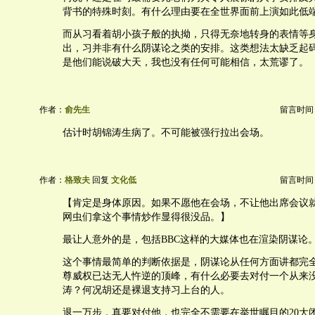
背书的特殊时刻。有什么理由要在全世界面前上演如此低
而从习看着胡小孩子般的执拗，只得无奈地转身的表情等
出，习并非有什么阴谋论之类的安排。这类想法太缺乏起
是他们能说破大天，我也没有任何可能相信，太荒谬了。
作者：
俞先生
留言时间：20
估计时胡锦涛生病了。不可能被强行拉出会场。
作者：
格致夫
回复
文化低
留言时间：20
【肯定是身体原因。如果不愿他在会场，不让他出席会议
网虫们拿这个事情炒作显得很没品。】
最让人意外的是，包括BBC这样的大媒体也在渲染阴谋论
这个事情最简单的判断依据是，阴谋论从任何方面讲都完
尊威权已达无人忤逆的顶峰，有什么必要去对付一个从来
涛？何况胡还是裸退支持习上台的人。
退一万步，真要对付他，也完全不需要在举世瞩目的20大