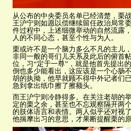
从公布的中央委员名单已经清楚，栗
王沪宁则如愿以偿继续留任政治局常
件过程中，上述细微举动的自然流露
人的不同心态，甚至个性与为人。
栗或许不是一个脑力多么不凡的主儿
非同一般的哥们儿关系及此后的俯首
位，习“定于一尊”，就是他首先提出
倒也多少能看出，这应该是一个心肠
胡的执拗，他早就顾不得中外记者们
急到拿出纸巾擦了擦额头。
而王沪宁则冷静得多。在关注老胡的
定的栗之余，甚至也不忘观察隔开两
的肢体语言和表情。两人似乎还对视
他揣摩出习的意思，才果断提醒栗的