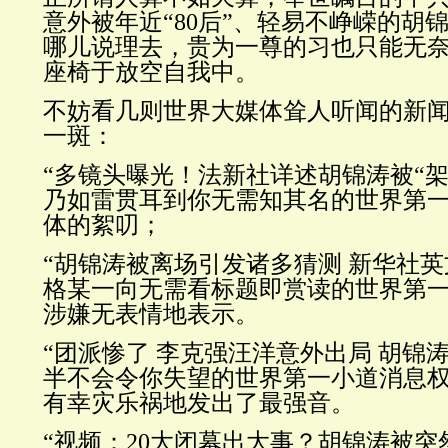
意外被年近“80后”、轻易不峥嵘的胡
哪儿说理去，贵为一尊的习也只能无
座椅于放空自我中。
不妨看几则世界大媒体耸人听闻的新
一斑：
“
多镜头曝光！法新社详述胡锦涛被“架
乃如雷贯耳到你无需知其名的世界第
体的絮叨；
“
胡锦涛被离场引发诸多猜测 新华社
格某一向无需看标题即赏读的世界第一
涉嫌无表情地表示。
“
团派惨了 李克强汪洋意外出局 胡锦
半不会令你失望的世界第一小道消息权
有幸灾乐祸地发出了最强音。
“
视频：20大闭幕出大事？胡锦涛被突