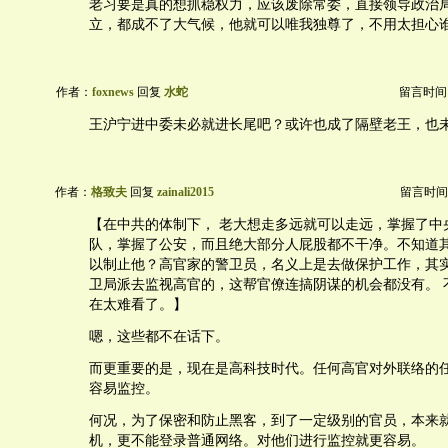
老习要是真的想抓稳权力，应该废除常委，直接领导政治
立，都成不了大气候，他就可以唯我独尊了，不用太担心
作者：
foxnews
回复
水蛇
留言时间：20
王沪宁进中委未必就进长尾吧？或许也成了隔壁老王，也
作者：
格致夫
回复
zainali2015
留言时间：20
【在中共的体制下， 老大想走多远就可以走远，掌握了中
队，掌握了公安，而且绝大部分人屁股都不干净。不知道
以制止他？高官家的警卫员，名义上是去做保护工作，其
卫局派去监视高官的，这帮官僚连搞阴谋的机会都没有。 
在太难看了。】
嗯，这些都不在话下。
而更重要的是，现在是高科技时代。任何高官对外联络的
容易监控。
何况，为了保密和防止黑客，到了一定级别的官员，本来
机，更不能登录普通网络。对他们进行监控就更容易。