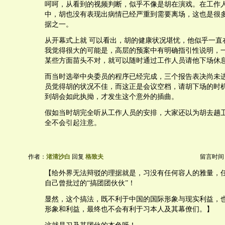
呵呵，从看到的视频判断，似乎不像是胡在演戏。在工作
中，胡也没有表现出病情已经严重到需要离场，这也是很
据之一。
从开幕式上就 可以看出，胡的健康状况堪忧，他似乎一直
我觉得很大的可能是，高层的预案中有明确指引性说明，
某些方面苗头不对，就可以随时通过工作人员请他下场休
而当时选举中央委员的程序已经完成，三个报告表决尚未
员觉得胡的状况不佳，而这正是会议空档，请胡下场的时
到胡会如此执拗，才发生这个意外的插曲。
假如当时胡完全听从工作人员的安排，大家还以为胡去趟
全不会引起注意。
作者：
渚清沙白
回复
格致夫
留言时间：20
【给外界无法辩驳的理据就是，习没有任何容人的雅量，
自己曾批过的“搞团团伙伙”！
显然，这个搞法，既不利于中国的国际形象与现实利益，
形象和利益，最终也不会有利于习本人及其幕僚们。】