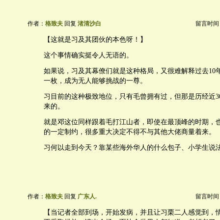
作者：
格致夫
回复
渚清沙白
留言时间：20
【这就是习及其团伙的本色呀！】
这个事情确实挺令人无语的。
如果说，习及其幕僚们就是这种格局，又很难解释过去10
一枚，成为无人能够挑战的一尊。
习目前的这种极致地位，只有毛曾拥有过，但那是历经近3
来的。
就是邓这位同样跟着毛打江山者，即使在最顶峰的时期，
的一定制约，很多重大决定不得不与其他大佬商量着来。
习何以走到今天？靠某些海外华人的什么包子、小学生说
作者：
格致夫
回复
广东人.
留言时间：20
【当记者全部到场，开始发病，并且让习栗二人感觉到，