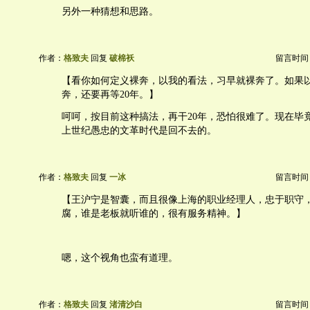
另外一种猜想和思路。
作者：
格致夫
回复
破棉袄
留言时间：20
【看你如何定义裸奔，以我的看法，习早就裸奔了。如果
奔，还要再等20年。】
呵呵，按目前这种搞法，再干20年，恐怕很难了。现在毕竟
上世纪愚忠的文革时代是回不去的。
作者：
格致夫
回复
一冰
留言时间：20
【王沪宁是智囊，而且很像上海的职业经理人，忠于职守
腐，谁是老板就听谁的，很有服务精神。】
嗯，这个视角也蛮有道理。
作者：
格致夫
回复
渚清沙白
留言时间：20