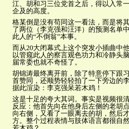
江、胡和习三位党首之后，得以入常
企及的高度。
格某倒是没有苟同这一看法，而是将
了两位（李克强和汪洋）的预测名单
此人的“不倒翁”本事。
而从20大闭幕式上这个突发小插曲中
以管窥此人的察言观色功力和冷静头
届常委也就不奇怪了。
胡锦涛最终离开前，除了特意停下跟
首赞同，还顺势轻轻拍了一下旁边的
据此渲染：李克强呆若木鸡！
这是十足的夸大其词。事实是视频很
反应：他首先向在他身后左侧的老胡
向右侧，又看了一眼离去的胡，然后
方。整个过程表情与肢体语言都很自
若木鸡？