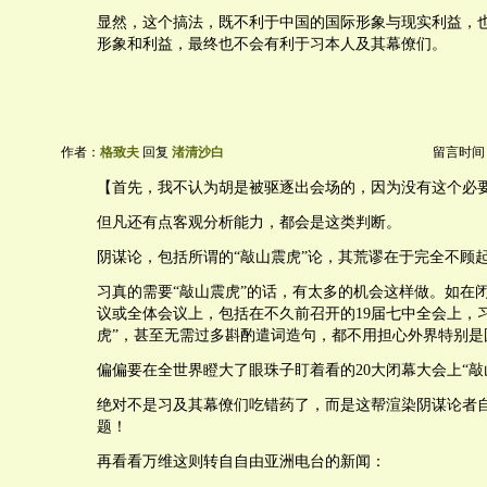
显然，这个搞法，既不利于中国的国际形象与现实利益，
形象和利益，最终也不会有利于习本人及其幕僚们。
作者：
格致夫
回复
渚清沙白
留言时间：20
【首先，我不认为胡是被驱逐出会场的，因为没有这个必
但凡还有点客观分析能力，都会是这类判断。
阴谋论，包括所谓的“敲山震虎”论，其荒谬在于完全不顾
习真的需要“敲山震虎”的话，有太多的机会这样做。如在
议或全体会议上，包括在不久前召开的19届七中全会上，
虎”，甚至无需过多斟酌遣词造句，都不用担心外界特别是
偏偏要在全世界瞪大了眼珠子盯着看的20大闭幕大会上“敲
绝对不是习及其幕僚们吃错药了，而是这帮渲染阴谋论者
题！
再看看万维这则转自自由亚洲电台的新闻：