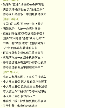
· 法理与“原罪” 港律师公会声明能
· 川普废港特殊地位 美“慢性自杀”
· 香港回归夹生饭：中国最初铸成大
【港台问题-1】
· 美国“逼”武统 两岸统一按下快进
· 明朗化的中共统一台湾时间表
· 谁在剥夺香港500万选民选举权？
· 国共“求同尊异”还是“聚同化异”？
· 中共上将“武统台湾”论意欲何为？
· “占中”的落幕与香港的未来
· 百家海外华文媒体保卫香港宣言
· 实现两岸统一的历史机遇何在？
· 香港普选乱象有没有外部势力的影
· 香港普选的命运掌握在谁手中？
【海外华人-7】
· 北京人都是农民？！蒋公子连环车
· 小人常出丑③ 远方孤独凭空造谣案
· 小人常出丑② 反民主自由案例浅析
· 华人窝里斗“休战期”与何种良知底
· 小人常出丑① 何为小人？
· 华裔快上眼：比疫情更糟心的事来
· 关于川普，华裔们吵起来啦…