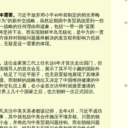
本需要。
习近平放弃邓小平40年前制定的韬光养晦
作为”的新外交战略，虽然近期因中美贸易战受到一些
一战略的任何理由和迹象，包括“一带一路”蓝图
亦将坚持下去。而实现朝鲜半岛无核化，是中方的一贯
方保持对朝核问题最终解决的发言权和影响力也就
，无疑是这一需要的体现。
。
这位金家第三代上任长达6年才首次走出国门，但
国领导人的首次会见，展示了其不可小觑的国际外
华，给足了习近平面子，也无容置疑地展现了其继承
愿。而朝鲜的战略地位又决定了中国维持健康的中
外交礼仪上看，在小金首次访华时就接受邀请的
世界上几十个国家之后，也欠朝鲜一次正式回访。
凡关注中美关系者都该记得，去年4月，习近平成功
事，其中就包括中美合作施压平壤弃核。川普的独
小金，并将此与中美贸易问题挂钩。而在朝核问题