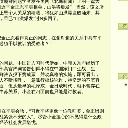
位朝鲜问题学者发在美网《北韩新闻》上的一篇大
习近平金正恩平壤相会，山洪将爆发”！当然，该文所
正恩个人关系的猜测，将犹如山洪爆发般涌来。其
，早已“山洪爆发”过N多回了。
把金正恩看作真正的同志，在党对党的关系中具有平
必须予以教训的受教者？”
的问题。
中国进入习时代伊始，中朝关系即经历了
部高官严词警告朝鲜不得在中国家门口生战、生
鲜决议投下赞成票，并动真格的实施，即可看出，
导人不听招呼，一意孤行搞核讹诈，持坚定的不宽容
近，但从最早的毛泽东、金日成时代，就不曾存在
中苏关系。小金在习面前也只能是讨教者。
月在平壤会晤，“习近平将更像一位教师爷，金正恩则
乱紧张不安的人”。尽管小金担心的不见得是什么政
经济社会发展堪忧。