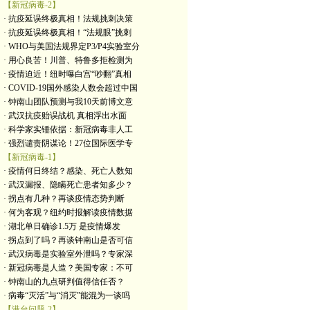
【新冠病毒-2】
· 抗疫延误终极真相！法规挑刺决策
· 抗疫延误终极真相！“法规眼”挑刺
· WHO与美国法规界定P3/P4实验室分
· 用心良苦！川普、特鲁多拒检测为
· 疫情迫近！纽时曝白宫“吵翻”真相
· COVID-19国外感染人数会超过中国
· 钟南山团队预测与我10天前博文意
· 武汉抗疫贻误战机 真相浮出水面
· 科学家实锤依据：新冠病毒非人工
· 强烈谴责阴谋论！27位国际医学专
【新冠病毒-1】
· 疫情何日终结？感染、死亡人数知
· 武汉漏报、隐瞒死亡患者知多少？
· 拐点有几种？再谈疫情态势判断
· 何为客观？纽约时报解读疫情数据
· 湖北单日确诊1.5万 是疫情爆发
· 拐点到了吗？再谈钟南山是否可信
· 武汉病毒是实验室外泄吗？专家深
· 新冠病毒是人造？美国专家：不可
· 钟南山的九点研判值得信任否？
· 病毒“灭活”与“消灭”能混为一谈吗
【港台问题-2】