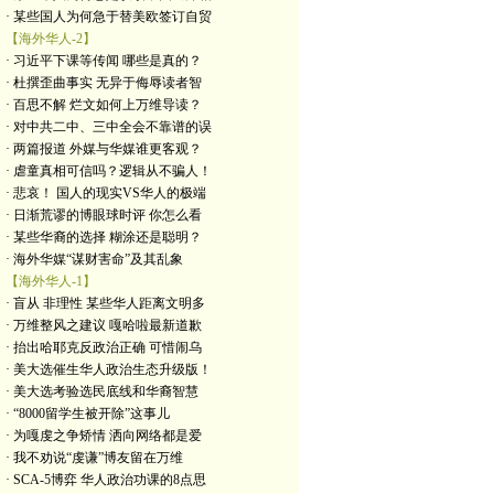
· 某些国人为何急于替美欧签订自贸
【海外华人-2】
· 习近平下课等传闻 哪些是真的？
· 杜撰歪曲事实 无异于侮辱读者智
· 百思不解 烂文如何上万维导读？
· 对中共二中、三中全会不靠谱的误
· 两篇报道 外媒与华媒谁更客观？
· 虐童真相可信吗？逻辑从不骗人！
· 悲哀！ 国人的现实VS华人的极端
· 日渐荒谬的博眼球时评 你怎么看
· 某些华裔的选择 糊涂还是聪明？
· 海外华媒“谋财害命”及其乱象
【海外华人-1】
· 盲从 非理性 某些华人距离文明多
· 万维整风之建议 嘎哈啦最新道歉
· 抬出哈耶克反政治正确 可惜闹乌
· 美大选催生华人政治生态升级版！
· 美大选考验选民底线和华裔智慧
· “8000留学生被开除”这事儿
· 为嘎虔之争矫情 洒向网络都是爱
· 我不劝说“虔谦”博友留在万维
· SCA-5博弈 华人政治功课的8点思