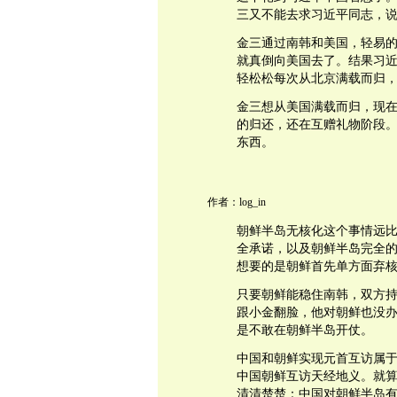
三又不能去求习近平同志，
金三通过南韩和美国，轻易
就真倒向美国去了。结果习
轻松松每次从北京满载而归
金三想从美国满载而归，现
的归还，还在互赠礼物阶段
东西。
作者：log_in
朝鲜半岛无核化这个事情远
全承诺，以及朝鲜半岛完全
想要的是朝鲜首先单方面弃
只要朝鲜能稳住南韩，双方
跟小金翻脸，他对朝鲜也没
是不敢在朝鲜半岛开仗。
中国和朝鲜实现元首互访属
中国朝鲜互访天经地义。就
清清楚楚：中国对朝鲜半岛