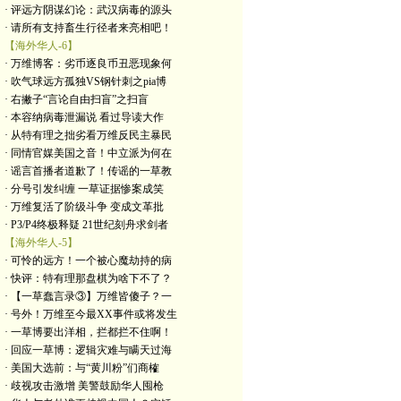
· 评远方阴谋幻论：武汉病毒的源头
· 请所有支持畜生行径者来亮相吧！
【海外华人-6】
· 万维博客：劣币逐良币丑恶现象何
· 吹气球远方孤独VS钢针刺之pia博
· 右撇子“言论自由扫盲”之扫盲
· 本容纳病毒泄漏说 看过导读大作
· 从特有理之拙劣看万维反民主暴民
· 同情官媒美国之音！中立派为何在
· 谣言首播者道歉了！传谣的一草教
· 分号引发纠缠 一草证据惨案成笑
· 万维复活了阶级斗争 变成文革批
· P3/P4终极释疑 21世纪刻舟求剑者
【海外华人-5】
· 可怜的远方！一个被心魔劫持的病
· 快评：特有理那盘棋为啥下不了？
· 【一草蠢言录③】万维皆傻子？一
· 号外！万维至今最XX事件或将发生
· 一草博要出洋相，拦都拦不住啊！
· 回应一草博：逻辑灾难与瞒天过海
· 美国大选前：与“黄川粉”们商榷
· 歧视攻击激增 美警鼓励华人囤枪