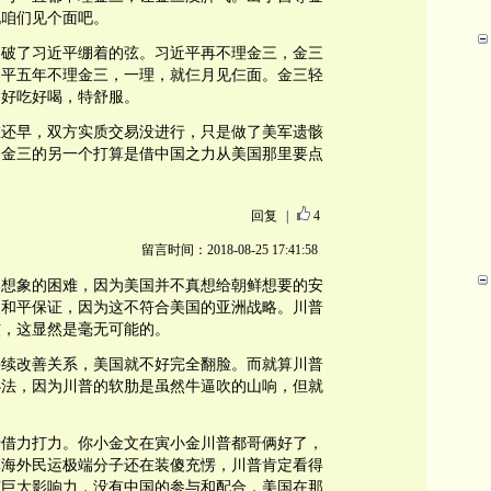
说咱们见个面吧。
的破了习近平绷着的弦。习近平再不理金三，金三
近平五年不理金三，一理，就仨月见仨面。金三轻
，好吃好喝，特舒服。
在还早，双方实质交易没进行，只是做了美军遗骸
。金三的另一个打算是借中国之力从美国那里要点
回复
|
4
留言时间：2018-08-25 17:41:58
比想象的困难，因为美国并不真想给朝鲜想要的安
的和平保证，因为这不符合美国的亚洲战略。川普
核，这显然是毫无可能的。
持续改善关系，美国就不好完全翻脸。而就算川普
办法，因为川普的软肋是虽然牛逼吹的山响，但就
于借力打力。你小金文在寅小金川普都哥俩好了，
算海外民运极端分子还在装傻充愣，川普肯定看得
有巨大影响力，没有中国的参与和配合，美国在那