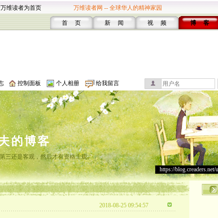
设万维读者为首页
万维读者网 -- 全球华人的精神家园
首 页
新 闻
视 频
博 客
志
控制面板
个人相册
给我留言
夫的博客
第三还是客观，然后才有资格主观。
https://blog.creaders.net/
2018-08-25 09:54:57