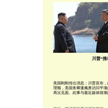
川普“推
美国刚刚传出消息：川普宣布，
理顺，美国务卿
蓬佩奥访问平壤
再次见面。此事与最近媒体猜测