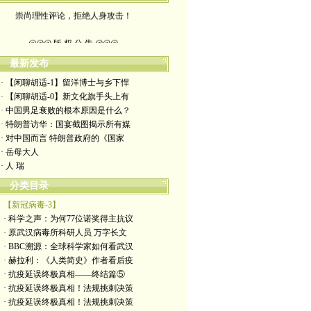
崇尚理性评论，拒绝人身攻击！
@@@ 版 权 公 告 @@@
本博客所发布文章，
最新发布
· 【闲聊胡适-1】留洋博士与乡下悍
除特别注明者外，均为原创。
· 【闲聊胡适-0】新文化旗手头上有
· 中国男足衰败的根本原因是什么？
转载或制作视频，
· 特朗普访华：国宴截图揭示所有媒
· 对中国而言 特朗普政府的《国家
须注明如下版权信息：
· 岳母大人
· 人 瑞
作者（格致夫）和出处（万维链接）
分类目录
【新冠病毒-3】
· 科学之声：为何77位诺奖得主抗议
· 原武汉病毒所科研人员 万字长文
· BBC溯源：全球科学家如何看武汉
· 赫拉利：《人类简史》作者看后疫
· 抗疫延误终极真相——终结篇⑤
· 抗疫延误终极真相！法规挑刺决策
· 抗疫延误终极真相！法规挑刺决策