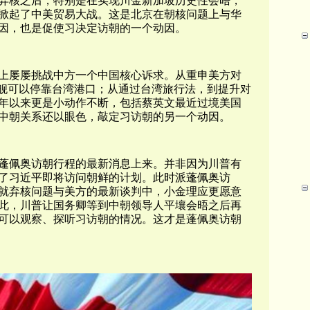
弃核之后，特别是在实现川金新加坡历史性会晤，
掀起了中美贸易大战。这是北京在朝核问题上与华
因，也是促使习决定访朝的一个动因。
上屡屡挑战中方一个中国核心诉求。从重申美方对
军舰可以停靠台湾港口；从通过台湾旅行法，到提升对
年以来更是小动作不断，包括蔡英文最近过境美国
中朝关系还以眼色，敲定习访朝的另一个动因。
蓬佩奥访朝行程的最新消息上来。并非因为川普有
了习近平即将访问朝鲜的计划。此时派蓬佩奥访
就弃核问题与美方的最新谈判中，小金理应更愿意
此，川普让国务卿等到中朝领导人平壤会晤之后再
可以观察、探听习访朝的情况。这才是蓬佩奥访朝