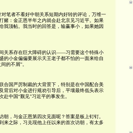
针对笔者不看好中朝关系短期内好转的评论，万维一
打赌：金正恩半年之内就会赴北京见习近平。如果
给我顶帖。我当时的回答是，输赢事小，如果她因
间关系存在巨大障碍的认识——习需要这个特殊小
盛的小金偏偏要展示天王老子都不怕的一面来给自
间的不屑”。
联合国严厉制裁的大背景下，特别是在中国配合美
及背后对小金进行规劝引导后，平壤最终低头表示
次赴中国“觐见”习近平的事发生。
访朝，与金正恩第四次见面呢？答案是板上钉钉。
年到来之际，习兑现他上任以来的首次访朝，有太多