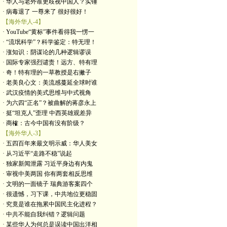
· 华人与老外谁更歧视中国人？实锤
· 病毒退了 一尊来了 很好很好！
【海外华人-4】
· YouTube“黄标”事件看得我一愣一
· “流氓科学”？科学鉴定：特无理！
· 涨知识：阴谋论的几种逻辑谬误
· 国际专家强烈谴责！远方、特有理
· 奇！特有理的一草教授是右撇子
· 老美良心文：美流感蔓延全球时谁
· 武汉疫情的美式思维与中式视角
· 为六四“正名”？被曲解的蒋彦永上
· 挺“坦克人”歪理 中西英雄观差异
· 商榷：古今中国有没有阶级？
【海外华人-3】
· 五四百年来最文明示威：华人美女
· 从习近平“走路不稳”说起
· 独家新闻泄露 习近平身边有内鬼
· 审视中美两国 你有两套相反思维
· 文明的一面镜子 瑞典游客案四个
· 很遗憾，习下课，中共地位更稳固
· 究竟是谁在拖累中国民主化进程？
· 中共不能自我纠错？逻辑问题
· 某些华人为何总是误读中国出洋相