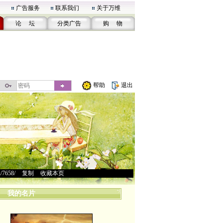
广告服务
联系我们
关于万维
论 坛
分类广告
购 物
帮助
退出
u/7658/
>
复制
>
收藏本页
我的名片