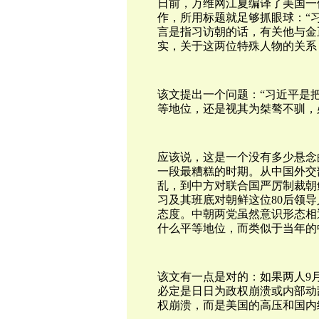
日前，万维网江夏编译了美国一
作，所用标题就足够抓眼球：“
言是指习
访
朝的话，有关他与金
实，关于这两位特殊人物的关系
该文提出一个问题：“习近平是
等地位，还是视其为桀骜不驯，
应该说，这是一个没有多少悬念
一段最糟糕的时期。从中国外交
乱，到中方对联合国严厉制裁朝
习及其班底对朝鲜
这位
80后领
态度。中朝两党虽然意识形态相
什么平等地位，而类似于当年的
该文有一点是对的：如果两人9
必定是日日为政权崩溃或内部动
权崩溃，而是美国的高压和国内