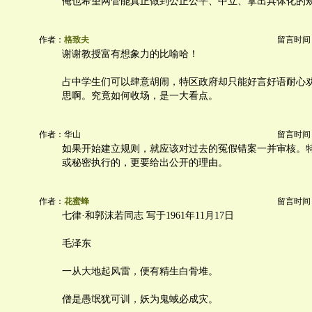
俺也希望网管能真正做到公正公平、中立、拿出具体化的
作者：
格致夫
留言时间：20
谢谢教授富有想象力的比喻哈！
占中学生们可以肆意胡闹，特区政府却只能好言好语耐心
思啊。究竟如何收场，是一大看点。
作者：华山
留言时间：20
如果开始建立规则，就应该对过去的冤假错案一并审核。
或秘密执行的，更要给出公开的理由。
作者：
花蜜蜂
留言时间：20
七律·和郭沫若同志 写于1961年11月17日
毛泽东
一从大地起风雷，便有精生白骨堆。
僧是愚氓犹可训，妖为鬼蜮必成灾。