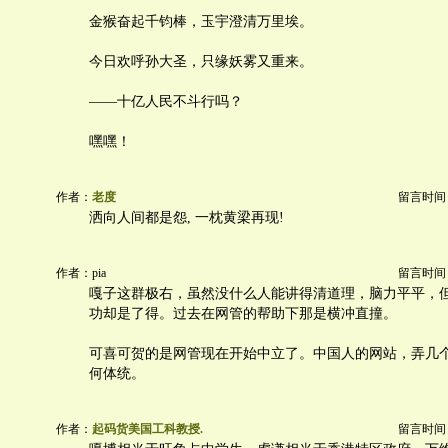
金猴奋起千钧棒，玉宇澄清万里埃。
今日欢呼孙大圣，只缘妖雾又重来。
——十亿人民不斗行吗？
嘿嘿！
作者：
老度
留言时间：20
洒向人间都是怨, 一枕黄梁再现!
作者：pia
留言时间：20
嘎子这群极右，虽然没什么人能讲得清道理，脑力平平，
功却是了得。过去在网管的帮助下那是横冲直撞。
可喜可贺的是网管现在开始中立了。中国人的网站，弄几
何体统。
作者：
起码货美国工科教授.
留言时间：20