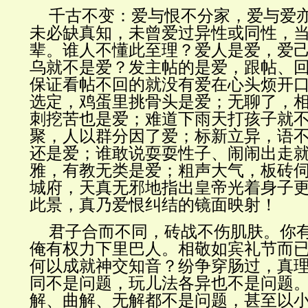
千古不变：爱与恨不分家，爱与爱
未必缺真知，未曾爱过异性或同性，
辈。谁人不懂此至理？爱人是爱，爱
乌就不是爱？发主帖的是爱，跟帖、
保证看帖不回的就没有爱在心头烦开
选定，鸡蛋里挑骨头是爱；无聊了，
刺挖苦也是爱；难道下雨天打孩子就
聚，人以群分因了爱；标新立异，语
还是爱；谁敢说耍耍性子、闹闹出走
雅，有教无类是爱；粗声大气，板砖
城府，天真无邪地指出皇帝光着身子更是爱。
此景，真乃爱恨纠结的镜面映射！
君子合而不同，砖战不伤肌肤。你
俺有权力下里巴人。相敬如宾礼节而
何以成就神交知音？纷争穿肠过，真
同不是问题，玩儿法各异也不是问题
解、曲解、无解都不是问题，甚至以