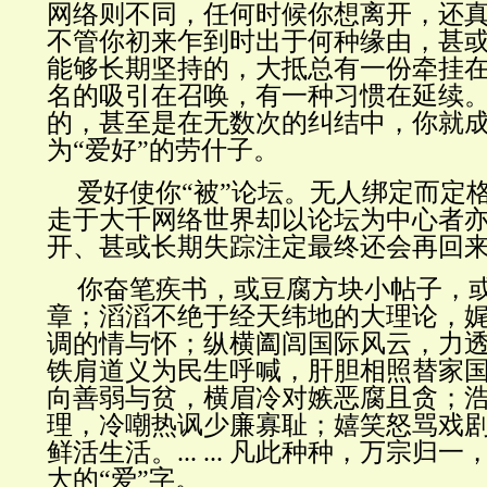
网络则不同，任何时候你想离开，还
不管你初来乍到时出于何种缘由，甚
能够长期坚持的，大抵总有一份牵挂
名的吸引在召唤，有一种习惯在延续
的，甚至是在无数次的纠结中，你就
为“爱好”的劳什子。
爱好使你“被”论坛。无人绑定而定
走于大千网络世界却以论坛为中心者
开、甚或长期失踪注定最终还会再回
你奋笔疾书，或豆腐方块小帖子，
章；滔滔不绝于经天纬地的大理论，
调的情与怀；纵横阖闾国际风云，力
铁肩道义为民生呼喊，肝胆相照替家
向善弱与贫，横眉冷对嫉恶腐且贪；
理，冷嘲热讽少廉寡耻；嬉笑怒骂戏
鲜活生活。... ... 凡此种种，万宗归
大的“爱”字。