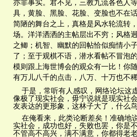
亦非事实。君不见，三教九流各色人
具，黄脸、黑脸、花脸、变脸也不在
简陋的舞台之上，真格是风水轮流转
场。洋洋洒洒的主帖层出不穷；风格
之鲫；机智、幽默的回帖恰似痴情小
了；至于观棋不语，潜水看帖不冒泡
模则跟上海世博会的观众有一比！你
有万儿八千的点击，八万、十万也不
于是，常听有人感叹，网络论坛这
像极了现实社会，毋宁说就是现实社
友表达的更形象，这林子大了，什么
在俺看来，此类论断差矣！准确地
实社会，成功也好，失败也罢，你是
不管高不高兴，满不满意，你都得老