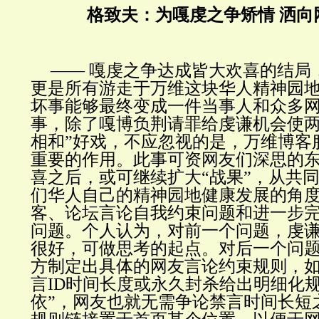
格致夫：为嘎虔之争矫情 洒向
—— 嘎虔之争达成皆大欢喜的结局
更是所有游走于万维这块华人精神园
坏事能够最终变成一件当事人和众多
事，除了嘎博负荆请罪给虔谦机会使两
相和”好戏，不应忽视的是，万维博客
重要的作用。此事可资网友们深思的
喜之后，或可继续扩大“战果”，从共
们华人自己的精神园地健康发展的角
客、论坛言论自我约束问题和进一步
问题。个人认为，对前一个问题，虔谦
很好，可做思考的起点。对后一个问
方制定出具体的网友言论约束规则，
言ID时间长度或永久封杀给出明细化
依”，网友也就无需争论禁言时间长短