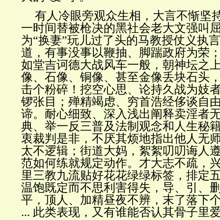
有人冷眼旁观众生相，大言不惭坚
一时间替被枪决的黑社会老大文强叫
为“换妻”玩儿过了头的马教授仗义执
道，有事没事以鞭抽、脚踹政府为荣
如堂吉诃德大战风车一般，朝神坛之
像、石像、铜像、甚至金像丢块石头
击个粉碎！挖空心思、论持久战为妓
锣张目；殚精竭虑、穷首浩经侈谈自
谛。耐心细致、深入浅出阐释卖淫者
典、举一反三普及法制观念和人生秘
衷裁判是非，不厌其烦地指出他人无
太不逻辑；街道大妈，絮絮叨叨诲人
范如何练就规定动作。才大志不疏，
里三教九流贴好花花绿绿标签，排定
温饱既定而不思利害得失，导、引、
平，顶人、加精昼夜不辨，末了落下个生
... 此类表现，又有谁能否认其骨子里