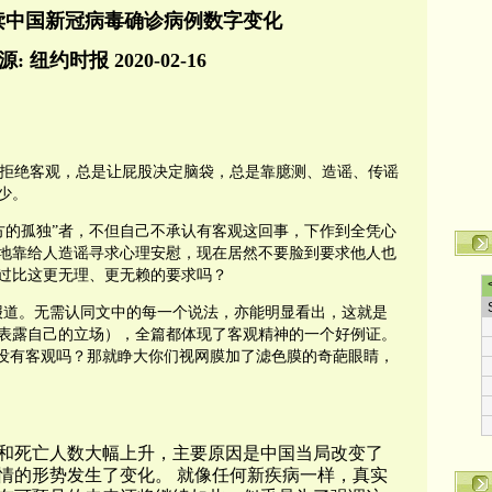
读中国新冠病毒确诊病例数字变化
: 纽约时报 2020-02-16
拒绝客观，总是让屁股决定脑袋，总是靠臆测、造谣、传谣
少。
的孤独”者，不但自己不承认有客观这回事，下作到全凭心
地靠给人造谣寻求心理安慰，现在居然不要脸到要求他人也
过比这更无理、更无赖的要求吗？
道。无需认同文中的每一个说法，亦能明显看出，这就是
表露自己的立场），全篇都体现了客观精神的一个好例证。
人没有客观吗？那就睁大你们视网膜加了滤色膜的奇葩眼睛，
和死亡人数大幅上升，主要原因是中国当局改变了
情的形势发生了变化。 就像任何新疾病一样，真实