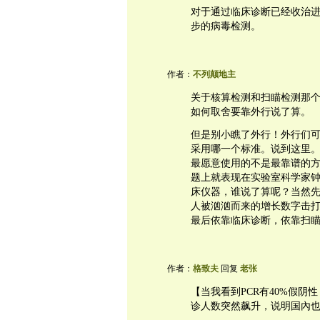
对于通过临床诊断已经收治
步的病毒检测。
作者：
不列颠地主
关于核算检测和扫瞄检测那
如何取舍要靠外行说了算。
但是别小瞧了外行！外行们
采用哪一个标准。说到这里。
最愿意使用的不是最靠谱的
题上就表现在实验室科学家
床仪器，谁说了算呢？当然
人被汹汹而来的增长数字击
最后依靠临床诊断，依靠扫
作者：
格致夫
回复
老张
【当我看到PCR有40%假
诊人数突然飙升，说明国內也