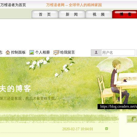
设万维读者为首页
万维读者网 -- 全球华人的精神家园
首 页
新 闻
视 频
博 客
志
控制面板
个人相册
给我留言
夫的博客
第三还是客观，然后才有资格主观。
https://blog.creaders.net/
2020-02-17 10:04:01