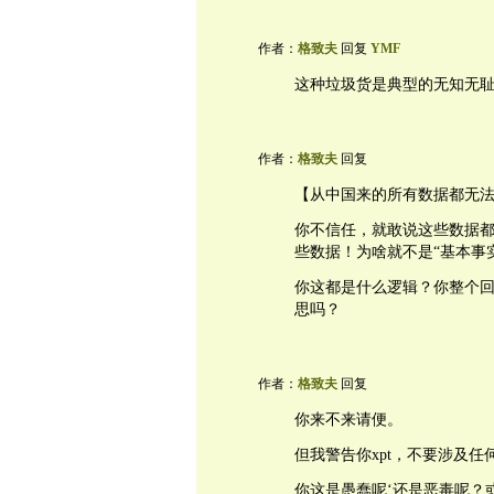
作者：
格致夫
回复
YMF
这种垃圾货是典型的无知无
作者：
格致夫
回复
【从中国来的所有数据都无
你不信任，就敢说这些数据都
些数据！为啥就不是“基本事
你这都是什么逻辑？你整个
思吗？
作者：
格致夫
回复
你来不来请便。
但我警告你xpt，不要涉及
你这是愚蠢呢‘还是恶毒呢？