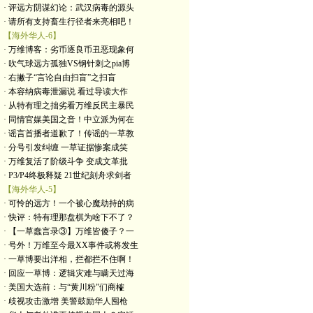
· 评远方阴谋幻论：武汉病毒的源头
· 请所有支持畜生行径者来亮相吧！
【海外华人-6】
· 万维博客：劣币逐良币丑恶现象何
· 吹气球远方孤独VS钢针刺之pia博
· 右撇子“言论自由扫盲”之扫盲
· 本容纳病毒泄漏说 看过导读大作
· 从特有理之拙劣看万维反民主暴民
· 同情官媒美国之音！中立派为何在
· 谣言首播者道歉了！传谣的一草教
· 分号引发纠缠 一草证据惨案成笑
· 万维复活了阶级斗争 变成文革批
· P3/P4终极释疑 21世纪刻舟求剑者
【海外华人-5】
· 可怜的远方！一个被心魔劫持的病
· 快评：特有理那盘棋为啥下不了？
· 【一草蠢言录③】万维皆傻子？一
· 号外！万维至今最XX事件或将发生
· 一草博要出洋相，拦都拦不住啊！
· 回应一草博：逻辑灾难与瞒天过海
· 美国大选前：与“黄川粉”们商榷
· 歧视攻击激增 美警鼓励华人囤枪