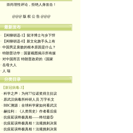
崇尚理性评论，拒绝人身攻击！
@@@ 版 权 公 告 @@@
本博客所发布文章，
最新发布
· 【闲聊胡适-1】留洋博士与乡下悍
除特别注明者外，均为原创。
· 【闲聊胡适-0】新文化旗手头上有
· 中国男足衰败的根本原因是什么？
转载或制作视频，
· 特朗普访华：国宴截图揭示所有媒
· 对中国而言 特朗普政府的《国家
须注明如下版权信息：
· 岳母大人
· 人 瑞
作者（格致夫）和出处（万维链接）
分类目录
【新冠病毒-3】
· 科学之声：为何77位诺奖得主抗议
· 原武汉病毒所科研人员 万字长文
· BBC溯源：全球科学家如何看武汉
· 赫拉利：《人类简史》作者看后疫
· 抗疫延误终极真相——终结篇⑤
· 抗疫延误终极真相！法规挑刺决策
· 抗疫延误终极真相！法规挑刺决策