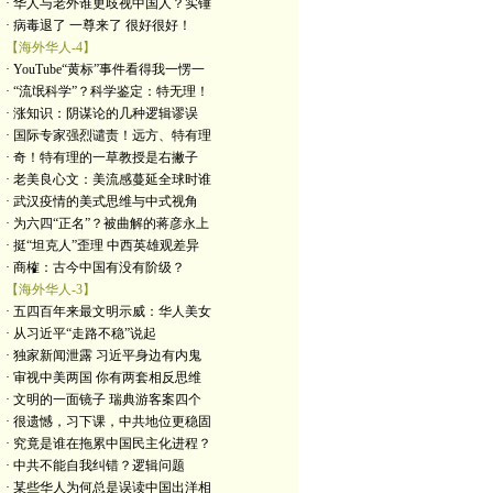
· 华人与老外谁更歧视中国人？实锤
· 病毒退了 一尊来了 很好很好！
【海外华人-4】
· YouTube“黄标”事件看得我一愣一
· “流氓科学”？科学鉴定：特无理！
· 涨知识：阴谋论的几种逻辑谬误
· 国际专家强烈谴责！远方、特有理
· 奇！特有理的一草教授是右撇子
· 老美良心文：美流感蔓延全球时谁
· 武汉疫情的美式思维与中式视角
· 为六四“正名”？被曲解的蒋彦永上
· 挺“坦克人”歪理 中西英雄观差异
· 商榷：古今中国有没有阶级？
【海外华人-3】
· 五四百年来最文明示威：华人美女
· 从习近平“走路不稳”说起
· 独家新闻泄露 习近平身边有内鬼
· 审视中美两国 你有两套相反思维
· 文明的一面镜子 瑞典游客案四个
· 很遗憾，习下课，中共地位更稳固
· 究竟是谁在拖累中国民主化进程？
· 中共不能自我纠错？逻辑问题
· 某些华人为何总是误读中国出洋相