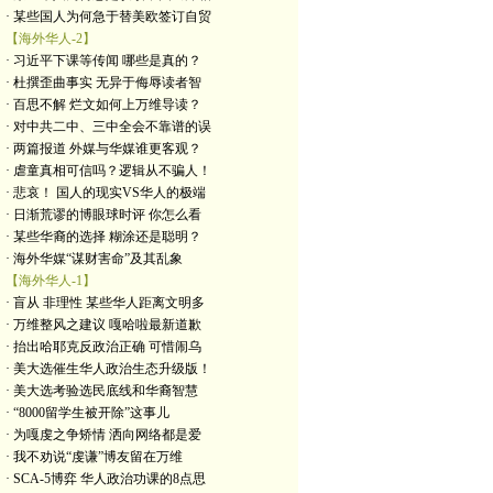
· 某些国人为何急于替美欧签订自贸
【海外华人-2】
· 习近平下课等传闻 哪些是真的？
· 杜撰歪曲事实 无异于侮辱读者智
· 百思不解 烂文如何上万维导读？
· 对中共二中、三中全会不靠谱的误
· 两篇报道 外媒与华媒谁更客观？
· 虐童真相可信吗？逻辑从不骗人！
· 悲哀！ 国人的现实VS华人的极端
· 日渐荒谬的博眼球时评 你怎么看
· 某些华裔的选择 糊涂还是聪明？
· 海外华媒“谋财害命”及其乱象
【海外华人-1】
· 盲从 非理性 某些华人距离文明多
· 万维整风之建议 嘎哈啦最新道歉
· 抬出哈耶克反政治正确 可惜闹乌
· 美大选催生华人政治生态升级版！
· 美大选考验选民底线和华裔智慧
· “8000留学生被开除”这事儿
· 为嘎虔之争矫情 洒向网络都是爱
· 我不劝说“虔谦”博友留在万维
· SCA-5博弈 华人政治功课的8点思