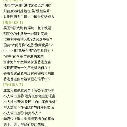
· 法理与“原罪” 港律师公会声明能
· 川普废港特殊地位 美“慢性自杀”
· 香港回归夹生饭：中国最初铸成大
【港台问题-1】
· 美国“逼”武统 两岸统一按下快进
· 明朗化的中共统一台湾时间表
· 谁在剥夺香港500万选民选举权？
· 国共“求同尊异”还是“聚同化异”？
· 中共上将“武统台湾”论意欲何为？
· “占中”的落幕与香港的未来
· 百家海外华文媒体保卫香港宣言
· 实现两岸统一的历史机遇何在？
· 香港普选乱象有没有外部势力的影
· 香港普选的命运掌握在谁手中？
【海外华人-7】
· 北京人都是农民？！蒋公子连环车
· 小人常出丑③ 远方孤独凭空造谣案
· 小人常出丑② 反民主自由案例浅析
· 华人窝里斗“休战期”与何种良知底
· 小人常出丑① 何为小人？
· 华裔快上眼：比疫情更糟心的事来
· 关于川普，华裔们吵起来啦…