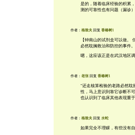
是的，随着临床经验的积累
测的可靠性也有问题（漏诊
作者：
格致夫
回复
香椿树1
【钟南山的试剂盒可以做。 
必然耽搁救治和防控的事件。
嗯，这应该正是在武汉地区
作者：
老张
回复
香椿树1
“还走核算检验的老路必然耽搁
性，马上意识到靠它诊断不
也认识到了临床其他表现重于
作者：
格致夫
回复
水蛇
如果完全不理睬，有些没有