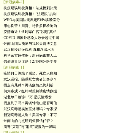
【新冠病毒-2】
· 抗疫延误终极真相！法规挑刺决策
· 抗疫延误终极真相！“法规眼”挑刺
· WHO与美国法规界定P3/P4实验室分
· 用心良苦！川普、特鲁多拒检测为
· 疫情迫近！纽时曝白宫“吵翻”真相
· COVID-19国外感染人数会超过中国
· 钟南山团队预测与我10天前博文意
· 武汉抗疫贻误战机 真相浮出水面
· 科学家实锤依据：新冠病毒非人工
· 强烈谴责阴谋论！27位国际医学专
【新冠病毒-1】
· 疫情何日终结？感染、死亡人数知
· 武汉漏报、隐瞒死亡患者知多少？
· 拐点有几种？再谈疫情态势判断
· 何为客观？纽约时报解读疫情数据
· 湖北单日确诊1.5万 是疫情爆发
· 拐点到了吗？再谈钟南山是否可信
· 武汉病毒是实验室外泄吗？专家深
· 新冠病毒是人造？美国专家：不可
· 钟南山的九点研判值得信任否？
· 病毒“灭活”与“消灭”能混为一谈吗
【港台问题-2】