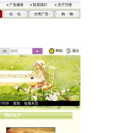
广告服务
联系我们
关于万维
论 坛
分类广告
购 物
帮助
退出
u/7658/
>
复制
>
收藏本页
我的名片