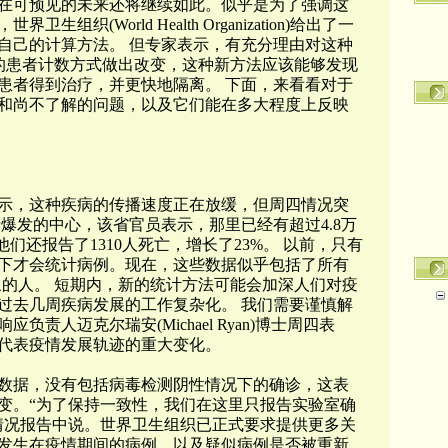
在可预见的未来还将继续如此。似乎是为了强调这
织(World Health Organization)给出了一
自己的计算方法。 但专家表示，有充分理由对这种
疾病的患者计数方式做出改变，这种新方法应该能够发现
患者得到治疗，并更快地隔离。 下面，来看看对于
和尚不了解的问题，以及它们能在多大程度上反映
示，这种疾病的传播速度正在放缓，但周四情况突
爆发的中心，该省官员表示，那里已经有超过4.8万
们还报告了1310人死亡，增长了23%。 以前，只有
下才会统计病例。现在，这些数据似乎包括了所有
象的人。 短期内，新的统计方法可能会加深人们对疫
过去几周疾病发展的工作复杂化。 我们需要谨慎解
责人迈克尔瑞安(Michael Ryan)博士周四表
代表疫情发展轨迹的重大变化。
数据，没有包括病毒检测阴性情况下的确诊，这表
变。“为了保持一致性，我们在这里只报告实验室确
情况报告中说。世界卫生组织已正式要求提供更多关
发生在疫情期间的病例，以及疑似病例是否被重新