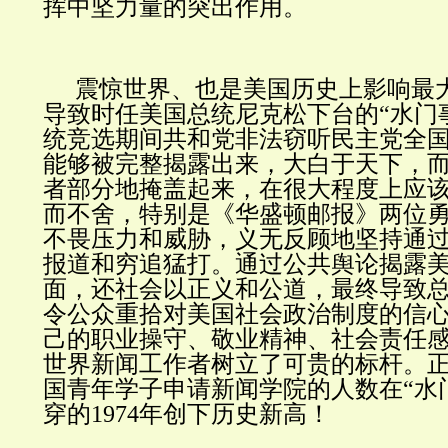
挥中坚力量的突出作用。
震惊世界、也是美国历史上影响最
导致时任美国总统尼克松下台的“水门
统竞选期间共和党非法窃听民主党全
能够被完整揭露出来，大白于天下，
者部分地掩盖起来，在很大程度上应
而不舍，特别是《华盛顿邮报》两位
不畏压力和威胁，义无反顾地坚持通过
报道和穷追猛打。通过公共舆论揭露
面，还社会以正义和公道，最终导致
令公众重拾对美国社会政治制度的信
己的职业操守、敬业精神、社会责任
世界新闻工作者树立了可贵的标杆。
国青年学子申请新闻学院的人数在“水
穿的1974年创下历史新高！