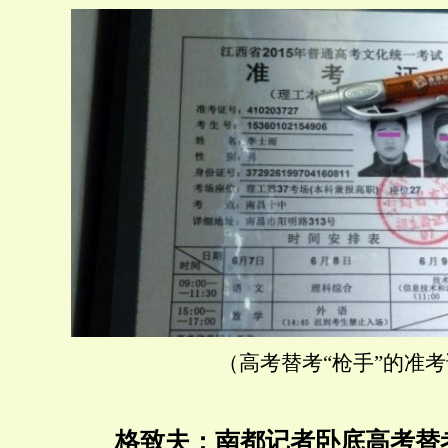
（高考替考“枪手”的准
格致夫：南都
记者
卧底
高考
替