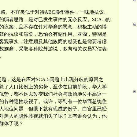
变思路。不宜类似于对待
ABC辱华事件，
一味地抗议、
的
弱者
思路，是对已发生事件的无奈反应。
SCA-5
的
的议案，且不存在针对华裔的恶意。积极主动的博
鼓的抗议和渲染，恐怕会有副作用。亚裔，特别是
客观事实，注意顾及其他族裔的感受也是需要考虑
数族裔，采取各种院外游说，多向相关议员写信表
。
问题，这是在应对
SCA-5问题上出现分歧的原因之
除了人口比例上的劣势，至少在目前阶段，华人学
优势，都不足以改变我们社会与政治地位不高这一
的各种隐性歧视了。或许，等到有一位华裔总统住
人地位问题，但眼下就有现成的例子。白宫里已经
对黑人的隐性歧视就消失了呢？又有谁会认为，他
群体了呢？