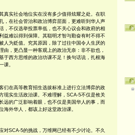
其真实社会地位实在没有多少值得炫耀之处。在职
孔，在社会管治和
政治博弈
层面，
更难听到华人声
活，不仅
选举投票率低，也不关心
议会
和
政府的相
利益难以得到保障。
其聪明才智与勤奋有时不得不
被人为贬值。
究其原因，除了过往中国
令人生厌的
理由，更凸显一种客观上的政治
无奈：非不欲也，
基于
西方思维的政治功课不足！换句话说，扎根海
一课。
客们在高等教育招生选拔标准上进行立法博弈的政
方现实生活政治课。不难理解，
SCA-5
不仅是
攸关
长远的广泛影响着眼，也不仅是美国华人的事，而
位
海外华人，都该上好这堂政治课。
应对
SCA-5的挑战，万维网已经有不少讨论。不久