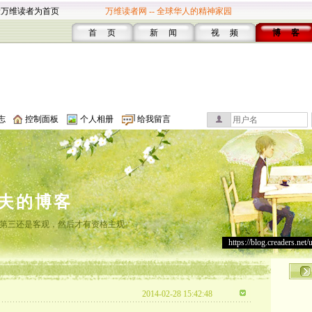
设万维读者为首页
万维读者网 -- 全球华人的精神家园
首 页
新 闻
视 频
博 客
志
控制面板
个人相册
给我留言
夫的博客
第三还是客观，然后才有资格主观。
https://blog.creaders.net/
2014-02-28 15:42:48