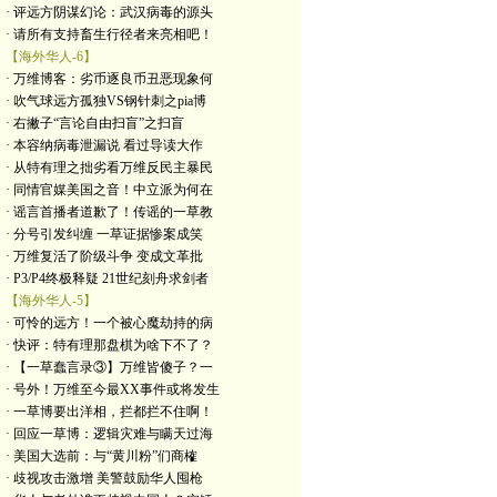
· 评远方阴谋幻论：武汉病毒的源头
· 请所有支持畜生行径者来亮相吧！
【海外华人-6】
· 万维博客：劣币逐良币丑恶现象何
· 吹气球远方孤独VS钢针刺之pia博
· 右撇子“言论自由扫盲”之扫盲
· 本容纳病毒泄漏说 看过导读大作
· 从特有理之拙劣看万维反民主暴民
· 同情官媒美国之音！中立派为何在
· 谣言首播者道歉了！传谣的一草教
· 分号引发纠缠 一草证据惨案成笑
· 万维复活了阶级斗争 变成文革批
· P3/P4终极释疑 21世纪刻舟求剑者
【海外华人-5】
· 可怜的远方！一个被心魔劫持的病
· 快评：特有理那盘棋为啥下不了？
· 【一草蠢言录③】万维皆傻子？一
· 号外！万维至今最XX事件或将发生
· 一草博要出洋相，拦都拦不住啊！
· 回应一草博：逻辑灾难与瞒天过海
· 美国大选前：与“黄川粉”们商榷
· 歧视攻击激增 美警鼓励华人囤枪