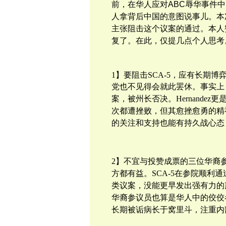
前，在华人应对ABC辱华事件
人拿
背后
中国的意图说事儿。本
主张阻击这个议案的通过。本人
复了。在此，仅提几点个人思考
1】要阻击
SCA-5，应有长期
博
党也不见得会就此罢休。事实上，
案，被州长否决。
Hernand
次都遭挫败，但其愈挫愈勇的精
的关注和支持也能有持久战心态
2】不宜与投赞成票的三位华裔
方都有益。
SCA-5在参院顺利通
类议案，没能更早发出强有力的
华裔参议员也算是华人中的佼佼
长期被诟病长于窝里斗，注重内