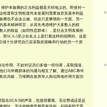
，维护本族裔的正当利益都是天经地义的。
即使对一
达程度和文明程度尚未发展到需要放弃
其
基本利益
族裔也不会这么做。但这只是事情的一方面。另一
的基本精神而言，从首先考虑维护大多数人的权
数
人的权益（如同性恋群体）
，是社会文明发展的
。而
SCA-5至少在名义上是打着这样的招牌的。这是
中，必须十分讲究自己应采取的策略和行动的另一个原
舆论作用。不妨对议员们多做一些功课，采取报道、
他们与华裔群体的沟通与相互了解。通过
ABC辱华
家有目共睹，
万维网在发挥华人舆论阵地作用方面功
对阻击
SCA-5
的声音，也值得重视。无论赞成还是
反
者相比，无论何种声音都是有益的，起码有助于思