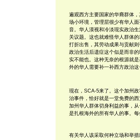
遍观西方主要国家的华裔群体，
场小环境，管理层很少有华人面
音。华人
漠视和
冷淡
现实政治生
关议题。这也就难怪
华人群体的
打折出售，其劳动成果与贡献则
政治生活后遗症这个似是而非的
实不能也。
这种
无奈的根源就是
外的华人需要补一补西方政治这
现在，
SCA-5来了。
这个加州政
治事件，恰好就是一堂免费的西
加州华人
群体切身利益
的事，从
是扎根海外的
所有华人的事。每
有关华人该采取何种立场和举措