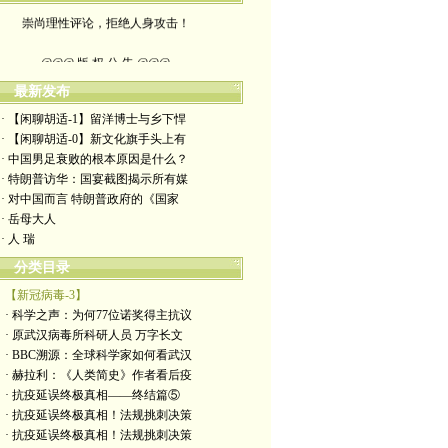
崇尚理性评论，拒绝人身攻击！
@@@ 版 权 公 告 @@@
本博客所发布文章，
最新发布
· 【闲聊胡适-1】留洋博士与乡下悍
除特别注明者外，均为原创。
· 【闲聊胡适-0】新文化旗手头上有
· 中国男足衰败的根本原因是什么？
转载或制作视频，
· 特朗普访华：国宴截图揭示所有媒
· 对中国而言 特朗普政府的《国家
须注明如下版权信息：
· 岳母大人
· 人 瑞
作者（格致夫）和出处（万维链接）
分类目录
【新冠病毒-3】
· 科学之声：为何77位诺奖得主抗议
· 原武汉病毒所科研人员 万字长文
· BBC溯源：全球科学家如何看武汉
· 赫拉利：《人类简史》作者看后疫
· 抗疫延误终极真相——终结篇⑤
· 抗疫延误终极真相！法规挑刺决策
· 抗疫延误终极真相！法规挑刺决策