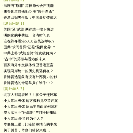
· 法理与“原罪” 港律师公会声明能
· 川普废港特殊地位 美“慢性自杀”
· 香港回归夹生饭：中国最初铸成大
【港台问题-1】
· 美国“逼”武统 两岸统一按下快进
· 明朗化的中共统一台湾时间表
· 谁在剥夺香港500万选民选举权？
· 国共“求同尊异”还是“聚同化异”？
· 中共上将“武统台湾”论意欲何为？
· “占中”的落幕与香港的未来
· 百家海外华文媒体保卫香港宣言
· 实现两岸统一的历史机遇何在？
· 香港普选乱象有没有外部势力的影
· 香港普选的命运掌握在谁手中？
【海外华人-7】
· 北京人都是农民？！蒋公子连环车
· 小人常出丑③ 远方孤独凭空造谣案
· 小人常出丑② 反民主自由案例浅析
· 华人窝里斗“休战期”与何种良知底
· 小人常出丑① 何为小人？
· 华裔快上眼：比疫情更糟心的事来
· 关于川普，华裔们吵起来啦…