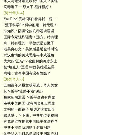
· 华人与老外谁更歧视中国人？实锤
· 病毒退了 一尊来了 很好很好！
【海外华人-4】
· YouTube“黄标”事件看得我一愣一
· “流氓科学”？科学鉴定：特无理！
· 涨知识：阴谋论的几种逻辑谬误
· 国际专家强烈谴责！远方、特有理
· 奇！特有理的一草教授是右撇子
· 老美良心文：美流感蔓延全球时谁
· 武汉疫情的美式思维与中式视角
· 为六四“正名”？被曲解的蒋彦永上
· 挺“坦克人”歪理 中西英雄观差异
· 商榷：古今中国有没有阶级？
【海外华人-3】
· 五四百年来最文明示威：华人美女
· 从习近平“走路不稳”说起
· 独家新闻泄露 习近平身边有内鬼
· 审视中美两国 你有两套相反思维
· 文明的一面镜子 瑞典游客案四个
· 很遗憾，习下课，中共地位更稳固
· 究竟是谁在拖累中国民主化进程？
· 中共不能自我纠错？逻辑问题
· 某些华人为何总是误读中国出洋相