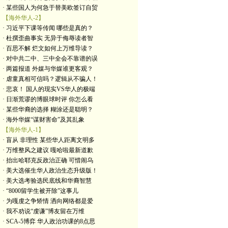
· 某些国人为何急于替美欧签订自贸
【海外华人-2】
· 习近平下课等传闻 哪些是真的？
· 杜撰歪曲事实 无异于侮辱读者智
· 百思不解 烂文如何上万维导读？
· 对中共二中、三中全会不靠谱的误
· 两篇报道 外媒与华媒谁更客观？
· 虐童真相可信吗？逻辑从不骗人！
· 悲哀！ 国人的现实VS华人的极端
· 日渐荒谬的博眼球时评 你怎么看
· 某些华裔的选择 糊涂还是聪明？
· 海外华媒“谋财害命”及其乱象
【海外华人-1】
· 盲从 非理性 某些华人距离文明多
· 万维整风之建议 嘎哈啦最新道歉
· 抬出哈耶克反政治正确 可惜闹乌
· 美大选催生华人政治生态升级版！
· 美大选考验选民底线和华裔智慧
· “8000留学生被开除”这事儿
· 为嘎虔之争矫情 洒向网络都是爱
· 我不劝说“虔谦”博友留在万维
· SCA-5博弈 华人政治功课的8点思