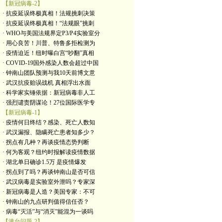
【新冠病毒-2】
· 抗疫延误终极真相！法规挑刺决策
· 抗疫延误终极真相！“法规眼”挑刺
· WHO与美国法规界定P3/P4实验室分
· 用心良苦！川普、特鲁多拒检测为
· 疫情迫近！纽时曝白宫“吵翻”真相
· COVID-19国外感染人数会超过中国
· 钟南山团队预测与我10天前博文意
· 武汉抗疫贻误战机 真相浮出水面
· 科学家实锤依据：新冠病毒非人工
· 强烈谴责阴谋论！27位国际医学专
【新冠病毒-1】
· 疫情何日终结？感染、死亡人数知
· 武汉漏报、隐瞒死亡患者知多少？
· 拐点有几种？再谈疫情态势判断
· 何为客观？纽约时报解读疫情数据
· 湖北单日确诊1.5万 是疫情爆发
· 拐点到了吗？再谈钟南山是否可信
· 武汉病毒是实验室外泄吗？专家深
· 新冠病毒是人造？美国专家：不可
· 钟南山的九点研判值得信任否？
· 病毒“灭活”与“消灭”能混为一谈吗
【港台问题-2】