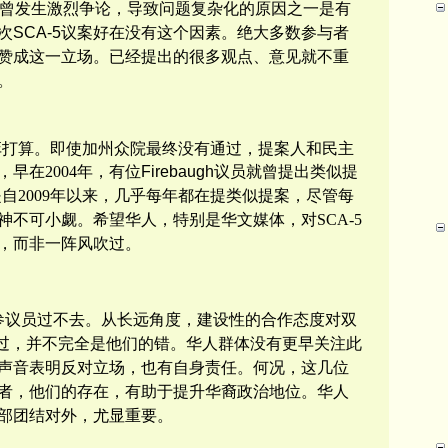
中曾发生激烈争论，导致问题复杂化的原因之一是有
次
SCA-5议案好在没有这个因素。
绝大多数参与者
赞成这一立场。
已经提出的很多观点、意见就不重
。
弈打算。即使加州众院最终没有通过，提案人和民主
早在2004年，有位
Firebaugh议员
就
曾提出类似提
ez更是自2009年以来，几乎每年都在提类似提案，尽管每
神不可小觑。希望华人，特别是华文媒体，对
SCA-5
，而非一阵风吹过。
参议员过不去。从长远角度，建设性的合作态度对双
过，
并不完全是他们的错。
华人群体没有更早关注此
声音表明反对立场，也有自身责任。何况，这几
位
者，他们的存在，有助于提升华裔政治地位。华人
部团结对外，尤显重要。