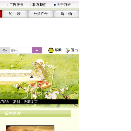
广告服务
联系我们
关于万维
论 坛
分类广告
购 物
帮助
退出
u/7658/
>
复制
>
收藏本页
我的名片