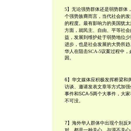
5】无论强势
群体还是弱势群体
个强势族裔而言，
当代社会的发
的程度。最有影响力
的
美国犹太
方面，就民主、自由、平等社会
益，发展到维护处于弱势地位
少
进步，也是社会发展的大势所趋
华人在
阻击
SCA-5议案过程
因。
6】华文媒体应积极发挥桥梁和
访谈、邀请发表文章等方式加强
事件和
SCA-5两个大事件，大
不可没。
7】海外华人群体中出现
个别反
对
，都是一种关心。与漠不关心