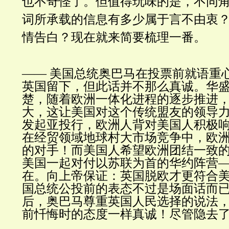
也不奇怪了。但值得玩味的是，不同
词所承载的信息有多少属于言不由衷
情告白？现在就来简要梳理一番。
—— 美国总统奥巴马在投票前就语重
英国留下，但此话并不那么真诚。华
楚，随着欧洲一体化进程的逐步推进
大，这让美国对这个传统盟友的领导
发起亚投行，欧洲人背对美国人积极
在经贸领域地球村大市场竞争中，欧
的对手！而美国人希望欧洲团结一致
美国一起对付以苏联为首的华约阵营
在。向上帝保证：英国脱欧才更符合
国总统公投前的表态不过是场面话而
后，奥巴马尊重英国人民选择的说法
前忏悔时的态度一样真诚！尽管隐去