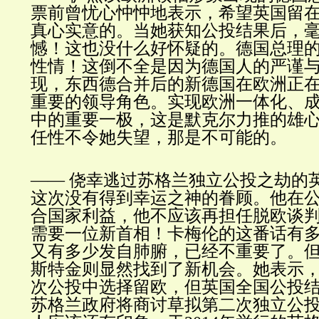
票前曾忧心忡忡地表示，希望英国留
真心实意的。当她获知公投结果后，
憾！这也没什么好怀疑的。德国总理
性情！这倒不全是因为德国人的严谨
现，东西德合并后的新德国在欧洲正
重要的领导角色。实现欧洲一体化、
中的重要一极，这是默克尔力推的雄
任性不令她失望，那是不可能的。
—— 侥幸逃过苏格兰独立公投之劫的
这次没有得到幸运之神的眷顾。他在
合国家利益，他不应该再担任脱欧谈
需要一位新首相！卡梅伦的这番话有
又有多少发自肺腑，已经不重要了。
斯特金则显然找到了新机会。她表示
次公投中选择留欧，但英国全国公投
苏格兰政府将商讨草拟第二次独立公