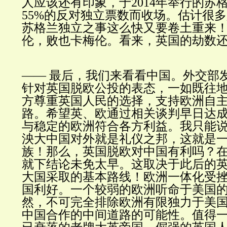
人应该还有印象，于
2014年举行的
55%的反对独立票数而收场。估计很
苏格兰独立之事这么快又要卷土重来
伦，败也卡梅伦。看来，英国的劫数
—— 最后，我们来看看中国。外交部
针对英国脱欧公投的表态，一如既往
方尊重英国人民的选择，支持欧洲自
路。希望英、欧通过相关谈判早日达
与稳定的欧洲符合各方利益。我只能
泱大中国对外就是礼仪之邦，这就是
族！那么，英国脱欧对中国有利吗？
就下结论未免太早。这取决于此后的
大国采取的基本路线！欧洲一体化受
国利好。一个较弱的欧洲听命于美国
然，不可完全排除欧洲有限独力于美
中国合作的中间道路的可能性。值得