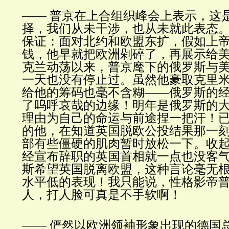
—— 普京在上合组织峰会上表示，这
择，我们从未干涉，也从未就此表态
保证：面对北约和欧盟东扩，假如上
钱，他早就把欧洲剁碎了，再展示给
克兰动荡以来，普京麾下的俄罗斯与
一天也没有停止过。虽然他豪取克里
给他的筹码也毫不含糊——俄罗斯的
了呜呼哀哉的边缘！明年是俄罗斯的
理由为自己的命运与前途捏一把汗！
的他，在知道英国脱欧公投结果那一
部有些僵硬的肌肉暂时放松一下。收
经宣布辞职的英国首相就一点也没客
斯希望英国脱离欧盟，这种言论毫无
水平低的表现！我只能说，性格影帝
人，打人脸可真是不手软啊！
—— 俨然以欧洲领袖形象出现的德国