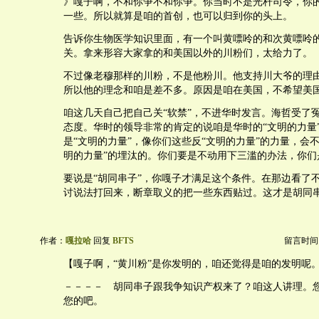
》嘎子啊，不和你争不和你争。你当时不是光杆司令，你
一些。所以就算是咱的首创，也可以归到你的头上。
告诉你生物医学知识里面，有一个叫黄嘌呤的和次黄嘌呤
关。拿来形容大家拿的和美国以外的川粉们，太给力了。
不过像老穆那样的川粉，不是他粉川。他支持川大爷的理
所以他的理念和咱是差不多。原因是咱在美国，不希望美
咱这几天自己把自己关“软禁”，不进华时发言。海哲受了
态度。华时的领导非常的肯定的说咱是华时的“文明的力量
是“文明的力量”，像你们这些反“文明的力量”的力量，会
明的力量”的埋汰的。你们要是不动用下三滥的办法，你们
要说是“胡同串子”，你嘎子才满足这个条件。在那边看了
讨说法打回来，断章取义的把一些东西贴过。这才是胡同
作者：
嘎拉哈
回复
BFTS
留言时间：20
【嘎子啊，“黄川粉”是你发明的，咱还觉得是咱的发明呢
－－－－ 胡同串子跟我争知识产权来了？咱这人讲理。
您的吧。