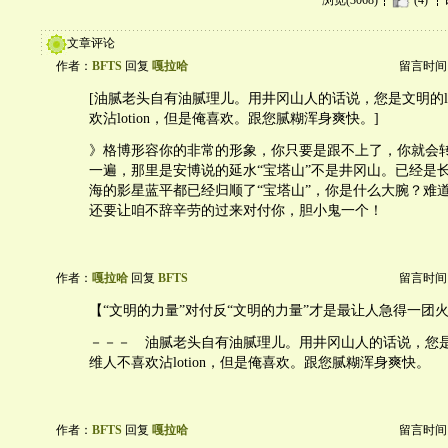
浏览(3068)
(4)
文章评论
作者：
BFTS
回复
嘎拉哈
留言时间：20
[油腻老头自有油腻理儿。用井冈山人的话说，您是文明的lo
欢沾lotion，但是俺喜欢。跟您腻糊浑身爽快。]
》格博形容你的非常的形象，你只要是跟不上了，你就会
一遍，那里是安博说的延水“宝塔山”不是井冈山。已经是
海的影星蓝平都已经归顺了“宝塔山”，你是什么大腕？难
还要让咱不辞辛劳的过来对付你，胆小鬼一个！
作者：
嘎拉哈
回复
BFTS
留言时间：20
【“文明的力量”对付反“文明的力量”才是最让人急得一团
－－－ 油腻老头自有油腻理儿。用井冈山人的话说，您是文明
维人不喜欢沾lotion，但是俺喜欢。跟您腻糊浑身爽快。
作者：
BFTS
回复
嘎拉哈
留言时间：20