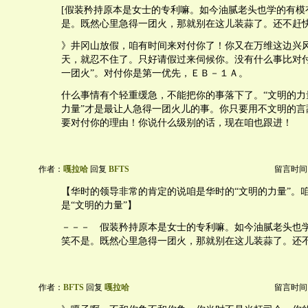
[假装矜持原本是女士的专利嘛。如今油腻老头也学的有模
是。既然心里急得一团火，那就别在这儿装蒜了。还不赶快
》井冈山放假，咱有时间来对付你了！你又在万维这边兴
天，就忍不住了。只好请假过来伺候你。没有什么事比对付
一团火”。对付你是第一优先，ＥＢ－１Ａ。
什么事情有个轻重缓急，不能把你的事落下了。“文明的力
力量”才是最让人急得一团火儿的事。你只要用不文明的言
要对付你的理由！你说什么级别的话，现在咱也跟进！
作者：
嘎拉哈
回复
BFTS
留言时间：20
【华时的领导非常的肯定的说咱是华时的“文明的力量”。
是“文明的力量”】
－－－ 假装矜持原本是女士的专利嘛。如今油腻老头也
笑不是。既然心里急得一团火，那就别在这儿装蒜了。还
作者：
BFTS
回复
嘎拉哈
留言时间：20