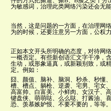
件的方式把撕逼、撕B、B脸之类十分
为敏感词，治理此类网络污染还会无
当然，这是问题的一方面，在
治理网
为的时候，还要注意另一方面，公权
正如本文开头所明确的态度，对待网
一概否定。有些新创语汇文字干净，
生动，或形象逼真，或新颖别致，或
定。例如：
囧、颜值、脑补、脑洞、秒杀、秒懂
槽、槽点、躺枪、逆袭、宅男、宅女
高富帅、白富美、小鲜肉、女汉子、
键盘侠、萌萌哒、么么哒、打酱油、
恐、羡慕嫉妒恨、不要不要的，等等