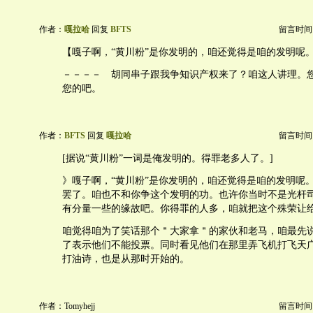
作者：
嘎拉哈
回复
BFTS
留言时间：20
【嘎子啊，“黄川粉”是你发明的，咱还觉得是咱的发明呢
－－－－ 胡同串子跟我争知识产权来了？咱这人讲理。
您的吧。
作者：
BFTS
回复
嘎拉哈
留言时间：20
[据说“黄川粉”一词是俺发明的。得罪老多人了。]
》嘎子啊，“黄川粉”是你发明的，咱还觉得是咱的发明呢
罢了。咱也不和你争这个发明的功。也许你当时不是光杆
有分量一些的缘故吧。你得罪的人多，咱就把这个殊荣让
咱觉得咱为了笑话那个＂大家拿＂的家伙和老马，咱最先说
了表示他们不能投票。同时看见他们在那里弄飞机打飞天
打油诗，也是从那时开始的。
作者：Tomyhejj
留言时间：20