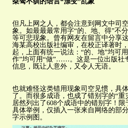
桀骜不驯的语言“漂变”乱象
但凡上网之人，都会注意到网文中司
象。如最最最常用字“的、地、得”不分
等可悲现象。曾有网友在留言中分享
海某高校出版社编审，在校正译著时
起，上面有统一说法：“的、地”均可用
作”均可用“做”……。这是一位出版社
信息，既让人意外，又令人无语。
也就难怪这类错用现象司空见惯，具
了。而很多成语，也成了错别字的“重
居然列出了608个成语中的错别字！
具体举例，仅插入一张来自网络的部
字示例图。