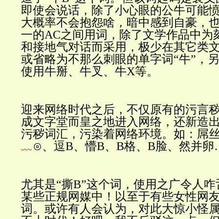
即使会说话，除了小心眼的公牛可能
大概率不会抱怨啥，暗中感到自豪，
一的AC之间用词，除了文学作品中为
和接地气对话而采用，极少在其它类
或省略为不那么刺眼的单字词“牛”，
使用牛掰、牛叉、牛X等。
迎来网络时代之后，不仅原有的污言
成文字堂而皇之地进入网络，还新造
污秽词汇，污染着网络环境。如：屌丝
﹏⊙、逗B、懵B、B格、B脸、然并卵
尤其是“撕B”这个词，使用之广令人
某些正规网媒中！以至于有些女性网
词。或许有人会认为，对此大惊小怪