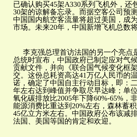
已确认购买45架A330系列飞机外，
30架的谅解备忘录。而据空客公司预测
中国国内航空客流量将超过美国，成
市场。未来20年，中国新增飞机总数将达
李克强总理首访法国的另一个亮点
总统时宣布，中国政府已制定应对气
贡献文件，并向《联合国气候变化框
交。这份总耗资高达41万亿人民币的
诺，确定了中国自主行动目标，即：二氧
年左右达到峰值并争取尽早达峰；单
氧化碳排放比2005年下降60%-65%
能源消费比重达到20%左右，森林蓄积量
45亿立方米左右。中国政府公布该减
法国、美国等国的肯定和欢迎。