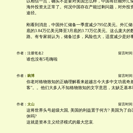
以相信一点，确实不是要对美国怎么样，中国有巨额外汇
海外投资太正常了。何况中国存在产能过剩问题，对外投
途径。
刚看到消息，中国外汇储备一季度减少795亿美元。外汇储备
底的3.84万亿美元降至3月底的3.73万亿美元。这么庞大
路。有专家就认为，储备过多，风险也大，适度减少是好
作者：注册笔名2
留言时间：20
谁也没有5毛嗨啦
作者：
豌博
留言时间：20
你老对格物致知的正确理解看来超越古今大多中文功底奇差
客”。。他们大多人不知格物致知的文字意思，太缺乏基本
作者：
太山
留言时间：20
这将世界头号超级大国, 美国的利益置于何方? 美国为了
休吗?
这就是资本主义经济模式的最大悲哀.