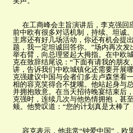
笑声。
在工商峰会主旨演讲后，李克强回
前中欧有很多对话机制，持续、坦诚。
主席还有好几场活动，你还有机会提
题，我一定坦诚回答你。”场内再次发
举右臂，向总理竖起大拇指。在中欧
克在致辞结尾说：“下面有请我的朋友
讲，告诉我们中欧城镇化还需要开展哪
克强建议中国与会者们多去卢森堡看
相的容克笑得合不拢嘴。他站起身与
并拥抱致意。在当天招待晚宴结束后
克强时，连续几次与他热情拥抱，甚
颊。他赞叹道：“您的计划真是太棒了
容克表示，他非常“钟爱中国”，欧