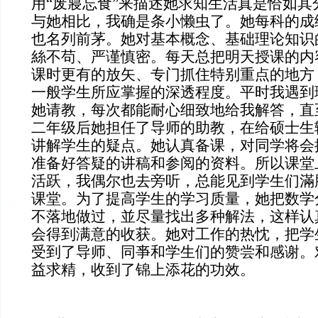
用“废寢忘食”来描述她求知生活真是恰如其
与她相比，我确是条小懒虫了。她每科的成
也名列前茅。她对基本概念、基础理论知识
絲不苟、严谨慎密。每天总把明天授课的内
课时更有的放矢、专门抓住特别重点的地方
一般学生所应掌握的深透程度。平时我遇到
她请教，每次都能耐心细致地给我解答，直
二年级后她担任了导师的助教，在给硕士生
讲解学生的疑点。她认真备课，对同学将会
准备好答疑的讲稿和参阅的资料。所以课堂
活跃，我偶尔也去旁听，总能见到学生们滿
课堂。为了提高学生的学习质量，她把数学
不落地做过，並尽量找出多种解法，这样认
会得到满意的收获。她对工作的热忱，把学
受到了导师、同亊和学生们的赞尝和感谢。
益求精，收到了锦上添花的功效。