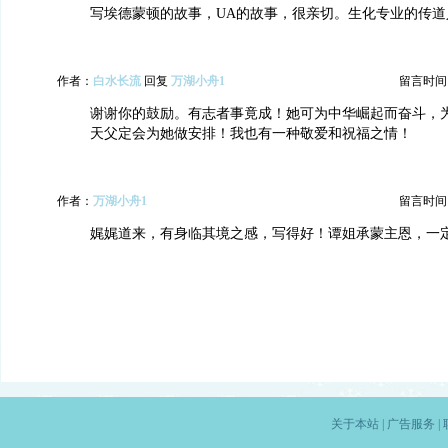
写埃德蒙顿的故事，UA的故事，很亲切。生化专业的传道
作者：
白水长流
回复
万湖小舟1
留言时间：20
谢谢你的鼓励。有志者事竟成！她可为中华崛起而奋斗，
天父定会为她做安排！我也有一种敬爱和祝福之情！
作者：
万湖小舟1
留言时间：20
娓娓道来，有身临其境之感，写得好！谭姐承蒙主恩，一
关于本站
|
广告服务
|