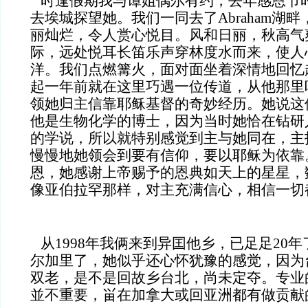
时逢假期我与谭姐偶尔有约，去年感恩节
去埃城探望她。我们一同去了Abraham湖
丽灿烂，令人赏心悦目。风和日丽，秋高气
际，远处悦耳长笛乐声穿林度水而来，使人
洋。我们点燃篝火，面对面坐着深情地回忆
起一年前就在这里巧遇一位传道，从他那里
领她归主信靠耶稣基督的奇妙经历。她说这
他是生物化学的博士，因为当时她恰在钻研
的学说，所以就特别感觉到主与她同在，主
慢慢地她领会到要有信仰，要以耶稣为依靠
恩，她感谢上帝赐予的恩典如天上的星星，
像亚伯拉罕那样，对主充满信心，相信一切
从1998年我俩来到异囯他乡，已足足20
尔加里了，她似乎还心怀犹豫的感觉，因为
双老，是不是回故乡台北，尚未定夺。专业
並不重要，畄在加拿大或回亚洲都有做贡献