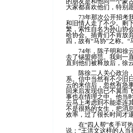
的朋友是和他同一个蒙
大家都喜欢他们，特别
73年那次公开招考我
和旧情人走了不少。剩
繁，索性自名为孙山协
哈协会。插青们不肯放
四，故有“马协”之称。
74年，陈子明和徐云
去了锡盟师范。我则一
直到他们被释放后，徐
陈徐二人关心政治，
系。信中当然有不少旧
云的来信后，忽然有急
回来后发现信已不翼而
事也在情理之中。他当
云马上考虑到不能牵连
不是很熟的女生，把消
效率，过了很长时间才
在“四人帮”炙手可热
说：“王洪文这样的人当