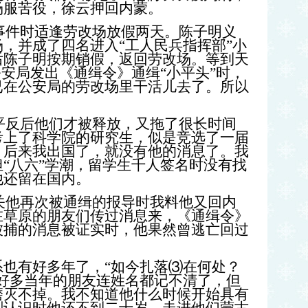
场服苦役，徐云押回内蒙。
事件时适逢劳改场放假两天。陈子明义
，并成了四名进入“工人民兵指挥部”小
后陈子明按期销假，返回劳改场。等到天
公安局发出《通缉令》通缉“小平头”时，
已在公安局的劳改场里干活儿去了。所以
平反后他们才被释放，又拖了很长时间
考上了科学院的研究生，似是竞选了一届
。后来我出国了，就没有他的消息了。我
“八六”学潮，留学生千人签名时没有找
他还留在国内。
关他再次被通缉的报导时我料他又回内
在草原的朋友们传过消息来，《通缉令》
被捕的消息被证实时，他果然曾逃亡回过
有好多年了，“如今扎落⑶在何处？
好多当年的朋友连姓名都记不清了，但
磨灭不掉。我不知道他什么时候开始具有