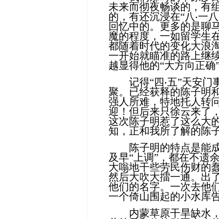
未来而彻夜畅谈的，有组
的，有还沉浸在“八
‧
一八
回忆中的。更多的是聊
魔的程度，一如留学生
都随着时代的变化大浪
一开始就瞄准的路上继
越显得他的“大方向正确
记得“四
‧
五”天安门
聚。已经获释的陈子明
强人所难，特地托人转
迎！但后来只徐云来了
这次陈子明惹了这么大
知，正和我所了解的陈
陈子明的特点是能成事
及早“上调”，都在不遗
大嗡地干些劳民伤财的
然后大吹大擂一通。出
他们的名字。一次去他
一个倚山围起的小水库
内蒙草原干旱缺水，在