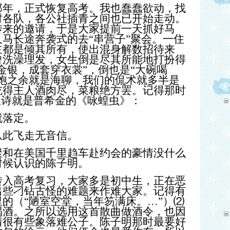
，正式恢复高考。我也蠢蠢欲动，找
时各队，各公社插青之间也已开始走动。
传来的邀请，于是大家提前一天抓好马
马长途奔袭式的去“串营子”聚会。一住
主都是倾其所有，使出混身解数招待来
曾洗澡理发，女生倒是尽其所能地打扮得
金银，成套穿衣裳”，倒也是“大碗喝
饱之余就是海聊，我们的侃术就多半是
吃得主人酒肉尽，菜粮绝方罢。记得那时
队诗就是普希金的《咏蝗虫》：
就落定。
从此飞走无音信。
在美国千里趋车赴约会的豪情没什么
时候认识的陈子明。
高考复习，大家多是初中生，正在恶
出些刁钻古怪的难题来作难大家。记得有
的（“陋室空堂，当年笏满床。…”）⑵
喝酒。之所以选用这首散曲做酒令，也因
情很有些象落难公子。陈子明那时最要好