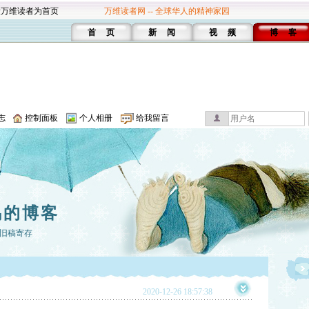
设万维读者为首页
万维读者网 -- 全球华人的精神家园
首 页
新 闻
视 频
博 客
志
控制面板
个人相册
给我留言
鸣的博客
旧稿寄存
2020-12-26 18:57:38