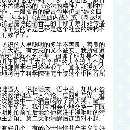
刚认识时他还不到二十岁，走进他们蒙古
一本孟德斯鸠的《论法的精神》。那时中
作，一般插青的蒙古包里仍是“雄文四
着一两本如《法兰西内战》或《哥达纲
当消息最快的插青里的干部子弟开始传播
。陈子明的话题已经是这个社会的结构不
没有效率了。
识的人里聪明的多半不善良，善良的
多无大志。有大志的又不诚实。我所知道
精英”里就不乏此辈。但陈子明却是个例
几乎刚进“工农兵学员”的大学没几个月
时他那届学生已经毕业了。算来他没怎么
劲地考进了科学院研究生院这个中国首屈
逼人，说起话来一语中的，却从不耸
唐的政治概念与人争论。道同则与谋，道
一次聚会中一个插青喝醉了酒大哭，嘴里
辈的车轳话。我们互相会心地交换一下眼
子明则忙前忙后地给他擦洗干净呕吐的污
地主之谊。第二天他清醒后连道对不起。
好几个。有醉心于憧憬共产主义美好