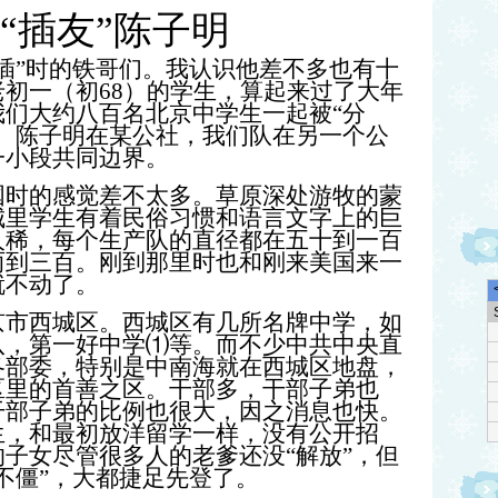
“插友”陈子明
”时的铁哥们。我认识他差不多也有十
初一（初68）的学生，算起来过了大年
们大约八百名北京中学生一起被“分
。陈子明在某公社，我们队在另一个公
一小段共同边界。
的感觉差不太多。草原深处游牧的蒙
城里学生有着民俗习惯和语言文字上的巨
人稀，每个生产队的直径都在五十到一百
两到三百。刚到那里时也和刚来美国来一
就不动了。
西城区。西城区有几所名牌中学，如
八，第一好中学⑴等。而不少中共中央直
各部委，特别是中南海就在西城区地盘，
区里的首善之区。干部多，干部子弟也
干部子弟的比例也很大，因之消息也快。
生，和最初放洋留学一样，没有公开招
子女尽管很多人的老爹还没“解放”，但
不僵”，大都捷足先登了。