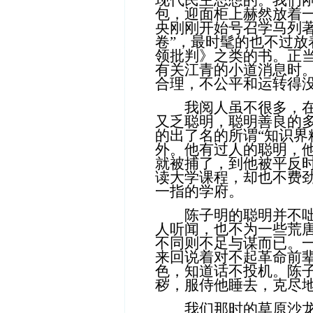
现代民主思想的。我们
包，迎面柜上赫然放着
央刚刚开始号召学马列著
卷”，最时髦的也不过放
领批判》之类的书。正
有关江青的小道消息时
合理，不公平和运转得
我阅人虽不很多，在见
又乏聪明，聪明善良的
的出了名的所谓“知识界
外。他有过人的聪明，他
就被捕了，到他被平反
读大学课程，却也不费
一指的学府。
陈子明的聪明并不咄咄
人听闻，也不为一些荒
不同则不足与谋而已。
来回说着对不起革命前
色，知道话不投机。陈
秽，服侍他睡去，克尽
我们那时的草原沙龙有