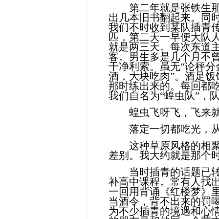
第二年就是张铁生那年
出几本旧书翻起来。同
我们不时收到某队插青
匹，第二天一早便大队人
就是两三天。每次东道
客。男生多是几个月不
干净利索。虽无“论秤分
酒，大块吃肉”。酒足饭
那时练出来的。每回都
我们自名为“蝗虫队”，
蝗虫飞呀飞，飞来
落定一切都吃光，
这种草原风格的相聚和
差别。我大约就是那个
当时插青的话题已转入
补高中课程。常有人找
一回用背诵《红楼梦》里
当酒令，背不出来的罚
为不少插青的境遇和心