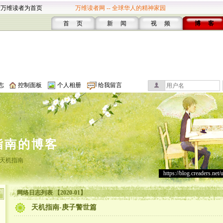
设万维读者为首页
万维读者网 -- 全球华人的精神家园
首 页
新 闻
视 频
博 客
志
控制面板
个人相册
给我留言
指南的博客
天机指南
https://blog.creaders.net/
网络日志列表 【2020-01】
天机指南-庚子警世篇