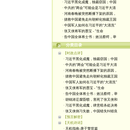
· 习近平黑化成魔，独裁窃国；中国
· 中共的“两会”可能会是习近平大清
· 河南春晚被突然断播下架的原因，
· 拯救中国避免走向朝鲜化独裁王国
· 中国军人如何在习近平的“大清洗”
· 张又侠将军的墨宝 - "生命
· 告中国全体将士书：效法蔡锷，举
分类目录
【时政点评】
· 习近平黑化成魔，独裁窃国；中国
· 中共的“两会”可能会是习近平大清
· 河南春晚被突然断播下架的原因，
· 拯救中国避免走向朝鲜化独裁王国
· 中国军人如何在习近平的“大清洗”
· 张又侠将军的墨宝 - "生命
· 告中国全体将士书：效法蔡锷，举
· 胡锦涛迂腐昏聩，害死了张又侠和
· 习近平黑化成魔，肆意暗杀处决将
· 张又侠倒习失败，中国错失纠错良
【预言解密】
【天机诗词】
· 天机指南-庚子警世篇