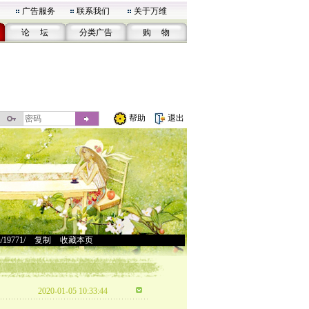
广告服务
联系我们
关于万维
论 坛
分类广告
购 物
帮助
退出
u/19771/
>
复制
>
收藏本页
2020-01-05 10:33:44