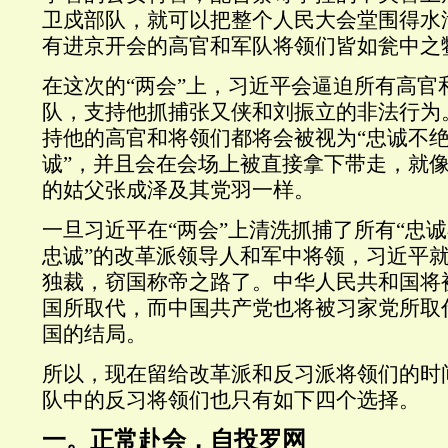
卫戍部队，就可以把整个人民大会堂围得水
有进京开会的高官和军队将领们皆如瓮中之
在这次的“两会”上，习近平会逼迫所有高官
队，支持他抓捕张又侠和刘振立的非法行为
持他的高官和将领们都将会被视为“忠诚不
诚”，并且会在会场上被直接拿下带走，就
的姑父张成泽及其党羽一样。
一旦习近平在“两会”上清洗抓捕了所有“忠
忠诚”的改革派领导人和军中将领，习近平
独裁，窃国称帝之路了。中华人民共和国将
国所取代，而中国共产党也将被习家党所取
国的结局。
所以，现在留给改革派和反习派将领们的时
队中的反习将领们也只有如下四个选择。
一。正常赴会，自投罗网