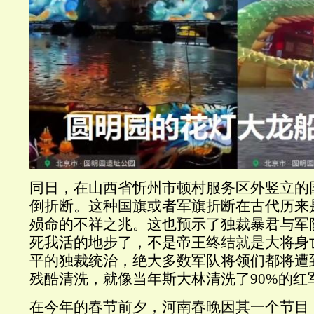
同日，在山西省忻州市顿村服务区外竖立的
倒折断。这种国旗或者军旗折断在古代历来
殒命的不祥之兆。这也预示了独裁暴君与军
死我活的地步了，不是帝王终结就是大将身
平的独裁统治，绝大多数军队将领们都将遭
残酷清洗，就像当年斯大林清洗了
90%
的红
在今年的春节前夕，河南春晚因其一个节目