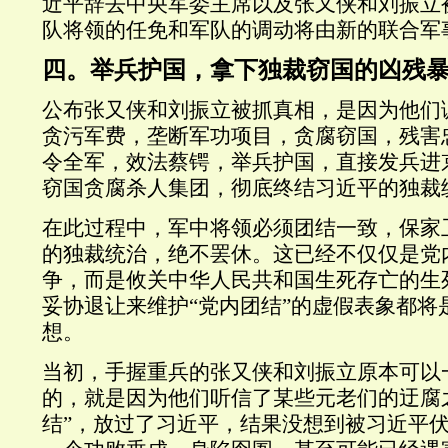
近平辞去中央军委主席以及张又侠和刘振立
队将领的任免和军队的调动将由新的联合军
四。举兵护国，拿下独裁窃国的凶残
公布张又侠和刘振立被抓真相，是因为他们
贪污军费，垄断军功项目，贪腐窃国，残害
令全军，效法蔡锷，举兵护国，直接发兵进
窃国贪腐杀人集团，彻底终结习近平的独裁
在此过程中，军中将领必须团结一致，保家
的独裁统治，绝不罢休。这已经不仅仅是党
争，而是攸关中华人民共和国生死存亡的生
妥协退让来维护“党内团结”的虚假表象都将
想。
当初，手握重兵的张又侠和刘振立原本可以
的，就是因为他们听信了某些元老们的迂腐
结”，放过了习近平，结果没想到被习近平