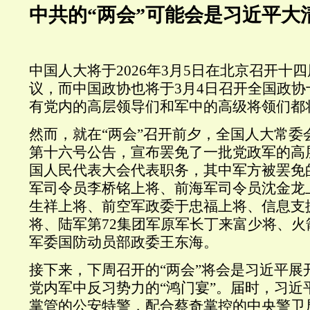
中共
的
“两会”可能
会
是习近平大
中国人大将于
2026
年
3
月
5
日在北京召开十四
议，而中国政协也将于
3
月
4
日召开全国政协
有党内的高层领导们和军中的高级将领们都将
然而，就在“两会”召开前夕，全国人大常委
第十六号公告，宣布罢免了一批党政军的高
国人民代表大会代表职务，其中军方被罢免
军司令员李桥铭上将、前海军司令员沈金龙
生祥上将、前空军政委于忠福上将、信息支
将、陆军第
72
集团军原军长丁来富少将、火
军委国防动员部政委王东海。
接下来，下周召开的“两会”将会是习近平展
党内军中反习势力的“鸿门宴”。届时，习近
掌管的公安特警，配合蔡奇掌控的中央警卫