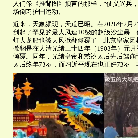
人们像《推背图》预言的那样，“仗义兴兵，
场倒习护国运动。
近来，天象频现，天道已昭。在
2026
年
2
月
2
0
刮起了罕见的最大风速
1
级的超级沙尘暴。
灯大龙船也被大风掀翻倾覆了。北京皇家园
掀翻是在大清光绪三十四年（
1908
年）元月
倾覆。同年，光绪皇帝和慈禧太后先后驾崩
太后终年
73
岁，而习近平现在也正好
73
岁。