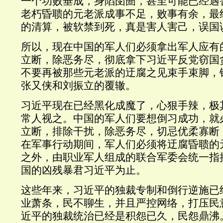
一个功败垂成，身陷囹圄，甚至可能已经遇
老朽昏聩的元老派成事不足，败事有余，最
的清算，被软禁到死，真是害人害己，误国
所以，现在中国的军人们必须拿出军人应有
立断，除恶务尽，彻底拿下习近平反党窃国
不要再被那些元老派的迂腐之见束手束脚，
张又侠和刘振立的覆辙。
习近平现在已经黑化成魔了，心狠手辣，极
常人视之。中国的军人们要想倒习成功，就
立断，排除干扰，
除恶务尽，
切忌优柔寡断
在军事行动期间，军人们必须将迂腐昏聩的
之外，由职业军人组成的联合军委会统一指
国的凶残暴君习近平为止。
这些年来，习近平的独裁专制和倒行逆施已
业萧条，民不聊生，并且严控网络，打压民
近平的独裁统治已经是积怨已久，民怨鼎沸