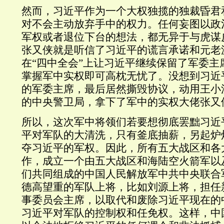
然而，习近平作为一个大权独揽的独裁昏君
对不会主动放弃手中的权力。任何妄图以政
军权或者退位下台的想法，都无异于与虎谋
张又侠就是听信了习近平的谎言承诺和元老
在“四中全会”上让习近平继续保留了军委主
掌握军中实权即可高枕无忧了。没想到习近
的军委主席，最后居然撕毁协议，动用王小
的中央警卫局，拿下了军中的实权大佬张又
所以，这次军中将领们若要想彻底罢黜习近
平对军队的大清洗，只有釜底抽薪，另起炉
夺习近平的军权。因此，所有五大战区和各
作，成立一个由五大战区和海陆空火箭军以
们共同组成的中国人民解放军中共中央联合
德高望重的军队上将，比如刘源上将，担任
事委员会主席，以取代和废除习近平现在的
习近平对军队的控制权和任免权。这样，中