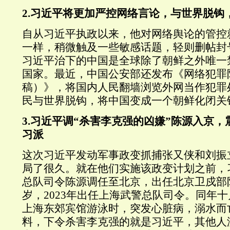
2.
习近平将更加严控网络言论，与世界脱钩
自从习近平执政以来，他对网络舆论的管控
一样，稍微触及一些敏感话题，轻则删帖封
习近平治下的中国是全球除了朝鲜之外唯一
国家。最近，中国公安部还发布《网络犯罪
稿）》，将国内人民翻墙浏览外网当作犯罪
民与世界脱钩，将中国变成一个朝鲜化闭关
3.
习近平调“杀害李克强的凶嫌”陈源入京，
习派
这次习近平发动军事政变抓捕张又侠和刘振
局了很久。就在他们实施该政变计划之前，
总队司令陈源调任至北京，出任北京卫戍部
岁，
2023
年出任上海武警总队司令。同年十
上海东郊宾馆游泳时，突发心脏病，溺水而
料，下令杀害李克强的就是习近平，其他人