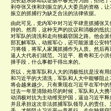
员长赵乐际却以证据不够充分为由，拒绝了
剥夺张又侠和刘振立的人大委员的资格，让
振立的抓捕行为缺乏合法的法律依据。
由此可见，党内军中对习近平肆意抓捕张又
持的。然而，这种无声的抗议和消极的抵抗
对军队的清洗和走向独裁窃国之路。他会派
部瓦解军队，动摇军心，还可能派遣公安特
习将领，将军人家属抓捕作为人质。然后再
逼人大代表们就范。习近平、蔡奇和王小洪
择手段，什么事都干得出来的。
所以，光靠军队和人大的消极抵抗是没有用
和习近平的大清洗，军队和人大中能够阻止
将会越来越少。只有乘现在习近平在军中的
过去一年里清除殆尽的时候，军队和人大携
动消极对抗为主动维宪护国，逼迫习近平释
并且承担这次非法抓捕军队领导人的责任。
手，才能阻止习近平一意孤行，走向独裁窃