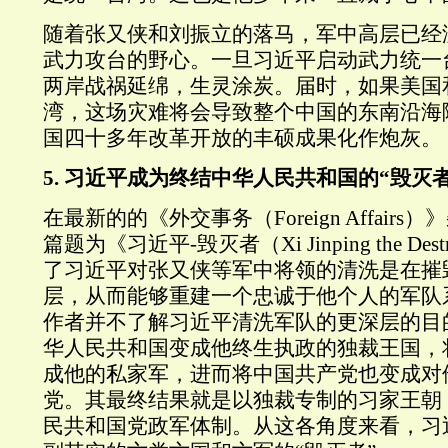
随着张又侠和刘振立的落马，军中高层已经
武力攻台的野心。一旦习近平启动武力统一
两岸战祸延绵，生灵涂炭。届时，如果美国
湾，这场灾难将会导致整个中国的东南沿海
国四十多年改革开放的丰硕成果化作炮灰。
5.
习近平成为终结中华人民共和国的“毁灭者
在最新的的《外交事务（
Foreign Affairs
）》
篇题为《习近平
-
毁灭者（
Xi Jinping
the
Dest
了习近平对张又侠等军中将领的清洗是在摧
层，从而能够重建一个忠诚于他个人的军队
作者并不了解习近平清洗军队的更深层的目
华人民共和国变成他终生执政的独裁王国，
成他的私家军，进而将中国共产党也变成对
党。其最终结果就是以独裁专制的习家王朝
民共和国党政军体制。从这各角度来看，习