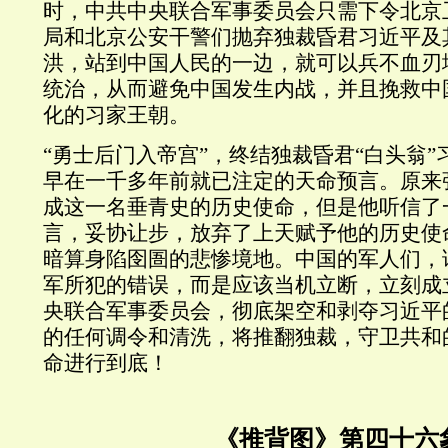
时，中共中央联合军事委员会只需下令北京
局和北京公安干警们抛弃独裁昏君习近平及
洪，站到中国人民的一边，就可以兵不血刃
统治，从而避免中国发生内战，并且挽救中
化的习家王朝。
“
勇士后门入帝宫”，终结独裁昏君“白头翁”
早在一千多年前就已注定的天命预言。原来
成这一名垂青史的历史使命，但是他听信了
言，妥协让步，放弃了上天赋予他的历史使
暗算身陷囹圄的悲惨境地。中国的军人们，
军所犯的错误，而是应该当机立断，立刻成
央联合军事委员会，彻底架空和剥夺习近平
的任何调令和清洗，将推翻独裁，守卫共和
命进行到底！
《推背图》第四十六