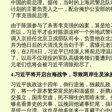
中国的前总理。据传，当时的上海武警总队
计划的主要负责人之一，配合掩护公安部的
了李克强前总理。
由于陈源参与了杀害李克强的凶案，算是给
所以，习近平才会对陈源这样一个外地武警
调入京担任北京卫戍部队司令，负责他在北
并为他日后的大清洗充当刽子手，震慑元老
传，在
2
月
8
日，习近平已经派人将前总理温
了。以后不仅现役的军队高级将领们要遭到
元老们也将会被习近平清除殆尽了。
4.
习近平将开启台海战争，导致两岸生灵涂
习近平执政这十四年，倒行逆施，独裁乱政
方，将一个原本繁荣富庶的和谐盛世，折腾
交孤立，国库空虚，民不聊生的黑暗末世。
够名垂青史的大事，以挽回他诸事烂尾，搞
是统一台湾。这也是他多年来一直藏于心中