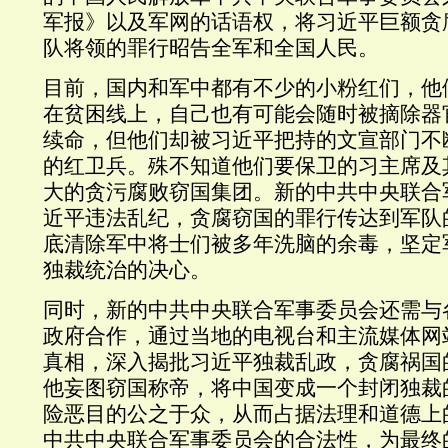
军报》以及军网的话语权，将习近平巨额贪
队将领的罪行昭告全军和全国人民。
目前，国内和军中都有不少的小粉红们，他
在贫困线上，自己也有可能会随时被摘除器
续命，但他们却被习近平把持的文宣部门不
的红卫兵。殊不知道他们要保卫的习主席及
大的贪污腐败窃国集团。新的中共中央联合
近平违法乱纪，贪腐窃国的罪行传达到军队
底清除军中将士们被多年洗脑的余毒，坚定
独裁统治的决心。
同时，新的中共中央联合军事委员会还需与
政府合作，通过当地的电视台和主流媒体网
真相，深入揭批习近平独裁乱政，贪腐祸国
他妄图窃国称帝，将中国变成一个封闭独裁
险恶目的公之于众，从而占据法理和道德上
中共中央联合军事委员会的合法性，为最终