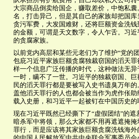
队承担所有护航费用，自己却以私人公司转
大宗商品倒卖给国企，赚取差价，中饱私囊
名，打击异己，但是其自己的家族却把国库
贪污军费，大发国难财，还将巨额资金洗钱
的金额，可谓是天文数字，令人乍舌。习近
的贪腐家族。
以前党内高层和某些元老们为了维护“党的团
包庇习近平家族巨额贪腐独裁窃国的滔天罪
样一个信息广泛传播的时代，这种做法无异
一时，瞒不了一世。习近平的独裁窃国、巨
民的滔天罪行都是要被写入史书遗臭万年的
盖他滔天罪行的人也都会被当作为虎作伥助
载入史册，和习近平一起被钉在中国历史的
现在习近平既然已经撕下了“虚假团结”的遮
暗杀军中将领，那么大家都不用再遮遮掩掩
罪行，而是应该将其家族巨额贪腐洗钱海外
的中国人民解放军中共中央联合军事委员会