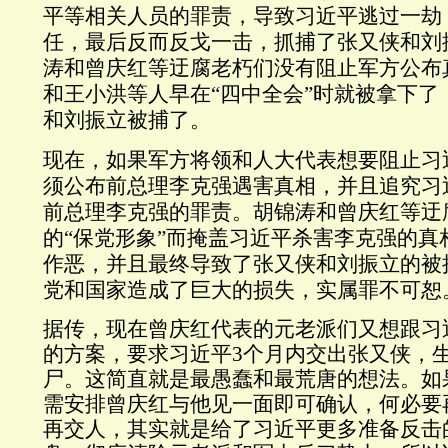
平等相关人员的罪责，导致习近平逃过一劫
任，最后反而反戈一击，抓捕了张又侠和刘
涛和曾庆红等迂腐老朽们没有阻止军方公布
和王小洪等人早在“四中全会”时就被拿下了
和刘振立被捕了。
现在，如果军方将领和人大代表想要阻止习
须公布前总理李克强遇害真相，并且追究习
前总理李克强的罪责。胡锦涛和曾庆红等迂
的“保党形象”而掩盖习近平杀害李克强的真
作恶，并且最终导致了张又侠和刘振立的被
党和国家造成了巨大的损失，实属罪不可恕
据传，现在曾庆红代表的元老派们又想跟习
的方案，要求习近平3个月内交出张又侠，
尸。这简直就是最愚蠢和最荒唐的想法。如
需安排曾庆红与他见一面即可确认，何必要
再交人，其实就是给了习近平更多准备反击