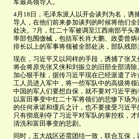
军最高领导人。
4
月
18
日，毛泽东派人以开会谈判为名，诱
导人，在他们前来参加谈判的时候将他们全
处决。
7
月，红二十军被调至江西南部平头
率部包围缴械，包括军长肖大鹏、政委曾炳
排长以上的军事将领被全部处决，部队残部
现在，习近平又以同样的手段，诱捕了张又
将会将原先张又侠和刘振立的旧部全部清除
加心狠手辣，据传习近平现在已经派遣了许
工人员进入军中，将一些军队中的高级将领
中国的军人们要想自保，就不要对习近平抱
以富田事变中红二十军将领们的悲惨下场为
的任何承诺和缓兵之计，也不要接受习近平
只有彻底剥夺了习近平对军队的掌控权，才
清洗和富田事变的悲剧。
同时，五大战区还需团结一致，联合互保，