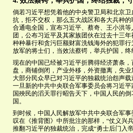
4. 效法蔡锷，举兵护国，终结独裁，
倘若习近平想凭着他的中央警卫局和北京卫
抗，拒不交权，那么五大战区和各大兵种的
合通电全国，宣布习近平、蔡奇、王小洪等
团，公布习近平及其家族团伙在过去十三年
种种暴行和贪污巨额财富洗钱海外的犯罪行
放军的将士们，当效法蔡锷，举兵护国，终
现在的中国已经被习近平折腾得经济萧条，
盘，商铺倒闭，产业外移，外资撤离，失业
大部分民众早已对习近平的独裁统治怨声载
一旦新的中共中央联合军事委员会将习近平
国殃民的滔天罪行昭告天下，中国人民的倒
国。
到时候，中国人民解放军中共中央联合军事
叹在《推背图》中所批注的那样，“仗义兴兵
推翻习近平的独裁统治，完成“勇士后门入帝