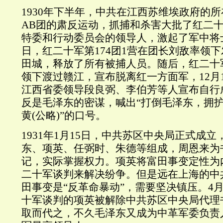
1930
年下半年，中共在江西苏维埃政府的所
AB
团的肃反运动，抓捕和杀害大批了红二
特委和行动委员会的领导人，激起了军中将
日，红二十军第
174
团
1
营在团长刘敌率领下
田城，释放了所有被捕人员。随后，红二十
领下渡过赣江，宣布脱离红一方面军，
12
月
江西省委领导段良弼、李伯芳等人宣布自行
反是毛泽东的密谋，喊出“打倒毛泽东，拥
黄
(
公略
)”
的口号。
1931
年
1
月
15
日，中共苏区中央局正式成立
东、项英、任弼时、朱德等组成，周恩来为
记，实际掌握权力。项英将富田事变定性为
二十军谈判来解决纷争。但是远在上海的中
田事变是“反革命暴动”，需要坚决镇压。
4
十军谈判的项英被解除中共苏区中央局代理
取而代之，不久毛泽东又成为中革军委负责