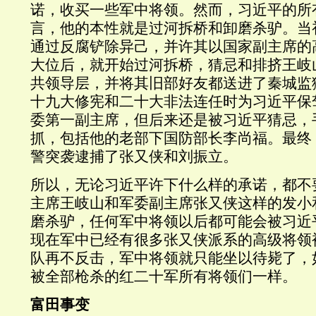
诺，收买一些军中将领。然而，习近平的所
言，他的本性就是过河拆桥和卸磨杀驴。当
通过反腐铲除异己，并许其以国家副主席的
大位后，就开始过河拆桥，猜忌和排挤王岐
共领导层，并将其旧部好友都送进了秦城监
十九大修宪和二十大非法连任时为习近平保
委第一副主席，但后来还是被习近平猜忌，
抓，包括他的老部下国防部长李尚福。最终
警突袭逮捕了张又侠和刘振立。
所以，无论习近平许下什么样的承诺，都不
主席王岐山和军委副主席张又侠这样的发小
磨杀驴，任何军中将领以后都可能会被习近
现在军中已经有很多张又侠派系的高级将领
队再不反击，军中将领就只能坐以待毙了，如
被全部枪杀的红二十军所有将领们一样。
富田事变