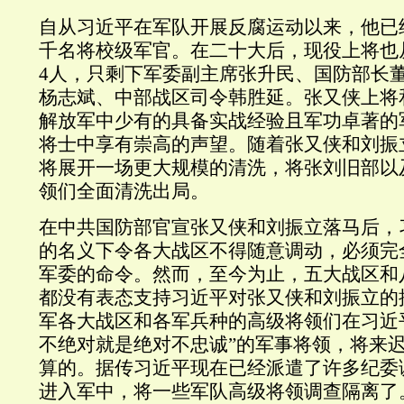
自从习近平在军队开展反腐运动以来，他已
千名将校级军官。在二十大后，现役上将也
4
人，只剩下军委副主席张升民、国防部长
杨志斌、中部战区司令韩胜延。张又侠上将
解放军中少有的具备实战经验且军功卓著的
将士中享有崇高的声望。随着张又侠和刘振
将展开一场更大规模的清洗，将张刘旧部以
领们全面清洗出局。
在中共国防部官宣张又侠和刘振立落马后，
的名义下令各大战区不得随意调动，必须完
军委的命令。然而，至今为止，五大战区和
都没有表态支持习近平对张又侠和刘振立的
军各大战区和各军兵种的高级将领们在习近
不绝对就是绝对不忠诚”的军事将领，将来
算的。据传习近平现在已经派遣了许多纪委
进入军中，将一些军队高级将领调查隔离了