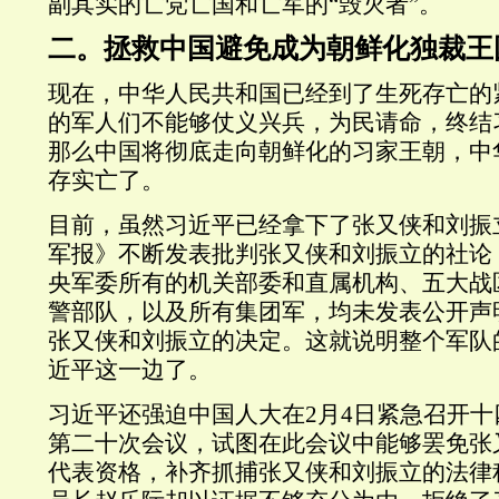
副其实的亡党亡国和亡军的“毁灭者”。
二。拯救中国避免成为朝鲜化独裁王
现在，中华人民共和国已经到了生死存亡的
的军人们不能够仗义兴兵，为民请命，终结
那么中国将彻底走向朝鲜化的习家王朝，中
存实亡了。
目前，虽然习近平已经拿下了张又侠和刘振
军报》不断发表批判张又侠和刘振立的社论
央军委所有的机关部委和直属机构、五大战
警部队，以及所有集团军，
均未
发表公开声
张又侠和刘振立的决定。这就说明整个军队
近平这一边了。
习近平还强迫中国人大在
2
月
4
日紧急召开十
第二十次会议，试图在此会议中能够罢免张
代表资格，补齐抓捕张又侠和刘振立的法律